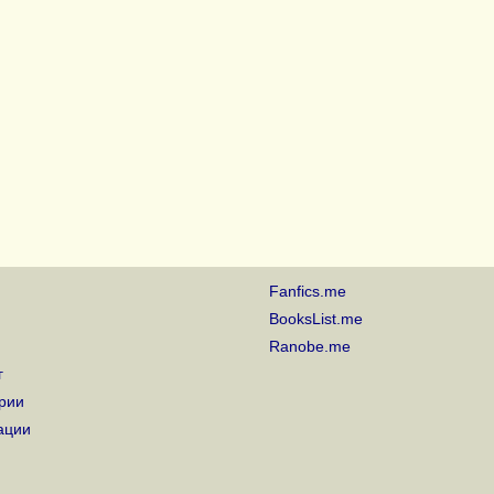
Fanfics.me
BooksList.me
Ranobe.me
г
рии
ации