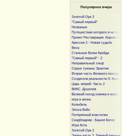
Популярное вчера
Золотой Орк 3
"Самый первый"
Незваные
Путешествие которого я не хотел
Проект Реставрация. Король Лесов.
Арессия 2 - Новая судьба
Веха
Стальные Волки Крейда
"Самый первый" - 2
Неправильный эльф
Серые туманы Эрантии
Вторая часть Великого похода. От океан
Создатели реальности-3: Крафтер
Царь зверей. Часть 2
ВИКС. Душелов
Великий поход хомяка и жабы
игра в жизнь
Колыбель
Эпоха Войн
Потерянный властелин
Скидбладнир : Башня Богов
Игра Кота
Золотой Орк 2
Элона часть 3. Темный пантеон