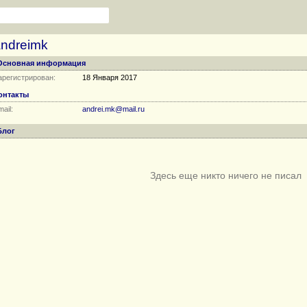
ndreimk
Основная информация
арегистрирован:
18 Января 2017
онтакты
ail:
andrei.mk@mail.ru
Блог
Здесь еще никто ничего не писал