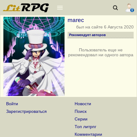
marec
был на сайте 6 Августа 2020
Рекомендует авторов
Пользователь еще не
рекомендовал ни одного автора
Рекомендует авторов
Войти
3
Новости
Рекомендует книги
1
Зарегистрироваться
Поиск
Серии
Награды - 5
Топ литрпг
5 лет на сайте
31 Октября 2019
Комментарии