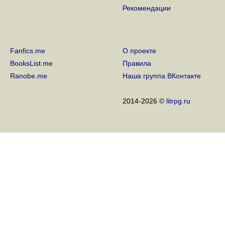
Рекомендации
4 года на сайте
31 Октября 2018
3 года на сайте
Fanfics.me
О проекте
31 Октября 2017
BooksList.me
Правила
Ranobe.me
Наша группа ВКонтакте
2 года на сайте
31 Октября 2016
2014-2026 ©
litrpg.ru
1 год на сайте
1 Ноября 2015