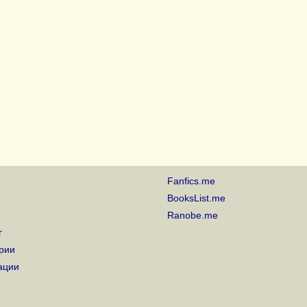
Fanfics.me
BooksList.me
Ranobe.me
г
рии
ации