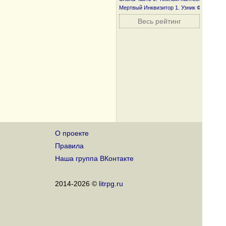
Мертвый Инквизитор 1. Узник Фанмира
Весь рейтинг
О проекте
Правила
Наша группа ВКонтакте
2014-2026 ©
litrpg.ru