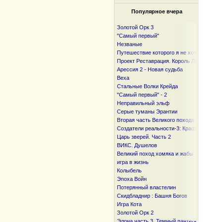
Популярное вчера
Золотой Орк 3
"Самый первый"
Незваные
Путешествие которого я не хотел
Проект Реставрация. Король Лесов.
Арессия 2 - Новая судьба
Веха
Стальные Волки Крейда
"Самый первый" - 2
Неправильный эльф
Серые туманы Эрантии
Вторая часть Великого похода. От океан
Создатели реальности-3: Крафтер
Царь зверей. Часть 2
ВИКС. Душелов
Великий поход хомяка и жабы
игра в жизнь
Колыбель
Эпоха Войн
Потерянный властелин
Скидбладнир : Башня Богов
Игра Кота
Золотой Орк 2
Элона часть 3. Темный пантеон