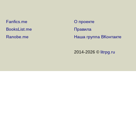
Fanfics.me
О проекте
BooksList.me
Правила
Ranobe.me
Наша группа ВКонтакте
2014-2026 ©
litrpg.ru