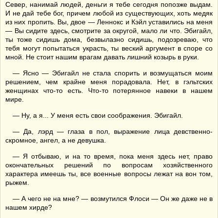
Север, нанимай людей, деньги я тебе сегодня попозже выдам.
И не дай тебе бог, причем любой из существующих, хоть медяк
из них пропить. Вы, двое — Леннокс и Кэйл уставились на меня
— Вы сидите здесь, смотрите за округой, мало ли что. Эбигайл,
ты тоже сидишь дома, безвылазно сидишь, подозреваю, что
тебя могут попытаться украсть, ты веский аргумент в споре со
мной. Не стоит нашим врагам давать лишний козырь в руки.
— Ясно — Эбигайл не стала спорить и возмущаться моим
решением, чем крайне меня порадовала. Нет, в гэльтских
женщинах что-то есть. Что-то потерянное навеки в нашем
мире.
— Ну, а я... У меня есть свои соображения. Эбигайл.
— Да, лэрд — глаза в пол, выражение лица девственно-
скромное, ангел, а не девушка.
— Я отбываю, и на то время, пока меня здесь нет, право
окончательных решений по вопросам хозяйственного
характера имеешь ты, все военные вопросы лежат на вон том,
рыжем.
— А чего не на мне? — возмутился Флоси — Он же даже не в
нашем хирде?