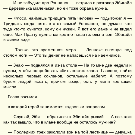
— И не забудьте про Роннанон — встряла в разговор Эбигайл
— Деревенька маленькая, но ей тоже охрана нужна.
— Флоси, наймешь тридцать пять человек — подытожил я —
Тридцать сюда, пять в этот самый Роннанон, не думаю. что
туда кто-то сунется, кому он нужен. Я вот его даже и не видел
еще. Мак-Пратту нужны конкретно наши головы и вон, Эбигайл
в живом виде.
— Только это временная мера — Леннокс вытянул под
столом ноги — Это ты денег не напасешься на наемников.
— Знаю — поднялся я из-за стола — На то мне две недели и
нужны, чтобы попробовать сбить костяк клана. Главное, найти
несколько первых сокланов, остальные набегут. А поэтому
будем людей искать, причем везде, есть у меня кое-какие
мысли...
Глава восьмая
в которой герой занимается кадровым вопросом
— Слушай, Эби — обратился к Эбигайл рыжий — А все-таки
как так вышло, что в клане вообще не осталось мужчин?
— Последних трех закололи вон на той лестнице — девушка