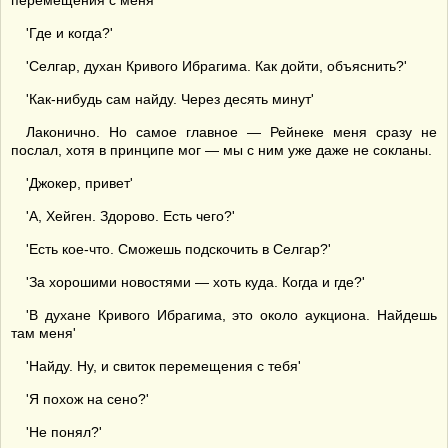
перемещения с меня'
'Где и когда?'
'Селгар, духан Кривого Ибрагима. Как дойти, объяснить?'
'Как-нибудь сам найду. Через десять минут'
Лаконично. Но самое главное — Рейнеке меня сразу не
послал, хотя в принципе мог — мы с ним уже даже не сокланы.
'Джокер, привет'
'А, Хейген. Здорово. Есть чего?'
'Есть кое-что. Сможешь подскочить в Селгар?'
'За хорошими новостями — хоть куда. Когда и где?'
'В духане Кривого Ибрагима, это около аукциона. Найдешь
там меня'
'Найду. Ну, и свиток перемещения с тебя'
'Я похож на сено?'
'Не понял?'