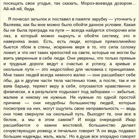
посещать свои угодья, так сказать, Мороз-воевода дозором...
Ай-яй-яй, беда.
Я почесал затылок и поставил в памяти зарубку — уточнить у
Валяева, как бы мне можно было обойти данное условие. Какая
бы не была преграда на пути — всегда найдется отнорочек или
лаз, в который можно нырнуть и обойти систему, это я
наверняка знаю. Есть, есть люди, которые прямолинейно
бьются лбом в стены, искренне веря в то, что сила солому
ломит, и что нет таких крепостей на свете, которые не могли бы
взять уверенные в себе люди. Они уверены, что только прямые
и трудные дороги ведут к счастью и успеху, а кривые и
окольные пути — это недостойно для человека с принципами.
Мне таких людей всегда немного жалко — они расшибают себе
лбы, да и другие части тела частенько тоже, а после, так и не
взяв барьер, теряют веру в себя, опускаются нравственно и
физически, и в результате подыхают под заборами — забытые,
жалкие и никому не нужные. Не нужные по одной простой
причине — они неудобны большинству людей, которые
посмотрев на них, могут ощутить свою неправильность — ведь
они тоже свернули на окольный путь. Выходят те, они все в
белом, а мы в этом самом? И когда очередной Икар
расшибается о камни мостовой, большинство делает
сочувствующую рожицу и печально говорит 'А он ведь подавал
большие надежды, жаль, жаль'. Но в душе все злорадно говорят