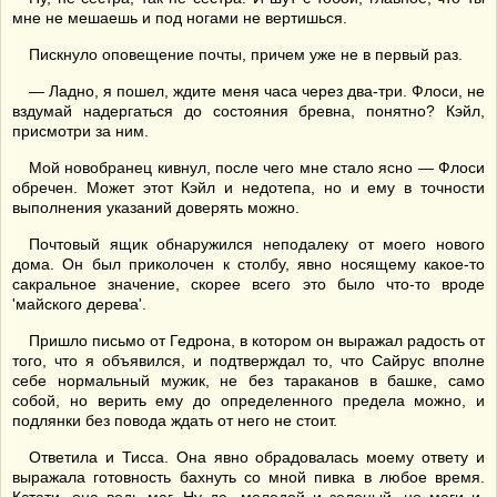
мне не мешаешь и под ногами не вертишься.
Пискнуло оповещение почты, причем уже не в первый раз.
— Ладно, я пошел, ждите меня часа через два-три. Флоси, не
вздумай надергаться до состояния бревна, понятно? Кэйл,
присмотри за ним.
Мой новобранец кивнул, после чего мне стало ясно — Флоси
обречен. Может этот Кэйл и недотепа, но и ему в точности
выполнения указаний доверять можно.
Почтовый ящик обнаружился неподалеку от моего нового
дома. Он был приколочен к столбу, явно носящему какое-то
сакральное значение, скорее всего это было что-то вроде
'майского дерева'.
Пришло письмо от Гедрона, в котором он выражал радость от
того, что я объявился, и подтверждал то, что Сайрус вполне
себе нормальный мужик, не без тараканов в башке, само
собой, но верить ему до определенного предела можно, и
подлянки без повода ждать от него не стоит.
Ответила и Тисса. Она явно обрадовалась моему ответу и
выражала готовность бахнуть со мной пивка в любое время.