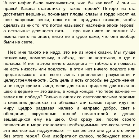
'А вот нефиг было высовываться, жил бы как все!'. И они —
правы! Какова статистика у таких героев? Пятеро из ста
достигают вершины, пожинают плоды славы и гордо носят на
шее лавровые венки, пока их не придушат втихаря, чтобы
сделать из них то, что потом называют 'наследие эпохи героев',
а остальные девяносто пять — про них никто не помнит. Их
имена никто не знает, никто не в курсе даже, что они вообще
были на свете.
Нет, мне такого не надо, это не из моей сказки. Мы лучше
потихоньку, помаленьку, в обход, где на корточках, а где и
ползком. И нет в этом ничего зазорного — гибкость и ловкость
не есть низость или подлость, в этом нет ничего подлого или
предательского, это всего лишь проявление разумности и
целеустремленности. Есть цель и есть способы ее достижения,
и не надо кривить лицо, если для этого придется двигаться по
шею в дерьме — это жизнь, в конце концов, что тебе важнее —
запах или победа? Только в книгах со светловолосыми героями
в сияющих доспехах на обложках эти самые герои идут по
миру, щедро раздавая налево и направо добро, свет и
обещания, окруженные толпой почитателей и девиц,
вешающихся ему на шею. Они сразу же, после своего
появления в мире становится необходимыми все-всем-всем, и
эти все-все-все недоумевают — как же это они до этого жили
без этого героя? Они изобретают колесо, побеждают всех и