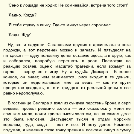
'Сено к лошади не ходит. Не сомневайся, встреча того стоит'
'Ладно. Когда?'
'Я тебе стукну в личку. Где-то минут через сорок-час'
'Лады. Жду'
Ну, вот и ладушки. С запасами оружия с архипелага я пока
подожду, а вот перстенек можно и загнать. И пятьдесят на
пятьдесят — одну половину денег оставлю здесь, а вторую, как
и собирался, попробую перегнать в реал. Посмотрю на
реакцию хозяев, оценю масштаб трагедии, если возьмут за
горло — верну ее в игру. Ну, а судьба Джокера... В конце
концов, он знает, чем занимается, риск входит в те деньги,
которые он недоплачивает мне за вещь — как не крути
процентов двадцать, а то и тридцать от реальной цены я все
равно недополучаю.
В гостинице Селгара я взял из сундука перстень Крона и серп
ведьмы, провел ревизию золота — его оказалось у меня не
слишком мало, почти триста тысяч золотом, но на самом деле
это была иллюзия. Шестьдесят тысяч я отдам морским
королям, туда, сюда — вот и все. И нету денег. Немного
подумав, я изменил свою точку зрения и все-таки кинул в сумку