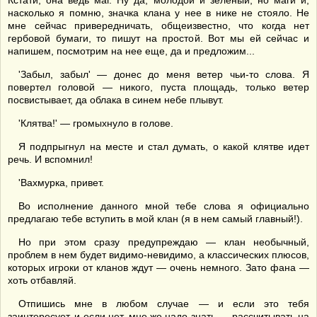
Кстати, она ведь маг. Ну да, молодой и зеленый, но маги и,
насколько я помню, значка клана у нее в нике не стояло. Не
мне сейчас привередничать, общеизвестно, что когда нет
гербовой бумаги, то пишут на простой. Вот мы ей сейчас и
напишем, посмотрим на нее еще, да и предложим...
'Забыл, забыл' — донес до меня ветер чьи-то слова. Я
повертел головой — никого, пуста площадь, только ветер
посвистывает, да облака в синем небе плывут.
'Клятва!' — громыхнуло в голове.
Я подпрыгнул на месте и стал думать, о какой клятве идет
речь. И вспомнил!
'Вахмурка, привет.
Во исполнение данного мной тебе слова я официально
предлагаю тебе вступить в мой клан (я в нем самый главный!).
Но при этом сразу предупреждаю — клан необычный,
проблем в нем будет видимо-невидимо, а классических плюсов,
которых игроки от кланов ждут — очень немного. Зато фана —
хоть отбавляй.
Отпишись мне в любом случае — и если это тебя
заинтересует, и если нет, мне же надо знать — рассчитывать на