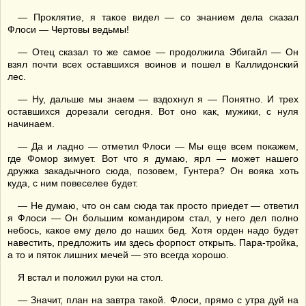
— Проклятие, я такое видел — со знанием дела сказал
Флоси — Чертовы ведьмы!
— Отец сказал то же самое — продолжила Эбигайл — Он
взял почти всех оставшихся воинов и пошел в Каллидонский
лес.
— Ну, дальше мы знаем — вздохнул я — Понятно. И трех
оставшихся дорезали сегодня. Вот оно как, мужики, с нуля
начинаем.
— Да и ладно — отметил Флоси — Мы еще всем покажем,
где Фомор зимует. Вот что я думаю, ярл — может нашего
дружка закадычного сюда, позовем, Гунтера? Он вояка хоть
куда, с ним повеселее будет.
— Не думаю, что он сам сюда так просто приедет — ответил
я Флоси — Он большим командиром стал, у него дел полно
небось, какое ему дело до наших бед. Хотя орден надо будет
навестить, предложить им здесь форпост открыть. Пара-тройка,
а то и пяток лишних мечей — это всегда хорошо.
Я встал и положил руки на стол.
— Значит, план на завтра такой. Флоси, прямо с утра дуй на