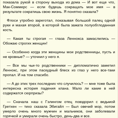
показала рукой в сторону выхода из дома — И вот еще что,
Мак-Соммерс — если будешь сокращать мое имя — в
результате сократишь свою жизнь. Я понятно сказала?
Флоси утробно зареготал, показывая большой палец одной
руки и махая второй, в которой была зажата полуобглоданная
кость.
— Какая ты строгая — глаза Леннокса замаслились —
Обожаю строгих женщин!
— Особенно когда эти женщины мои родственницы, пусть и
не кровные? — уточнил у него я.
— Все мы чьи-то родственники — дипломатично заметил
Леннокс, при этом паскудный блеск из глаз у него все-таки
пропал. И на том спасибо.
— А до этих трех последних что случилось? — мне тоже была
интересна история падения клана. Мало ли какие в ней
содержатся сюрпризы?
— Сначала наш с Гэлингом отец повздорил с ведьмой
Гретхен — тихо сказала Эбигайл — Был овечий мор, потом
умерло очень много мужчин и мальчиков, они заболевали
горячкой и умирали очень быстро, день-два и все.