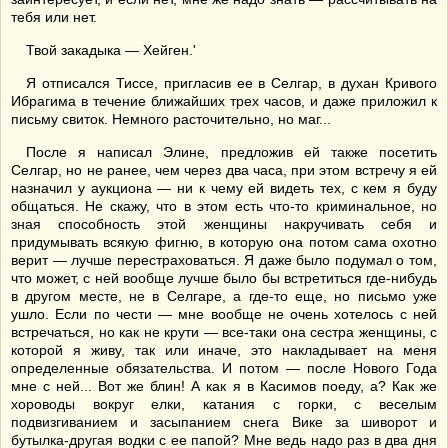
тебя или нет.
Твой закадыка — Хейген.'
Я отписался Тиссе, пригласив ее в Селгар, в духан Кривого
Ибрагима в течение ближайших трех часов, и даже приложил к
письму свиток. Немного расточительно, но маг...
После я написал Элине, предложив ей также посетить
Селгар, но не ранее, чем через два часа, при этом встречу я ей
назначил у аукциона — ни к чему ей видеть тех, с кем я буду
общаться. Не скажу, что в этом есть что-то криминальное, но
зная способность этой женщины накручивать себя и
придумывать всякую фигню, в которую она потом сама охотно
верит — лучше перестраховаться. Я даже было подумал о том,
что может, с ней вообще лучше было бы встретиться где-нибудь
в другом месте, не в Селгаре, а где-то еще, но письмо уже
ушло. Если по чести — мне вообще не очень хотелось с ней
встречаться, но как не крути — все-таки она сестра женщины, с
которой я живу, так или иначе, это накладывает на меня
определенные обязательства. И потом — после Нового Года
мне с ней... Вот же блин! А как я в Касимов поеду, а? Как же
хороводы вокруг елки, катания с горки, с веселым
подвизгиванием и засыпанием снега Вике за шиворот и
бутылка-другая водки с ее папой? Мне ведь надо раз в два дня