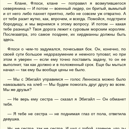
— Клане, Флоси, клане — поправил я возмутившегося
северянина — И потом — военный лидер, он бритый, вымытый
и от него либо пахнет приятно, либо не совсем уж отвратно. А
от тебя разит жутко, как, впрочем, и всегда. Помойся, подстриги
бородищу, и мы вернемся к этому вопросу. И потом — какая
тебе разница? Твоя дорога лежит к суровым морским королям.
Послезавтра, это самое позднее, их хирдманны должны быть
здесь.
Флоси о чем-то задумался, почесывая бок. Он, конечно, по
своей сути большое недоразумение и немного туповат, но при
этом я уверен — если ему точно поставить задачу, то он ее
выполнит, так как должно и в положенный срок. Еще бы мыться
начал — так ему бы вообще цены не было.
— Мы с Эбигайл управимся — голос Леннокса можно было
намазывать на хлеб — Мы будем помогать друг другу во всем.
Мы же друзья?
— Не верь ему сестра — сказал я Эбигайл — Он обманет
тебя.
— Я тебе не сестра — не поднимая глаз от пола, ответила
девушка.
Ну, не сестра, так не сестра. И шут с тобой, главное, что ты