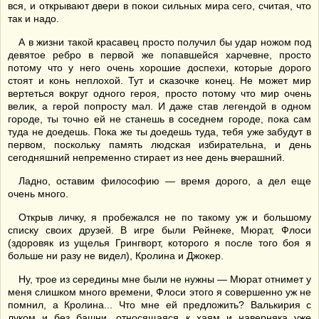
вся, и открывают двери в покои сильных мира сего, считая, что
так и надо.
А в жизни такой красавец просто получил бы удар ножом под
девятое ребро в первой же попавшейся харчевне, просто
потому что у него очень хорошие доспехи, которые дорого
стоят и конь неплохой. Тут и сказочке конец. Не может мир
вертеться вокруг одного героя, просто потому что мир очень
велик, а герой попросту мал. И даже став легендой в одном
городе, ты точно ей не станешь в соседнем городе, пока сам
туда не доедешь. Пока же ты доедешь туда, тебя уже забудут в
первом, поскольку память людская избирательна, и день
сегодняшний непременно стирает из нее день вчерашний.
Ладно, оставим философию — время дорого, а дел еще
очень много.
Открыв личку, я пробежался не по такому уж и большому
списку своих друзей. В игре были Рейнеке, Мюрат, Флоси
(здоровяк из ущелья Грингворт, которого я после того боя я
больше ни разу не видел), Кролина и Джокер.
Ну, трое из середины мне были не нужны — Мюрат отнимет у
меня слишком много времени, Флоси этого я совершенно уж не
помнил, а Кролина... Что мне ей предложить? Валькирия с
луком и без башни, относящаяся к хаям и наверняка уже