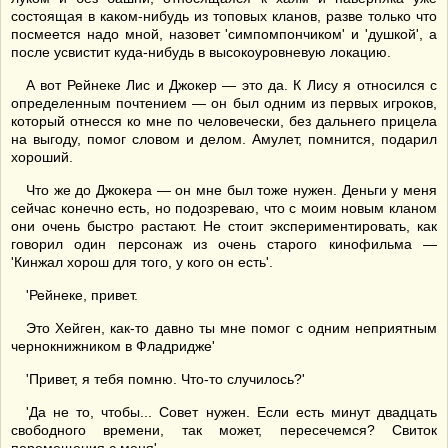
состоящая в каком-нибудь из топовых кланов, разве только что
посмеется надо мной, назовет 'симпомпончиком' и 'душкой', а
после усвистит куда-нибудь в высокоуровневую локацию.
А вот Рейнеке Лис и Джокер — это да. К Лису я относился с
определенным почтением — он был одним из первых игроков,
который отнесся ко мне по человечески, без дальнего прицела
на выгоду, помог словом и делом. Амулет, помнится, подарил
хороший.
Что же до Джокера — он мне был тоже нужен. Деньги у меня
сейчас конечно есть, но подозреваю, что с моим новым кланом
они очень быстро растают. Не стоит экспериментировать, как
говорил один персонаж из очень старого кинофильма —
'Кинжал хорош для того, у кого он есть'.
'Рейнеке, привет.
Это Хейген, как-то давно ты мне помог с одним неприятным
чернокнижником в Фладридже'
'Привет, я тебя помню. Что-то случилось?'
'Да не то, чтобы... Совет нужен. Если есть минут двадцать
свободного времени, так может, пересечемся? Свиток