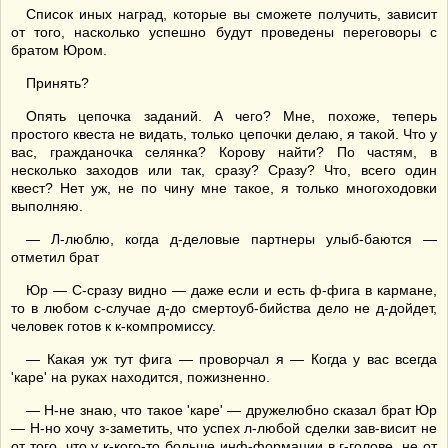
Список иных наград, которые вы сможете получить, зависит
от того, насколько успешно будут проведены переговоры с
братом Юром.
Принять?
Опять цепочка заданий. А чего? Мне, похоже, теперь
простого квеста не видать, только цепочки делаю, я такой. Что у
вас, гражданочка селянка? Корову найти? По частям, в
несколько заходов или так, сразу? Сразу? Что, всего один
квест? Нет уж, не по чину мне такое, я только многоходовки
выполняю.
— Л-люблю, когда д-деловые партнеры улыб-баются —
отметил брат
Юр — С-сразу видно — даже если и есть ф-фига в кармане,
то в любом с-случае д-до смертоуб-бийства дело не д-дойдет,
человек готов к к-компромиссу.
— Какая уж тут фига — проворчал я — Когда у вас всегда
'каре' на руках находится, пожизненно.
— Н-не знаю, что такое 'каре' — дружелюбно сказал брат Юр
— Н-но хочу з-заметить, что успех л-любой сделки зав-висит не
от того, что у к-кого-то больше инф-формации в г-голове, не от