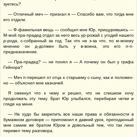
зуетесь?
— Отличный меч — признал я — Спасибо вам, что тогда мне
его отдали.
— Ф-фамильная вещь — сообщил мне Юр, прищурившись —
М-мой пра-прадед отдал за него весь ур-рожай с угодий нашего
р-рода, с-собранный за год. Так что не з-за что, по м-моему
мнению он д-должен быть у в-воина, это его п-п-
предназначение.
— Пра-прадед? — не понял я — А почему он был у графа
Гейнора?
— Меч п-перешел от отца к старшему с-сыну, как и положен-
но — объяснил мне казначей.
Я смекнул что к чему и решил, что не слишком хочу
продолжать эту тему. Брат Юр улыбался, перебирая четки и
глядя на меня.
— Не худо бы закрепить все наши права и обязанности в
бумажном договоре — припомнил я давний урок, преподанный
мне самим же братом Юром и довольный тем, что так лихо
перевел тему разговора.