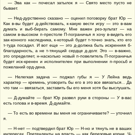
— Эва как — почесал затылок я — Свято место пусто не
бывает.
— Нед-дурственно сказано — оценил поговорку брат Юр —
Как в-вы будет д-действовать, к-какую вести игру — это в-вам
думать и выб-бирать самому. Мне важен рез-зультат — на
самом в-высоком п-престоле П-пограничья я хочу в-видеть его
зак-конного наследника, к-который будет т-точно знать, кто его
т-туда посадил. И вот еще — это д-должна быть искренняя б-
благодарность, а не т-тянущий сердце д-долг. Это — в-важно,
это определяет, н-насколько новый п-повелитель П-пограничья
будет иск-кренен и исполнителен при выполнении п-просьб и
пожеланий орд-дена.
— Нелегкая задача — поджал губы я — У Лейна ведь
характер — кремень, уговорить бы его в это все ввязаться... Да
что там — ввязаться, заставить бы его меня хотя бы выслушать.
— Д-думайте — брат Юр развел руки в стороны — У в-вас
есть голова и в-время. Д-думайте.
— То есть во времени вы меня не ограничиваете? — уточнил
я.
— Н-нет — подтвердил брат Юр — Н-но и тянуть не в ваших
интересах. Претенденты на власть — как березовые корни. Ч-