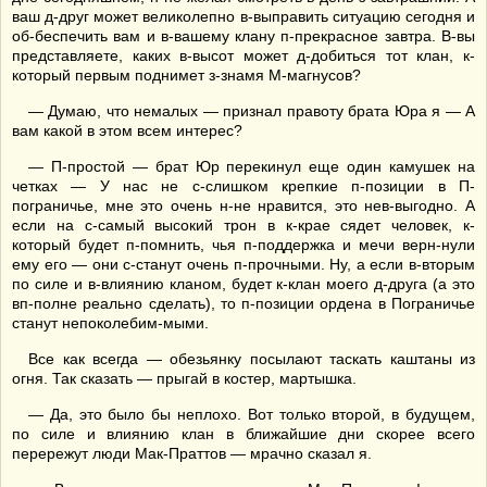
ваш д-друг может великолепно в-выправить ситуацию сегодня и
об-беспечить вам и в-вашему клану п-прекрасное завтра. В-вы
представляете, каких в-высот может д-добиться тот клан, к-
который первым поднимет з-знамя М-магнусов?
— Думаю, что немалых — признал правоту брата Юра я — А
вам какой в этом всем интерес?
— П-простой — брат Юр перекинул еще один камушек на
четках — У нас не с-слишком крепкие п-позиции в П-
пограничье, мне это очень н-не нравится, это нев-выгодно. А
если на с-самый высокий трон в к-крае сядет человек, к-
который будет п-помнить, чья п-поддержка и мечи верн-нули
ему его — они с-станут очень п-прочными. Ну, а если в-вторым
по силе и в-влиянию кланом, будет к-клан моего д-друга (а это
вп-полне реально сделать), то п-позиции ордена в Пограничье
станут непоколебим-мыми.
Все как всегда — обезьянку посылают таскать каштаны из
огня. Так сказать — прыгай в костер, мартышка.
— Да, это было бы неплохо. Вот только второй, в будущем,
по силе и влиянию клан в ближайшие дни скорее всего
перережут люди Мак-Праттов — мрачно сказал я.