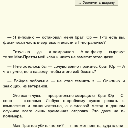
— Я п-помню — остановил меня брат Юр — Т-то есть вы,
фактически часть в-вертикали власти в П-пограничье?
— Титульно — да — я помрачнел — А по факту — вырежут
те же Мак-Пратты мой клан и никто не заметит этого даже.
— Н-не хотелось бы — сочувственно произнес брат Юр — А
что нужно, по в-вашему, чтобы этого изб-бежать?
— Бойцов побольше — не стал темнить я — Опытных и
знающих, из ветеранов.
— Это все ч-чушь — презрительно сморщился брат Юр — С-
сено — с-солома. Любую п-проблему нужно решать к-
комплексно и ок-кончательно, а с-силовой метод в данном
случ-чае всего лишь временная отсрочка. Это даже не п-
полумера.
— Мак-Праттов убить что-ли? — я не мог понять, куда клонит