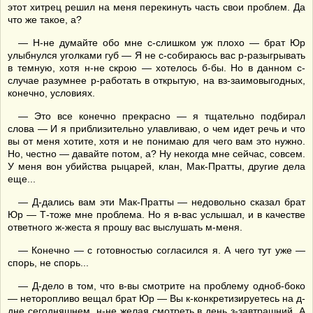
этот хитрец решил на меня перекинуть часть свои проблем. Да
что же такое, а?
— Н-не думайте обо мне с-слишком уж плохо — брат Юр
улыбнулся уголками губ — Я не с-собираюсь вас р-разыгрывать
в темную, хотя н-не скрою — хотелось б-бы. Но в данном с-
случае разумнее р-работать в открытую, на вз-заимовыгодных,
конечно, условиях.
— Это все конечно прекрасно — я тщательно подбирал
слова — И я приблизительно улавливаю, о чем идет речь и что
вы от меня хотите, хотя и не понимаю для чего вам это нужно.
Но, честно — давайте потом, а? Ну некогда мне сейчас, совсем.
У меня вон убийства рыцарей, клан, Мак-Пратты, другие дела
еще...
— Д-дались вам эти Мак-Пратты — недовольно сказал брат
Юр — Т-тоже мне проблема. Но я в-вас услышал, и в качестве
ответного ж-жеста я прошу вас выслушать м-меня.
— Конечно — с готовностью согласился я. А чего тут уже —
спорь, не спорь...
— Д-дело в том, что в-вы смотрите на проблему одноб-боко
— неторопливо вещал брат Юр — Вы к-конкретизируетесь на д-
дне сегодняшнем, н-не желая смотреть в день з-завтрашний. А