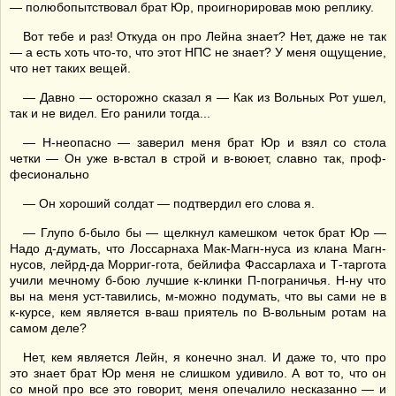
— полюбопытствовал брат Юр, проигнорировав мою реплику.
Вот тебе и раз! Откуда он про Лейна знает? Нет, даже не так
— а есть хоть что-то, что этот НПС не знает? У меня ощущение,
что нет таких вещей.
— Давно — осторожно сказал я — Как из Вольных Рот ушел,
так и не видел. Его ранили тогда...
— Н-неопасно — заверил меня брат Юр и взял со стола
четки — Он уже в-встал в строй и в-воюет, славно так, проф-
фесионально
— Он хороший солдат — подтвердил его слова я.
— Глупо б-было бы — щелкнул камешком четок брат Юр —
Надо д-думать, что Лоссарнаха Мак-Магн-нуса из клана Магн-
нусов, лейрд-да Морриг-гота, бейлифа Фассарлаха и Т-таргота
учили мечному б-бою лучшие к-клинки П-пограничья. Н-ну что
вы на меня уст-тавились, м-можно подумать, что вы сами не в
к-курсе, кем является в-ваш приятель по В-вольным ротам на
самом деле?
Нет, кем является Лейн, я конечно знал. И даже то, что про
это знает брат Юр меня не слишком удивило. А вот то, что он
со мной про все это говорит, меня опечалило несказанно — и