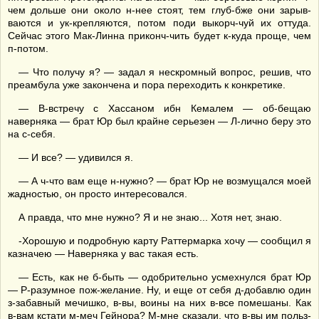
чем дольше они около н-нее стоят, тем глуб-бже они зарыв-
ваются и ук-крепляются, потом поди выкорч-чуй их оттуда.
Сейчас этого Мак-Линна приконч-чить будет к-куда проще, чем
п-потом.
— Что получу я? — задал я нескромный вопрос, решив, что
преамбула уже закончена и пора переходить к конкретике.
— В-встречу с Хассаном ибн Кемалем — об-бещаю
наверняка — брат Юр был крайне серьезен — Л-лично беру это
на с-себя.
— И все? — удивился я.
— А ч-что вам еще н-нужно? — брат Юр не возмущался моей
жадностью, он просто интересовался.
А правда, что мне нужно? Я и не знаю... Хотя нет, знаю.
-Хорошую и подробную карту Раттермарка хочу — сообщил я
казначею — Наверняка у вас такая есть.
— Есть, как не б-быть — одобрительно усмехнулся брат Юр
— Р-разумное пож-желание. Ну, и еще от себя д-добавлю один
з-забавный мечишко, в-вы, воины на них в-все помешаны. Как
в-вам кстати м-меч Гейнора? М-мне сказали, что в-вы им польз-