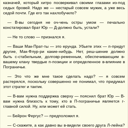
казначей, который хитро посверкивал своими глазами из-под
седых бровей. Надо же — нестарый совсем мужик, а уже весь
седой почти. Где его так нахлобучило?
— В-вы сегодня не оч-чень остры умом — печально
констатировал брат Юр — Д-должно быть, устали?
— Не то слово — признался я.
— Ваши Мак-Прат-ты — это ерунда. Убьете этих — п-придут
другие, Мак-Флур-ри какие-нибудь. Нет, реш-шение должно
быть с-стабильным, долговр-ременным, обеспечивающим в-
вашему клану твердые п-позиции и определенное в-влияние в
Пограничье.
— Это что же мне такое сделать надо? — я совсем
растерялся, поскольку совершенно не понимал, что придумал
этот стратег и тактик.
— В-вам нужна поддержка сверху — пояснил брат Юр — В-
вам нужна близость к тому, кто в П-пограничье является г-
главной силой. Ну, или может ей стать.
— Бейрон Фергус? — предположил я.
— С-скажите, а как давно вы в-видели своего друга Л-лейна?