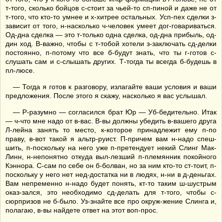
т-того, сколько бойцов с-стоит за чьей-то сп-пиной и даже не от
т-того, что кто-то умнее и х-хитрее остальных. Усп-пех сделки з-
зависит от того, н-насколько ч-человек умеет дог-говариваться.
Од-дна сделка — это т-только одна сделка, од-дна прибыль, од-
дин ход. В-важно, чтобы с т-тобой хотели з-заключать сд-делки
постоянно, п-потому что все б-будут знать, что ты г-готов с-
слушать сам и с-слышать других. Т-тогда ты всегда б-будешь в
пл-люсе.
— Тогда я готов к разговору, излагайте ваши условия и ваши
предложения. После этого я скажу, насколько я вас услышал.
— Р-разумно — согласился брат Юр — Уб-бедительно. Итак
— ч-что мне надо от в-вас. В-вы должны убедить в-вашего друга
Л-лейна занять то место, к-которое принадлежит ему п-по
праву, в-вот такой я альтр-руист. П-причем вам н-надо спеш-
шить, п-поскольку на него уже п-претендует некий Слинг Мак-
Линн, н-непонятно откуда выл-лезший п-племянник покойного
Кэннора. С-сам по себе он б-болван, но за ним кто-то ст-тоит, п-
поскольку у него нет нед-достатка ни в людях, н-ни в д-деньгах.
Вам непременно н-надо будет понять, кт-то таким ш-шустрым
оказ-зался, это необходимо сд-делать для т-того, чтобы с-
сюрпризов не б-было. Уз-знайте все про окруж-жение Слинга и,
полагаю, в-вы найдете ответ на этот воп-прос.