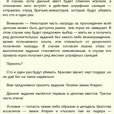
В случае, если данный квест будет отменен игроком, в
отношении него вступят в действие штрафные санкции —
отправлен отряд братьев-экзекуторов, которые будут убивать
его сто и один раз.
Внимание — Некоторая часть награды за прохождение всей
цепочки может быть доступна ранее, чем игрок ее завершит. В
этом случае ему будет предложен выбор — взять ее и получить
ряд дополнительных заданий без какого-либо вознаграждения,
кроме получаемого опыта, или отказаться от досрочного
получения награды. В случае согласия игрока отказ от
выполнения задания становится невозможным, в случае его
провала игрок получает ряд жестких штрафных санкций.
Принять?
Сто и один раз будут убивать. Красиво звучит, черт подери, но
не дай бог на такое нарваться.
Вам предложено принять задание 'Хозяин замка Атарин'
Данное задание является первым в цепочке квестов 'Третья
часть ключа'
Условие — попасть каким-либо образом в цитадель братства
ассасинов — замок Атарин и отыскать там их лидера —