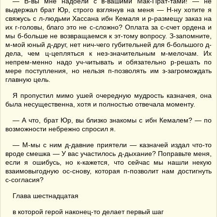
— В-вы мне надоели с в-вашими Мак-Прат-тами! — не
выдержал брат Юр, строго взглянув на меня — Н-ну хотите я
свяжусь с л-людьми Хассана ибн Кемаля и р-размещу заказ на
их г-головы, благо это не с-сложно? Оплата за с-счет ордена и
мы б-больше не возвращаемся к эт-тому вопросу. З-запомните,
м-мой юный д-друг, нет нич-чего губительней для б-большого д-
дела, чем ц-цепляться к нез-значительным м-мелочам. Их
непрем-менно надо уч-читывать и обязательно р-решать по
мере поступления, но нельзя п-позволять им з-загромождать
главную цель.
Я пропустил мимо ушей очередную мудрость казначея, она
была несущественна, хотя и полностью отвечала моменту.
— А что, брат Юр, вы близко знакомы с ибн Кемалем? — по
возможности небрежно спросил я.
— М-мы с ним д-давние приятели — казначей издал что-то
вроде смешка — У вас участилось д-дыхание? Поправьте меня,
если я ошибусь, но к-кажется, что сейчас мы нашли некую
взаимовыгодную ос-снову, которая п-позволит нам достигнуть
с-согласия?
Глава шестнадцатая
в которой герой наконец-то делает первый шаг