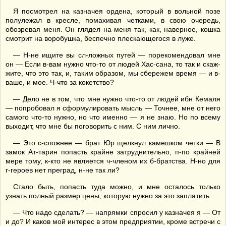
Я посмотрел на казначея ордена, который в вольной позе
полулежал в кресле, помахивая четками, в свою очередь,
обозревая меня. Он глядел на меня так, как, наверное, кошка
смотрит на воробушка, беспечно плескающегося в луже.
— Н-не ищите вы сл-ложных путей — порекомендовал мне
он — Если в-вам нужно что-то от людей Хас-сана, то так и скаж-
жите, что это так, и, таким образом, мы сбережем время — и в-
ваше, и мое. Ч-что за кокетство?
— Дело не в том, что мне нужно что-то от людей ибн Кемаля
— попробовал я сформулировать мысль — Точнее, мне от него
самого что-то нужно, но что именно — я не знаю. Но по всему
выходит, что мне бы поговорить с ним. С ним лично.
— Это с-сложнее — брат Юр щелкнул камешком четки — В
замок Ат-тарин попасть крайне затруднительно, п-по крайней
мере тому, к-кто не является ч-членом их б-братства. Н-но для
г-героев нет преград, н-не так ли?
Стало быть, попасть туда можно, и мне осталось только
узнать полный размер цены, которую нужно за это заплатить.
— Что надо сделать? — напрямки спросил у казначея я — От
и до? И каков мой интерес в этом предприятии, кроме встречи с