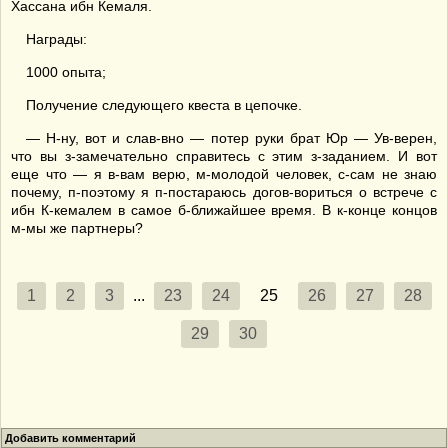
Хассана ибн Кемаля.
Награды:
1000 опыта;
Получение следующего квеста в цепочке.
— Н-ну, вот и слав-вно — потер руки брат Юр — Ув-верен,
что вы з-замечательно справитесь с этим з-заданием. И вот
еще что — я в-вам верю, м-молодой человек, с-сам не знаю
почему, п-поэтому я п-постараюсь догов-вориться о встрече с
ибн К-кемалем в самое б-ближайшее время. В к-конце концов
м-мы же партнеры?
1
2
3
...
23
24
25
26
27
28
29
30
Добавить комментарий