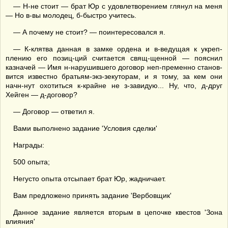
— Н-не стоит — брат Юр с удовлетворением глянул на меня
— Но в-вы молодец, б-быстро учитесь.
— А почему не стоит? — поинтересовался я.
— К-клятва данная в замке ордена и в-ведущая к укреп-
плению его позиц-ций считается свящ-щенной — пояснил
казначей — Имя н-нарушившего договор неп-пременно станов-
вится известно братьям-экз-зекуторам, и я тому, за кем они
начн-нут охотиться к-крайне не з-завидую... Ну, что, д-друг
Хейген — д-договор?
— Договор — ответил я.
Вами выполнено задание 'Условия сделки'
Награды:
500 опыта;
Негусто опыта отсыпает брат Юр, жадничает.
Вам предложено принять задание 'Вербовщик'
Данное задание является вторым в цепочке квестов 'Зона
влияния'