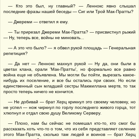
— Кто это был, ну главный? — Леннокс явно слышал
последние фразы нашей беседы — Сиг или Трой Мак-Пратты?
— Джереми — ответил я ему.
— Ты прирезал Джереми Мак-Пратта? — присвистнул рыжий
— Ну, теперь все, войны не миновать...
— А это что было? — я обвел рукой площадь — Генеральная
репетиция?
— Да нет — Леннокс махнул рукой — Ну да, они были в
цветах клана, орали 'Мак-Пратты', но формально все равно
война еще не объявлена. Мы могли бы пойти, вырезать какое-
нибудь их поселение, и все бы остались при своих. Но если
единственный сын младшей сестры Макмиллана мертв, то так
просто теперь ничего не кончится.
— Не добивай — брат Херц крикнул это своему человеку, но
не успел — нож чиркнул по горлу последнего живого горца, тот
хлюпнул и отдал свою душу Великому Серверу.
— Плохо, нам бы сейчас не помешал кто-то, кто смог бы
рассказать хоть что-то о том, что из себя представляет селение
этого Мак-Пратта, сколько там людей и воинов — брат Херц