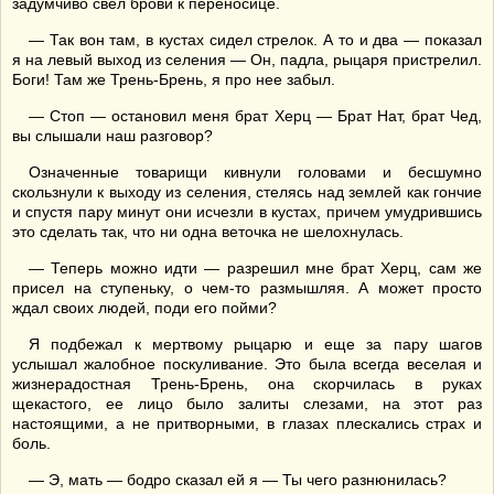
задумчиво свел брови к переносице.
— Так вон там, в кустах сидел стрелок. А то и два — показал
я на левый выход из селения — Он, падла, рыцаря пристрелил.
Боги! Там же Трень-Брень, я про нее забыл.
— Стоп — остановил меня брат Херц — Брат Нат, брат Чед,
вы слышали наш разговор?
Означенные товарищи кивнули головами и бесшумно
скользнули к выходу из селения, стелясь над землей как гончие
и спустя пару минут они исчезли в кустах, причем умудрившись
это сделать так, что ни одна веточка не шелохнулась.
— Теперь можно идти — разрешил мне брат Херц, сам же
присел на ступеньку, о чем-то размышляя. А может просто
ждал своих людей, поди его пойми?
Я подбежал к мертвому рыцарю и еще за пару шагов
услышал жалобное поскуливание. Это была всегда веселая и
жизнерадостная Трень-Брень, она скорчилась в руках
щекастого, ее лицо было залиты слезами, на этот раз
настоящими, а не притворными, в глазах плескались страх и
боль.
— Э, мать — бодро сказал ей я — Ты чего разнюнилась?