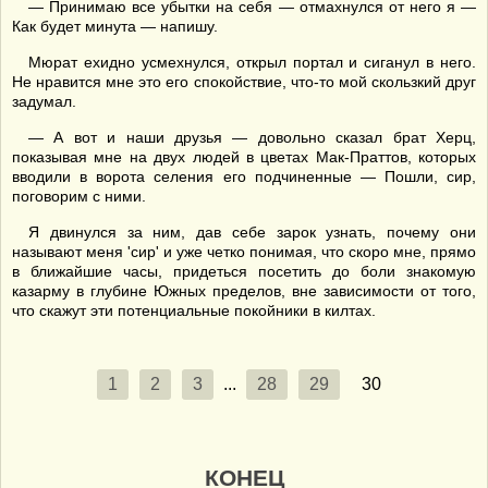
— Принимаю все убытки на себя — отмахнулся от него я —
Как будет минута — напишу.
Мюрат ехидно усмехнулся, открыл портал и сиганул в него.
Не нравится мне это его спокойствие, что-то мой скользкий друг
задумал.
— А вот и наши друзья — довольно сказал брат Херц,
показывая мне на двух людей в цветах Мак-Праттов, которых
вводили в ворота селения его подчиненные — Пошли, сир,
поговорим с ними.
Я двинулся за ним, дав себе зарок узнать, почему они
называют меня 'сир' и уже четко понимая, что скоро мне, прямо
в ближайшие часы, придеться посетить до боли знакомую
казарму в глубине Южных пределов, вне зависимости от того,
что скажут эти потенциальные покойники в килтах.
1
2
3
...
28
29
30
КОНЕЦ