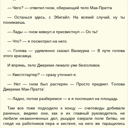
— Чего? — ответил гном, обирающий тело Мак-Пратта
— Останься здесь, с Эбигайл. На всякий случай, ну ты
понимаешь.
— Лады — гном кивнул и присвистнул — Ох ты!
— Что? — я посмотрел на него.
— Голова — удивленно сказал Вахмурка — В луте голова
этого красавца.
И впрямь, тело Джереми лежало уже безголовое.
— Квестстартер? — сразу уточнил я.
— Нет — гном был растерян — Просто предмет. 'Голова
Джереми Мак-Пратта'.
— Ладно, потом разберемся — и я поспешил на площадь.
Там все тоже подходило к концу — счетоводы добивали
раненых, видимо они, как и их главный руководитель не
любили незаконченных дел, рыцари озирали поле битвы, не
глядя на работников пера и кистеня, на него же таращились