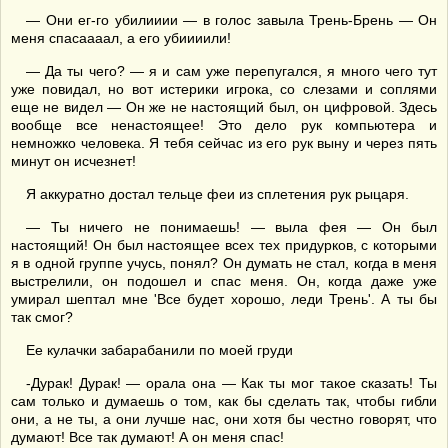
— Они ег-го убилииии — в голос завыла Трень-Брень — Он
меня спасаааал, а его убиииили!
— Да ты чего? — я и сам уже перепугался, я много чего тут
уже повидал, но вот истерики игрока, со слезами и соплями
еще не видел — Он же не настоящий был, он цифровой. Здесь
вообще все ненастоящее! Это дело рук компьютера и
немножко человека. Я тебя сейчас из его рук выну и через пять
минут он исчезнет!
Я аккуратно достал тельце феи из сплетения рук рыцаря.
— Ты ничего не понимаешь! — выла фея — Он был
настоящий! Он был настоящее всех тех придурков, с которыми
я в одной группе учусь, понял? Он думать не стал, когда в меня
выстрелили, он подошел и спас меня. Он, когда даже уже
умирал шептал мне 'Все будет хорошо, леди Трень'. А ты бы
так смог?
Ее кулачки забарабанили по моей груди
-Дурак! Дурак! — орала она — Как ты мог такое сказать! Ты
сам только и думаешь о том, как бы сделать так, чтобы гибли
они, а не ты, а они лучше нас, они хотя бы честно говорят, что
думают! Все так думают! А он меня спас!