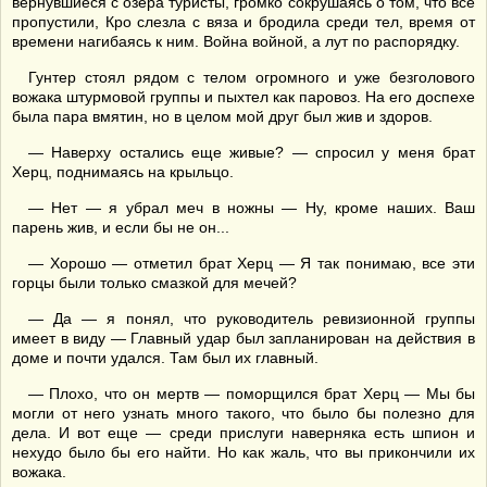
вернувшиеся с озера туристы, громко сокрушаясь о том, что все
пропустили, Кро слезла с вяза и бродила среди тел, время от
времени нагибаясь к ним. Война войной, а лут по распорядку.
Гунтер стоял рядом с телом огромного и уже безголового
вожака штурмовой группы и пыхтел как паровоз. На его доспехе
была пара вмятин, но в целом мой друг был жив и здоров.
— Наверху остались еще живые? — спросил у меня брат
Херц, поднимаясь на крыльцо.
— Нет — я убрал меч в ножны — Ну, кроме наших. Ваш
парень жив, и если бы не он...
— Хорошо — отметил брат Херц — Я так понимаю, все эти
горцы были только смазкой для мечей?
— Да — я понял, что руководитель ревизионной группы
имеет в виду — Главный удар был запланирован на действия в
доме и почти удался. Там был их главный.
— Плохо, что он мертв — поморщился брат Херц — Мы бы
могли от него узнать много такого, что было бы полезно для
дела. И вот еще — среди прислуги наверняка есть шпион и
нехудо было бы его найти. Но как жаль, что вы прикончили их
вожака.