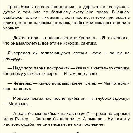
Трень-Брень начала повторяться, я держал ее на руках и
думал о том, что по большому счету она права. В одном
ошиблась только — их жизни, если честно, я тоже принимал в
расчет, мне не слишком хотелось, чтобы мои сокланы теряли в
уровнях.
— Дай ее сюда — подошла ко мне Кролина — Я так и знала,
что она малолетка, все эти ее искорки, бантики.
Я передал ей заливающуюся слезами фею и пошел на
площадь.
— Надо того парня похоронить — сказал я какому-то старику,
стоящему у открытых ворот — И там еще двоих.
— Четверых — хмуро поправил меня Гунтер — Мы потеряли
еще четверых.
— Меньше чем за час, после прибытия — я глубоко вздохнул
— Мама моя...
— А если бы мы прибыли на час позже? — резонно спросил
меня Гунтер — Застали бы пепелище. А рыцари... Ну, такая у
нас всех судьба, не они первые, не они последние.