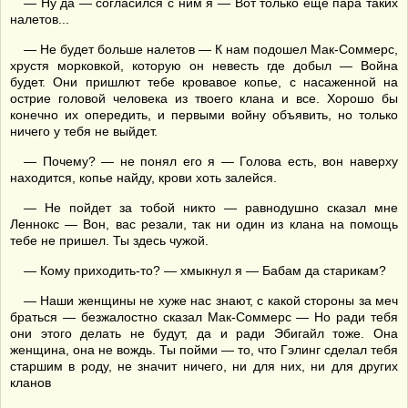
— Ну да — согласился с ним я — Вот только еще пара таких
налетов...
— Не будет больше налетов — К нам подошел Мак-Соммерс,
хрустя морковкой, которую он невесть где добыл — Война
будет. Они пришлют тебе кровавое копье, с насаженной на
острие головой человека из твоего клана и все. Хорошо бы
конечно их опередить, и первыми войну объявить, но только
ничего у тебя не выйдет.
— Почему? — не понял его я — Голова есть, вон наверху
находится, копье найду, крови хоть залейся.
— Не пойдет за тобой никто — равнодушно сказал мне
Леннокс — Вон, вас резали, так ни один из клана на помощь
тебе не пришел. Ты здесь чужой.
— Кому приходить-то? — хмыкнул я — Бабам да старикам?
— Наши женщины не хуже нас знают, с какой стороны за меч
браться — безжалостно сказал Мак-Соммерс — Но ради тебя
они этого делать не будут, да и ради Эбигайл тоже. Она
женщина, она не вождь. Ты пойми — то, что Гэлинг сделал тебя
старшим в роду, не значит ничего, ни для них, ни для других
кланов