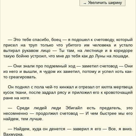
— Это тебе спасибо, боец — я подошел к счетоводу, который
присел на труп только что убитого им человека и устало
вытирал рукавом лицо — Ты там, на лестнице и в коридоре
такую бойню устроил, что мне до тебя как до Луны на лошади.
— Они знали про подземный ход — заметил счетовод — Они
из него и вышли, я чудом их заметил, потому и успел хоть как-
то среагировать.
Он поднял с пола чей-то кинжал и отрезал от килта мертвеца
кусок ткани, после задрал рясу и приложил его к кровоточащей
ране на ноге.
— Среди людей леди Эбигайл есть предатель, это
несомненно — продолжил счетовод — И чем быстрее мы его
найдем, тем лучше.
— Найдем, куда он денется — заверил я его — Все, я вниз.
Вахмурка.