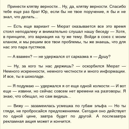
Принести клятву верности... Ну, да, клятву верности. Спасибо
тебе еще раз брат Юр, если бы не твое поручение, я бы и не
знал, что делать...
— Есть еще вариант — Мюрат оказывается все это время
стоял неподалеку и внимательно слушал нашу беседу — Хотя,
в принципе, это вариация на ту же тему. Войди в союз с моим
кланом, и мы решим все твои проблемы, ты же знаешь, что для
нас это пара пустяков.
— А взамен? — не удержался от сарказма я — Душу?
— Ну, за кого ты нас держишь? — оскорбился Мюрат —
Немного искренности, немного честности и много информации.
И все, ты в шоколаде.
— Я подумаю — удержался я от еще одной колкости — И вот
еще — извини, но сейчас совсем нет времени на разговоры. Я
знаю, что обещал, но сам видишь...
— Вижу — зазамеилась усмешка по губам эльфа — Но ты
гляди, не пробросайся предложениями. Сегодня оно действует
по одной цене, завтра будет по другой. А послезавтра
рекламная акция может и кончится.