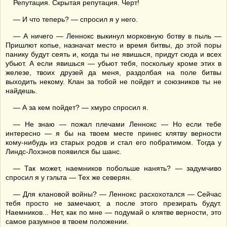
Репутация. Скрытая репутация. Черт!
— И что теперь? — спросил я у него.
— А ничего — Леннокс выкинул морковную ботву в пыль —
Пришлют копье, назначат место и время битвы, до этой поры
панику будут сеять и, когда ты не явишься, придут сюда и всех
убьют. А если явишься — убьют тебя, поскольку кроме этих в
железе, твоих друзей да меня, раздолбая на поле битвы
выходить некому. Клан за тобой не пойдет и союзников ты не
найдешь.
— А за кем пойдет? — хмуро спросил я.
— Не знаю — пожал плечами Леннокс — Но если тебе
интересно — я бы на твоем месте принес клятву верности
кому-нибудь из старых родов и стал его побратимом. Тогда у
Линдс-Лохэнов появился бы шанс.
— Так может, наемников побольше нанять? — задумчиво
спросил я у гэльта — Тех же северян.
— Для клановой войны? — Леннокс расхохотался — Сейчас
тебя просто не замечают, а после этого презирать будут.
Наемников... Нет, как по мне — подумай о клятве верности, это
самое разумное в твоем положении.