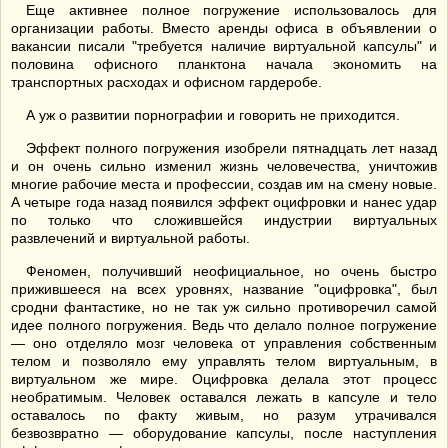
Еще активнее полное погружение использовалось для
организации работы. Вместо аренды офиса в объявлении о
вакансии писали "требуется наличие виртуальной капсулы" и
половина офисного планктона начала экономить на
транспортных расходах и офисном гардеробе.
А уж о развитии порнографии и говорить не приходится.
Эффект полного погружения изобрели пятнадцать лет назад
и он очень сильно изменил жизнь человечества, уничтожив
многие рабочие места и профессии, создав им на смену новые.
А четыре года назад появился эффект оцифровки и нанес удар
по только что сложившейся индустрии виртуальных
развлечений и виртуальной работы.
Феномен, получивший неофициальное, но очень быстро
прижившееся на всех уровнях, название "оцифровка", был
сродни фантастике, но не так уж сильно противоречил самой
идее полного погружения. Ведь что делало полное погружение
— оно отделяло мозг человека от управления собственным
телом и позволяло ему управлять телом виртуальным, в
виртуальном же мире. Оцифровка делала этот процесс
необратимым. Человек оставался лежать в капсуле и тело
оставалось по факту живым, но разум утрачивался
безвозвратно — оборудование капсулы, после наступления