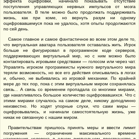
эффекта оцифровки, начинало показывать отсутствие
поступления управляющих нервных импульсов от мозга
пользователя. В теле можно было продолжать поддерживать
жизнь, как при коме, но вернуть разум ни одному
оцифровавшемуся пока не удалось, хотя опыты продолжаются
по сей день.
Самое главное и самое фантастичное во всем этом деле то,
что виртуальная аватара пользователя оставалась жить. Игрок
больше не фигурировал в программном коде серверов,
поддерживающих виртуальный мир, но с ним можно было
контактировать игровыми средствами — голосом или через чат.
Управлять игроком программисты нужного виртуального мира
теряли возможность, но все его действия описывались в логах
и, обычно, не выбивались из игровой механики. По крайней
мере до тех пор, пока с этим виртуальным миром сохранялась
связь... А связь со временем пропадала со многими мирами,
где накапливалось большое количество оцифровавшихся. Что с
этими мирами случалось на самом деле, никому доподлинно
неизвестно. Но ходят упорные слухи, что сами миры —
оцифровывались, и начинали самостоятельную жизнь, уже
никак не связанную с нашим миром.
Правительствам пришлось принять меры и ввести лимит
погружения — ограничение максимального времени
нахождения человека в одном виртуальном пространстве в