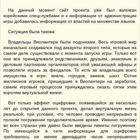
На данный момент сайт проекта уже был взломан
корейскими спецслужбами и к информации от администрации
игры добавилась информация от властей на множестве языков.
Ситуация была такова:
Владельцы Виолантери были подонками. Весь игровой мир
изначально создавался под аккаунты второго типа, которые на
самом деле существовали с момента запуска игры. Только вот
они все принадлежали родственникам, друзьям, знакомым и
деловым партнерам организаторов этой ужасающей аферы и
позволяли играть за феодалов. То есть за владельцев всего
имущества в игре: земли, городов, замков, шахт. Сотни
миллионов игроков, пришедшие в Виолантери на заработок,
самим игровым процессом принуждались лизать пятки этим
королям виртуальной жизни.
Вот только эффект оцифровки, появившийся за несколько
лет до открытия данного проекта, делал виртуальную жизнь
реальной, при условии, что человек проводил непрерывно в
полном погружении продолжительное время. Именно поэтому
во всех странах уже давно были введены лимиты погружения.
По имеющейся в сети информации для оцифровки
требовалось не менее двенадцати часов непрерывного