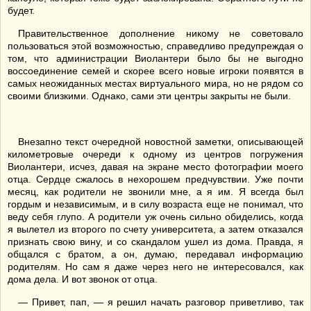
будет.
Правительственное дополнение никому не советовало
пользоваться этой возможностью, справедливо предупреждая о
том, что администрации Виолантери было бы не выгодно
воссоединение семей и скорее всего новые игроки появятся в
самых неожиданных местах виртуального мира, но не рядом со
своими близкими. Однако, сами эти центры закрыты не были.
Внезапно текст очередной новостной заметки, описывающей
километровые очереди к одному из центров погружения
Виолантери, исчез, давая на экране место фотографии моего
отца. Сердце сжалось в нехорошем предчувствии. Уже почти
месяц, как родители не звонили мне, а я им. Я всегда был
гордым и независимым, и в силу возраста еще не понимал, что
веду себя глупо. А родители уж очень сильно обиделись, когда
я вылетел из второго по счету университета, а затем отказался
признать свою вину, и со скандалом ушел из дома. Правда, я
общался с братом, а он, думаю, передавал информацию
родителям. Но сам я даже через него не интересовался, как
дома дела. И вот звонок от отца.
— Привет, пап, — я решил начать разговор приветливо, так