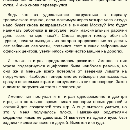
сутки. И мир снова перевернулся.
Ведь что за удовольствие погружаться в нирвану
тропического отдыха, если максимум через четыре часа оттуда
надо будет снова возвращаться в зимнюю Москву? Кто будет
нанимать работника в виртуале, если максимальный рабочий
день всего четыре часа?.. Снова поднял голову обычный
туризм, начали выводить из ангаров проржавевшие за десять
лет забвения самолеты, появился свет в окнах заброшенных
офисных центров, увеличилось количество машин на дорогах.
И только в играх продолжилось развитие. Именно в них
угроза подвергнуться оцифровке была наиболее реальна, но
они же и меньше всего потеряли от введения лимита на
погружение. Наоборот, теперь многие геймеры прописывались
сразу в нескольких играх и погружались в них по очереди. Закон
о лимите погружения этого не запрещал.
Именно так поступал и я, играя одновременно в две-три
игры, а в остальное время писал сценарии новых уровней и
локаций для создателей этих игр. А еще пытался учиться, но
это у меня получалось плохо. Навязанная родителями
медицина никак не давалась. Я вылетел из одного вуза, был
задним числом зачислен в другой. Вылетел и оттуда.