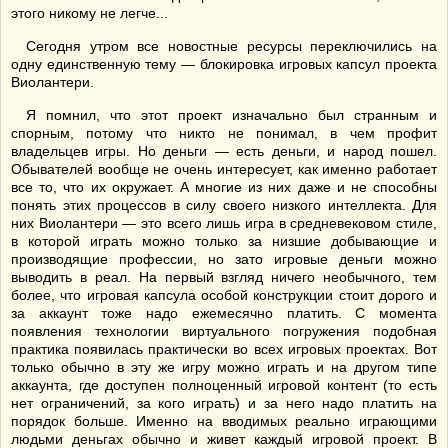
этого никому не легче...
Сегодня утром все новостные ресурсы переключились на
одну единственную тему — блокировка игровых капсул проекта
Виолантери.
Я помнил, что этот проект изначально был странным и
спорным, потому что никто не понимал, в чем профит
владельцев игры. Но деньги — есть деньги, и народ пошел.
Обывателей вообще не очень интересует, как именно работает
все то, что их окружает. А многие из них даже и не способны
понять этих процессов в силу своего низкого интеллекта. Для
них Виолантери — это всего лишь игра в средневековом стиле,
в которой играть можно только за низшие добывающие и
производящие профессии, но зато игровые деньги можно
выводить в реал. На первый взгляд ничего необычного, тем
более, что игровая капсула особой конструкции стоит дорого и
за аккаунт тоже надо ежемесячно платить. С момента
появления технологии виртуального погружения подобная
практика появилась практически во всех игровых проектах. Вот
только обычно в эту же игру можно играть и на другом типе
аккаунта, где доступен полноценный игровой контент (то есть
нет ограничений, за кого играть) и за него надо платить на
порядок больше. Именно на вводимых реально играющими
людьми деньгах обычно и живет каждый игровой проект. В