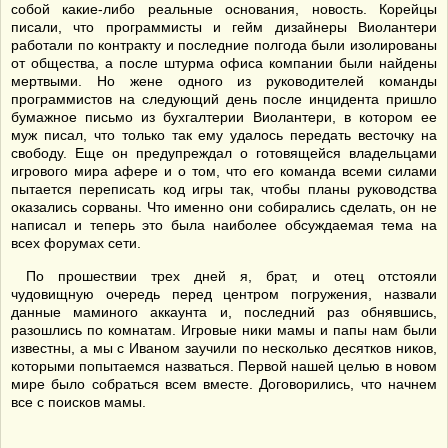
собой какие-либо реальные основания, новость. Корейцы
писали, что программисты и гейм дизайнеры Виолантери
работали по контракту и последние полгода были изолированы
от общества, а после штурма офиса компании были найдены
мертвыми. Но жене одного из руководителей команды
программистов на следующий день после инцидента пришло
бумажное письмо из бухгалтерии Виолантери, в котором ее
муж писал, что только так ему удалось передать весточку на
свободу. Еще он предупреждал о готовящейся владельцами
игрового мира афере и о том, что его команда всеми силами
пытается переписать код игры так, чтобы планы руководства
оказались сорваны. Что именно они собирались сделать, он не
написал и теперь это была наиболее обсуждаемая тема на
всех форумах сети.
По прошествии трех дней я, брат, и отец отстояли
чудовищную очередь перед центром погружения, назвали
данные маминого аккаунта и, последний раз обнявшись,
разошлись по комнатам. Игровые ники мамы и папы нам были
известны, а мы с Иваном заучили по несколько десятков ников,
которыми попытаемся назваться. Первой нашей целью в новом
мире было собраться всем вместе. Договорились, что начнем
все с поисков мамы.