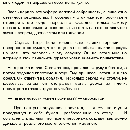
мне людей, я направился обратно на кухню.
Здесь царила атмосфера деловой собранности, а лицо отца
светилось решимостью. Я осознал, что он уже все просчитал и
отговорить его будет нереально. Осталось только самому
осознать тоже самое и тоже решиться стать на всю оставшуюся
жизнь пахарем, дровосеком или гончаром.
— Садись, Егор. Если хочешь чаю, чайник горячий, —
наверное отец думал, что я еще на него обижаюсь или сержусь
на мать, что попалась в эту ловушку. Он не встал мне на
встречу и этой банальной фразой хотел заменить приветствие.
Но я решил иначе. Сначала поздоровался за руку с братом, а
потом подошел вплотную к отцу. Ему пришлось встать и я его
обнял. Он ответил на объятия. Несколько секунд мы стояли, не
шевелясь, затем он отстранил меня, держа за плечи,
посмотрел в глаза и грустно улыбнулся.
— Ты все новости успел прочитать? — спросил он.
— Про центры погружения прочитал, — я сел на стул и
пододвинул к себе бумаги, разбросанные по столу. — И
согласен с властями, что твоего персонажа создадут как можно
дальше от реального местоположения маминого.