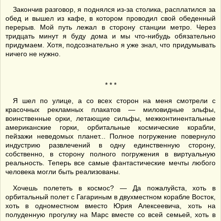
Закончив разговор, я поднялся из-за столика, расплатился за
обед и вышел из кафе, в котором проводил свой обеденный
перерыв. Мой путь лежал в сторону станции метро. Через
тридцать минут я буду дома и мы что-нибудь обязательно
придумаем. Хотя, подсознательно я уже знал, что придумывать
ничего не нужно.
* * *
Я шел по улице, а со всех сторон на меня смотрели с
красочных рекламных плакатов — миловидные эльфы,
воинственные орки, летающие сильфы, межконтинентальные
американские горки, орбитальные космические корабли,
пейзажи неведомых планет... Полное погружение повернуло
индустрию развлечений в одну единственную сторону,
собственно, в сторону полного погружения в виртуальную
реальность. Теперь все самые фантастические мечты любого
человека могли быть реализованы.
Хочешь полететь в космос? — Да пожалуйста, хоть в
орбитальный полет с Гагариным в двухместном корабле Восток,
хоть в одноместном вместо Юрия Алексеевича, хоть на
полуденную прогулку на Марс вместе со всей семьей, хоть в