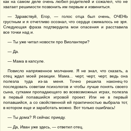
как на самом деле очень любил родителей и сожалел, что не
хватает решимости позвонить им первым и извиниться.
— Здравствуй, Егор, — голос отца был очень, ОЧЕНЬ
грустным и я отчетливо осознал, что сердце сжималось не зря.
Следующая фраза подтвердила мои опасения и расставила
все точки над и.
— Ты уже читал новости про Виолантери?
— Да.
— Мама в капсуле.
Повисло напряженное молчание. Я не знал, что сказать, а
отец ждал моей реакции. Мама... черт, черт, черт, ведь она
полезла туда из-за меня. Точно решила наконец-то
последовать советам психологов и чтобы лучше понять своего
сына, сутками пропадающего во всевозможных играх, полезла
в первый попавшийся игровой проект. Или не в первый
попавшийся, а со свойственной ей практичностью выбрала тот,
в котором еще и заработать можно. Вот только ошиблась!
— Ты дома? Я сейчас приеду.
— Да, Иван уже здесь, — ответил отец.