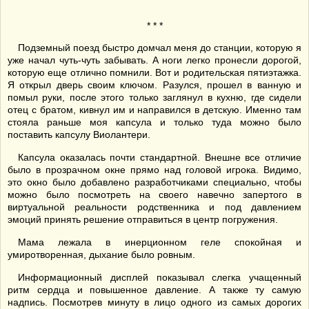
* * *
Подземный поезд быстро домчал меня до станции, которую я
уже начал чуть-чуть забывать. А ноги легко пронесли дорогой,
которую еще отлично помнили. Вот и родительская пятиэтажка.
Я открыл дверь своим ключом. Разулся, прошел в ванную и
помыл руки, после этого только заглянул в кухню, где сидели
отец с братом, кивнул им и направился в детскую. Именно там
стояла раньше моя капсула и только туда можно было
поставить капсулу Виолантери.
Капсула оказалась почти стандартной. Внешне все отличие
было в прозрачном окне прямо над головой игрока. Видимо,
это окно было добавлено разработчиками специально, чтобы
можно было посмотреть на своего навечно запертого в
виртуальной реальности родственника и под давлением
эмоций принять решение отправиться в центр погружения.
Мама лежала в инерционном геле спокойная и
умиротворенная, дыхание было ровным.
Информационный дисплей показывал слегка учащенный
ритм сердца и повышенное давление. А также ту самую
надпись. Посмотрев минуту в лицо одного из самых дорогих