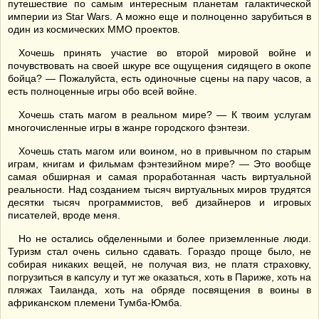
путешествие по самым интересным планетам галактической
империи из Star Wars. А можно еще и полноценно зарубиться в
один из космических ММО проектов.
Хочешь принять участие во второй мировой войне и
почувствовать на своей шкуре все ощущения сидящего в окопе
бойца? — Пожалуйста, есть одиночные сцены на пару часов, а
есть полноценные игры обо всей войне.
Хочешь стать магом в реальном мире? — К твоим услугам
многочисленные игры в жанре городского фэнтези.
Хочешь стать магом или воином, но в привычном по старым
играм, книгам и фильмам фэнтезийном мире? — Это вообще
самая обширная и самая проработанная часть виртуальной
реальности. Над созданием тысяч виртуальных миров трудятся
десятки тысяч программистов, веб дизайнеров и игровых
писателей, вроде меня.
Но не остались обделенными и более приземленные люди.
Туризм стал очень сильно сдавать. Гораздо проще было, не
собирая никаких вещей, не получая виз, не платя страховку,
погрузиться в капсулу и тут же оказаться, хоть в Париже, хоть на
пляжах Таиланда, хоть на обряде посвящения в воины в
африканском племени Тумба-Юмба.