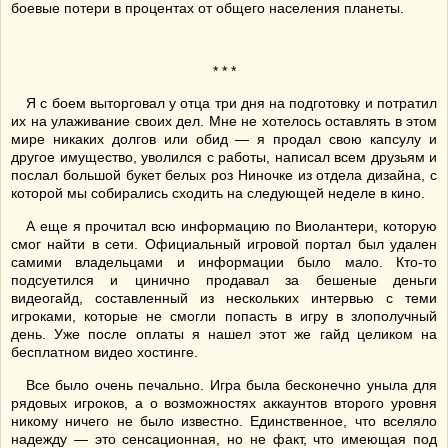
боевые потери в процентах от общего населения планеты.
* * *
Я с боем выторговал у отца три дня на подготовку и потратил
их на улаживание своих дел. Мне не хотелось оставлять в этом
мире никаких долгов или обид — я продал свою капсулу и
другое имущество, уволился с работы, написал всем друзьям и
послал большой букет белых роз Ниночке из отдела дизайна, с
которой мы собирались сходить на следующей неделе в кино.
А еще я прочитал всю информацию по Виолантери, которую
смог найти в сети. Официальный игровой портал был удален
самими владельцами и информации было мало. Кто-то
подсуетился и цинично продавал за бешеные деньги
видеогайд, составленный из нескольких интервью с теми
игроками, которые не смогли попасть в игру в злополучный
день. Уже после оплаты я нашел этот же гайд целиком на
бесплатном видео хостинге.
Все было очень печально. Игра была бесконечно уныла для
рядовых игроков, а о возможностях аккаунтов второго уровня
никому ничего не было известно. Единственное, что вселяло
надежду — это сенсационная, но не факт, что имеющая под