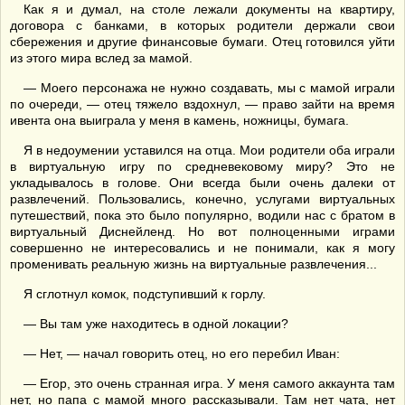
Как я и думал, на столе лежали документы на квартиру,
договора с банками, в которых родители держали свои
сбережения и другие финансовые бумаги. Отец готовился уйти
из этого мира вслед за мамой.
— Моего персонажа не нужно создавать, мы с мамой играли
по очереди, — отец тяжело вздохнул, — право зайти на время
ивента она выиграла у меня в камень, ножницы, бумага.
Я в недоумении уставился на отца. Мои родители оба играли
в виртуальную игру по средневековому миру? Это не
укладывалось в голове. Они всегда были очень далеки от
развлечений. Пользовались, конечно, услугами виртуальных
путешествий, пока это было популярно, водили нас с братом в
виртуальный Диснейленд. Но вот полноценными играми
совершенно не интересовались и не понимали, как я могу
променивать реальную жизнь на виртуальные развлечения...
Я сглотнул комок, подступивший к горлу.
— Вы там уже находитесь в одной локации?
— Нет, — начал говорить отец, но его перебил Иван:
— Егор, это очень странная игра. У меня самого аккаунта там
нет, но папа с мамой много рассказывали. Там нет чата, нет