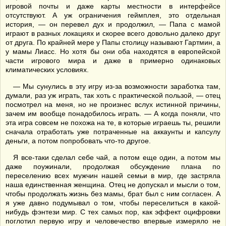
игровой почты и даже карты местности в интерфейсе
отсутствуют. А уж ограничения геймплея, это отдельная
история, — он перевел дух и продолжил, — Папа с мамой
играют в разных локациях и скорее всего довольно далеко друг
от друга. По крайней мере у Папы столицу называют Гартмин, а
у мамы Лиасс. Но хотя бы они оба находятся в европейской
части игрового мира и даже в примерно одинаковых
климатических условиях.
— Мы сунулись в эту игру из-за возможности заработка там,
думали, раз уж играть, так хоть с практической пользой, — отец
посмотрел на меня, но не произнес вслух истинной причины,
зачем им вообще понадобилось играть. — А когда поняли, что
эта игра совсем не похожа на те, в которые играешь ты, решили
сначала отработать уже потраченные на аккаунты и капсулу
деньги, а потом попробовать что-то другое.
Я все-таки сделал себе чай, а потом еще один, а потом мы
даже поужинали, продолжая обсуждение плана по
переселению всех мужчин нашей семьи в мир, где застряла
наша единственная женщина. Отец не допускал и мысли о том,
чтобы продолжать жизнь без мамы, брат был с ним согласен. А
я уже давно подумывал о том, чтобы переселиться в какой-
нибудь фэнтези мир. С тех самых пор, как эффект оцифровки
поглотил первую игру и человечество впервые измеряло не