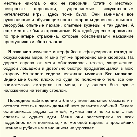
местные никогда о них не говорили. Кстати о местных,
неигровые персонажи, управляемые искусственным
интеллектом игры, здесь тоже были. Они занимали все
руководящие и обучающие посты: старосты деревень, опытные
лесорубы, опытные пахари, опытные кузнецы и так далее. А
еще местные были стражниками. В каждой деревне проживало
по три-четыре стражника, которые обеспечивали наказание
преступников и сбор налогов.
Я закончил изучение интерфейса и сфокусировал взгляд на
окружающем мире. И мир тут же преподнес мне сюрприз. На
дороге справа от меня обнаружилась телега, запряженная
бодрой лошадкой и довольно быстро продвигающаяся в мою
сторону. На телеге сидели несколько мужиков. Все молчали.
Видно мне было плохо, но судя по положению тел, все они
внимательно смотрели на меня, а у одного был лук с
наложенной на тетиву стрелой.
Последнее наблюдение отбило у меня желание сбежать и я
остался стоять и ждать дальнейшего развития событий. Телега
остановилась рядом со мной, мужики явно не хотели с нее
слезать и куда-то идти. Меня они рассмотрели во всех
подробностях и понимали, что молодой парень в простейших
штанах и рубахе им явно ничем не угрожает.