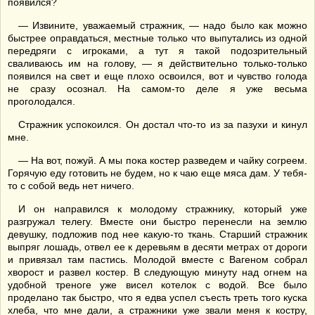
появился?
— Извините, уважаемый стражник, — надо было как можно
быстрее оправдаться, местные только что выпутались из одной
передряги с игроками, а тут я такой подозрительный
сваливаюсь им на голову, — я действительно только-только
появился на свет и еще плохо освоился, вот и чувство голода
не сразу осознал. На самом-то деле я уже весьма
проголодался.
Стражник успокоился. Он достал что-то из за пазухи и кинул
мне.
— На вот, пожуй. А мы пока костер разведем и чайку согреем.
Горячую еду готовить не будем, но к чаю еще мяса дам. У тебя-
то с собой ведь нет ничего.
И он направился к молодому стражнику, который уже
разгружал телегу. Вместе они быстро перенесли на землю
девушку, подложив под нее какую-то ткань. Старший стражник
выпряг лошадь, отвел ее к деревьям в десяти метрах от дороги
и привязал там пастись. Молодой вместе с Вагеном собрал
хворост и развел костер. В следующую минуту над огнем на
удобной треноге уже висел котелок с водой. Все было
проделано так быстро, что я едва успел съесть треть того куска
хлеба, что мне дали, а стражники уже звали меня к костру,