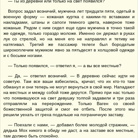
— Ты из деревни или только на свет появился?
Вопрос задал возничий, мужчина лет тридцати пяти, одетый в
военную форму — кожаная куртка с какими-то вставками и
накладками, штаны и сапоги темного цвета, наверное тоже
кожаные. Рядом с ним сидел еще один мужчина в точно такой
же одежде, только гораздо моложе. Именно он держал в руках
лук со стрелой, но на меня его не направлял и тетиву не
натягивал. Третий же пассажир телеги был бородатым
широкоплечим мужиком явно за пятьдесят в холщовой одежде
и с босыми ногами.
— Только появился, — ответил я, — а вы все местные?
— Да, — ответил возничий. — В деревню сейчас идти не
советую. Там все ваши взбесились, кричат, что их кто-то там
обманул и они теперь не могут вернуться в свой мир. Нападают
на местных и между собой тоже дерутся. Прямо при нас только
что появившуюся на свет девушку толпой задавили и три раза
отправляли на перерождение. Только Ваген со своей
божественной защитой и смог ее отбить. После этого мы
решили уехать от греха подальше на пограничную заставу.
— Поехали с нами, — добавил более молодой стражник, —
дядька Мох никого в обиду не даст, а на заставе все местные,
там должно быть спокойно.