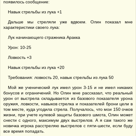
появилось сообщение:
Навык стрельбы из лука +1
Дальше мы стреляли уже вдвоем. Олин показал мне
характеристики своего лука:
Лук начинающего стражника Аракка
Урон: 10-25
Ловкость +3
Навык стрельбы из лука +20
Требования: ловкость 20, навык стрельбы из лука 50
Мой же ученический лук имел урон 3-15 и не имел никаких
бонусов и ограничений. Но Олин мне рассказал, что реальный
урон от выстрела складывается из базового показателя урона
оружия, ловкости, навыков стрелка и показателей брони цели в
том месте, куда угодила стрела. Получалось, что мои 150 очков
жизни, при учете нулевой защиты базового шмота, Олин может
снести с одного, максимум двух выстрелов. А я сам такого же
новичка игрока расстреляю выстрелов с пяти-шести, если буду
все время попадать.