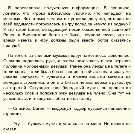
Я переваривал полученную информацию. В принципе,
логично, что игроки взбесились, логично, что нападают на
местных. Вот только чем им не угодила девушка, которая по
всей видимости погрузилась в игру вслед за кем-то из родных?
И кто такой Ваген, обладающий некой божественной защитой?
Ранее в Виолантери богов не было, неужели слухи, что во
время ивента в игру должны были ввести богов оказались
правдой...
На телеге за спинами мужиков вдруг наметилось шевеление.
Сначала поднялась рука, а затем показалась и вся верхняя
половина молоденькой девушки. Ранее она лежала на телеге и
то ли спала, то ли была без сознания, а сейчас села и сразу же
начала нападать с кулаками и приглушенными матами на
молодого стражника, а он и отбиться не мог, держа в руках лук
со стрелой. Ситуацию спас бородатый мужик, он прошептал
несколько слов и положил руку девушке на плечо. Она тут же
успокоилась и откинулась обратно на телегу.
— Спасибо, Ваген, — выдохнул подвергнувшийся нападению
стражник.
— Угу, — буркнул мужик и уставился на меня. Но ничего не
сказал.