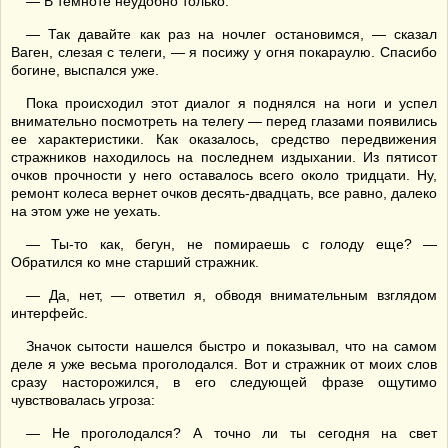
— В темноте неудобно только.
— Так давайте как раз на ночлег остановимся, — сказал
Ваген, слезая с телеги, — я посижу у огня покараулю. Спасибо
богине, выспался уже.
Пока происходил этот диалог я поднялся на ноги и успел
внимательно посмотреть на телегу — перед глазами появились
ее характеристики. Как оказалось, средство передвижения
стражников находилось на последнем издыхании. Из пятисот
очков прочности у него оставалось всего около тридцати. Ну,
ремонт колеса вернет очков десять-двадцать, все равно, далеко
на этом уже не уехать.
— Ты-то как, бегун, не помираешь с голоду еще? —
Обратился ко мне старший стражник.
— Да, нет, — ответил я, обводя внимательным взглядом
интерфейс.
Значок сытости нашелся быстро и показывал, что на самом
деле я уже весьма проголодался. Вот и стражник от моих слов
сразу насторожился, в его следующей фразе ощутимо
чувствовалась угроза:
— Не проголодался? А точно ли ты сегодня на свет