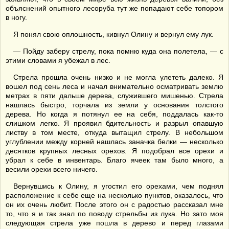
объяснений опытного лесоруба тут же попадают себе топором
в ногу.
Я понял свою оплошность, кивнул Олину и вернул ему лук.
— Пойду заберу стрелу, пока помню куда она полетела, — с
этими словами я убежал в лес.
Стрела прошла очень низко и не могла улететь далеко. Я
вошел под сень леса и начал внимательно осматривать землю
метрах в пяти дальше дерева, служившего мишенью. Стрела
нашлась быстро, торчала из земли у основания толстого
дерева. Но когда я потянул ее на себя, поддалась как-то
слишком легко. Я проявил бдительность и разрыл опавшую
листву в том месте, откуда вытащил стрелу. В небольшом
углублении между корней нашлась заначка белки — несколько
десятков крупных лесных орехов. Я подобрал все орехи и
убрал к себе в инвентарь. Благо ячеек там было много, а
весили орехи всего ничего.
Вернувшись к Олину, я угостил его орехами, чем поднял
расположение к себе еще на несколько пунктов, оказалось, что
он их очень любит. После этого он с радостью рассказал мне
то, что я и так знал по поводу стрельбы из лука. Но зато моя
следующая стрела уже пошла в дерево и перед глазами