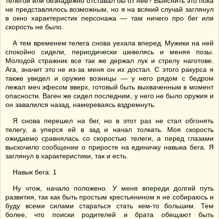
телегой или безнадежно отставал бы от нее? Выяснить это пока
не представлялось возможным, но я на всякий случай заглянул
в окно характеристик персонажа — там ничего про бег или
скорость не было.
А тем временем телега снова уехала вперед. Мужики на ней
спокойно сидели, периодически шевелясь и меняя позы.
Молодой стражник все так же держал лук и стрелу наготове.
Ага, значит это не из-за меня он их достал. С этого ракурса я
также увидел и оружие возницы — у него рядом с бедром
лежал меч эфесом вверх, готовый быть выхваченным в момент
опасности. Ваген же сидел последним, у него не было оружия и
он завалился назад, намереваясь вздремнуть.
Я снова перешел на бег, но в этот раз не стал обгонять
телегу, а уперся ей в зад и начал толкать. Моя скорость
ожидаемо сравнялась со скоростью телеги, а перед глазами
выскочило сообщение о приросте на единичку навыка бега. Я
заглянул в характеристики, так и есть.
Навык бега: 1
Ну чтож, начало положено. У меня впереди долгий путь
развития, так как быть простым крестьянином я не собираюсь и
буду всеми силами стараться стать кем-то большим. Тем
более, что поиски родителей и брата обещают быть