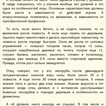
В гайде говорилось, что у игроков вообще нет уровней и это
одна из особенностей игры. Основные характеристики должны
были расти в зависимости от действий игрока. А
второстепенные появлялись со временем, в зависимости от
приобретенной профессии.
То есть, если много бегать, а не ходить пешком, то со
временем росла ловкость. А если еще лазить по деревьям,
прыгать через препятствия и делать простейшую гимнастику, то
ловкость росла гораздо быстрее. Сила же росла от силовых
упражнений — помахал топором часик, получи +1 силы,
погрузил нарубленные деревья на телегу, получи еще +1,
сгрузил бревна, распилил, расколол, сложил в поленницу,
глядишь уже имеешь 5-6 силы вместо стартовой единички.
Правда, потом рост сильно замедлялся.
Отец говорил, что у его лесоруба после двенадцати
четырехчасовых сеансов игры силы было около 20 и 5
ловкости. А еще почти 30 очков владения топором, 5 очков
знания леса и целых два очка знания. Знание выросло в тот
момент, когда отец увлекся и с интересом расспрашивал
бывалых лесорубов о породах деревьев и особенностях их
древесины.
А об уровнях никто никогда не слышал. В том числе и