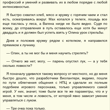
профессий и умений и развивать их в любом порядке с любой
интенсивностью.
Я быстро схватил хлеб, мясо и кружку с горячим чаем и стал
есть, осматриваясь вокруг. Мах копался у телеги, лошадь все
еще паслась у леса, а Вагена нигде не было видно. Судя по
всему, до отправления в путь оставалось еще хотя бы минут
двадцать и я должен был успеть взять у Олина урок стрельбы.
Доев и положив кружку рядом с котелком, я направился
прямиком к лучнику.
— Олин, а ты не мог бы и меня научить стрелять?
— Отчего же нет, могу, — парень опустил лук, — а у тебя
сколько ловкости?
Я поначалу удивился такому вопросу от местного, но до меня
быстро дошло, что разработчики Виолантери, видимо, пошли
по пути облегчения общения с НПЦ и сделали их полным
подобием игрового персонажа, только управляемого самой
игрой. У них, значит, тоже были все те же параметры, что и у
меня, в том числе и ловкость, от которой явно зависит умение
управляться с луком.
— Три очка пока только.