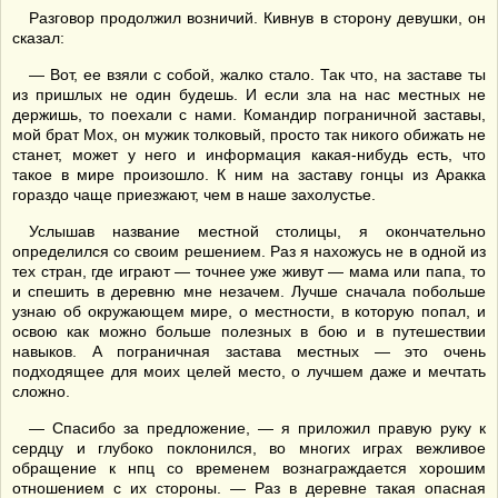
Разговор продолжил возничий. Кивнув в сторону девушки, он
сказал:
— Вот, ее взяли с собой, жалко стало. Так что, на заставе ты
из пришлых не один будешь. И если зла на нас местных не
держишь, то поехали с нами. Командир пограничной заставы,
мой брат Мох, он мужик толковый, просто так никого обижать не
станет, может у него и информация какая-нибудь есть, что
такое в мире произошло. К ним на заставу гонцы из Аракка
гораздо чаще приезжают, чем в наше захолустье.
Услышав название местной столицы, я окончательно
определился со своим решением. Раз я нахожусь не в одной из
тех стран, где играют — точнее уже живут — мама или папа, то
и спешить в деревню мне незачем. Лучше сначала побольше
узнаю об окружающем мире, о местности, в которую попал, и
освою как можно больше полезных в бою и в путешествии
навыков. А пограничная застава местных — это очень
подходящее для моих целей место, о лучшем даже и мечтать
сложно.
— Спасибо за предложение, — я приложил правую руку к
сердцу и глубоко поклонился, во многих играх вежливое
обращение к нпц со временем вознаграждается хорошим
отношением с их стороны. — Раз в деревне такая опасная