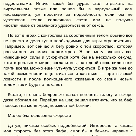
недостатками. Иначе какой бы дурак стал отдыхать на
виртуальном пляже или пошел бы в виртуальный дом
наслаждений, уж простите за подробности, если бы не
чувствовал тепло солнечного света или не получал
неотличимое от реального удовольствие от секса.
Но вот в играх с контролем за собственным телом обычно все
не просто и дело тут в необходимых для игры ограничениях.
Например, вот сейчас я бегу ровно с той скоростью, которая
рассчитана из моих параметров. Я не могу вложить все
имеющиеся силы и ускориться хотя бы на несколько секунд,
хотя в реальном мире, согласитесь, на одной лишь силе воли
почти всегда можно еще чуть-чуть ускориться. В игре же мне до
такой возможности еще качаться и качаться — при высокой
ловкости и после полноценного сживания со своим новым
телом, так и будет, а пока вот.
Кстати, я очень бодренько начал догонять телегу и вскоре
даже обогнал ее. Перейдя на шаг, решил взглянуть, что за баф
повесил на меня жрец неизвестной богини.
Малое благословение скорости
Да уж, никаких особых подробностей. Интересно, а какова
моя скорость без этого бафа, смог бы я бежать наравне с