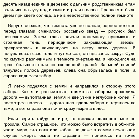
десять назад ездили в деревню к дальним родственникам и там
валялись на лугу под ивами и играли в слова. Правда это было
днем при свете солнца, а не в неестественной полной темноте.
Вдруг я осознал, что темнота уже не полная, черное полотно
перед глазами сменилось россыпью звезд — рисунок был
незнакомым. Затем глаза начали понемногу привыкать и
странная тень, периодически закрывающая звезды,
превратилась в качающуюся на ветру ветку дерева. Я
почувствовал свое тело и тут же сел, оглядываясь вокруг. Судя
по смутно различимым в темноте очертаниям, я находился на
краю большого поля со скошенной травой. За моей спиной
тянулась полоса деревьев, слева она обрывалась в поле, а
справа виднелся забор.
Я легко поднялся с земли и направился в сторону этого
забора. Как я и рассчитывал, прямо за забором проходила
дорога — вытоптанная земля и две узкие неглубокие колеи. Я
посмотрел налево — дорога шла вдоль забора и терялась во
тьме, а вот справа она почти сразу ныряла в лес.
Если верить гайду по игре, то никакая опасность мне не
грозила. Самое страшное, что можно было встретить в обжитой
части мира, это волк или кабан, но даже в самом печальном
случае смерть была не страшна — появлюсь на точке