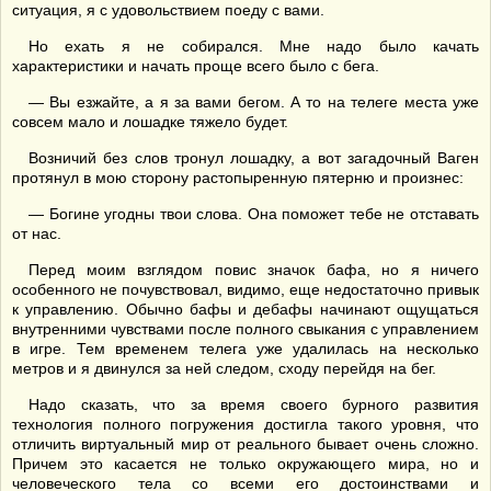
ситуация, я с удовольствием поеду с вами.
Но ехать я не собирался. Мне надо было качать
характеристики и начать проще всего было с бега.
— Вы езжайте, а я за вами бегом. А то на телеге места уже
совсем мало и лошадке тяжело будет.
Возничий без слов тронул лошадку, а вот загадочный Ваген
протянул в мою сторону растопыренную пятерню и произнес:
— Богине угодны твои слова. Она поможет тебе не отставать
от нас.
Перед моим взглядом повис значок бафа, но я ничего
особенного не почувствовал, видимо, еще недостаточно привык
к управлению. Обычно бафы и дебафы начинают ощущаться
внутренними чувствами после полного свыкания с управлением
в игре. Тем временем телега уже удалилась на несколько
метров и я двинулся за ней следом, сходу перейдя на бег.
Надо сказать, что за время своего бурного развития
технология полного погружения достигла такого уровня, что
отличить виртуальный мир от реального бывает очень сложно.
Причем это касается не только окружающего мира, но и
человеческого тела со всеми его достоинствами и