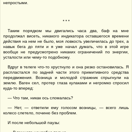
непростыми.
* * *
Таким порядком мы двигались часа два, баф на мне
продолжал висеть, никакого индикатора оставшегося времени
действия на нем не было, моя ловкость увеличилась до трех, а
навык бега до пяти и я уже начал думать, что в этой игре
вообще не предусмотрено никаких ограничений по энергии,
усталости или чему-то подобному.
Вдруг в телеге что-то хрустнуло и она резко остановилась. Я
распластался по задней части этого примитивного средства
передвижения. Возница и молодой стражник спрыгнули на
землю. Ваген сел, протер глаза кулаками и негромко спросил
куда-то вперед:
— Что там, никак ось сломалась?
— Нет, — ответили ему голосом возницы, — всего лишь
колесо слетело, починю без проблем.
И после небольшой паузы: