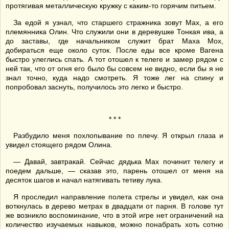
протягивая металлическую кружку с каким-то горячим питьем.
За едой я узнал, что старшего стражника зовут Мах, а его
племянника Олин. Что служили они в деревушке Тонкая ива, а
до заставы, где начальником служит брат Маха Мох,
добираться еще около суток. После еды все кроме Вагена
быстро улеглись спать. А тот отошел к телеге и замер рядом с
ней так, что от огня его было бы совсем не видно, если бы я не
знал точно, куда надо смотреть. Я тоже лег на спину и
попробовал заснуть, получилось это легко и быстро.
* * *
Разбудило меня похлопывание по плечу. Я открыл глаза и
увидел стоящего рядом Олина.
— Давай, завтракай. Сейчас дядька Мах починит телегу и
поедем дальше, — сказав это, парень отошел от меня на
десяток шагов и начал натягивать тетиву лука.
Я проследил направление полета стрелы и увидел, как она
воткнулась в дерево метрах в двадцати от парня. В голове тут
же возникло воспоминание, что в этой игре нет ограничений на
количество изучаемых навыков, можно понабрать хоть сотню