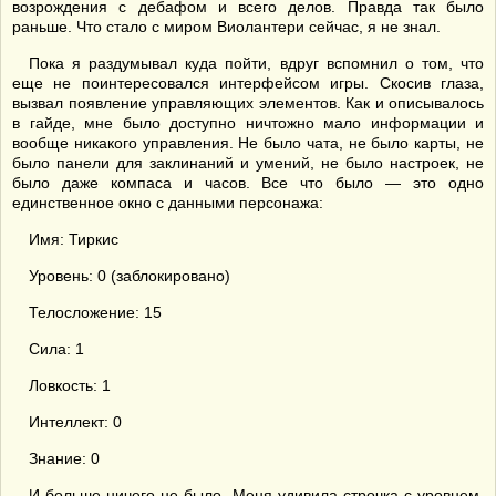
возрождения с дебафом и всего делов. Правда так было
раньше. Что стало с миром Виолантери сейчас, я не знал.
Пока я раздумывал куда пойти, вдруг вспомнил о том, что
еще не поинтересовался интерфейсом игры. Скосив глаза,
вызвал появление управляющих элементов. Как и описывалось
в гайде, мне было доступно ничтожно мало информации и
вообще никакого управления. Не было чата, не было карты, не
было панели для заклинаний и умений, не было настроек, не
было даже компаса и часов. Все что было — это одно
единственное окно с данными персонажа:
Имя: Тиркис
Уровень: 0 (заблокировано)
Телосложение: 15
Сила: 1
Ловкость: 1
Интеллект: 0
Знание: 0
И больше ничего не было. Меня удивила строчка с уровнем.