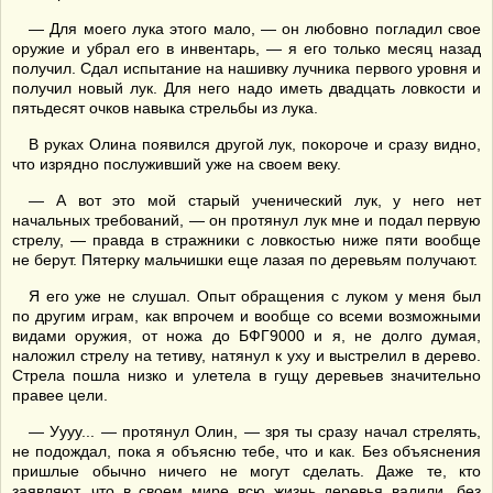
— Для моего лука этого мало, — он любовно погладил свое
оружие и убрал его в инвентарь, — я его только месяц назад
получил. Сдал испытание на нашивку лучника первого уровня и
получил новый лук. Для него надо иметь двадцать ловкости и
пятьдесят очков навыка стрельбы из лука.
В руках Олина появился другой лук, покороче и сразу видно,
что изрядно послуживший уже на своем веку.
— А вот это мой старый ученический лук, у него нет
начальных требований, — он протянул лук мне и подал первую
стрелу, — правда в стражники с ловкостью ниже пяти вообще
не берут. Пятерку мальчишки еще лазая по деревьям получают.
Я его уже не слушал. Опыт обращения с луком у меня был
по другим играм, как впрочем и вообще со всеми возможными
видами оружия, от ножа до БФГ9000 и я, не долго думая,
наложил стрелу на тетиву, натянул к уху и выстрелил в дерево.
Стрела пошла низко и улетела в гущу деревьев значительно
правее цели.
— Уууу... — протянул Олин, — зря ты сразу начал стрелять,
не подождал, пока я объясню тебе, что и как. Без объяснения
пришлые обычно ничего не могут сделать. Даже те, кто
заявляют, что в своем мире всю жизнь деревья валили, без