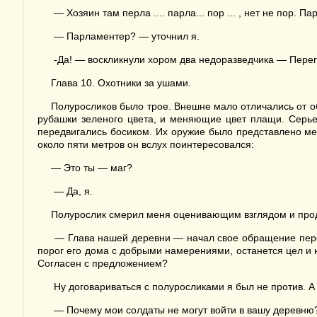
— Хозяин там перла .... парла... пор ... , нет не пор. Парл
— Парламентер? — уточнил я.
-Да! — воскликнули хором два недоразведчика — Перего
Глава 10. Охотники за ушами.
Полуросликов было трое. Внешне мало отличались от о
рубашки зеленого цвета, и меняющие цвет плащи. Серье
передвигались босиком. Их оружие было представлено м
около пяти метров он вслух поинтересовался:
— Это ты — маг?
— Да, я.
Полурослик смерил меня оценивающим взглядом и про
— Глава нашей деревни — начал свое обращение перег
порог его дома с добрыми намерениями, останется цел и н
Согласен с предложением?
Ну договариваться с полуросликами я был не против. А оч
— Почему мои солдаты не могут войти в вашу деревню