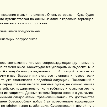
тношения с вами не рискнет. Очень осторожен. Хуже будет
что путешествовал по Диким Землям в караване торговцев.
Так что вы с ним поосторожнее.
новившимся полуросликам.
елегации полуросликов.
валось впечатление, что мои сопровождающие идут прямо по
ума от меня было. Может удастся уговорить их выделить мне
А с подобными разведчиками ... ' Рот закрой, а то слюни
чку и все. Будем у них в статусе пленника и повезет если
 то уже сталкивался с подобной ситуацией. Покапавший в
еня перед глазами пылали золотые буквы, не сильно мешая
войсках неудивительно, хотя гоблинов и клаконов это не
жет их защитить. Данные жители Энрота сносно с уживались
личными следопытами. Уравновешивались эти достоинства
менее боеспособных войск ( за исключением королевских
точно эффективная комбинация. Существовал и другой путь