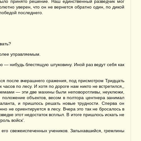
было принято решение. Наш единственный разведчик мог
олютно уверен, что он не вернется обратно один, по дикой
 победой последнего.
вать?
более управляемым.
ю — нибудь блестящую штуковину. Иной раз ведут себя как
ся после вчерашнего сражения, под присмотром Тридцать
часов по лесу. И хотя по дороге нам никто не встретился,,
олемами — эти две махины были неповоротливы, неуклюжи,
е положение объектов, весом в полтора центнера занимал
таланта, и пришлось решать новые трудности. Сперва он
о не ориентируется в лесу. Вчера это так не бросалось в
ведке этот недостаток всплыл. В итоге пришлось искать не
роль войск'.
 его свежеиспеченных учеников. Запыхавшийся, гремлины