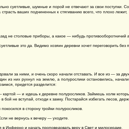
льно суетливые, шумные и порой не отвечают за свои поступки. Со
 страсть ваших подчиненных к стягиванию всего, что плохо лежит
ад не столовые приборы, а какое — нибудь противооборотничий а
уетливые это да. Видимо хозяин деревни хочет переговорить без 
овали за ними, и очень скоро начали отставать. И все из — за д
ин из них рухнул на землю, а полурослики остановились, начал
озимся, придется разделится:
 картой — и идешь к деревне полуросликов. Займешь холм которы
 в бой не вступай, отходи к замку. Постарайся избегать лесов, дер
 покосился в сторону тройки полуросликов.
сли не вернусь к вечеру — уходите.
ся в Инферно и начать проповедовать веру в Свет и милосердие.