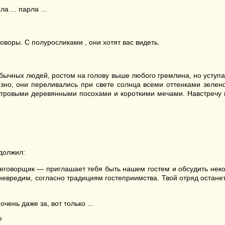
а ... парла ...
воры. С полуросликами , они хотят вас видеть.
бычных людей, ростом на голову выше любого гремлина, но усту
зно, они переливались при свете солнца всеми оттенками зелено
етровыми деревянными посохами и короткими мечами. Навстречу 
должил:
оворщик — приглашает тебя быть нашем гостем и обсудить некот
евредим, согласно традициям гостеприимства. Твой отряд останет
ень даже за, вот только ...
?