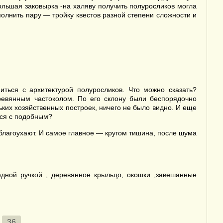
льшая заковырка -на халяву получить полуросликов могла
олнить пару — тройку квестов разной степени сложности и
ться с архитектурой полуросликов. Что можно сказать?
ревянным частоколом. По его склону были беспорядочно
ких хозяйственных построек, ничего не было видно. И еще
лся с подобным?
благоухают. И самое главное — кругом тишина, после шума
дной ручкой , деревянное крыльцо, окошки ,завешанные
36