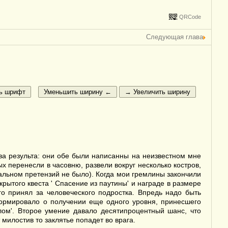
QRCode
Следующая глава
ва результа: они обе были написанны на неизвестном мне
 перенесли в часовню, развели вокруг несколько костров,
альном претензий не было). Когда мои гремлины закончили
ытого квеста ' Спасение из паутины' и награде в размере
о принял за человеческого подростка. Впредь надо быть
формировало о получении еще одного уровня, принесшего
лом'. Второе умение давало десятипроцентный шанс, что
милостив то заклятье попадет во врага.