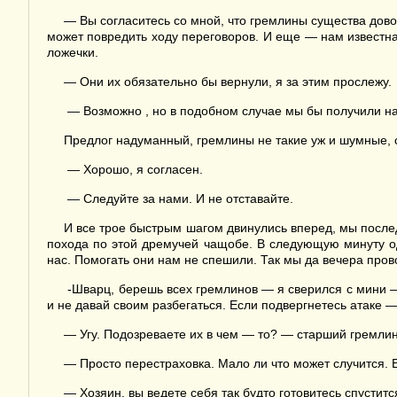
— Вы согласитесь со мной, что гремлины существа дово
может повредить ходу переговоров. И еще — нам известна
ложечки.
— Они их обязательно бы вернули, я за этим прослежу.
— Возможно , но в подобном случае мы бы получили наз
Предлог надуманный, гремлины не такие уж и шумные, с
— Хорошо, я согласен.
— Следуйте за нами. И не отставайте.
И все трое быстрым шагом двинулись вперед, мы послед
похода по этой дремучей чащобе. В следующую минуту од
нас. Помогать они нам не спешили. Так мы да вечера пров
-Шварц, берешь всех гремлинов — я сверился с мини —
и не давай своим разбегаться. Если подвергнетесь атаке —
— Угу. Подозреваете их в чем — то? — старший гремлин
— Просто перестраховка. Мало ли что может случится. Е
— Хозяин, вы ведете себя так будто готовитесь спустит