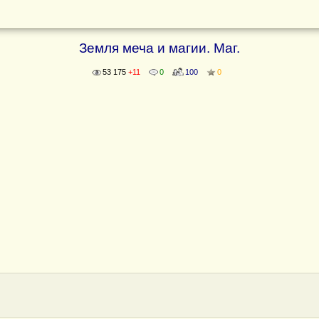
Земля меча и магии. Маг.
53 175
+11
0
100
0