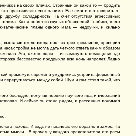
нников на своих плечах. Странный он какой то — бродить
 это практически невыполнимо. Еле смог его отговорить от
, дружбу, солидарность. На счет отсутствия агрессивных
 голема. Как я понял из скупых объяснений Тонбика, в его
ахватнические планы одного мага — недоучки, и сильно
 выставив около входа пост из трех гремлинов, проверил
 часах тройка не могла дать четкого ответа каким образом
скочила. Ага, охотно верю — из замкнутого помещения где
е сторожа бессовестно продрыхли всю ночь напролет. Ладно
откий промежуток времени умудрились устроить форменный
и переругиваться между собой. Шум и гам стоял такой, что
го беследно, получив порцию паучьего яда, и вчерашний
аствовал. И сейчас он стоял рядом, и рассеянно пожимал
ню.
сного похода. И ведь не пошлешь его обратно в замок. На
стью мысли . В прочем у каждого представителя его расы