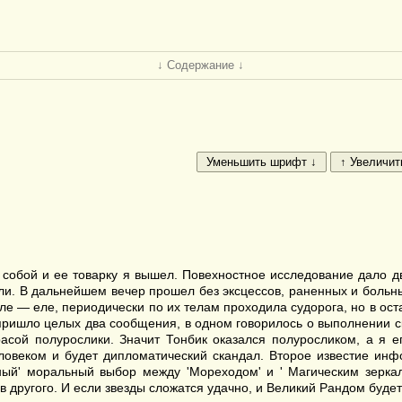
↓ Содержание ↓
с собой и ее товарку я вышел. Повехностное исследование дало д
ли. В дальнейшем вечер прошел без эксцессов, раненных и больных
ле — еле, периодически по их телам проходила судорога, но в ост
пришло целых два сообщения, в одном говорилось о выполнении скр
асой полурослики. Значит Тонбик оказался полуросликом, а я ег
ловеком и будет дипломатический скандал. Второе известие ин
жный' моральный выбор между 'Мореходом' и ' Магическим зерка
 другого. И если звезды сложатся удачно, и Великий Рандом будет 