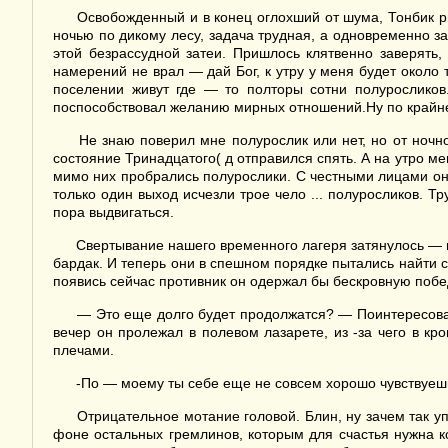
Освобожденный и в конец оглохший от шума, Тонбик рв
ночью по дикому лесу, задача трудная, а одновременно за
этой безрассудной затеи. Пришлось клятвенно заверять,
намерений не врал — дай Бог, к утру у меня будет около 
поселении живут где — то полторы сотни полуросликов
поспособствовал желанию мирных отношений.Ну по крайн
Не знаю поверил мне полурослик или нет, но от ночно
состояние Тринадцатого( д отправился спять. А на утро м
мимо них пробрались полурослики. С честными лицами они
только один выход исчезли трое чело ... полуросликов. Т
пора выдвигаться.
Свертывание нашего временного лагеря затянулось — г
бардак. И теперь они в спешном порядке пытались найти с
появись сейчас противник он одержал бы бескровную побе
— Это еще долго будет продолжатся? — Поинтересовал
вечер он пролежал в полевом лазарете, из -за чего в к
плечами.
-По — моему ты себе еще не совсем хорошо чувствуешь.
Отрицательное мотание головой. Блин, ну зачем так уп
фоне остальных гремлинов, которым для счастья нужна к