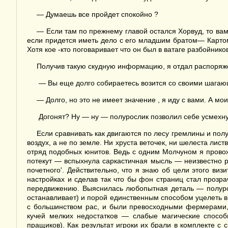
— Думаешь все пройдет спокойно ?
— Если там по прежнему главой остался Хорвуд, то вам
если придется иметь дело с его младшим братом— Картом.
Хотя кое -кто поговаривает что он был в ватаге разбойнико
Получив такую скудную информацию, я отдал распоряже
— Вы еще долго собираетесь возится со своими шагаю
— Долго, но это не имеет значение , я иду с вами. А мо
Догонят? Ну — ну — полурослик позволил себе усмехн
Если сравнивать как двигаются по лесу гремлины и полу
воздух, а не по земле. Ни хруста веточек, ни шелеста лис
отряд подобных юнитов. Ведь с одним Молчуном я провожу
потекут — вспыхнула саркастичная мысль — неизвестно рад
почетного'. Действительно, что я знаю об цели этого в
настройках и сделав так что бы фон страниц стал прозра
передвижению. Выяснилась любопытная деталь — полуросл
останавливает) и порой единственным способом уцелеть в 
с большинством рас, и были превосходными фермерами, 
кучей мелких недостатков — слабые магические способн
пращиков). Как результат игроки их брали в комплекте с