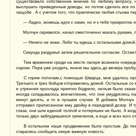
существовало собственное мнение по любому вопросу, 
выслушать приведенные доводы, но потом сделать все по с
чащобе . А с учетом того, что практически любая стычка 
— Ладно, можешь идти с нами, но я к тебе прикреплю е
Молчун скривился, начал ожесточенно махать руками, п
— Ничего не знаю. Либо ты идешь с остальными домой,
Секунда раздумья затем решительное согласие. Остаетс
Тем временем среди на месте лагеря возникло очередно
сороки. Пора уже уходить, иначе мы здесь до вечера проб
С горем пополам,с помощью Шварца, мне удалось прод
Третьего и трех бойцов отправились домой. Остальные со м
и утренняя прохлада приятно бодрило, нельзя было сказ
иногда складывалось впечатление, что они умудрялись п
минут десять, и то в лучшем случае. В добавок Молчун
отправил приписанною ему двойку в передовой дозор. И т
глаза, они шли единой толпой и потеряшек не было. А ког
только двух заблудившихся гремлинов, а еще и всех кого о
В остальном наше продвижение было простым. До тех 
старались сообщить некую важную новость: