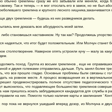
но обычно гремлины сразу же его забывали или меняли, когда 
воему. Так и теперь — я мог отослать его в замок, но не был абс
переболевшего гремлина и крупного лесного хищника,заканчивается
ще двух гремлинов — будешь из них разведчиков делать.
ытаясь мне доказать всю абсурдность моей затеи.
 либо становишься наставником. Ну так как? Продолжишь упорство
я надеяться, что итог будет положительным. Или Молчун станет 
е столпотворение. Наверное опять устроили кучу — малу за каку
удем.
олжить поход. Группа из восьми гремлинов , еще не оправивших
ной и двумя големами отправились дальше. Путь занял более трех 
ать, что все прошло гладко. Основные проблемы были связаны с г
адать на ровном месте. А процесс возвращения их в вертикально
 решил продемонстрировать полное отсутствие педагогического 
ут выяснилось, что подавляющее большинство гремлинов совершенн
да нам пришлось искать заблудившихся кандидатов для службы в раз
тправили на них. Помогло только наличие карты и заклинания ' Конт
пор пока не вернулся ушедший вперед дозор, из Молчуна и двух