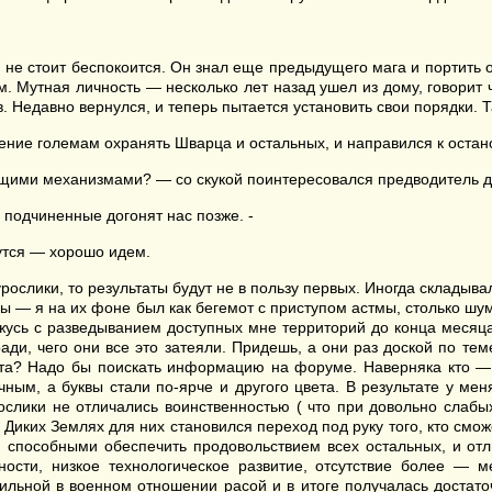
 не стоит беспокоится. Он знал еще предыдущего мага и портить о
 Мутная личность — несколько лет назад ушел из дому, говорит 
в. Недавно вернулся, и теперь пытается установить свои порядки. 
ние големам охранять Шварца и остальных, и направился к оста
щими механизмами? — со скукой поинтересовался предводитель д
и подчиненные догонят нас позже. -
утся — хорошо идем.
рослики, то результаты будут не в пользу первых. Иногда склады
твы — я на их фоне был как бегемот с приступом астмы, столько ш
сь с разведыванием доступных мне территорий до конца месяца. 
и, чего они все это затеяли. Придешь, а они раз доской по теме
изита? Надо бы поискать информацию на форуме. Наверняка кто —
чным, а буквы стали по-ярче и другого цвета. В результате у м
ики не отличались воинственностью ( что при довольно слабых 
Диких Землях для них становился переход под руку того, кто смо
способными обеспечить продовольствием всех остальных, и от
ости, низкое технологическое развитие, отсутствие более — 
 сильной в военном отношении расой и в итоге получалась доста