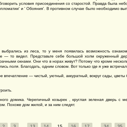
бговорить условия присоединения со старостой. Правда была небо
пломатии' и ' Обояния'. В противном случае было необходимо вып
выбрались из леса, то у меня появилась возможность ознакоми
де — то видел. Представьте себе большой холм окруженный де
ачными окнами. Они что в норах живут? Потому что кроме несколь
лись поля. Благодать, одним словом. Вот только где я уже встреча
 впечатление — чистый, уютный, аккуратный, вокруг сады, цветы 
роить.
го домика. Черепичный козырек , круглая зеленая дверь с ме
ом. Похоже дом жилой, и за ним следят.
2
3
...
13
14
15
16
17
...
34
35