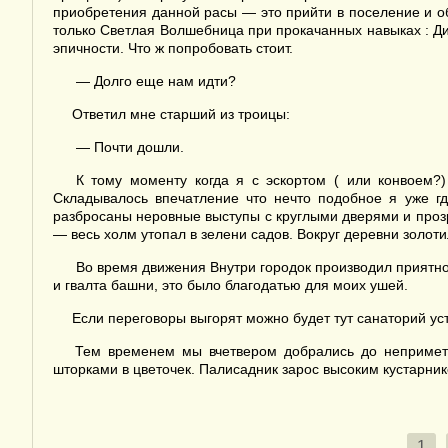
приобретения данной расы — это прийти в поселение и о
только Светлая Волшебница при прокачанных навыках : Ди
эпичности. Что ж попробовать стоит.
— Долго еще нам идти?
Ответил мне старший из троицы:
— Почти дошли.
К тому моменту когда я с эскортом ( или конвоем?) 
Складывалось впечатление что нечто подобное я уже г
разбросаны неровные выступы с круглыми дверями и прозр
— весь холм утопал в зелени садов. Вокруг деревни золоти
Во время движения Внутри городок производил приятное
и гвалта башни, это было благодатью для моих ушей.
Если переговоры выгорят можно будет тут санаторий уст
Тем временем мы вчетвером добрались до неприметно
шторками в цветочек. Палисадник зарос высоким кустарник
1