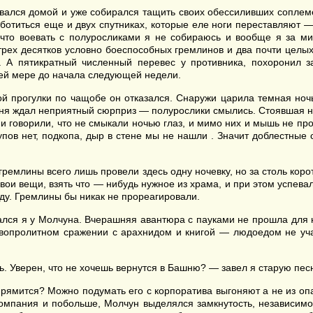
ался домой и уже собирался тащить своих обессиливших соплеме
ботиться еще и двух спутниках, которые еле ноги переставляют —
 что воевать с полуросликами я не собираюсь и вообще я за мир
трех десятков условно боеспособных гремлинов и два почти целых
. А пятикратный численный перевес у противника, похоронил з
ей мере до начала следующей недели.
й прогулки по чащобе он отказался. Снаружи царила темная ночь,
еня ждал неприятный сюрприз — полурослики смылись. Стоявшая на
 говорили, что не смыкали ночью глаз, и мимо них и мышь не про
рупов нет, подкопа, дыр в стене мы не нашли . Значит доблестны
ремлины всего лишь провели здесь одну ночевку, но за столь кор
вои вещи, взять что — нибудь нужное из храма, и при этом успевал
ду. Гремлины бы никак не прореагировали.
ся я у Молчуна. Вчерашняя авантюра с пауками не прошла для не
ровопролитном сражении с арахнидом и книгой — людоедом не уч
 Уверен, что не хочешь вернутся в Башню? — завел я старую пес
рямится? Можно подумать его с корпоратива выгоняют а не из опа
омпания и побольше, Молчун выделялся замкнутость, независимо