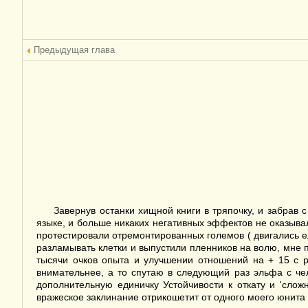
Предыдущая глава
Завернув останки хищной книги в тряпочку, и забрав 
языке, и больше никаких негативных эффектов не оказыва
протестировали отремонтированных големов ( двигались е
разламывать клетки и выпустили пленников на волю, мне 
тысячи очков опыта и улучшении отношений на + 15 с р
внимательнее, а то спутаю в следующий раз эльфа с че
дополнительную единичку Устойчивости к откату и 'сло
вражеское заклинание отрикошетит от одного моего юнита в