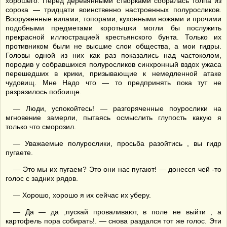
хорошего. Перед деревянными створками собралась толпа из
сорока — тридцати воинственно настроенных полуросликов.
Вооруженные вилами, топорами, кухонными ножами и прочими
подобными предметами коротышки могли бы послужить
прекрасной иллюстрацией крестьянского бунта. Только их
противником были не высшие слои общества, а мои гидры.
Головы одной из них как раз показались над частоколом,
породив у собравшихся полуросликов синхронный вздох ужаса
перешедших в крики, призывающие к немедленной атаке
чудовищ. Мне Надо что — то предпринять пока тут не
разразилось побоище.
— Люди, успокойтесь! — разгоряченные поурослики на
мгновение замерли, пытаясь осмыслить глупость какую я
только что сморозил.
— Уважаемые полурослики, просьба разойтись , вы гидр
пугаете.
— Это мы их пугаем? Это они нас пугают! — донесся чей -то
голос с задних рядов.
— Хорошо, хорошо я их сейчас их уберу.
— Да — да ,пускай проваливают, в поле не выйти , а
картофель пора собирать!. — снова раздался тот же голос. Эти