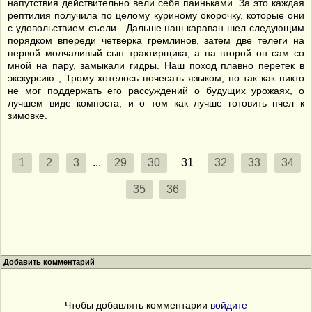
напутствия действительно вели себя паиньками. За это каждая
рептилия получила по целому куриному окорочку, которые они
с удовольствием съели . Дальше наш караван шел следующим
порядком впереди четверка гремлинов, затем две телеги на
первой молчаливый сын трактирщика, а на второй он сам со
мной на пару, замыкали гидры. Наш поход плавно перетек в
экскурсию , Трому хотелось почесать языком, но так как никто
не мог поддержать его рассуждений о будущих урожаях, о
лучшем виде компоста, и о том как лучше готовить пчел к
зимовке.
1
2
3
...
29
30
31
32
33
34
35
36
Добавить комментарий
Чтобы добавлять комментарии
войдите