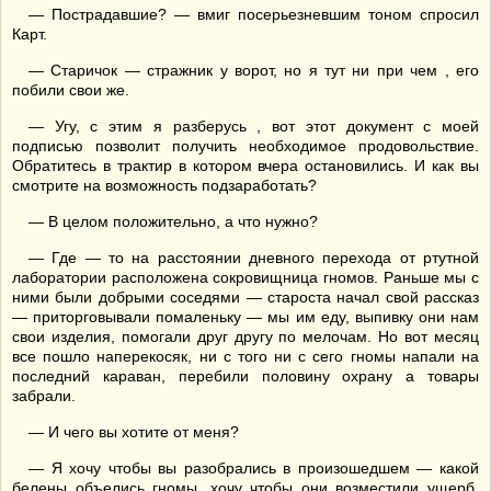
— Пострадавшие? — вмиг посерьезневшим тоном спросил
Карт.
— Старичок — стражник у ворот, но я тут ни при чем , его
побили свои же.
— Угу, с этим я разберусь , вот этот документ с моей
подписью позволит получить необходимое продовольствие.
Обратитесь в трактир в котором вчера остановились. И как вы
смотрите на возможность подзаработать?
— В целом положительно, а что нужно?
— Где — то на расстоянии дневного перехода от ртутной
лаборатории расположена сокровищница гномов. Раньше мы с
ними были добрыми соседями — староста начал свой рассказ
— приторговывали помаленьку — мы им еду, выпивку они нам
свои изделия, помогали друг другу по мелочам. Но вот месяц
все пошло наперекосяк, ни с того ни с сего гномы напали на
последний караван, перебили половину охрану а товары
забрали.
— И чего вы хотите от меня?
— Я хочу чтобы вы разобрались в произошедшем — какой
белены объелись гномы, хочу чтобы они возместили ущерб,