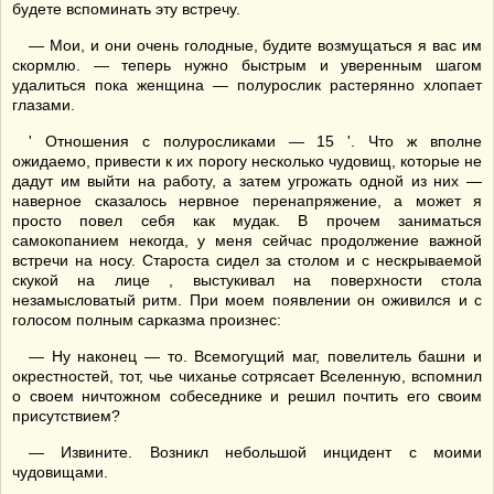
будете вспоминать эту встречу.
— Мои, и они очень голодные, будите возмущаться я вас им
скормлю. — теперь нужно быстрым и уверенным шагом
удалиться пока женщина — полурослик растерянно хлопает
глазами.
' Отношения с полуросликами — 15 '. Что ж вполне
ожидаемо, привести к их порогу несколько чудовищ, которые не
дадут им выйти на работу, а затем угрожать одной из них —
наверное сказалось нервное перенапряжение, а может я
просто повел себя как мудак. В прочем заниматься
самокопанием некогда, у меня сейчас продолжение важной
встречи на носу. Староста сидел за столом и с нескрываемой
скукой на лице , выстукивал на поверхности стола
незамысловатый ритм. При моем появлении он оживился и с
голосом полным сарказма произнес:
— Ну наконец — то. Всемогущий маг, повелитель башни и
окрестностей, тот, чье чиханье сотрясает Вселенную, вспомнил
о своем ничтожном собеседнике и решил почтить его своим
присутствием?
— Извините. Возникл небольшой инцидент с моими
чудовищами.