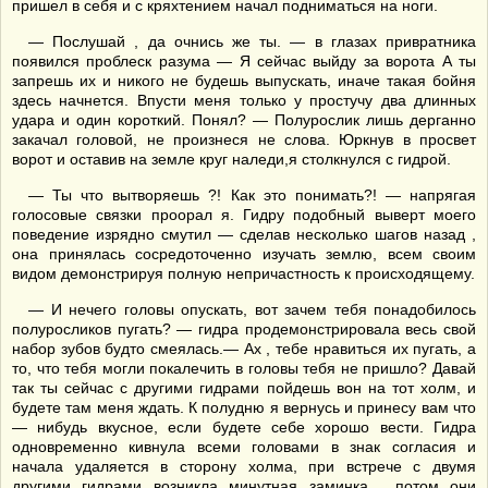
пришел в себя и с кряхтением начал подниматься на ноги.
— Послушай , да очнись же ты. — в глазах привратника
появился проблеск разума — Я сейчас выйду за ворота А ты
запрешь их и никого не будешь выпускать, иначе такая бойня
здесь начнется. Впусти меня только у простучу два длинных
удара и один короткий. Понял? — Полурослик лишь дерганно
закачал головой, не произнеся не слова. Юркнув в просвет
ворот и оставив на земле круг наледи,я столкнулся с гидрой.
— Ты что вытворяешь ?! Как это понимать?! — напрягая
голосовые связки проорал я. Гидру подобный выверт моего
поведение изрядно смутил — сделав несколько шагов назад ,
она принялась сосредоточенно изучать землю, всем своим
видом демонстрируя полную непричастность к происходящему.
— И нечего головы опускать, вот зачем тебя понадобилось
полуросликов пугать? — гидра продемонстрировала весь свой
набор зубов будто смеялась.— Ах , тебе нравиться их пугать, а
то, что тебя могли покалечить в головы тебя не пришло? Давай
так ты сейчас с другими гидрами пойдешь вон на тот холм, и
будете там меня ждать. К полудню я вернусь и принесу вам что
— нибудь вкусное, если будете себе хорошо вести. Гидра
одновременно кивнула всеми головами в знак согласия и
начала удаляется в сторону холма, при встрече с двумя
другими гидрами возникла минутная заминка , потом они