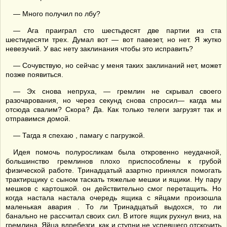
— Много получил по лбу?
— Ага праиграл сто шестьдесят две партии из ста
шестидесяти трех. Думал вот — вот павезет, но нет. Я жутко
невезучий. У вас нету заклинания чтобы это исправить?
— Сочувствую, но сейчас у меня таких заклинаний нет, может
позже появиться.
— Эх снова непруха, — гремлин не скрывал своего
разочарования, но через секунд снова спросил— кагда мы
отсюда свалим? Скора? Да. Как только телеги загрузят так и
отправимся домой.
— Тагда я спехаю , памагу с пагрузкой.
Идея помочь полуросликам была откровенно неудачной,
большинство гремлинов плохо приспособлены к грубой
физической работе. Тринадцатый азартно принялся помогать
трактирщику с сыном таскать тяжелые мешки и ящики. Ну пару
мешков с картошкой. он действительно смог перетащить. Но
когда настала настала очередь ящика с яйцами произошла
маленькая авария . То ли Тринадцатый выдохся, то ли
банально не рассчитал своих сил. В итоге ящик рухнул вниз, на
гремлина. Яйца вдребезги, как и ступни не успевшего отскочить