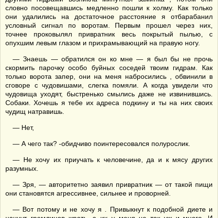
словно посовещавшись медленно пошли к холму. Как только
они удалились на достаточное расстояние я отбарабанил
условный сигнал по воротам. Первым прошел через них,
точнее проковылял привратник весь покрытый пылью, с
опухшим левым глазом и прихрамывающий на правую ногу.
— Знаешь — обратился он ко мне — я был бы не прочь
скормить парочку особо буйных соседей твоим гидрам. Как
только ворота запер, они на меня набросились , обвинили в
сговоре с чудовишами, слегка помяли. А когда увидели что
чудовища уходят, быстренько смылись даже не извинившись.
Собаки. Хочешь я тебе их адреса подкину и ты на них своих
чудищ натравишь.
— Нет,
— А чего так? -обидчиво поинтересовался полурослик.
— Не хочу их приучать к человечине, да и к мясу других
разумных.
— Зря, — авторитетно заявил привратник — от такой пищи
они становятся агрессивнее, сильнее и проворней.
— Вот потому и не хочу я . Привыкнут к подобной диете и