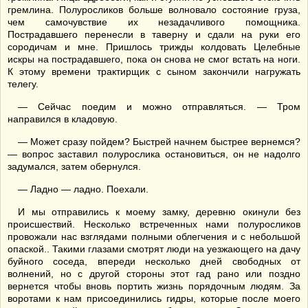
гремлина. Полуросликов больше волновало состояние груза,
чем самочувствие их незадачливого помощника.
Пострадавшего перенесли в таверну и сдали на руки его
сородичам и мне. Пришлось трижды колдовать Целебные
искры на пострадавшего, пока он снова не смог встать на ноги.
К этому времени трактирщик с сыном закончили нагружать
телегу.
— Сейчас поедим и можно отправляться. — Тром
направился в кладовую.
— Может сразу пойдем? Быстрей начнем быстрее вернемся?
— вопрос заставил полурослика остановиться, он не надолго
задумался, затем обернулся.
— Ладно — ладно. Поехали.
И мы отправились к моему замку, деревню окинули без
происшествий. Несколько встреченных нами полуросликов
провожали нас взглядами полными облегчения и с небольшой
опаской.. Такими глазами смотрят люди на уезжающего на дачу
буйного соседа, впереди несколько дней свободных от
волнений, но с другой стороны этот гад рано или поздно
вернется чтобы вновь портить жизнь порядочным людям. За
воротами к нам присоединились гидры, которые после моего