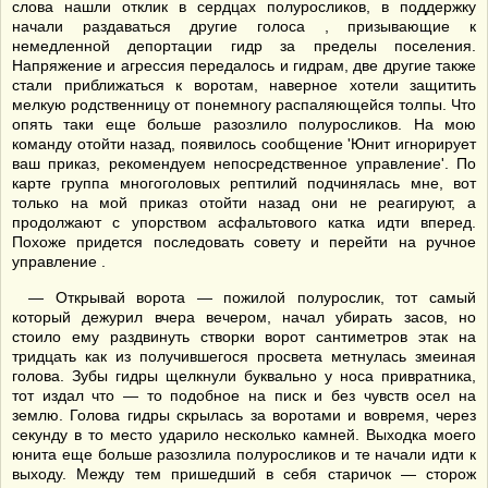
слова нашли отклик в сердцах полуросликов, в поддержку
начали раздаваться другие голоса , призывающие к
немедленной депортации гидр за пределы поселения.
Напряжение и агрессия передалось и гидрам, две другие также
стали приближаться к воротам, наверное хотели защитить
мелкую родственницу от понемногу распаляющейся толпы. Что
опять таки еще больше разозлило полуросликов. На мою
команду отойти назад, появилось сообщение 'Юнит игнорирует
ваш приказ, рекомендуем непосредственное управление'. По
карте группа многоголовых рептилий подчинялась мне, вот
только на мой приказ отойти назад они не реагируют, а
продолжают с упорством асфальтового катка идти вперед.
Похоже придется последовать совету и перейти на ручное
управление .
— Открывай ворота — пожилой полурослик, тот самый
который дежурил вчера вечером, начал убирать засов, но
стоило ему раздвинуть створки ворот сантиметров этак на
тридцать как из получившегося просвета метнулась змеиная
голова. Зубы гидры щелкнули буквально у носа привратника,
тот издал что — то подобное на писк и без чувств осел на
землю. Голова гидры скрылась за воротами и вовремя, через
секунду в то место ударило несколько камней. Выходка моего
юнита еще больше разозлила полуросликов и те начали идти к
выходу. Между тем пришедший в себя старичок — сторож