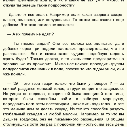
начнут гремлинов жрать, а их у меня не так уж и много. И
откуда ты знаешь такие подробности?
-Да это ж все знают. Например если какая зверюга сожрет
эльфа, человека, или полурослика. То потом она захочет еще
добавки. Это тока гномов не касается.
— А их почему не едят ?
— Ты гномов видал? Они все волосатые. жилистые да в
добавок через три недели настолько проспиртованы, что не
разлагаются. Вот и скажи какое чудище подобную гадость
жрать будет? Только дракон, и то лишь если предварительно
хорошенько их прожарит . Мимо нас начали проходить группы
полуросликов спешащих в поле, похоже то что гидры ушли, они
уже поняли.
— Эй , это твои твари только что были у поворот ? — за
спиной раздался женский голос, в груди неприятно защемило.
Интуиция не подвела, говорившей была женщиной того типа,
которые были способны войти в забитую маршрутку,
передавить ноги всем пассажирам , нахамить водителю , и все
это меньше чем за десять секунд. Из тех кто способен раздуть
глобальный скандал из любой мелочи. Например за то что вы
дышите воздухом, без ее письменного разрешения. В общем
столкнувшись хотя бы раз с подобной личностью, вы весь день