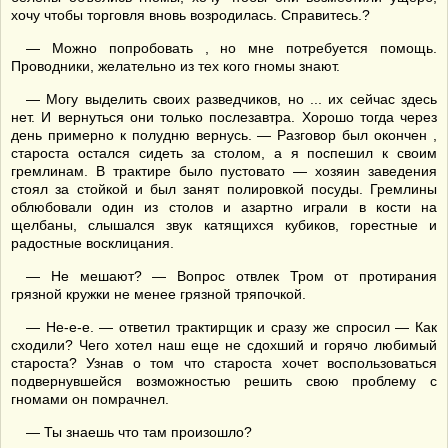
хочу чтобы торговля вновь возродилась. Справитесь.?
— Можно попробовать , но мне потребуется помощь.
Проводники, желательно из тех кого гномы знают.
— Могу выделить своих разведчиков, но ... их сейчас здесь
нет. И вернуться они только послезавтра. Хорошо тогда через
день примерно к полудню вернусь. — Разговор был окончен ,
староста остался сидеть за столом, а я поспешил к своим
гремлинам. В трактире было пустовато — хозяин заведения
стоял за стойкой и был занят полировкой посуды. Гремлины
облюбовали один из столов и азартно играли в кости на
щелбаны, слышался звук катящихся кубиков, горестные и
радостные восклицания.
— Не мешают? — Вопрос отвлек Тром от протирания
грязной кружки не менее грязной тряпочкой.
— Не-е-е. — ответил трактирщик и сразу же спросил — Как
сходили? Чего хотел наш еще не сдохший и горячо любимый
староста? Узнав о том что староста хочет воспользоваться
подвернувшейся возможностью решить свою проблему с
гномами он помрачнел.
— Ты знаешь что там произошло?