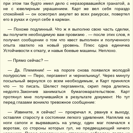
при этом так будто имел дело с неразорвавшейся гранатой, а
не с ювелирным украшением. Карт же вел себя гораздо
спокойней — он осмотрел амулет во всех ракурсах, повертел
его в руках и сунул себе в карман.
— Похоже подлинный. Что ж я выполню свою часть сделки,
вы получите необходимую вам провизию . — после этих слов, я
получил сообщении о том что квест выполнен и полученного
опыта хватило на новый уровень. Плюс одна единичка
Устойчивости к откату, и навык боевые машины. Неплохо.
— Прямо сейчас? —
— Да. Племяник! — на пороге снова появился молодой
полурослик — Перо, пергамент и чернильницу!. Через минуту
посыльный вернулся со всем необходимым, и Карт принялся
что — то писать. Шелест пергамента, скрип пера длились
недолго.Закончив заниматься бумагомарательством. Карт
протянул мне получившийся в результате документ. Но тут
перед глазами воникло тревожное сообщение:
— Извините, я сейчас! — прокричал я, рванув к выходу,
оставляя старосту в состоянии легкого удивления. Напялив на
ноги сапоги и вырвавшись на улицу, один маг помчался к
воротам, со стороны которых гул, не предвещающий ничего