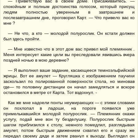
— Приветствую вас в своем доме. Присаживайтесь. —
спокойным и полным достоинства голосом, который присущ
людям полностью уверенным в завтрашнем и
послезавтрашнем дне, проговорил Карт. — Что привело вас ко
мне ?
— Не что, а кто — молодой полурослик. Он кстати должен
был здесь пройти.
— Мне известно что в этот дом вас привел мой племянник .
Меня интересует какие цели вы преследовали явившись вчера
поздней ночью в мою деревню?
— Я выполнил ваше задание, касающееся темноэльфийской
жрицы. Вот ее амулет — Кругляшка с изображением паучихи
заскользил по полированной поверхности стола, но миновав
где— то половину дистанции он начал замедляться и вскоре
остановился в метре от Карта. Тот вздохнул. -
Как же мне надоели понты неумирающих — с этими словами
он похлопал в ладоши, на пороге появился уже
примелькавшийся молодой полурослик. — Племянник окажи
услугу, подай мне вон ту безделушку. Полурослик быстрым
шагом приблизился к столу, немного помедлил, разглядывая
амулет, потом быстрым движением схватил его и сразу же
передал своему дяде и затем рванул к выходу. Выглядел он