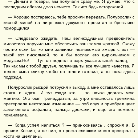
— Деньги и товары, мы получали сразу же. Я думаю. Что с
последним обозом дело нечисто. Так что будь осторожней.
— Хорошо постараюсь, тебе просили передать. Полурослик с
кислой миной на лице взял документ, прочитал и брезгливо
поморщился
— Следовало ожидать, Наш великодушный предводитель
милостиво поручил мне обеспечить ваш замок жратвой. Скажу
честно если бы ко мне заявился незнакомый хмырь с вот —
такой вот писюлькой. то я бы послал его цирюльником к
медузам.Но! — Тут он поднял в верх указательный палец, —
Так как мы с тобой друзья, получишь ты все лучшего качества. Я
только сына кликну чтобы он телеги готовил, а ты пока здесь
подожди.
Полурослик рысцой потрусил к выход, а мне оставалось лишь
стоять и ждать. И тут сзади кто — то начал дергать мою
мантию. Это был Тринадцатый, за утро внешность гремлина
претерпела некоторые изменение — лоб опух и приобрел цвет
замоченного асфальта, пальцы дрожали, и еще его немного
покачивала.
— Когда успел напиться ? — принюхиваясь , спросил я. В
прочем Хозяин, я не пил, а проста слишком многа проиграл в
кости на щелпаны.