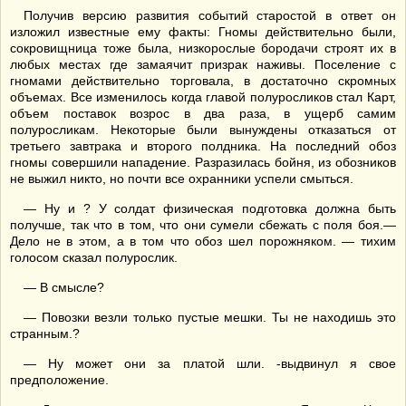
Получив версию развития событий старостой в ответ он
изложил известные ему факты: Гномы действительно были,
сокровищница тоже была, низкорослые бородачи строят их в
любых местах где замаячит призрак наживы. Поселение с
гномами действительно торговала, в достаточно скромных
объемах. Все изменилось когда главой полуросликов стал Карт,
объем поставок возрос в два раза, в ущерб самим
полуросликам. Некоторые были вынуждены отказаться от
третьего завтрака и второго полдника. На последний обоз
гномы совершили нападение. Разразилась бойня, из обозников
не выжил никто, но почти все охранники успели смыться.
— Ну и ? У солдат физическая подготовка должна быть
получше, так что в том, что они сумели сбежать с поля боя.—
Дело не в этом, а в том что обоз шел порожняком. — тихим
голосом сказал полурослик.
— В смысле?
— Повозки везли только пустые мешки. Ты не находишь это
странным.?
— Ну может они за платой шли. -выдвинул я свое
предположение.