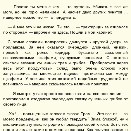
— Похоже ты меня с кем — то путаешь. Убивать я все же
могу, но не горю желанием. А насчет двух других пунктов ...
наверное можно что — то придумать.
— А мне это и не нужно. Ты это ... — трактирщик за озирался
по сторонам — впрочем не здесь. Пошли в мой кабинет.
С этими словами полурослик двинулся к круглой двери за
прилавком. За ней оказался очередной длинный, низкий,
прямой как рельс коридор, буквально заваленный
всевозможными шкафами, сундуками, ящиками. С потолка
свисали вязанки сушенных трав и грибов . Пробираться через
весь этот продуктовый склад было очень сложно ноги
запутывались во множестве ящиков, протискиваться между
щкафами. У хозяина этих катакомб подобных трудностей не
возникало — наверное сказывалось наличие практики.
— Я смотрю у вас просто запасов хватитна все поселение. —
проговорил я отодвигая очередную связку сушенных грибов от
своего лица.
-Ха ! — польщенным голосом сказал Тром — Это все из — за
моего прадедушки, как он любил твердить ' Зима близко!', ну и
вколачивал эту мыслю родне с помощью своей клюки. Вот с тех
пор я и делаю такие огроменные запасы. Как дедулю вспомню