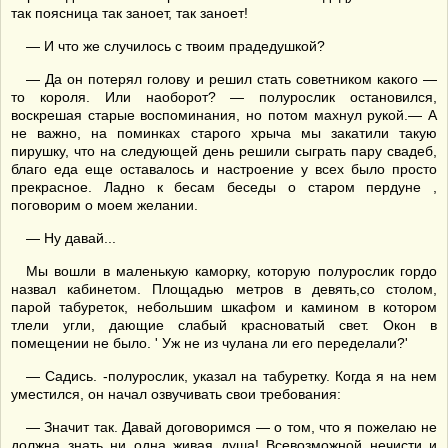
так поясница так заноет, так заноет!
— И что же случилось с твоим прадедушкой?
— Да он потерял голову и решил стать советником какого —
то короля. Или наоборот? — полурослик остановился,
воскрешая старые воспоминания, но потом махнул рукой.— А
не важно, на поминках старого хрыча мы закатили такую
пирушку, что на следующей день решили сыграть пару свадеб,
благо еда еще оставалось и настроение у всех было просто
прекрасное. Ладно к бесам беседы о старом пердуне ,
поговорим о моем желании.
— Ну давай...
Мы вошли в маленькую каморку, которую полурослик гордо
назвал кабинетом. Площадью метров в девять,со столом,
парой табуреток, небольшим шкафом и камином в котором
тлели угли, дающие слабый красноватый свет. Окон в
помещении не было. ' Уж не из чулана ли его переделали?'
— Садись. -полурослик, указал на табуретку. Когда я на нем
уместился, он начал озвучивать свои требования:
— Значит так. Давай договоримся — о том, что я пожелаю не
должна знать ни одна живая душа! Всевозможной нечисти и