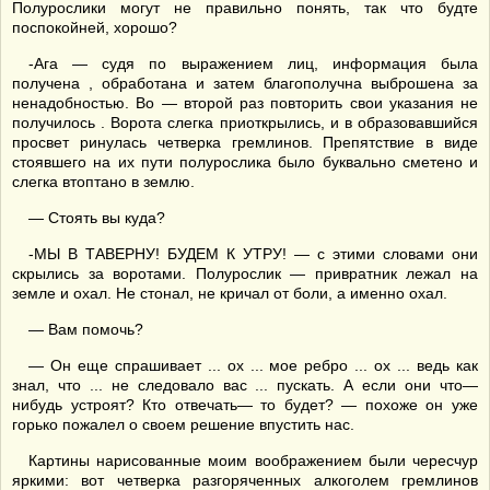
Полурослики могут не правильно понять, так что будте
поспокойней, хорошо?
-Ага — судя по выражением лиц, информация была
получена , обработана и затем благополучна выброшена за
ненадобностью. Во — второй раз повторить свои указания не
получилось . Ворота слегка приоткрылись, и в образовавшийся
просвет ринулась четверка гремлинов. Препятствие в виде
стоявшего на их пути полурослика было буквально сметено и
слегка втоптано в землю.
— Стоять вы куда?
-МЫ В ТАВЕРНУ! БУДЕМ К УТРУ! — с этими словами они
скрылись за воротами. Полурослик — привратник лежал на
земле и охал. Не стонал, не кричал от боли, а именно охал.
— Вам помочь?
— Он еще спрашивает ... ох ... мое ребро ... ох ... ведь как
знал, что ... не следовало вас ... пускать. А если они что—
нибудь устроят? Кто отвечать— то будет? — похоже он уже
горько пожалел о своем решение впустить нас.
Картины нарисованные моим воображением были чересчур
яркими: вот четверка разгоряченных алкоголем гремлинов