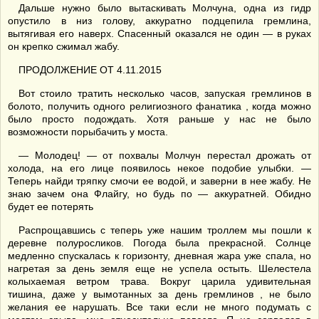
Дальше нужно было вытаскивать Молчуна, одна из гидр
опустило в низ голову, аккуратно подцепила гремлина,
вытягивая его наверх. Спасенный оказался не один — в руках
он крепко сжимал жабу.
ПРОДОЛЖЕНИЕ ОТ 4.11.2015
Вот стоило тратить несколько часов, запуская гремлинов в
болото, получить одного религиозного фанатика , когда можно
было просто подождать. Хотя раньше у нас не было
возможности порыбачить у моста.
— Молодец! — от похвалы Молчун перестал дрожать от
холода, на его лице появилось некое подобие улыбки. —
Теперь найди тряпку смочи ее водой, и заверни в нее жабу. Не
знаю зачем она Флайгу, но будь по — аккуратней. Обидно
будет ее потерять
Распрощавшись с теперь уже нашим троллем мы пошли к
деревне полуросликов. Погода была прекрасной. Солнце
медленно спускалась к горизонту, дневная жара уже спала, но
нагретая за день земля еще не успела остыть. Шелестела
колыхаемая ветром трава. Вокруг царила удивительная
тишина, даже у вымотанных за день гремлинов , не было
желания ее нарушать. Все таки если не много подумать с