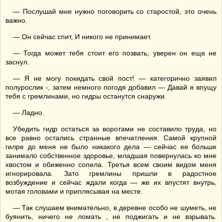
— Послушай мне нужно поговорить со старостой, это очень
важно.
— Он сейчас спит, И никого не принимает.
— Тогда может тебя стоит его позвать, уверен он еще не
заснул.
— Я не могу покидать свой пост! — категорично заявил
полурослик -, затем немного погодя добавил — Давай я впущу
тебя с гремлинами, но гидры останутся снаружи.
— Ладно.
Убедить гидр остаться за воротами не составило труда, но
все равно остались странные впечатления. Самой крупной
гилре до меня не было никакого дела — сейчас ее больше
занимало собственное здоровье, младшая повернулась ко мне
хвостом и обиженно сопела. Третья всем своим видом меня
игнорировала. Зато гремлины пришли в радостное
возбуждение и сейчас ждали когда — же их впустят внутрь,
мотая головами и приплясывая на месте.
— Так слушаем внимательно, в деревне особо не шуметь, не
буянить, ничего не ломать , не поджигать и не взрывать.