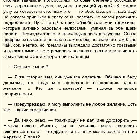
столика занимали полурослики, которые степенно обсуждали
свои деревенские дела, виды на грядущий урожай. В темном
углу за четвертым столиком кто — то обосновался. Глаза еще
не совсем привыкли к свету огня, поэтому не могли различить
подробности. Ну а пятый столик облюбовали мои гремлины,
которые активно работали челюстями, уминая за обе щеки
пироги. Периодически они прикладывались к кружкам. Слава
цифрам из емкостей не пахло алкоголем, не знаю что там было
чай, сок, нектар, но гремлины выглядели достаточно трезвыми
и адекватными и не стремились распевать песни или начинать
захват мира с этой конкретной гостиницы.
— Сколько с меня?
— Я же говорил вам, они уже все оплатили. Обычно я беру
деньгами, но когда мне предлагают выполнение одного
желания ... Кто же откажется? — похоже начались
неприятности.
— Предупреждаю, я могу выполнить не любое желание. Есть
кое — какие ограничения.
— Да знаю, знаю. — трактирщик не дал мне договорить .—
Нельзя никого убивать, ты не можешь никого заставить
влюбиться в кого — то другого и ты не можешь воскрешать из
мертвых. Я прав?