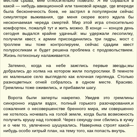
местом срыва, мне относительно повезло. Я не сорвался в
какой — нибудь авиационной или танковой аркаде, где впереди
была бесконечность боев, не застрял в популярном сейчас
симуляторе выживания, где меня скорее всего ждала бы
нескончаемая череда смертей. Мир этой игра относительно
комфортен, пожалуй тут и жить можно. В конце — концов день
сегодня выдался крайне удачный: мы удержали лесопилку,
получили квест, к армии присоединились три гидры, мост с
троллем мы тоже контролируем, сейчас сдадим квест
полуросликам и будет решена проблема с продовольствием.
Жизнь потихоньку налаживается.
Затемно, когда на небе зажглись первые звезды,мы
добрались до холма на котором жили полурослики. В темноте
их маленькое село выглядело как елочная гирлянда. Столько
разноцветных огней собралось в одном месте. Красиво.
Гремлины тоже оживились, и прибавили шагу.
Ворота были заперты накрепко. Увидев это гремлины
синхронно издали вздох, полный горького разочарования,и
сожаления о несовершенстве бренного мира, им совершенно
не хотелось ночевать на голой земле, когда была возможность
получить крушу над головой. Через секунду они сбились в кучку
и о чем то, увлеченно шушукались. Наверняка строят какой—
нибудь особо хитрый план, на тему того, как попасть внутрь.