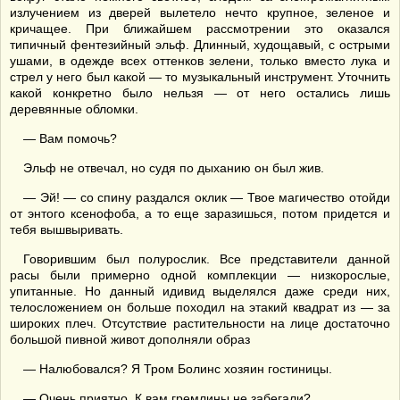
излучением из дверей вылетело нечто крупное, зеленое и
кричащее. При ближайшем рассмотрении это оказался
типичный фентезийный эльф. Длинный, худощавый, с острыми
ушами, в одежде всех оттенков зелени, только вместо лука и
стрел у него был какой — то музыкальный инструмент. Уточнить
какой конкретно было нельзя — от него остались лишь
деревянные обломки.
— Вам помочь?
Эльф не отвечал, но судя по дыханию он был жив.
— Эй! — со спину раздался оклик — Твое магичество отойди
от энтого ксенофоба, а то еще заразишься, потом придется и
тебя вышвыривать.
Говорившим был полурослик. Все представители данной
расы были примерно одной комплекции — низкорослые,
упитанные. Но данный идивид выделялся даже среди них,
телосложением он больше походил на этакий квадрат из — за
широких плеч. Отсутствие растительности на лице достаточно
большой пивной живот дополняли образ
— Налюбовался? Я Тром Болинс хозяин гостиницы.
— Очень приятно. К вам гремлины не забегали?