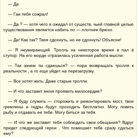
— Да.
— Гаи тебя сожрал!
— Да ? — хотя чего я ожидал от существ, чьей главной целью
существования является набить по — плотнее брюхо.
— Да! Как так? Твоя сдохнуть, но не сдохнуть! Объясни!
— Я неумирающий. Тролль на некоторое время в пал в
ступор. На его морде отразилась усиленная работа мысли.
— Так зачем ты сдаешься? — пора возвращать тролля к
реальности , а то еще уйдет на перезагрузку.
— Все хотят жить. Даже старые тролли.
— И что заставит меня проявить милосердие?
— Я буду служить — сторожить и ремонтировать мост, твои
гремлины и гидры будут проходить бесплатно. Могу ловить
рыбу и отдавать ее тебе. Могу биться за тебя.
— И что же заставит тебя соблюдать свои обещания? Вдруг
придет следующий герои . Что помешает тебе сразу сдаться
ему?