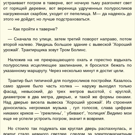
устраивает погром в таверне, вот ночную тьму разгоняет свет
от горящей деревни, вот вереница удрученных полуросликов
нагруженная скарбом, уходит от пепелища. М— да надеюсь до
этого не дойдет, но лучше подстраховаться.
— Как пройти к таверне?
— Сначала по улице, затем третий поворот направо, потом
второй налево. Увидишь большое здание с вывеской 'Хороший
урожай'. Трактирщика зовут Тром Болинс.
Наложив на не прекращающего охать и горестно вздыхать
полурослика исцеляющее заклинание, я бросился бежать по
указанному маршруту. Через несколько минут я достиг цели.
Трактир был типичной для полуросликов постройки. Казалось
само здание было часть холма — наружу выходил только
фасад, невысокий, до трех метров высотой, с круглой,
диаметром в два метра, дверью, и такой же формы окнами.
Над дверью висела вывеска 'Хороший урожай'. Из строения
доносилась негромкая музыка , гул голосов, слава цифрам
никаких криков — 'гремлины', ' убивают', 'полиция'.Видимо мои
еще не успели устроить погром, значит я вовремя.
Но стоило так подумать как круглая дверь распахнулась, и
вокруг стало немного светлее, следом за электромагнитным