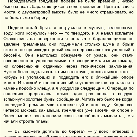
Порадоваться грядущей победе не было времени , нужно
было спасать барахтающихся в воде гремлинов. Прыгать вниз с
моста, с двухметровой высоты было не много страшновато, но
не бежать же к берегу.
Подняв столб брызг я погрузился в мутную, зеленоватую
воду, ноги коснулись чего — то твердого, и я начал всплытие
Оказавшись на поверхности я поплыл к барахтающимся не
вдалеке гремлинам, они поднимали столько шума и брызг
сколько не произведет целый класс первоклашек запущенный в
бассейн. Они настолько обезумели от ужаса, они стали
совершенно не управляемыми, не воспринимали моих команд,
ни словесных,ни отданных через технические заклинания.
Нужно было подплывать к ним вплотную , подхватывать кого —
нибудь из утопающих и подводить его к ближайшей опоре
моста. И каждый из несостоявшийся утопленников вцеплялся в
камень подобно клещу, а я уходил за следующим. Операция по
спасению прервалась только один раз когда в воздухе
вспыхнули золотые буквы сообщения. Читать его было не когда,
последний гремлин уже готовился уйти под воду. Когда все
четверо мокрых, как мыши, гремлинов уже висели на опоре и
более менее восстановили свою способность мыслить , мы
начали строить планы:
— Вы сможете доплыть до берега? — у всех четверых в
глазах появился такой ужас, что стало понятно, отсюда они не