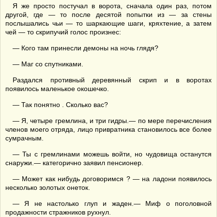
Я же просто постучал в ворота, сначала один раз, потом
другой, где — то после десятой попытки из — за стены
послышались чьи — то шаркающие шаги, кряхтение, а затем
чей — то скрипучий голос произнес:
— Кого там принесли демоны на ночь глядя?
— Маг со спутниками.
Раздался противный деревянный скрип и в воротах
появилось маленькое окошечко.
— Так понятно . Сколько вас?
— Я, четыре гремлина, и три гидры.— по мере перечисления
членов моего отряда, лицо привратника становилось все более
сумрачным.
— Ты с гремлинами можешь войти, но чудовища останутся
снаружи.— категорично заявил пенсионер.
— Может как нибудь договоримся ? — на ладони появилось
несколько золотых онеток.
— Я не настолько глуп и жаден.— Миф о поголовной
продажности стражников рухнул.