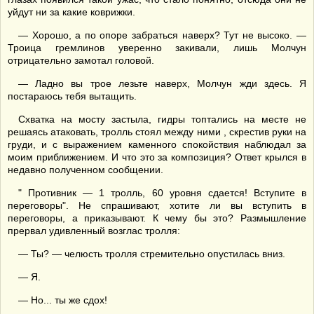
уйдут ни за какие коврижки.
— Хорошо, а по опоре забраться наверх? Тут не высоко. —
Троица гремлинов уверенно закивали, лишь Молчун
отрицательно замотал головой.
— Ладно вы трое лезьте наверх, Молчун жди здесь. Я
постараюсь тебя вытащить.
Схватка на мосту застыла, гидры топтались на месте не
решаясь атаковать, тролль стоял между ними , скрестив руки на
груди, и с выражением каменного спокойствия наблюдал за
моим приближением. И что это за композиция? Ответ крылся в
недавно полученном сообщении.
" Противник — 1 тролль, 60 уровня сдается! Вступите в
переговоры". Не спрашивают, хотите ли вы вступить в
переговоры, а приказывают. К чему бы это? Размышление
прервал удивленный возглас тролля:
— Ты? — челюсть тролля стремительно опустилась вниз.
— Я.
— Но... ты же сдох!