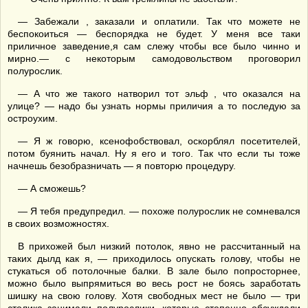
— Забежали , заказали и оплатили. Так что можете не
беспокоиться — беспорядка не будет. У меня все таки
приличное заведение,я сам слежу чтобы все было чинно и
мирно.— с некоторым самодовольством проговорил
полурослик.
— А что же такого натворил тот эльф , что оказался на
улице? — надо бы узнать нормы приличия а то последую за
остроухим.
— Я ж говорю, ксенофобствовал, оскорблял посетителей,
потом буянить начал. Ну я его и того. Так что если ты тоже
начнешь безобразничать — я повторю процедуру.
— А сможешь?
— Я тебя предупредил. — похоже полурослик не сомневался
в своих возможностях.
В прихожей был низкий потолок, явно не рассчитанный на
таких дылд как я, — приходилось опускать голову, чтобы не
стукаться об потолочные балки. В зале было попросторнее,
можно было выпрямиться во весь рост не боясь заработать
шишку на свою голову. Хотя свободных мест не было — три