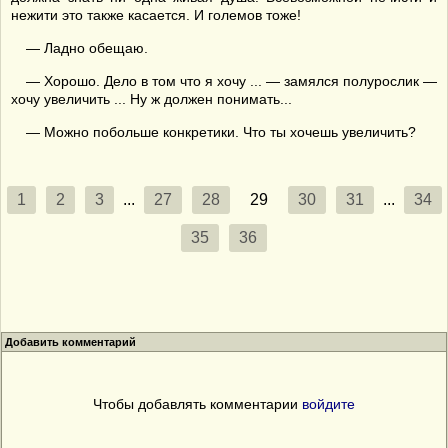
нежити это также касается. И големов тоже!
— Ладно обещаю.
— Хорошо. Дело в том что я хочу ... — замялся полурослик —
хочу увеличить ... Ну ж должен понимать...
— Можно побольше конкретики. Что ты хочешь увеличить?
1
2
3
...
27
28
29
30
31
...
34
35
36
Добавить комментарий
Чтобы добавлять комментарии
войдите