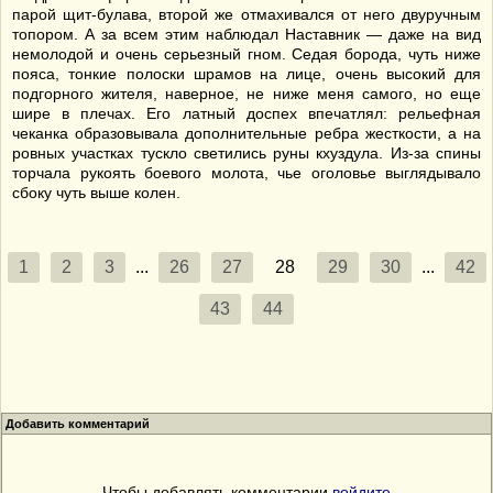
парой щит-булава, второй же отмахивался от него двуручным
топором. А за всем этим наблюдал Наставник — даже на вид
немолодой и очень серьезный гном. Седая борода, чуть ниже
пояса, тонкие полоски шрамов на лице, очень высокий для
подгорного жителя, наверное, не ниже меня самого, но еще
шире в плечах. Его латный доспех впечатлял: рельефная
чеканка образовывала дополнительные ребра жесткости, а на
ровных участках тускло светились руны кхуздула. Из-за спины
торчала рукоять боевого молота, чье оголовье выглядывало
сбоку чуть выше колен.
1
2
3
...
26
27
28
29
30
...
42
43
44
Добавить комментарий
Чтобы добавлять комментарии
войдите