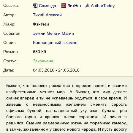
Ссылка:
Самиздат
ЛитНет
AuthorToday
Автор:
Тихий Алексей
Жанр:
Фэнтези
События:
Земли Меча и Магии
Серия:
Воплощенный в камне
Размер:
680 Кб
Статус:
Закончена
Даты:
04.03.2016 - 24.05.2018
Бывает, что человек рождается опережая время и своими
изобретениями меняет мир....А бывает, что мир делает
скачек вперед и ты не успеваешь родиться, в свое время. И
живешь с невыносимым желанием сменить серость
офисных будней, на сладостный уху звон булата, рёв
боевого горна и крепкое плечо соратника. И лично я
решился. Сменив размеренную жизнь на тюремную камеру,
в замке, захваченном у своего нового народа. И пусть дорогу