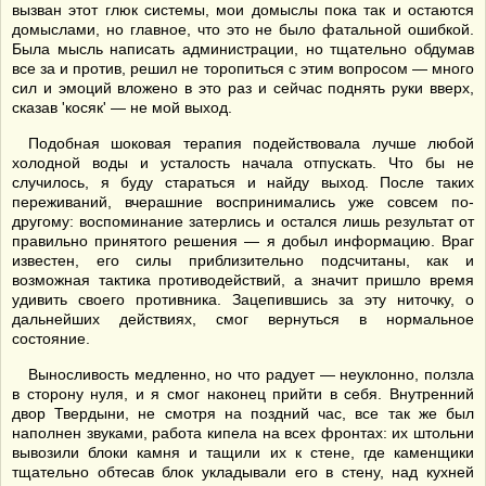
вызван этот глюк системы, мои домыслы пока так и остаются
домыслами, но главное, что это не было фатальной ошибкой.
Была мысль написать администрации, но тщательно обдумав
все за и против, решил не торопиться с этим вопросом — много
сил и эмоций вложено в это раз и сейчас поднять руки вверх,
сказав 'косяк' — не мой выход.
Подобная шоковая терапия подействовала лучше любой
холодной воды и усталость начала отпускать. Что бы не
случилось, я буду стараться и найду выход. После таких
переживаний, вчерашние воспринимались уже совсем по-
другому: воспоминание затерлись и остался лишь результат от
правильно принятого решения — я добыл информацию. Враг
известен, его силы приблизительно подсчитаны, как и
возможная тактика противодействий, а значит пришло время
удивить своего противника. Зацепившись за эту ниточку, о
дальнейших действиях, смог вернуться в нормальное
состояние.
Выносливость медленно, но что радует — неуклонно, ползла
в сторону нуля, и я смог наконец прийти в себя. Внутренний
двор Твердыни, не смотря на поздний час, все так же был
наполнен звуками, работа кипела на всех фронтах: их штольни
вывозили блоки камня и тащили их к стене, где каменщики
тщательно обтесав блок укладывали его в стену, над кухней