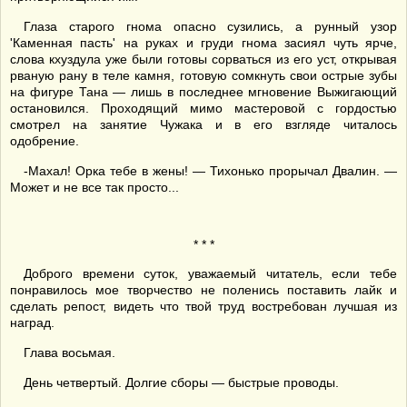
Глаза старого гнома опасно сузились, а рунный узор
'Каменная пасть' на руках и груди гнома засиял чуть ярче,
слова кхуздула уже были готовы сорваться из его уст, открывая
рваную рану в теле камня, готовую сомкнуть свои острые зубы
на фигуре Тана — лишь в последнее мгновение Выжигающий
остановился. Проходящий мимо мастеровой с гордостью
смотрел на занятие Чужака и в его взгляде читалось
одобрение.
-Махал! Орка тебе в жены! — Тихонько прорычал Двалин. —
Может и не все так просто...
* * *
Доброго времени суток, уважаемый читатель, если тебе
понравилось мое творчество не поленись поставить лайк и
сделать репост, видеть что твой труд востребован лучшая из
наград.
Глава восьмая.
День четвертый. Долгие сборы — быстрые проводы.