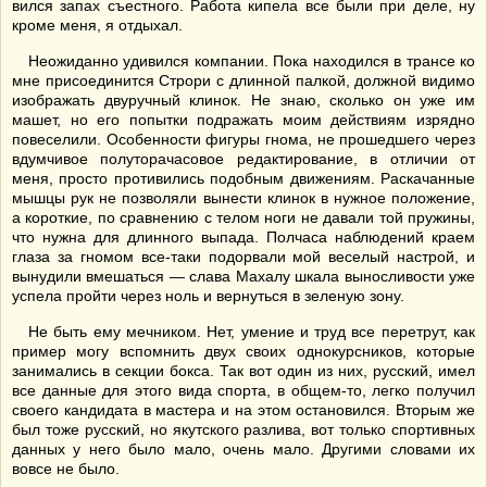
вился запах съестного. Работа кипела все были при деле, ну
кроме меня, я отдыхал.
Неожиданно удивился компании. Пока находился в трансе ко
мне присоединится Строри с длинной палкой, должной видимо
изображать двуручный клинок. Не знаю, сколько он уже им
машет, но его попытки подражать моим действиям изрядно
повеселили. Особенности фигуры гнома, не прошедшего через
вдумчивое полуторачасовое редактирование, в отличии от
меня, просто противились подобным движениям. Раскачанные
мышцы рук не позволяли вынести клинок в нужное положение,
а короткие, по сравнению с телом ноги не давали той пружины,
что нужна для длинного выпада. Полчаса наблюдений краем
глаза за гномом все-таки подорвали мой веселый настрой, и
вынудили вмешаться — слава Махалу шкала выносливости уже
успела пройти через ноль и вернуться в зеленую зону.
Не быть ему мечником. Нет, умение и труд все перетрут, как
пример могу вспомнить двух своих однокурсников, которые
занимались в секции бокса. Так вот один из них, русский, имел
все данные для этого вида спорта, в общем-то, легко получил
своего кандидата в мастера и на этом остановился. Вторым же
был тоже русский, но якутского разлива, вот только спортивных
данных у него было мало, очень мало. Другими словами их
вовсе не было.