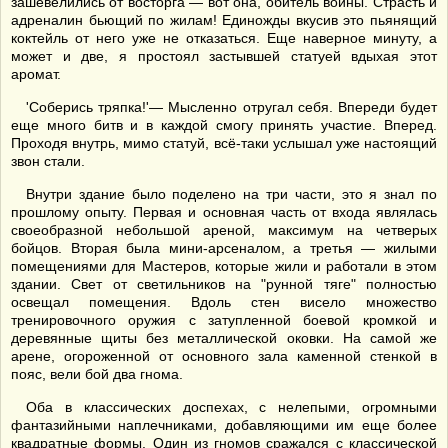
зашевелились от восторга — вот она, обитель войны. Страсть и
адреналин бьющий по жилам! Единожды вкусив это пьянящий
коктейль от него уже не отказаться. Еще наверное минуту, а
может и две, я простоял застывшей статуей вдыхая этот
аромат.
'Соберись тряпка!'— Мысленно отругал себя. Впереди будет
еще много битв и в каждой смогу принять участие. Вперед.
Проходя внутрь, мимо статуй, всё-таки услышал уже настоящий
звон стали.
Внутри здание было поделено на три части, это я знал по
прошлому опыту. Первая и основная часть от входа являлась
своеобразной небольшой ареной, максимум на четверых
бойцов. Вторая была мини-арсеналом, а третья — жилыми
помещениями для Мастеров, которые жили и работали в этом
здании. Свет от светильников на "рунной тяге" полностью
освещал помещения. Вдоль стен висело множество
тренировочного оружия с затупленной боевой кромкой и
деревянные щиты без металлической оковки. На самой же
арене, огороженной от основного зала каменной стенкой в
пояс, вели бой два гнома.
Оба в классических доспехах, с нелепыми, огромными
фантазийными наплечниками, добавляющими им еще более
квадратные формы. Один из гномов сражался с классической