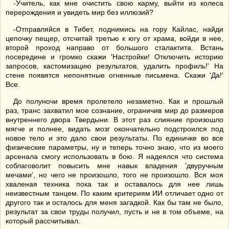
-Учитель, как мне очистить свою карму, выйти из колеса
перерождения и увидеть мир без иллюзий?
-Отправляйся в Тибет, поднимись на гору Кайлас, найди
цепочку пещер, отсчитай третью к югу от храма, войди в нее,
второй проход направо от большого сталактита. Встань
посередине и громко скажи 'Настройки! Отключить историю
запросов, кастомизацию результатов, удалить профиль!' На
стене появятся непонятные огненные письмена. Скажи 'Да!'
Все.
До полуночи время пролетело незаметно. Как и прошлый
раз, транс захватил мое сознание, ограничив мир до размеров
внутреннего двора Твердыни. В этот раз слияние произошло
мягче и полнее, видать мозг окончательно подстроился под
новое тело и это дало свои результаты. По единичке во все
физические параметры, ну и теперь точно знаю, что из моего
арсенала смогу использовать в бою. Я надеялся что система
соблаговолит повысить мне навык владения 'двуручным
мечами', но чего не произошло, того не произошло. Вся моя
хваленая техника пока так и оставалось для нее лишь
неизвестным танцем. По каким критериям ИИ отличает одно от
другого так и осталось для меня загадкой. Как бы там не было,
результат за свои труды получил, пусть и не в том объеме, на
который рассчитывал.