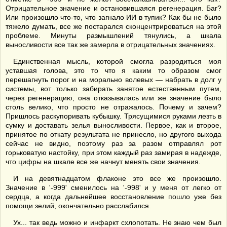
Отрицательное значение и остановившаяся регенерация. Баг?
Или произошло что-то, что загнало ИИ в тупик? Как бы не было
тяжело думать, все же постарался сконцентрироваться на этой
проблеме. Минуты размышлений тянулись, а шкала
выносливости все так же замерла в отрицательных значениях.
Единственная мысль, которой смогла разродиться моя
уставшая голова, это то что я каким то образом смог
перешагнуть порог и на морально волевых — набрать в долг у
системы, вот только забирать занятое естественным путем,
через регенерацию, она отказывалась или же значение было
столь велико, что просто не отражалось. Почему и зачем?
Пришлось раскупоривать кубышку. Трясущимися руками лезть в
сумку и доставать зелья выносливости. Первое, как и второе,
принятое по откату результата не принесло, но другого выхода
сейчас не видно, поэтому раз за разом отправлял рот
горьковатую настойку, при этом каждый раз замирая в надежде,
что цифры на шкале все же начнут менять свои значения.
И на девятнадцатом флаконе это все же произошло.
Значение в '-999' сменилось на '-998' и у меня от легко от
сердца, а когда дальнейшее восстановление пошло уже без
помощи зелий, окончательно расслабился.
Ух... так ведь можно и инфаркт схлопотать. Не знаю чем был