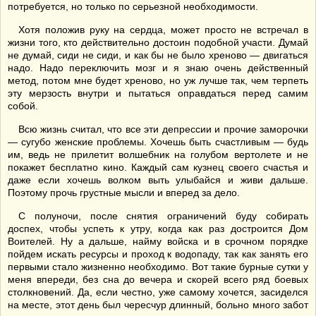
потребуется, но только по серьезной необходимости.
Хотя положив руку на сердца, может просто не встречал в
жизни того, кто действительно достоин подобной участи. Думай
не думай, сиди не сиди, и как бы не было хреново — двигаться
надо. Надо переключить мозг и я знаю очень действенный
метод, потом мне будет хреново, но уж лучше так, чем терпеть
эту мерзость внутри и пытаться оправдаться перед самим
собой.
Всю жизнь считал, что все эти депрессии и прочие заморочки
— сугубо женские проблемы. Хочешь быть счастливым — будь
им, ведь не прилетит волшебник на голубом вертолете и не
покажет бесплатно кино. Каждый сам кузнец своего счастья и
даже если хочешь волком выть улыбайся и живи дальше.
Поэтому прочь грустные мысли и вперед за дело.
С полуночи, после снятия ограничений буду собирать
доспех, чтобы успеть к утру, когда как раз достроится Дом
Воителей. Ну а дальше, найму войска и в срочном порядке
пойдем искать ресурсы и проход к водопаду, так как занять его
первыми стало жизненно необходимо. Вот такие бурные сутки у
меня впереди, без сна до вечера и скорей всего ряд боевых
столкновений. Да, если честно, уже самому хочется, засиделся
на месте, этот день был чересчур длинный, больно много забот