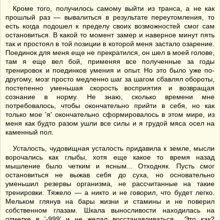
Кроме того, получилось самому выйти из транса, а не как
прошлый раз — вывалиться в результате переутомления, то
есть когда подошел к пределу своих возможностей смог сам
остановиться. В какой то момент замер и наверное минут пять
так и простоял в той позиции в которой меня застало озарение.
Поединок для меня еще не прекратился, он шел в моей голове,
там я еще вел бой, применяя все полученные за годы
тренировок и поединков умения и опыт. Но это было уже по-
другому, мозг просто медленно шаг за шагом сбавлял обороты,
постепенно уменьшая скорость восприятия и возвращая
сознание в норму. Не знаю, сколько времени мне
потребовалось, чтобы окончательно прийти в себя, но как
только мое 'я' окончательно сформировалось в этом мире, из
меня как будто разом ушли все силы и я грудой мяса осел на
каменный пол.
Усталость, чудовищная усталость придавила к земле, мысли
ворочались как глыбы, хотя еще какое то время назад
мышление было четким и ясным... Отходняк. Пусть смог
остановиться не выжав себя до суха, но основательно
уменьшил резервы организма, не рассчитанные на такие
тренировки. Тяжело — а никто и не говорил, что будет легко.
Мельком глянув на бары жизни и стамины и не поверил
собственном глазам. Шкала выносливости находилась на
отметке в '-999' и не желал восстанавливаться... Это как?