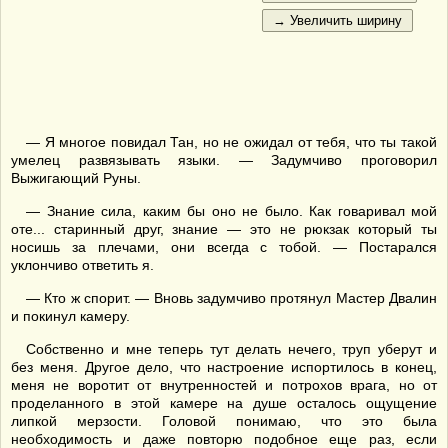
— Я многое повидал Тан, но не ожидал от тебя, что ты такой
умелец развязывать языки. — Задумчиво проговорил
Выжигающий Руны.
— Знание сила, каким бы оно не было. Как говаривал мой
оте... старинный друг, знание — это не рюкзак который ты
носишь за плечами, они всегда с тобой. — Постарался
уклончиво ответить я.
— Кто ж спорит. — Вновь задумчиво протянул Мастер Двалин
и покинул камеру.
Собственно и мне теперь тут делать нечего, труп уберут и
без меня. Другое дело, что настроение испортилось в конец,
меня не воротит от внутренностей и потрохов врага, но от
проделанного в этой камере на душе осталось ощущение
липкой мерзости. Головой понимаю, что это была
необходимость и даже повторю подобное еще раз, если