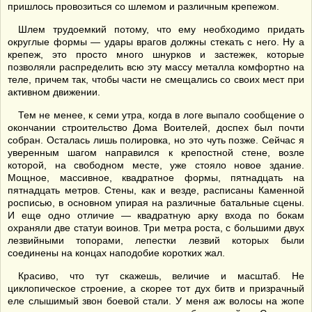
пришлось провозиться со шлемом и различным крепежом.
Шлем трудоемкий потому, что ему необходимо придать
округлые формы — удары врагов должны стекать с него. Ну а
крепеж, это просто много шнурков и застежек, которые
позволяли распределить всю эту массу металла комфортно на
теле, причем так, чтобы части не смещались со своих мест при
активном движении.
Тем не менее, к семи утра, когда в логе выпало сообщение о
окончании строительство Дома Воителей, доспех был почти
собран. Осталась лишь полировка, но это чуть позже. Сейчас я
уверенным шагом направился к крепостной стене, возле
которой, на свободном месте, уже стояло новое здание.
Мощное, массивное, квадратное формы, пятнадцать на
пятнадцать метров. Стены, как и везде, расписаны Каменной
росписью, в основном упирая на различные батальные сцены.
И еще одно отличие — квадратную арку входа по бокам
охраняли две статуи воинов. Три метра роста, с большими двух
лезвийными топорами, лепестки лезвий которых были
соединены на концах наподобие коротких жал.
Красиво, что тут скажешь, величие и масштаб. Не
циклопическое строение, а скорее тот дух битв и призрачный
еле слышимый звон боевой стали. У меня аж волосы на жопе