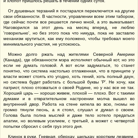
и хлопот пришлось решать в течении одних суток.
От душевных терзаний я постарался переключится на другие
свои обязанности. В частности, управлении всем этим табором,
где сейчас почти все решается лично мной, а это выматывает.
Наговорился за этот день на месяц вперед, не люблю
'говорильню', но без этого пока что никуда, пока не заставлю
механизм крутиться, как ему положено, чтобы требовал моего
минимального участия, не успокоюсь.
Можно долго ржать над жителями Северной Америки
(Канада), где обязанности мэра исполняет обычный кот, но это
если не думать головой. А вот если задуматься, то станет
понятно, что система настолько отлаженная, что в принципе у
власти может стоять кто угодно, хоть гений, хоть полный даун,
но система будет работать с большой буквы 'Р'. Не хочу, как
патриот, плохо отозваться о своей Родине, но у нас все не так.
Хороший царь — хорошо живем, плохой — плохо. Вот с такими
думами и в отвратительном настроении молча вышел во
внутренний двор. Работа на стене кипела во всю, гномы не
громко тянули песнь, а я стоял, слушал и думал о своем.
Голова была полна мыслей и даже тело хотело предаться
апатии, но волевым усилием, с третьей, а может с четвертой
попытки сбросил с себя груз этого дня.
Клинок в руки, Гневная, оберхау, шильхау, коротким лезвием,