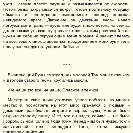
укол... лезвие плетет паутину и размазывается от скорости.
Потом резко закручивается вокруг, готовя противнику ловушку,
обманка и неожиданно выстреливает вперед поражая
невидимого врага. Движение за движение вновь начал
погружаться в транс — пусть мне будет плохо потом, но сейчас
должен выкинуть всю эту грязь из головы, таким размазней я не
нужен ни себе ни окружающим меня гномам. А значит плевать
на все, ведь клинок становиться продолжением моих рук и тело
послушно следует за ударом. Забытье...
* * *
Выжигающий Руны смотрел, как молодой Тан машет клинком
и в голове старого гномы крутились мысли.
-Не наше это все, не наше. Опасное и темное.
Мастер за свою длинную жизнь успел побывать во многих
местах и посмотреть на этот мир: сражался с людьми и
демонами, разоблачал интриги и вершил суды, многое было
открыто старому гному. И то, что он видел сейчас — не было
Грором, сыном Кили из Рода Кхим, перед ним был Чужак, то-ли
захвативший тело молодого Тана, то-ли искусно
притворяющийся им.