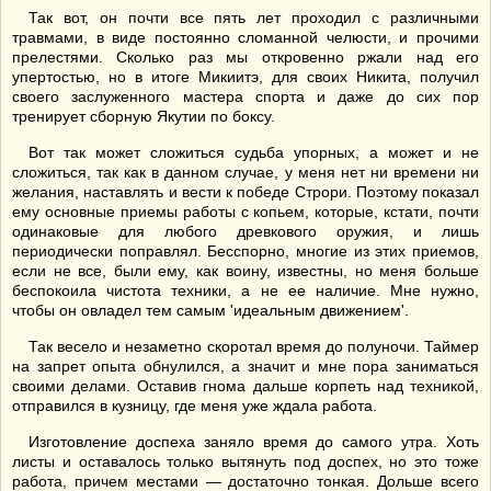
Так вот, он почти все пять лет проходил с различными
травмами, в виде постоянно сломанной челюсти, и прочими
прелестями. Сколько раз мы откровенно ржали над его
упертостью, но в итоге Микиитэ, для своих Никита, получил
своего заслуженного мастера спорта и даже до сих пор
тренирует сборную Якутии по боксу.
Вот так может сложиться судьба упорных, а может и не
сложиться, так как в данном случае, у меня нет ни времени ни
желания, наставлять и вести к победе Строри. Поэтому показал
ему основные приемы работы с копьем, которые, кстати, почти
одинаковые для любого древкового оружия, и лишь
периодически поправлял. Бесспорно, многие из этих приемов,
если не все, были ему, как воину, известны, но меня больше
беспокоила чистота техники, а не ее наличие. Мне нужно,
чтобы он овладел тем самым 'идеальным движением'.
Так весело и незаметно скоротал время до полуночи. Таймер
на запрет опыта обнулился, а значит и мне пора заниматься
своими делами. Оставив гнома дальше корпеть над техникой,
отправился в кузницу, где меня уже ждала работа.
Изготовление доспеха заняло время до самого утра. Хоть
листы и оставалось только вытянуть под доспех, но это тоже
работа, причем местами — достаточно тонкая. Дольше всего