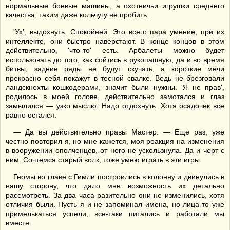
нормальные боевые машины, а охотничьи игрушки среднего
качества, таким даже кольчугу не пробить.
'Ух', выдохнуть. Спокойней. Это всего пара умение, при их
интеллекте, они быстро наверстают. В конце концов в этом
действительно, 'что-то' есть. Арбалеты можно будет
использовать до того, как сойтись в рукопашную, да и во время
битвы, задние ряды не будут скучать, а короткие мечи
прекрасно себя покажут в тесной свалке. Ведь не брезговали
ландскнехты кошкодерами, значит были нужны. 'Я не прав',
родилось в моей голове, действительно замотался и глаз
замылился — узко мыслю. Надо отдохнуть. Хотя осадочек все
равно остался.
— Да вы действительно правы Мастер. — Еще раз, уже
честно повторил я, но мне кажется, моя реакция на изменения
в вооружении ополченцев, от него не ускользнула. Да и черт с
ним. Сочтемся старый волк, тоже умею играть в эти игры.
Гномы во главе с Гимли построились в колонну и двинулись в
нашу сторону, что дало мне возможность их детально
рассмотреть. За два часа разительно они не изменились, хотя
отличия были. Пусть я и не запоминал имена, но лица-то уже
примелькаться успели, все-таки питались и работали мы
вместе.