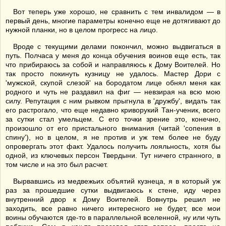
Вот теперь уже хорошо, не сравнить с тем инвалидом — в
первый день, многие параметры конечно еще не дотягивают до
нужной планки, но в целом прогресс на лицо.
Вроде с текущими делами покончил, можно выдвигаться в
путь. Полчаса у меня до конца обучения воинов еще есть, так
что прибираюсь за собой и направляюсь к Дому Воителей. Но
так просто покинуть кузницу не удалось. Мастер Дори с
'мужской, скупой слезой' на бородатом лице обнял меня как
родного и чуть не раздавил на фиг — невзирая на всю мою
силу. Репутация с ним рывком прыгнула в 'дружбу', видать так
его растрогало, что еще недавно криворукий Тан-ученик, всего
за сутки стал умельцем. С его точки зрение это, конечно,
произошло от его пристального внимания (читай 'сопения в
спину'), но в целом, я не против и уж тем более не буду
опровергать этот факт. Удалось получить лояльность, хотя бы
одной, из ключевых персон Твердыни. Тут ничего странного, в
том числе и на это был расчет.
Вырвавшись из медвежьих объятий кузнеца, я в который уж
раз за прошедшие сутки выдвигаюсь к стене, иду через
внутренний двор к Дому Воителей. Вовнутрь решил не
заходить, все равно ничего интересного не будет, все мои
воины обучаются где-то в параллельной вселенной, ну или чуть