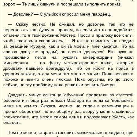
ворот. — Те лишь кивнули и поспешили выполнить приказ.
— Доволен? — С улыбкой спросил меня гвардеец.
— Скажу честно. Не ожидал, но доволен, так что не
пересказать как. Душу не продам, но если что-то понадобится
от меня, то я твой должник Мастер. Проси и приложу все силы,
чтобы твоя воля свершилась. — Я так же внимательно следил
за реакцией Иубана, как и он за моей, и мне кажется, что на
словах 'душу не продам', он слегка 'дернулся'. Его рука не
произвольно легла на рукоять мизерикордии (кинжал
милосердия — по факту четырехгранное шило, которым
добивали павшего врага/друга), что он носит на поясе в
дорогих ножках, а для меня это многое значит. Подозревают, и
похоже в чем-то очень плохом. Пока опустим, но до этого
сейчас, но эту проблему надо решить и решить быстро.
Двадцать минут до конца 'обучения' пролетели за светской
беседой и я еще раз поймал Мастера на попытки 'подловить'
меня на чем-то. Сказать честно, не силен в демонизации и
прочих оборотнях, но по общему разговору у меня сложилось
впечатление, что в этом самом меня и подозревают. Жесть, как
она есть.
Тем не менее, старался говорить максимально правдиво, при