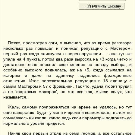
Позже, просмотрев логи, я выяснил, что во время разговора
несколько раз повышал и понижал репутацию с Мастером,
первый раз когда заикнулся о перевооружении — она тут же
упала на 4 пункта, потом два раза выросла на +3 когда четко и
достаточно ясно пояснил свое мнение по поводу выбора, и
особенно высокого поднялась, аж на +5, когда ссылался на
историю и даже на единичку поднялись фракционные
отношения. Итог: положительная репутация в 18 единицу с
самим Мастером и 57 с фракцией. Так что, удача любит трудяг,
а не 'фартовых мажоров', но это все так, мысли вслух, что
называется.
Жаль, самому поупражняться на арене не удалось, но тут
еще наверстаю, будет у меня и время и возможность, в этом не
сомневаюсь ни капли, как-то ведь свои параметры подгонять до
нормального уровня придется.
Наняв свой первый отряд из семи гномов, а все остальное