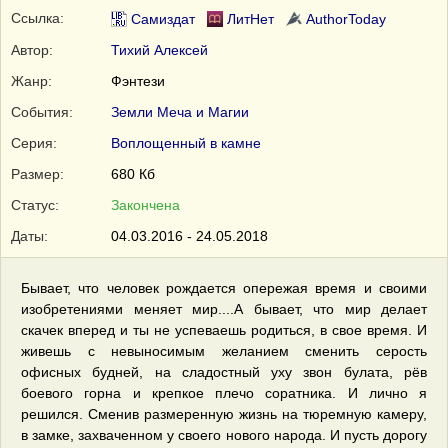
Ссылка:
Самиздат
ЛитНет
AuthorToday
Автор:
Тихий Алексей
Жанр:
Фэнтези
События:
Земли Меча и Магии
Серия:
Воплощенный в камне
Размер:
680 Кб
Статус:
Закончена
Даты:
04.03.2016 - 24.05.2018
Бывает, что человек рождается опережая время и своими
изобретениями меняет мир....А бывает, что мир делает
скачек вперед и ты не успеваешь родиться, в свое время. И
живешь с невыносимым желанием сменить серость
офисных будней, на сладостный уху звон булата, рёв
боевого горна и крепкое плечо соратника. И лично я
решился. Сменив размеренную жизнь на тюремную камеру,
в замке, захваченном у своего нового народа. И пусть дорогу