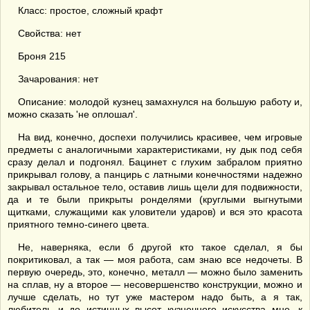
Класс: простое, сложный крафт
Свойства: нет
Броня 215
Зачарования: нет
Описание: молодой кузнец замахнулся на большую работу и,
можно сказать 'не оплошал'.
На вид, конечно, доспехи получились красивее, чем игровые
предметы с аналогичными характеристиками, ну дык под себя
сразу делал и подгонял. Бацинет с глухим забралом приятно
прикрывал голову, а панцирь с латными конечностями надежно
закрывал остальное тело, оставив лишь щели для подвижности,
да и те были прикрыты ронделями (круглыми выгнутыми
щитками, служащими как уловители ударов) и вся это красота
приятного темно-синего цвета.
Не, наверняка, если б другой кто такое сделал, я бы
покритиковал, а так — моя работа, сам знаю все недочеты. В
первую очередь, это, конечно, металл — можно было заменить
на сплав, ну а второе — несовершенство конструкции, можно и
лучше сделать, но тут уже мастером надо быть, а я так,
любитель и до истинных высот кузнечного искусства мне, к