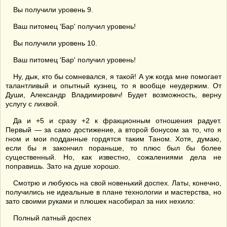
Вы получили уровень 9.
Ваш питомец 'Бар' получил уровень!
Вы получили уровень 10.
Ваш питомец 'Бар' получил уровень!
Ну, дык, кто бы сомневался, я такой! А уж когда мне помогает
талантливый и опытный кузнец, то я вообще неудержим. От
Души, Александр Владимирович! Будет возможность, верну
услугу с лихвой.
Да и +5 и сразу +2 к фракционным отношения радует.
Первый — за само достижение, а второй бонусом за то, что я
гном и мои подданные гордятся таким Таном. Хотя, думаю,
если бы я закончил пораньше, то плюс был бы более
существенный. Но, как известно, сожалениями дела не
поправишь. Зато на душе хорошо.
Смотрю и любуюсь на свой новенький доспех. Латы, конечно,
получились не идеальные в плане технологии и мастерства, но
зато своими руками и плюшек насобирал за них нехило:
Полный латный доспех