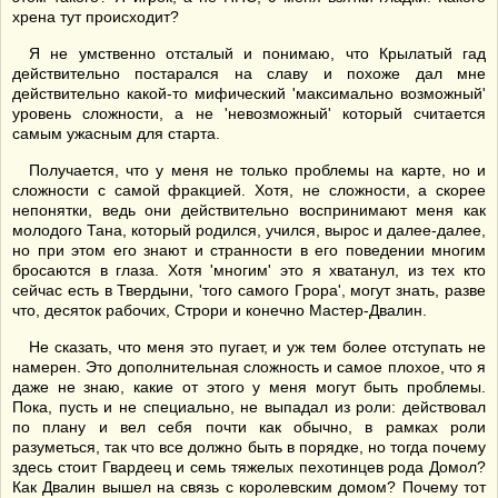
хрена тут происходит?
Я не умственно отсталый и понимаю, что Крылатый гад
действительно постарался на славу и похоже дал мне
действительно какой-то мифический 'максимально возможный'
уровень сложности, а не 'невозможный' который считается
самым ужасным для старта.
Получается, что у меня не только проблемы на карте, но и
сложности с самой фракцией. Хотя, не сложности, а скорее
непонятки, ведь они действительно воспринимают меня как
молодого Тана, который родился, учился, вырос и далее-далее,
но при этом его знают и странности в его поведении многим
бросаются в глаза. Хотя 'многим' это я хватанул, из тех кто
сейчас есть в Твердыни, 'того самого Грора', могут знать, разве
что, десяток рабочих, Строри и конечно Мастер-Двалин.
Не сказать, что меня это пугает, и уж тем более отступать не
намерен. Это дополнительная сложность и самое плохое, что я
даже не знаю, какие от этого у меня могут быть проблемы.
Пока, пусть и не специально, не выпадал из роли: действовал
по плану и вел себя почти как обычно, в рамках роли
разуметься, так что все должно быть в порядке, но тогда почему
здесь стоит Гвардеец и семь тяжелых пехотинцев рода Домол?
Как Двалин вышел на связь с королевским домом? Почему тот