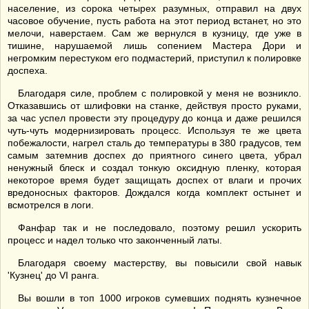
население, из сорока четырех разумных, отправил на двух
часовое обучение, пусть работа на этот период встанет, но это
мелочи, наверстаем. Сам же вернулся в кузницу, где уже в
тишине, нарушаемой лишь сопением Мастера Дори и
негромким перестуком его подмастерий, приступил к полировке
доспеха.
Благодаря силе, проблем с полировкой у меня не возникло.
Отказавшись от шлифовки на станке, действуя просто руками,
за час успел провести эту процедуру до конца и даже решился
чуть-чуть модернизировать процесс. Используя те же цвета
побежалости, нагрел сталь до температуры в 380 градусов, тем
самым затемнив доспех до приятного синего цвета, убрал
ненужный блеск и создал тонкую оксидную пленку, которая
некоторое время будет защищать доспех от влаги и прочих
вредоносных факторов. Дождался когда комплект остынет и
всмотрелся в логи.
Фанфар так и не последовало, поэтому решил ускорить
процесс и надел только что законченный латы.
Благодаря своему мастерству, вы повысили свой навык
'Кузнец' до VI ранга.
Вы вошли в топ 1000 игроков сумевших поднять кузнечное