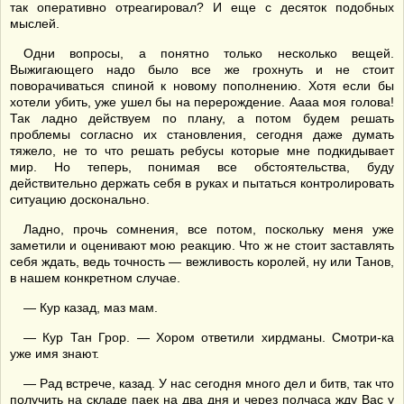
так оперативно отреагировал? И еще с десяток подобных
мыслей.
Одни вопросы, а понятно только несколько вещей.
Выжигающего надо было все же грохнуть и не стоит
поворачиваться спиной к новому пополнению. Хотя если бы
хотели убить, уже ушел бы на перерождение. Аааа моя голова!
Так ладно действуем по плану, а потом будем решать
проблемы согласно их становления, сегодня даже думать
тяжело, не то что решать ребусы которые мне подкидывает
мир. Но теперь, понимая все обстоятельства, буду
действительно держать себя в руках и пытаться контролировать
ситуацию досконально.
Ладно, прочь сомнения, все потом, поскольку меня уже
заметили и оценивают мою реакцию. Что ж не стоит заставлять
себя ждать, ведь точность — вежливость королей, ну или Танов,
в нашем конкретном случае.
— Кур казад, маз мам.
— Кур Тан Грор. — Хором ответили хирдманы. Смотри-ка
уже имя знают.
— Рад встрече, казад. У нас сегодня много дел и битв, так что
получить на складе паек на два дня и через полчаса жду Вас у