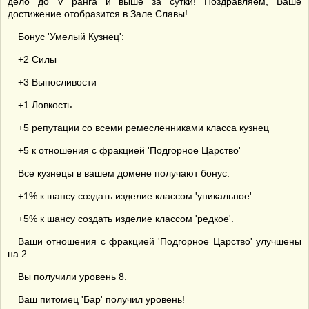
дело до V ранга и выше за сутки! Поздравляем, Ваше
достижение отобразится в Зале Славы!
Бонус 'Умелый Кузнец':
+2 Силы
+3 Выносливости
+1 Ловкость
+5 репутации со всеми ремесленниками класса кузнец
+5 к отношения с фракцией 'Подгорное Царство'
Все кузнецы в вашем домене получают бонус:
+1% к шансу создать изделие классом 'уникальное'.
+5% к шансу создать изделие классом 'редкое'.
Ваши отношения с фракцией 'Подгорное Царство' улучшены
на 2
Вы получили уровень 8.
Ваш питомец 'Бар' получил уровень!