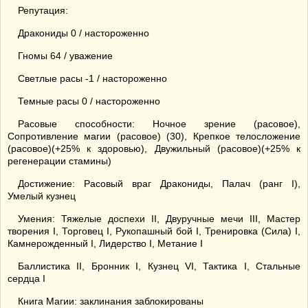
Репутация:
Дракониды 0 / настороженно
Гномы 64 / уважение
Светлые расы -1 / настороженно
Темные расы 0 / настороженно
Расовые способности: Ночное зрение (расовое),
Сопротивление магии (расовое) (30), Крепкое телосложение
(расовое)(+25% к здоровью), Двужильный (расовое)(+25% к
регенерации стамины)
Достижение: Расовый враг Дракониды, Палач (ранг I),
Умелый кузнец
Умения: Тяжелые доспехи II, Двуручные мечи III, Мастер
творения I, Торговец I, Рукопашный бой I, Тренировка (Сила) I,
Камнерожденный I, Лидерство I, Метание I
Баллистика II, Бронник I, Кузнец VI, Тактика I, Стальные
сердца I
Книга Магии: заклинания заблокированы