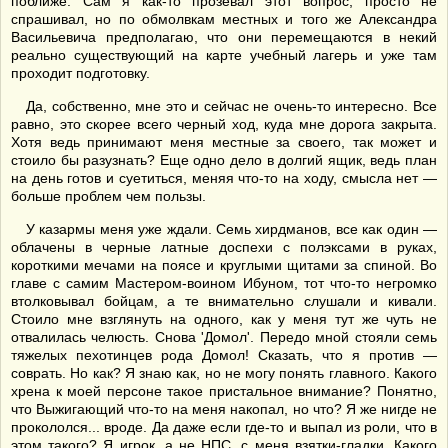
поближе. Сам я как-то прозевал этот вопрос, просто не
спрашивал, но по обмолвкам местных и того же Александра
Васильевича предполагаю, что они перемещаются в некий
реально существующий на карте учебный лагерь и уже там
проходит подготовку.
Да, собственно, мне это и сейчас не очень-то интересно. Все
равно, это скорее всего черный ход, куда мне дорога закрыта.
Хотя ведь принимают меня местные за своего, так может и
стоило бы разузнать? Еще одно дело в долгий ящик, ведь план
на день готов и суетиться, меняя что-то на ходу, смысла нет —
больше проблем чем пользы.
У казармы меня уже ждали. Семь хирдманов, все как один —
облачены в черные латные доспехи с полэксами в руках,
короткими мечами на поясе и круглыми щитами за спиной. Во
главе с самим Мастером-воином Ибуном, тот что-то негромко
втолковывал бойцам, а те внимательно слушали и кивали.
Стоило мне взглянуть на одного, как у меня тут же чуть не
отвалилась челюсть. Снова 'Домол'. Передо мной стояли семь
тяжелых пехотинцев рода Домол! Сказать, что я против —
соврать. Но как? Я знаю как, но не могу понять главного. Какого
хрена к моей персоне такое пристальное внимание? Понятно,
что Выжигающий что-то на меня накопал, но что? Я же нигде не
прокололся... вроде. Да даже если где-то и выпал из роли, что в
этом такого? Я игрок, а не НПС, с меня взятки-гладки. Какого