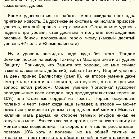
сожалению, далеко.
Кроме удовольствия от работы, меня ожидала еще одна
приятная новость. За достижение система начислила призовой
уровень, который прошел сверх лимита. Сегодня мне удалось
поднять три уровня, став десятым и получить долгожданные
расовые бонусы положенные герою гному (каждый десятый
уровень +2 силы и +3 выносливости).
Ну и уровень раскидать надо, куда без этого. 'Рандом
Великий' послал на выбор 'Тактику' от Мастера Битв и оттуда же
'Защиту'. Прикинув, что Защита это хорошо, но мне сейчас
важнее слаженность действий, выбрал Тактику. Второй уровень
за день принес Баллистику (ранг II), на второе умение даже
смотреть не стал и так понятно, что нужнее, а вот с третьим,
вопрос встал ребром. Общее умение 'Логистика' (ускоряет
передвижение всех отрядом под предводительством героя на
10%) или 'Стальные сердца' из Пехоты. Первое безусловно
полезно и черт знает когда еще выпадет, а второе — может
оказаться критически нужным в определенный момент. Мысль о
наличии мага разума на стороне темных эльфов никак не
отпускала меня. Взвесив все за и против, все же взял защиту от
ментальных воздействий. На скорость я и так не рассчитывал,
поэтому 10% хоть и полезны, но на общей тактике не
отразятся, а вот повысить стойкость своей армии к различным