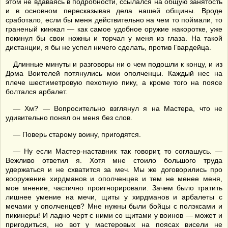
этом не вдаваясь в подробности, ссылался на общую занятость
и в основном пересказывая дела нашей общины. Вроде
сработало, если бы меня действительно на чем то поймали, то
граненый кинжал — как самое удобное оружие накоротке, уже
покинул бы свои ножны и торчал у меня из глаза. На такой
дистанции, я бы не успел ничего сделать, против Гвардейца.
Длинные минуты и разговоры ни о чем подошли к концу, и из
Дома Воителей потянулись мои ополченцы. Каждый нес на
плече шестиметровую пехотную пику, а кроме того на поясе
болтался арбалет.
— Хм? — Вопросительно взглянул я на Мастера, что не
удивительно понял он меня без слов.
— Поверь старому воину, пригодятся.
— Ну если Мастер-наставник так говорит, то соглашусь. —
Вежливо ответил я. Хотя мне стоило большого труда
удержаться и не схватится за меч. Мы же договорились про
вооружение хирдманов и ополченцев и тем не менее меня,
мое мнение, частично проигнорировали. Зачем было тратить
лишнее умение на мечи, щиты у хирдманов и арбалеты с
мечами у ополченцев? Мне нужны были бойцы с полэксами и
пикинеры! И ладно черт с ними со щитами у воинов — может и
пригодиться, но вот у мастеровых на поясах висели не