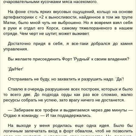
очаровательными кусочками мяса насекомого.
На фоне столь ярких вкусовых ощущений, кольцо на основе
артефакторики с +2 к выносливости, найденное в том же трупе
Матки, было мной чуть не выброшено. Но я вовремя взял себя
в руки и отдал его Корси, самому тяжелораненого в нашем
отряде. Чем черт не шутит, может выживет.
Достаточно придя в себя, я все-таки добрался до камня
управления.
Вы желаете присоединить Форт 'Рудный' к своим владения?
'Да/Нет'
Отстраивать не буду, но захватить и разрушить надо. 'Да'!
Ставлю в очередь разрушение всех построек, которых и было
то всего две. До подхода орды как раз все сломаю, жалко
ресурсы собрать не успею, зато врагу ничего не достанется.
— Забираем все трофеи и выдвигаемся через две минуты —
Отдаю я команду. — И так подзадержались.
На выходе у меня родилась еще одна идея. Было бы
логичным запечатать вход в форт обвалом, чтоб не позволить