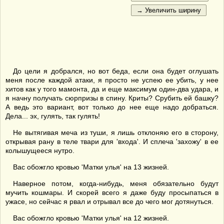
До цели я добрался, но вот беда, если она будет оглушать
меня после каждой атаки, я просто не успею ее убить, у нее
хитов как у того мамонта, да и еще максимум один-два удара, и
я начну получать сюрпризы в спину. Криты? Срубить ей башку?
А ведь это вариант, вот только до нее еще надо добраться.
Дела... эх, гулять, так гулять!
Не вытягивая меча из туши, я лишь отклоняю его в сторону,
открывая рану в теле твари для 'входа'. И сплеча 'захожу' в ее
колышущееся нутро.
Вас обожгло кровью 'Матки улья' на 13 жизней.
Наверное потом, когда-нибудь, меня обязательно будут
мучить кошмары. И скорей всего я даже буду просыпаться в
ужасе, но сейчас я рвал и отрывал все до чего мог дотянуться.
Вас обожгло кровью 'Матки улья' на 12 жизней.