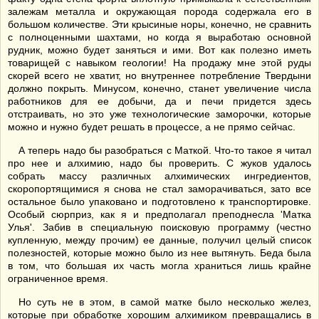
залежам металла и окружающая порода содержала его в
большом количестве. Эти крысиные норы, конечно, не сравнить
с полноценными шахтами, но когда я выработаю основной
рудник, можно будет заняться и ими. Вот как полезно иметь
товарищей с навыком геологии! На продажу мне этой руды
скорей всего не хватит, но внутреннее потребление Твердыни
должно покрыть. Минусом, конечно, станет увеличение числа
работников для ее добычи, да и печи придется здесь
отстраивать, но это уже технологические заморочки, которые
можно и нужно будет решать в процессе, а не прямо сейчас.
А теперь надо бы разобраться с Маткой. Что-то такое я читал
про нее и алхимию, надо бы проверить. С жуков удалось
собрать массу различных алхимических ингредиентов,
скоропортящимися я снова не стал заморачиваться, зато все
остальное было упаковано и подготовлено к транспортировке.
Особый сюрприз, как я и предполагал преподнесла 'Матка
Улья'. Забив в специальную поисковую программу (честно
купленную, между прочим) ее данные, получил целый список
полезностей, которые можно было из нее вытянуть. Беда была
в том, что большая их часть могла храниться лишь крайне
ограниченное время.
Но суть не в этом, в самой матке было несколько желез,
которые при обработке хорошим алхимиком превращались в