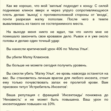
Как же хорошо, что мой 'заплыв' подходит к концу. С силой
поднимаю клинок вверх и через упруго сопротивляющуюся
плоть делаю 'выход' с противоположной стороны от 'входа',
почти разрезая матку пополам. После чего в темпе
вываливаюсь из такого не гостеприимного места.
На выходе меня никто не ждал, так что ничто мне не
помешало закончить свое кровавое дело. Рывок и я уже около
головы и делаю один точный удар:
Вы нанесли критический урон 406 по 'Матка Улья'.
Вы убили Матку Клаконов.
Вы больше не можете сегодня получить уровень.
Вы смогли убить 'Матку Улья', ее кровь навсегда останется на
вас. Вы становитесь личным врагом для любого инсекта, стоит
ему только почувствовать запах ее пролитой крови. Вам
присвоен титул 'Истребитель Инсектов':
Ваша репутация с фракцией 'Инсектоиды' понижена до
'Ненависть' и не может быть повышена. Ваш урон по
инсектоидами повышен на 10%.