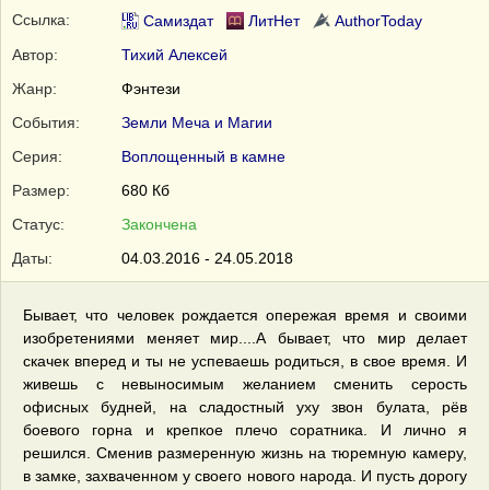
Ссылка:
Самиздат
ЛитНет
AuthorToday
Автор:
Тихий Алексей
Жанр:
Фэнтези
События:
Земли Меча и Магии
Серия:
Воплощенный в камне
Размер:
680 Кб
Статус:
Закончена
Даты:
04.03.2016 - 24.05.2018
Бывает, что человек рождается опережая время и своими
изобретениями меняет мир....А бывает, что мир делает
скачек вперед и ты не успеваешь родиться, в свое время. И
живешь с невыносимым желанием сменить серость
офисных будней, на сладостный уху звон булата, рёв
боевого горна и крепкое плечо соратника. И лично я
решился. Сменив размеренную жизнь на тюремную камеру,
в замке, захваченном у своего нового народа. И пусть дорогу