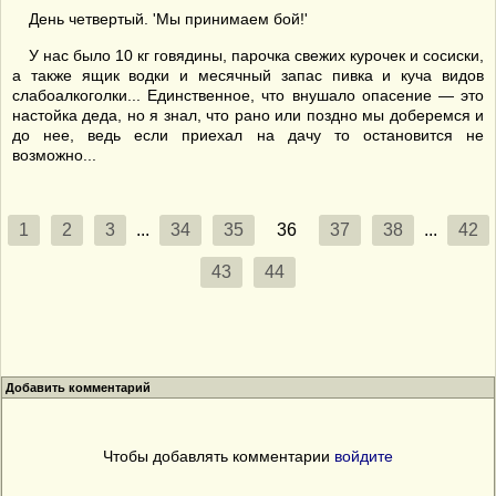
День четвертый. 'Мы принимаем бой!'
У нас было 10 кг говядины, парочка свежих курочек и сосиски,
а также ящик водки и месячный запас пивка и куча видов
слабоалкоголки... Единственное, что внушало опасение — это
настойка деда, но я знал, что рано или поздно мы доберемся и
до нее, ведь если приехал на дачу то остановится не
возможно...
1
2
3
...
34
35
36
37
38
...
42
43
44
Добавить комментарий
Чтобы добавлять комментарии
войдите