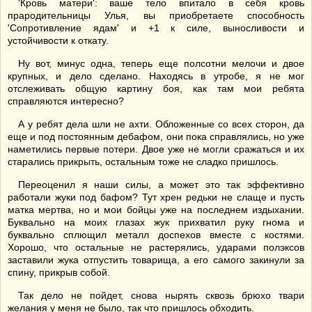
'Кровь матери': ваше тело впитало в себя кровь
прародительницы Улья, вы приобретаете способность
'Сопротивление ядам' и +1 к силе, выносливости и
устойчивости к откату.
Ну вот, минус одна, теперь еще полсотни мелочи и двое
крупных, и дело сделано. Находясь в утробе, я не мог
отслеживать общую картину боя, как там мои ребята
справляются интересно?
А у ребят дела шли не ахти. Обложенные со всех сторон, да
еще и под постоянным дебафом, они пока справлялись, но уже
наметились первые потери. Двое уже не могли сражаться и их
старались прикрыть, остальным тоже не сладко пришлось.
Переоценил я наши силы, а может это так эффективно
работали жуки под бафом? Тут хрен редьки не слаще и пусть
матка мертва, но и мои бойцы уже на последнем издыхании.
Буквально на моих глазах жук прихватил руку гнома и
буквально сплющил металл доспехов вместе с костями.
Хорошо, что остальные не растерялись, ударами полэксов
заставили жука отпустить товарища, а его самого закинули за
спину, прикрыв собой.
Так дело не пойдет, снова нырять сквозь брюхо твари
желания у меня не было, так что пришлось обходить.