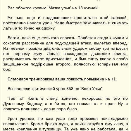
Вас обожгло кровью 'Матки улья' на 13 жизней.
Ах тыж, еще и поддоспешник пропитался этой заразой,
постепенно нанося урон. Надо быстрее заканчивать и снимать
латы, а то точно на сдохну.
Бегом, пока еще есть кого спасать. Подбегая сзади к жукам и
сократив расстояние для подходящей атаки, вылетаю вперед.
Из гневной позиции диагональным ударом сношу три из шести
ног первому жуку. Ловлю восходящее движение клинка,
распрямляясь после приземления, и бью снизу вверх в слабо
защищенное подбрюшье второго, полностью вспарывая ему
бок.
Благодаря тренировкам ваша ловкость повышена на +1.
Вы нанесли критический урон 358 по 'Воин Улья'.
'Так то!' -Бить в спину, конечно, нехорошо, но это по
Дуэльному Кодексу, а в битве, кто выжил тот и прав. Ну и
ловкость поднялась, давно пора было.
Урон уроном, но сам удар тоже произвел неизгладимое
впечатление. Кроме брюха жука, я почти отрубил ему лапу, в
месте крепления к туловищу. Та уже явно не работала, да и