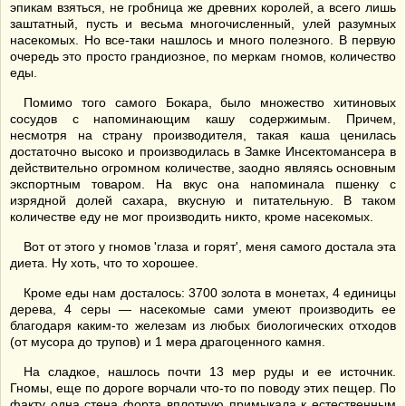
эпикам взяться, не гробница же древних королей, а всего лишь
заштатный, пусть и весьма многочисленный, улей разумных
насекомых. Но все-таки нашлось и много полезного. В первую
очередь это просто грандиозное, по меркам гномов, количество
еды.
Помимо того самого Бокара, было множество хитиновых
сосудов с напоминающим кашу содержимым. Причем,
несмотря на страну производителя, такая каша ценилась
достаточно высоко и производилась в Замке Инсектомансера в
действительно огромном количестве, заодно являясь основным
экспортным товаром. На вкус она напоминала пшенку с
изрядной долей сахара, вкусную и питательную. В таком
количестве еду не мог производить никто, кроме насекомых.
Вот от этого у гномов 'глаза и горят', меня самого достала эта
диета. Ну хоть, что то хорошее.
Кроме еды нам досталось: 3700 золота в монетах, 4 единицы
дерева, 4 серы — насекомые сами умеют производить ее
благодаря каким-то железам из любых биологических отходов
(от мусора до трупов) и 1 мера драгоценного камня.
На сладкое, нашлось почти 13 мер руды и ее источник.
Гномы, еще по дороге ворчали что-то по поводу этих пещер. По
факту одна стена форта вплотную примыкала к естественным