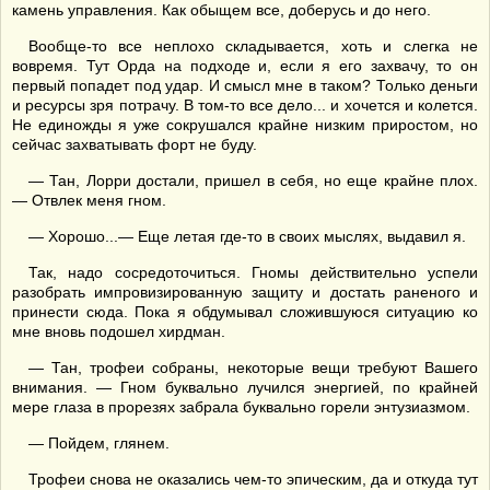
камень управления. Как обыщем все, доберусь и до него.
Вообще-то все неплохо складывается, хоть и слегка не
вовремя. Тут Орда на подходе и, если я его захвачу, то он
первый попадет под удар. И смысл мне в таком? Только деньги
и ресурсы зря потрачу. В том-то все дело... и хочется и колется.
Не единожды я уже сокрушался крайне низким приростом, но
сейчас захватывать форт не буду.
— Тан, Лорри достали, пришел в себя, но еще крайне плох.
— Отвлек меня гном.
— Хорошо...— Еще летая где-то в своих мыслях, выдавил я.
Так, надо сосредоточиться. Гномы действительно успели
разобрать импровизированную защиту и достать раненого и
принести сюда. Пока я обдумывал сложившуюся ситуацию ко
мне вновь подошел хирдман.
— Тан, трофеи собраны, некоторые вещи требуют Вашего
внимания. — Гном буквально лучился энергией, по крайней
мере глаза в прорезях забрала буквально горели энтузиазмом.
— Пойдем, глянем.
Трофеи снова не оказались чем-то эпическим, да и откуда тут