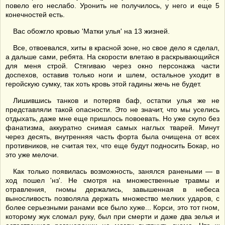
повело его неслабо. Уронить не получилось, у него и еще 5
конечностей есть.
Вас обожгло кровью 'Матки улья' на 13 жизней.
Все, отвоевался, хиты в красной зоне, но свое дело я сделал,
а дальше сами, ребята. На скорости влетаю в раскрывающийся
для меня строй. Стягиваю через окно персонажа части
доспехов, оставив только ноги и шлем, остальное уходит в
геройскую сумку, так хоть кровь этой гадины жечь не будет.
Лишившись танков и потеряв баф, остатки улья же не
представляли такой опасности. Это не значит, что мы уселись
отдыхать, даже мне еще пришлось повоевать. Но уже скупо без
фанатизма, аккуратно снимая самых наглых тварей. Минут
через десять, внутренняя часть форта была очищена от всех
противников, не считая тех, что еще будут подносить Бокар, но
это уже мелочи.
Как только появилась возможность, занялся ранеными — в
ход пошел 'нз'. Не смотря на множественные травмы и
отравления, гномы держались, завышенная в небеса
выносливость позволяла держать множество мелких ударов, с
более серьезными ранами все было хуже... Корси, это тот гном,
которому жук сломал руку, был при смерти и даже два зелья и