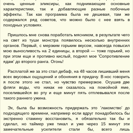
очень ценные эликсиры, как поднимающие основные
характеристики, так и добавляющие разные побочные
эффекты. Так как программа была не дешевая, там же
содержался ряд советов, что можно было с нее взять в
походных условиях.
Пришлось мне снова поработать мясником, в результате чего
на свет из туши монстра появилось несколько внутренних
органов. Первый, с мерзким горьким вкусом, навсегда повысил
мою выносливость на 2 единицы, а второй — тоже горький, но
при этом еще и противно кислый, поднял мое 'Сопротивление
ядам' до второго ранга. Огонь!
Расплатой же за это стал дебаф, на 48 часов лишивший меня
всех вкусовых ощущений и обоняния в придачу. В нос говорить
я после этого не стал, но чувство премерзкое. Осушив две
фляги воды, что никак не сказалось на помойной яме,
поселившейся во рту и еще минут пять отплевывался после
такого раннего ужина.
Эх, была бы возможность придержать это 'лакомство' до
подходящего времени, например если вдруг понадобилось бы
экстренно стамину восстановить, я обязательно так бы и
сделал, но таймер уже тикал и уже через 15 минут эти
замечательные усилители стали бы, всего лишь