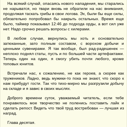
На всякий случай, опасаясь нового нападения, мы старались
не нарыватся, но твари вновь не обратили на нас внимания,
продолжая таскать грибы в свои логова. Эх, были бы еще силы,
обязательно попробовал бы накрыть остальных. Время еще
было, таймер показывал 12:46 до подхода орды, а вот сил уже
нет. Надо срочно решать вопросы с хилерами.
В любом случае, вернулись мы хоть и основательно
затюканные, зато полным составом, с ворохом добычи и
ценными сувенирами. Я так вообще, был рад-радешенек —
неплохо поднял статы, пусть и по большей части артефактами.
Теперь один на один, я смогу убить почти любого, кроме
топовых юнитов.
Встречали нас, к сожалению, не как героев, а скорее как
тружеников. Ладно, ведь мужики-то пока не знают, что скоро к
нам прибудут гости. Так что тихо-мирно мы разгрузили добычу
на складе и я завис в своих мыслях.
Доброго времени суток, уважаемый читатель, если тебе
понравилось мое творчество не поленись поставить лайк и
сделать репост. Видеть что твой труд востребован — лучшая из
наград.
Глава десятая.