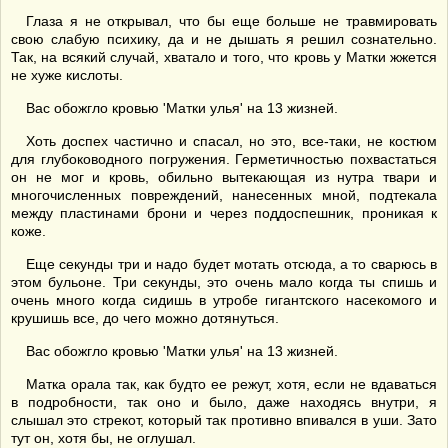
Глаза я не открывал, что бы еще больше не травмировать
свою слабую психику, да и не дышать я решил сознательно.
Так, на всякий случай, хватало и того, что кровь у Матки жжется
не хуже кислоты.
Вас обожгло кровью 'Матки улья' на 13 жизней.
Хоть доспех частично и спасал, но это, все-таки, не костюм
для глубоководного погружения. Герметичностью похвастаться
он не мог и кровь, обильно вытекающая из нутра твари и
многочисленных повреждений, нанесенных мной, подтекала
между пластинами брони и через поддоспешник, проникая к
коже.
Еще секунды три и надо будет мотать отсюда, а то сварюсь в
этом бульоне. Три секунды, это очень мало когда ты спишь и
очень много когда сидишь в утробе гигантского насекомого и
крушишь все, до чего можно дотянуться.
Вас обожгло кровью 'Матки улья' на 13 жизней.
Матка орала так, как будто ее режут, хотя, если не вдаваться
в подробности, так оно и было, даже находясь внутри, я
слышал это стрекот, который так противно впивался в уши. Зато
тут он, хотя бы, не оглушал.