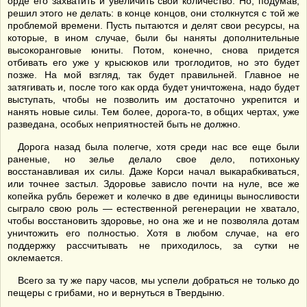
орде его захватить и увеличить свои количество. Но, подумав,
решил этого не делать: в конце концов, они столкнутся с той же
проблемой времени. Пусть пытаются и делят свои ресурсы, на
которые, в ином случае, были бы наняты дополнительные
высокоранговые юниты. Потом, конечно, снова придется
отбивать его уже у крысюков или троглодитов, но это будет
позже. На мой взгляд, так будет правильней. Главное не
затягивать и, после того как орда будет уничтожена, надо будет
выступать, чтобы не позволить им достаточно укрепится и
нанять новые силы. Тем более, дорога-то, в общих чертах, уже
разведана, особых неприятностей быть не должно.
Дорога назад была полегче, хотя среди нас все еще были
раненые, но зелье делало свое дело, потихоньку
восстанавливая их силы. Даже Корси начал выкарабкиваться,
или точнее застыл. Здоровье зависло почти на нуле, все же
копейка рубль бережет и колечко в две единицы выносливости
сыграло свою роль — естественной регенерации не хватало,
чтобы восстановить здоровье, но она же и не позволяла дотам
уничтожить его полностью. Хотя в любом случае, на его
поддержку рассчитывать не приходилось, за сутки не
оклемается.
Всего за ту же пару часов, мы успели добраться не только до
пещеры с грибами, но и вернуться в Твердыню.