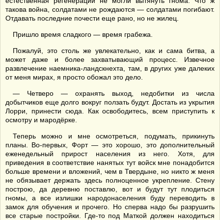
естественная регенерации не могли вытянуть гнома. Что ж
такова война, солдатами не рождаются — солдатами погибают.
Отдавать последние почести еще рано, но не жилец.
Пришло время сладкого — время грабежа.
Пожалуй, это столь же увлекательно, как и сама битва, а
может даже и более захватывающий процесс. Извечное
развлечение наемника-ландскнехта, там, в других уже далеких
от меня мирах, я просто обожал это дело.
— Четверо — охранять выход, недобитки из числа
добытчиков еще долго вокруг ползать будут. Достать из укрытия
Лорри, принести сюда. Как освободитесь, всем приступить к
осмотру и мародёрке.
Теперь можно и мне осмотреться, подумать, прикинуть
планы. Во-первых, Форт — это хорошо, это дополнительный
еженедельный прирост населения из него. Хотя, для
приведения в соответствие нанятых тут войск мне понадобится
больше времени и вложений, чем в Твердыне, но никто ж меня
не обязывает держать здесь полноценное укрепление. Стену
построю, да деревню поставлю, вот и будут тут плодиться
гномы, а все излишки народонаселения буду переводить в
замок для обучения и прочего. Но сперва надо бы разрушить
все старые постройки. Где-то под Маткой должен находиться