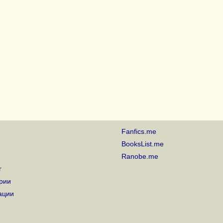
Fanfics.me
BooksList.me
Ranobe.me
г
рии
ации