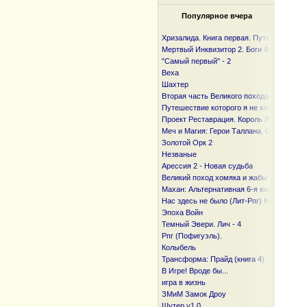
Популярное вчера
Хризалида. Книга первая. Путь предвест
Мертвый Инквизитор 2. Боги Фанмира
"Самый первый" - 2
Веха
Шахтер
Вторая часть Великого похода. От океан
Путешествие которого я не хотел
Проект Реставрация. Король Лесов.
Меч и Магия: Герои Таллана. Орден ста
Золотой Орк 2
Незваные
Арессия 2 - Новая судьба
Великий поход хомяка и жабы
Махан: Альтернативная 6-я книга
Нас здесь не было (Лит-Рпг) Книга I и I I
Эпоха Войн
Темный Эвери. Лич - 4
Рпг (Пофигуэль).
Колыбель
Трансформа: Прайд (книга 4)
В Игре! Вроде бы...
игра в жизнь
ЗМиМ Замок Дроу
Шутер v1.0