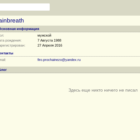
ainbreath
Основная информация
ол:
мужской
ата рождения:
7 Августа 1988
арегистрирован:
27 Апреля 2016
онтакты
ail:
firo.prochainezo@yandex.ru
Блог
Здесь еще никто ничего не писал