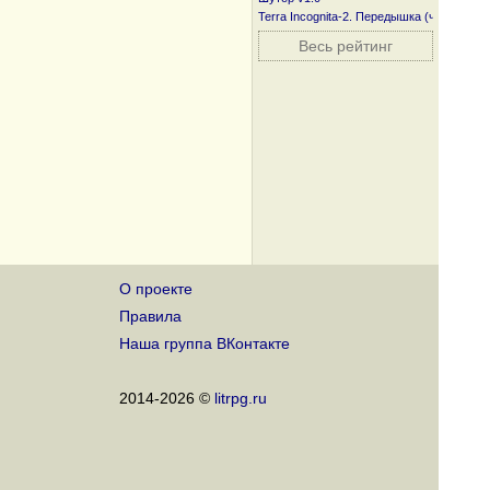
Terra Incognita-2. Передышка (часть пер
Весь рейтинг
О проекте
Правила
Наша группа ВКонтакте
2014-2026 ©
litrpg.ru