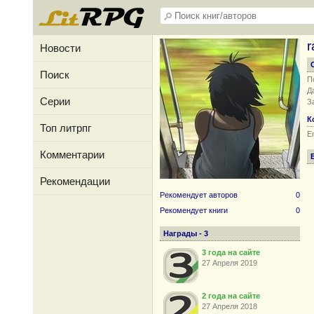
r
Новости
Поиск
П
Д
Серии
З
К
Топ литрпг
Em
Комментарии
Рекомендации
Рекомендует авторов
0
Рекомендует книги
0
Награды - 3
3 года на сайте
27 Апреля 2019
2 года на сайте
27 Апреля 2018