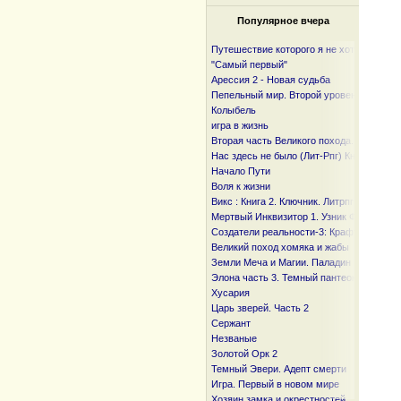
Популярное вчера
Путешествие которого я не хотел
"Самый первый"
Арессия 2 - Новая судьба
Пепельный мир. Второй уровень
Колыбель
игра в жизнь
Вторая часть Великого похода. От океан
Нас здесь не было (Лит-Рпг) Книга I и I I
Начало Пути
Воля к жизни
Викс : Книга 2. Ключник. Литрпг
Мертвый Инквизитор 1. Узник Фанмира
Создатели реальности-3: Крафтер
Великий поход хомяка и жабы
Земли Меча и Магии. Паладин
Элона часть 3. Темный пантеон
Хусария
Царь зверей. Часть 2
Сержант
Незваные
Золотой Орк 2
Темный Эвери. Адепт смерти
Игра. Первый в новом мире
Хозяин замка и окрестностей