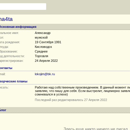
ma4ta
Основная информация
еальное имя:
Александр
ол:
мужской
ата рождения:
19 Сентября 1991
ткуда:
Кисловодск
бразование:
Среднее
од деятельности:
Торговля
арегистрирован:
24 Апреля 2022
онтакты
ail:
lokojim@bk.ru
ворческие планы
исать:
Работаю над собствееным произведением. В данный момент л
заявляю, что пишу для себя. Если выстрелит, лицемерно заявлю
сомневался в успехе)
Последний раз редактировалось 27 Апреля 2022
Блог
Здесь еще никто ничего не писал