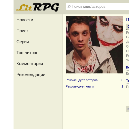
Новости
Поиск
Р
П
Серии
Д
О
О
Топ литрпг
Р
З
Комментарии
К
Em
Рекомендации
Рекомендует авторов
0
Т
Рекомендует книги
1
П