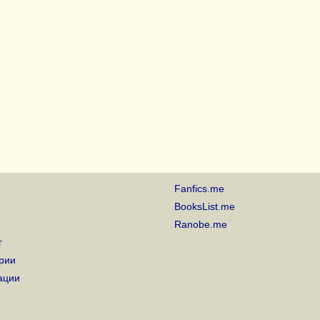
Fanfics.me
BooksList.me
Ranobe.me
г
рии
ации