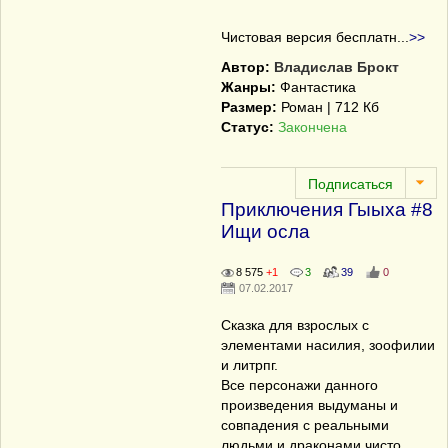
Чистовая версия бесплатн
...
>>
Автор:
Владислав Брокт
Жанры:
Фантастика
Размер:
Роман | 712 Кб
Статус:
Закончена
Приключения Гыыха #8
Ищи осла
8 575
+1
3
39
0
07.02.2017
Сказка для взрослых с
элементами насилия, зоофилии
и литрпг.
Все персонажи данного
произведения выдуманы и
совпадения с реальными
людьми и драконами чисто