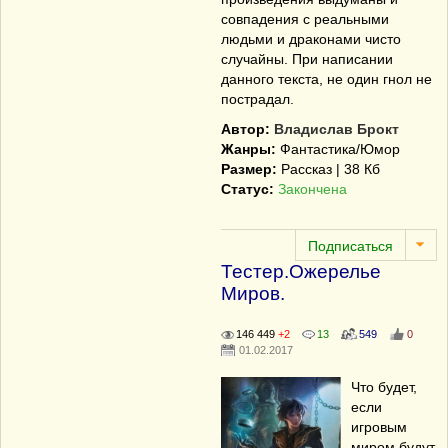
совпадения с реальными
людьми и драконами чисто
случайны. При написании
данного текста, не один гнол не
пострадал.
Автор:
Владислав Брокт
Жанры:
Фантастика/Юмор
Размер:
Рассказ | 38 Кб
Статус:
Закончена
Тестер.Ожерелье
Миров.
146 449
+2
13
549
0
01.02.2017
Что будет,
если
игровым
миром будут