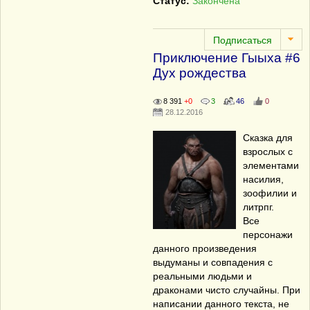
Статус:
Закончена
Приключение Гыыха #6
Дух рождества
8 391
+0
3
46
0
28.12.2016
Сказка для
взрослых с
элементами
насилия,
зоофилии и
литрпг.
Все
персонажи
данного произведения
выдуманы и совпадения с
реальными людьми и
драконами чисто случайны. При
написании данного текста, не