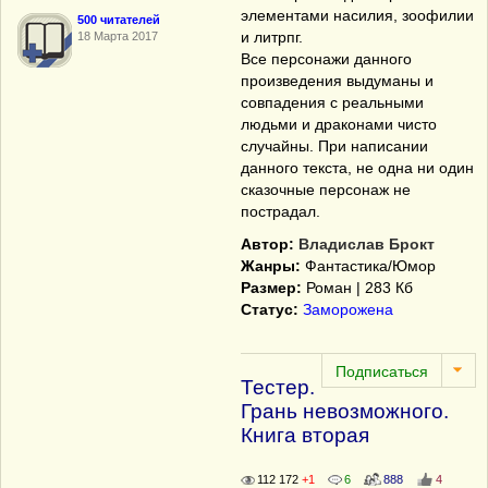
элементами насилия, зоофилии
500 читателей
и литрпг.
18 Марта 2017
Все персонажи данного
произведения выдуманы и
совпадения с реальными
людьми и драконами чисто
случайны. При написании
данного текста, не одна ни один
сказочные персонаж не
пострадал.
Автор:
Владислав Брокт
Жанры:
Фантастика/Юмор
Размер:
Роман | 283 Кб
Статус:
Заморожена
Тестер.
Грань невозможного.
Книга вторая
112 172
+1
6
888
4