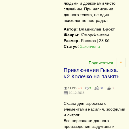
людьми и драконами чисто
случайны. При написании
данного текста, не один
психолог не пострадал.
Автор:
Владислав Брокт
Жанры:
Юмор/Фэнтези
Размер:
Рассказ | 23 Кб
Статус:
Закончена
Приключения Гыыха.
#2 Колечко на память
11 215
+0
3
60
0
10.12.2016
Сказка для взрослых с
элементами насилия, зоофилии
и литрпг.
Все персонажи данного
произведения выдуманы и