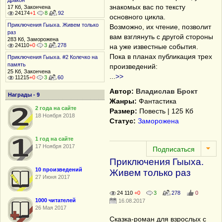
дракон
знакомых вас по тексту
17 Кб, Закончена
24174
+1
8
92
основного цикла.
Приключения Гыыха. Живем только
Возможно, их чтение, позволит
раз
вам взглянуть с другой стороны
283 Кб, Заморожена
24110
+0
3
278
на уже известные события.
Пока в планах публикация трех
Приключения Гыыха. #2 Колечко на
память
произведений:
25 Кб, Закончена
...
>>
11215
+0
3
60
Автор:
Владислав Брокт
Награды - 9
Жанры:
Фантастика
2 года на сайте
Размер:
Повесть | 125 Кб
18 Ноября 2018
Статус:
Заморожена
1 год на сайте
17 Ноября 2017
Приключения Гыыха.
10 произведений
Живем только раз
27 Июня 2017
24 110
+0
3
278
0
1000 читателей
16.08.2017
26 Мая 2017
Сказка-роман для взрослых с