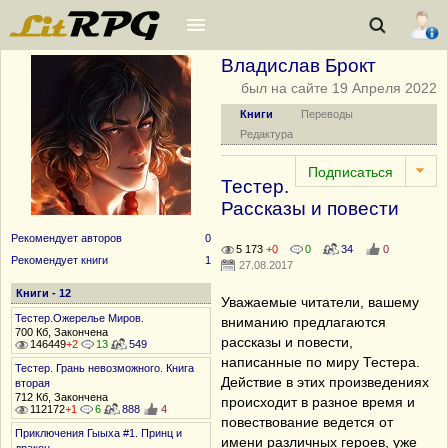
Владислав Брокт
был на сайте 19 Апреля 2022
Книги
Переводы
Редактура
Тестер.
Рассказы и повести
Рекомендует авторов
0
5 173
+0
0
34
0
Рекомендует книги
1
27.08.2017
Книги - 12
Уважаемые читатели, вашему
Тестер.Ожерелье Миров.
вниманию предлагаются
700 Кб, Закончена
рассказы и повести,
146449
+2
13
549
написанные по миру Тестера.
Тестер. Грань невозможного. Книга
Действие в этих произведениях
вторая
712 Кб, Закончена
происходит в разное время и
112172
+1
6
888
4
повествование ведется от
Приключения Гыыха #1. Принц и
имени различных героев, уже