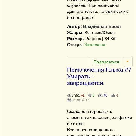
случайны. При написании
данного текста, не один ослик
не пострадал.
Автор:
Владислав Брокт
Жанры:
Фэнтези/Юмор
Размер:
Рассказ | 34 Кб
Статус:
Закончена
Приключения Гыыха #7
Умирать -
запрещается.
8 951
+1
0
40
0
03.02.2017
Сказка для взрослых с
элементами насилия, зоофилии
и литрпг.
Все персонажи данного
произведения выдуманы и