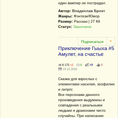
один вампир не пострадал.
Автор:
Владислав Брокт
Жанры:
Фэнтези/Юмор
Размер:
Рассказ | 27 Кб
Статус:
Закончена
Приключение Гыыха #5
Амулет, на счастье
8 175
+2
0
49
0
24.12.2016
Сказка для взрослых с
элементами насилия, зоофилии
и литрпг.
Все персонажи данного
произведения выдуманы и
совпадения с реальными
людьми и драконами чисто
случайны. При написании