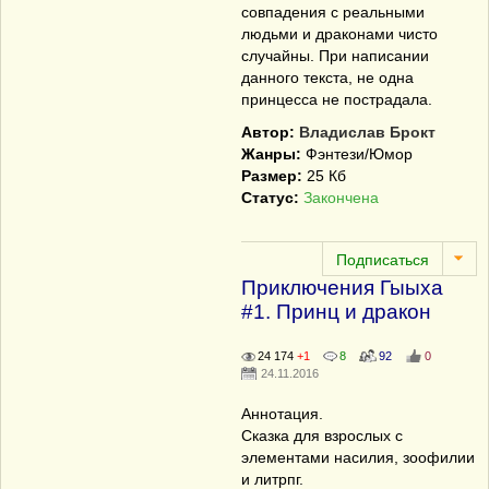
совпадения с реальными
людьми и драконами чисто
случайны. При написании
данного текста, не одна
принцесса не пострадала.
Автор:
Владислав Брокт
Жанры:
Фэнтези/Юмор
Размер:
25 Кб
Статус:
Закончена
Приключения Гыыха
#1. Принц и дракон
24 174
+1
8
92
0
24.11.2016
Аннотация.
Сказка для взрослых с
элементами насилия, зоофилии
и литрпг.