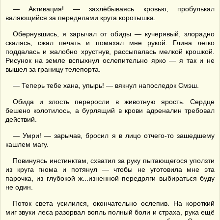
— Активация! — захлёбываясь кровью, пробулькал
валяющийся за переделами круга коротышка.
Обернувшись, я зарычал от обиды — кучерявый, злорадно
скалясь, сжал печать и помахал мне рукой. Глина легко
поддалась и жалобно хрустнув, рассыпалась мелкой крошкой.
Рисунок на земле вспыхнул ослепительно ярко — я так и не
вышел за границу телепорта.
— Теперь тебе хана, упырь! — вякнул напоследок Смэш.
Обида и злость переросли в животную ярость. Сердце
бешено колотилось, а бурлящий в крови адреналин требовал
действий.
— Умри! — зарычав, бросил я в лицо отчего-то зашедшему
кашлем магу.
Повинуясь инстинктам, схватил за руку пытающегося уползти
из круга гнома и потянул — чтобы не уготовила мне эта
парочка, из глубокой ж...изненной передряги выбираться буду
не один.
Поток света усилился, окончательно ослепив. На короткий
миг звуки леса разорвал вопль полный боли и страха, рука ещё