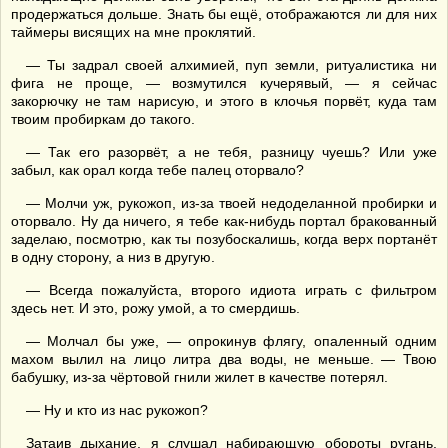
продержаться дольше. Знать бы ещё, отображаются ли для них
таймеры висящих на мне проклятий.
— Ты задрал своей алхимией, пуп земли, ритуалистика ни
фига не проще, — возмутился кучерявый, — я сейчас
закорючку не там нарисую, и этого в клочья порвёт, куда там
твоим пробиркам до такого.
— Так его разорвёт, а не тебя, разницу чуешь? Или уже
забыл, как орал когда тебе палец оторвало?
— Молчи уж, рукожоп, из-за твоей недоделанной пробирки и
оторвало. Ну да ничего, я тебе как-нибудь портал бракованный
заделаю, посмотрю, как ты позубоскалишь, когда верх портанёт
в одну сторону, а низ в другую.
— Всегда пожалуйста, второго идиота играть с фильтром
здесь нет. И это, рожу умой, а то смердишь.
— Молчал бы уже, — опрокинув флягу, опаленный одним
махом вылил на лицо литра два воды, не меньше. — Твою
бабушку, из-за чёртовой гнили жилет в качестве потерял.
— Ну и кто из нас рукожоп?
Затаив дыхание, я слушал набирающую обороты ругань,