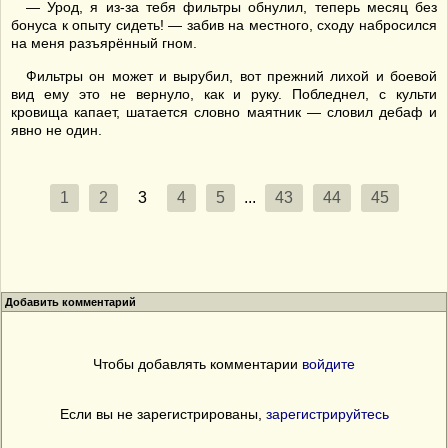
— Урод, я из-за тебя фильтры обнулил, теперь месяц без
бонуса к опыту сидеть! — забив на местного, сходу набросился
на меня разъярённый гном.
Фильтры он может и вырубил, вот прежний лихой и боевой
вид ему это не вернуло, как и руку. Побледнел, с культи
кровища капает, шатается словно маятник — словил дебаф и
явно не один.
1
2
3
4
5
...
43
44
45
Добавить комментарий
Чтобы добавлять комментарии
войдите
Если вы не зарегистрированы,
зарегистрируйтесь