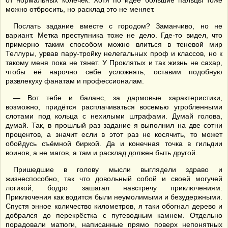
от нормальных колечек. Хотя по идее большие пальцы тоже
можно отбросить, но расклад это не меняет.
Послать задание вместе с городом? Заманчиво, но не
вариант. Метка преступника тоже не дело. Где-то видел, что
примерно таким способом можно влиться в теневой мир
Теллуры, урвав пару-тройку нелегальных проф и классов, но к
такому меня пока не тянет. У Проклятых и так жизнь не сахар,
чтобы её нарочно себе усложнять, оставим подобную
развлекуху фанатам и профессионалам.
— Вот тебе и баланс, за дармовые характеристики,
возможно, придётся расплачиваться восемью угробленными
слотами под кольца с нехилыми штрафами. Думай голова,
думай. Так, в прошлый раз задание я выполнил на две сотни
процентов, а значит если в этот раз не косячить, то может
обойдусь съёмной биркой. Да и конечная точка в гильдии
воинов, а не магов, а там и расклад должен быть другой.
Пришедшие в голову мысли выглядели здраво и
жизнеспособно, так что довольный собой и своей могучей
логикой, бодро зашагал навстречу приключениям.
Приключения как водится были неумолимыми и безудержными.
Спустя энное количество километров, я таки обогнал дерево и
добрался до перекрёстка с путеводным камнем. Отдельно
порадовали матюги, написанные прямо поверх непонятных