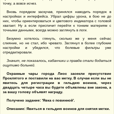
точку, а вовсе исчез.
Вновь порядком заскучав, принялся наводить порядок в
настройках и интерфейса. Убрал цифры урона, в бою не до
них, чтобы ориентироваться и цветового индикатора с головой
хватает. Ну а если приспичит перейти к тонким материям с
точными данными, всегда можно заглянуть в логи.
Безумно хотелось глянуть, сколько же у меня сейчас
слияние, но не стал, ибо чревато. Заглянул в более глубокие
настройки и убедился, что болевые фильтры уже
отредактировали.
Значит, не показалось, кабанчики и правда стали бодаться
ощутимо больней.
Охранные чары города Лиос засекли присутствие
Проклятого и поставили на вас метку. В случае если вы не
явитесь для регистрации в гильдию воинов, через
двадцать четыре часа вы будете объявлены вне закона, а
за вашу голову объявят награду.
Получено задание: 'Явка с повинной'.
Описание: Явиться в гильдию воинов для снятия метки.