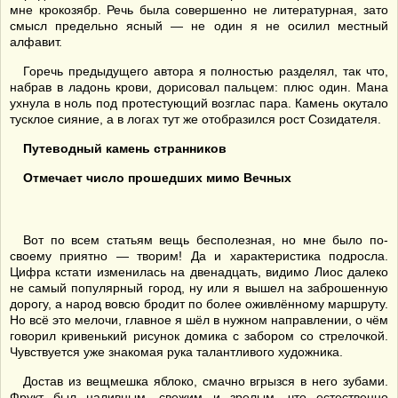
мне крокозябр. Речь была совершенно не литературная, зато
смысл предельно ясный — не один я не осилил местный
алфавит.
Горечь предыдущего автора я полностью разделял, так что,
набрав в ладонь крови, дорисовал пальцем: плюс один. Мана
ухнула в ноль под протестующий возглас пара. Камень окутало
тусклое сияние, а в логах тут же отобразился рост Созидателя.
Путеводный камень странников
Отмечает число прошедших мимо Вечных
Вот по всем статьям вещь бесполезная, но мне было по-
своему приятно — творим! Да и характеристика подросла.
Цифра кстати изменилась на двенадцать, видимо Лиос далеко
не самый популярный город, ну или я вышел на заброшенную
дорогу, а народ вовсю бродит по более оживлённому маршруту.
Но всё это мелочи, главное я шёл в нужном направлении, о чём
говорил кривенький рисунок домика с забором со стрелочкой.
Чувствуется уже знакомая рука талантливого художника.
Достав из вещмешка яблоко, смачно вгрызся в него зубами.
Фрукт был наливным, свежим и зрелым, что естественно