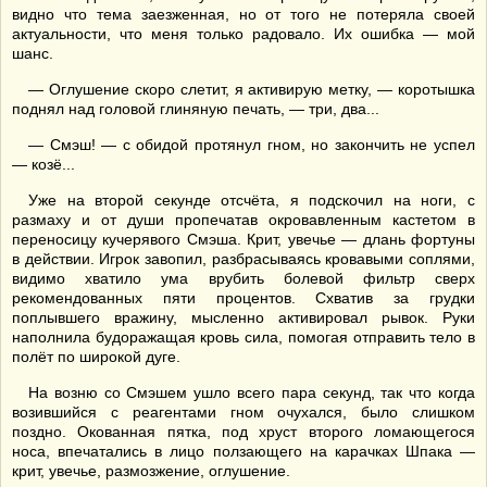
видно что тема заезженная, но от того не потеряла своей
актуальности, что меня только радовало. Их ошибка — мой
шанс.
— Оглушение скоро слетит, я активирую метку, — коротышка
поднял над головой глиняную печать, — три, два...
— Смэш! — с обидой протянул гном, но закончить не успел
— козё...
Уже на второй секунде отсчёта, я подскочил на ноги, с
размаху и от души пропечатав окровавленным кастетом в
переносицу кучерявого Смэша. Крит, увечье — длань фортуны
в действии. Игрок завопил, разбрасываясь кровавыми соплями,
видимо хватило ума врубить болевой фильтр сверх
рекомендованных пяти процентов. Схватив за грудки
поплывшего вражину, мысленно активировал рывок. Руки
наполнила будоражащая кровь сила, помогая отправить тело в
полёт по широкой дуге.
На возню со Смэшем ушло всего пара секунд, так что когда
возившийся с реагентами гном очухался, было слишком
поздно. Окованная пятка, под хруст второго ломающегося
носа, впечатались в лицо ползающего на карачках Шпака —
крит, увечье, размозжение, оглушение.