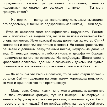
поредевших кустов растрёпанный коротышка, шлёпая
ладошками по опаленным волосам на груди. — Ты меня
грохнуть хотел?
— Не ворчи, — вслед за наполовину-лохматым вывалился
его подельник, с таким же подкрасившимся ником, — жив ведь.
Вторым оказался гном специфической наружности. Ростом,
как и положено не выделялся, но зато во всём остальном был
очень приметен. Ярко красный плащ цеплялся за кусты. Синий
колпак так и норовил свалиться с головы. На ногах красовались
башмаки с длинным закруглённым носом, неудобные даже на
вид. От некогда гордости любого гнома и дворфа — бороды,
практически ничего не осталось. На подбородке Шпака словно
красовался облезлый, драный, а возможно и дохлый кот. Куцые,
слипшиеся и опаленные островки волос, вот и всё богатство.
— Да если бы это был не блатной, то от него фарш только и
остался бы! — подхватив на ходу палку, коротышка подскочил
ко мне и принялся что-то чертить вокруг.
— Мать твою, Смэш, хватит мне мозги делать, алхимия это
не твои стихийные фокусы, тут нет выверенных формул. У
меня эта бурда чуть в руках не рванула, по-твоему, нужно было
просто стоять и ждать? И не прибедняйся, на нас с тобой этого