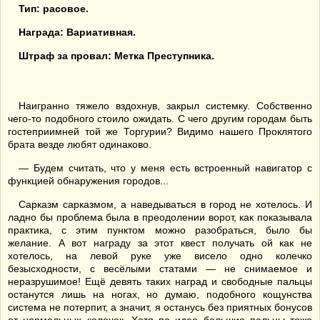
Тип: расовое.
Награда: Вариативная.
Штраф за провал: Метка Преступника.
Наигранно тяжело вздохнув, закрыл системку. Собственно
чего-то подобного стоило ожидать. С чего другим городам быть
гостеприимней той же Торгурии? Видимо нашего Проклятого
брата везде любят одинаково.
— Будем считать, что у меня есть встроенный навигатор с
функцией обнаружения городов...
Сарказм сарказмом, а наведываться в город не хотелось. И
ладно бы проблема была в преодолении ворот, как показывала
практика, с этим пунктом можно разобраться, было бы
желание. А вот награду за этот квест получать ой как не
хотелось, на левой руке уже висело одно колечко
безысходности, с весёлыми статами — не снимаемое и
неразрушимое! Ещё девять таких наград и свободные пальцы
останутся лишь на ногах, но думаю, подобного кощунства
система не потерпит, а значит, я останусь без приятных бонусов