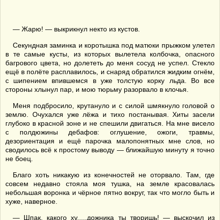
— Жарю! — выкрикнул некто из кустов.
Секундная заминка и коротышка под матюки прыжком улетел
в те самые кусты, из которых вылетела колбочка, опасного
багрового цвета, но долететь до меня сосуд не успел. Стекло
ещё в полёте расплавилось, и снаряд обратился жидким огнём,
с шипением впившемся в уже толстую корку льда. Во все
стороны хлынул пар, и мою тюрьму разорвало в клочья.
Меня подбросило, крутануло и с силой шмякнуло головой о
землю. Очухался уже лёжа и тихо постанывая. Хиты засели
глубоко в красной зоне и не спешили двигаться. На мне висело
с полдюжины дебафов: оглушение, ожоги, травмы,
дезориентация и ещё парочка малопонятных мне слов, но
сводилось всё к простому выводу — ближайшую минуту я точно
не боец.
Благо хоть никакую из конечностей не оторвало. Там, где
совсем недавно стояла моя тушка, на земле красовалась
небольшая воронка и чёрное пятно вокруг, так что могло быть и
хуже, наверное.
— Шпак, какого ху.....дожника ты творишь! — выскочил из