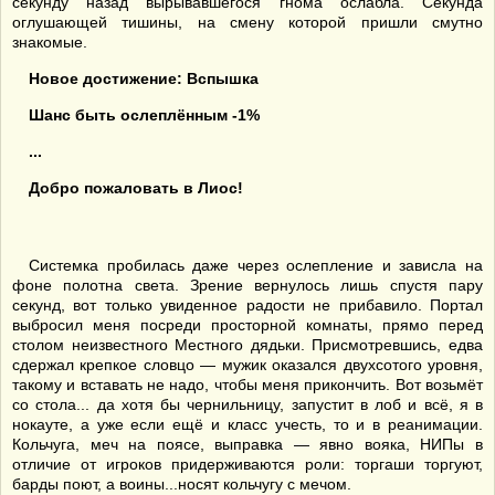
секунду назад вырывавшегося гнома ослабла. Секунда
оглушающей тишины, на смену которой пришли смутно
знакомые.
Новое достижение: Вспышка
Шанс быть ослеплённым -1%
...
Добро пожаловать в Лиос!
Системка пробилась даже через ослепление и зависла на
фоне полотна света. Зрение вернулось лишь спустя пару
секунд, вот только увиденное радости не прибавило. Портал
выбросил меня посреди просторной комнаты, прямо перед
столом неизвестного Местного дядьки. Присмотревшись, едва
сдержал крепкое словцо — мужик оказался двухсотого уровня,
такому и вставать не надо, чтобы меня прикончить. Вот возьмёт
со стола... да хотя бы чернильницу, запустит в лоб и всё, я в
нокауте, а уже если ещё и класс учесть, то и в реанимации.
Кольчуга, меч на поясе, выправка — явно вояка, НИПы в
отличие от игроков придерживаются роли: торгаши торгуют,
барды поют, а воины...носят кольчугу с мечом.