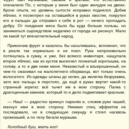
опечалило По, с которым у меня был один желудок на двоих.
Крохи опыта, но уровень сытости исправно поднялся. Добив
яблоко, я посмотрел на оставшийся в руках хвостик, покрутил
его в пальцах да отправил к себе в рот — нечего пропадать
добру. От поедания мяса было бы куда больше пользы, но
заниматься сыроедством недалеко от города не рискнул. Мало
ли какой тут впечатлительный народ.
Прикончив фрукт и казалось бы насытившись, вспомнил, что
в реале так нормально и не поел. Рука непроизвольно
потянулась в сумку, и уже, без всякого инвентаря, нащупала
второе яблоко, как из кустов выскочил лохматый коротышка, на
голову, а то и две ниже меня. Неказистый и взъерошенный, он
чем-то смахивал на малолетнего оборванца, вот только очень
волосатого. Из одежды штаны до колен, да жилетка безрукавка,
зато все пальцы в перстнях, да ещё в руках вертит какой-то
странный агрегат, всё тычет им в мою сторону. Палка с
драгоценным камнем, который то и дело подмигивает красным.
— Наш! — радостно крикнул паренёк и, сложив руки чашей,
махнул ими в мою сторону. Никаких спец эффектов не
последовало, но в следующую секунду я стоял насквозь
промокший, а по телу бегали мурашки.
Холодный душ, мать его!