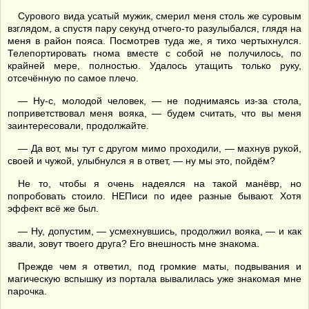
Сурового вида усатый мужик, смерил меня столь же суровым
взглядом, а спустя пару секунд отчего-то разулыбался, глядя на
меня в район пояса. Посмотрев туда же, я тихо чертыхнулся.
Телепортировать гнома вместе с собой не получилось, по
крайней мере, полностью. Удалось утащить только руку,
отсечённую по самое плечо.
— Ну-с, молодой человек, — не поднимаясь из-за стола,
поприветствовал меня вояка, — будем считать, что вы меня
заинтересовали, продолжайте.
— Да вот, мы тут с другом мимо проходили, — махнув рукой,
своей и чужой, улыбнулся я в ответ, — ну мы это, пойдём?
Не то, чтобы я очень надеялся на такой манёвр, но
попробовать стоило. НЕПиси по идее разные бывают. Хотя
эффект всё же был.
— Ну, допустим, — усмехнувшись, продолжил вояка, — и как
звали, зовут твоего друга? Его внешность мне знакома.
Прежде чем я ответил, под громкие маты, подвывания и
магическую вспышку из портала вывалилась уже знакомая мне
парочка.