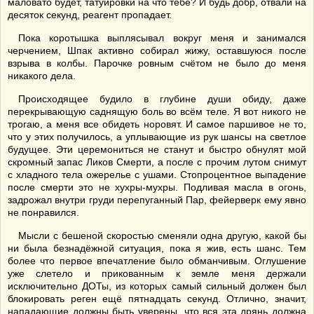
маловато будет, татуировки на что тебе? И будь добр, отвали на
десяток секунд, реагент пропадает.
Пока коротышка выплясывал вокруг меня и занимался
черчением, Шпак активно собирал жижу, оставшуюся после
взрыва в колбы. Парочке ровным счётом не было до меня
никакого дела.
Происходящее будило в глубине души обиду, даже
перекрывающую саднящую боль во всём теле. Я вот никого не
трогаю, а меня все обидеть норовят. И самое паршивое не то,
что у этих получилось, а уплывающие из рук шансы на светлое
будущее. Эти церемониться не станут и быстро обнулят мой
скромный запас Ликов Смерти, а после с прочим лутом снимут
с хладного тела ожерелье с ушами. Стопроцентное выпадение
после смерти это не хухры-мухры. Подливая масла в огонь,
задрожал внутри груди перепуганный Пар, фейерверк ему явно
не понравился.
Мысли с бешеной скоростью сменяли одна другую, какой бы
ни была безнадёжной ситуация, пока я жив, есть шанс. Тем
более что первое впечатление было обманчивым. Оглушение
уже слетело и прикованным к земле меня держали
исключительно ДОТы, из которых самый сильный должен был
блокировать реген ещё пятнадцать секунд. Отлично, значит,
нападающие должны быть уверены, что вся эта дрянь должна