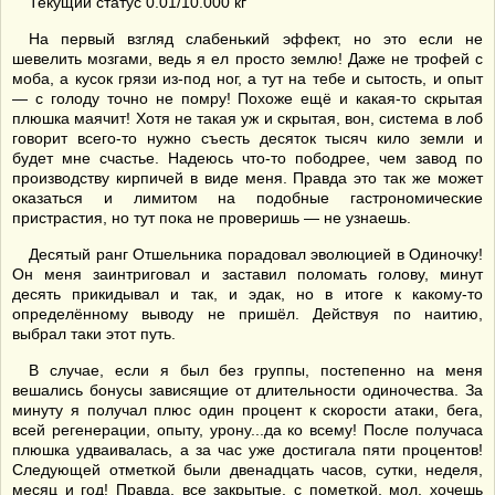
Текущий статус 0.01/10.000 кг
На первый взгляд слабенький эффект, но это если не
шевелить мозгами, ведь я ел просто землю! Даже не трофей с
моба, а кусок грязи из-под ног, а тут на тебе и сытость, и опыт
— с голоду точно не помру! Похоже ещё и какая-то скрытая
плюшка маячит! Хотя не такая уж и скрытая, вон, система в лоб
говорит всего-то нужно съесть десяток тысяч кило земли и
будет мне счастье. Надеюсь что-то пободрее, чем завод по
производству кирпичей в виде меня. Правда это так же может
оказаться и лимитом на подобные гастрономические
пристрастия, но тут пока не проверишь — не узнаешь.
Десятый ранг Отшельника порадовал эволюцией в Одиночку!
Он меня заинтриговал и заставил поломать голову, минут
десять прикидывал и так, и эдак, но в итоге к какому-то
определённому выводу не пришёл. Действуя по наитию,
выбрал таки этот путь.
В случае, если я был без группы, постепенно на меня
вешались бонусы зависящие от длительности одиночества. За
минуту я получал плюс один процент к скорости атаки, бега,
всей регенерации, опыту, урону...да ко всему! После получаса
плюшка удваивалась, а за час уже достигала пяти процентов!
Следующей отметкой были двенадцать часов, сутки, неделя,
месяц и год! Правда, все закрытые, с пометкой, мол, хочешь