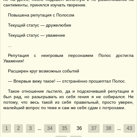
сантименты, принялся изучать творение.
Повышена репутация с Полосом
Текущий статус — дружелюбие
Текущий статус — уважение
...
Репутация с неигровым персонажем Полос достигла
Уважения!
Расширен круг возможных событий
— Впервые вижу такое! — отстранённо прошептал Полос.
Такое отношение льстило, да и подскочившей репутации я
был рад, но разыгрывать из себя гения я не собирался. Не
потому, что весь такой из себя правильный, просто уверен,
малейший вопрос по теме и сам же себя сдам с потрохами.
1
2
3
...
34
35
36
37
38
...
43