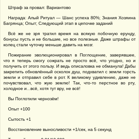
Штраф за провал: Вариантово
Награда: Алый Ритуал — Шанс успеха 80%; Знания Хозяина
Багрянца; Опыт; Следующий этап в цепочке заданий
Всё же не зря тратил время на всякую побочную ерунду,
бонусы пусть и не большие, но все полезные. Даже штрафы от
колец стали чуточку меньше давить на мозг.
Пожирание эволюционировал в Поглощение, заверявшее,
что я теперь смогу сожрать не просто всё, что угодно, но и
получить от этого пользу. И ведь описаловка не обманула! Дабы
закрепить обновлённый осколок душ, подхватил с земли горсть
земли и отправил себе в рот. К великому удивлению, даже не
почувствовал, что жую землю! Так, что-то перстное во рту,
холодное и...всё, хотя тут вру, не всё!
Вы Поглотили чернозём!
Опыт +100
Сытость +1
Восстановление выносливости +1/сек, на 5 секунд