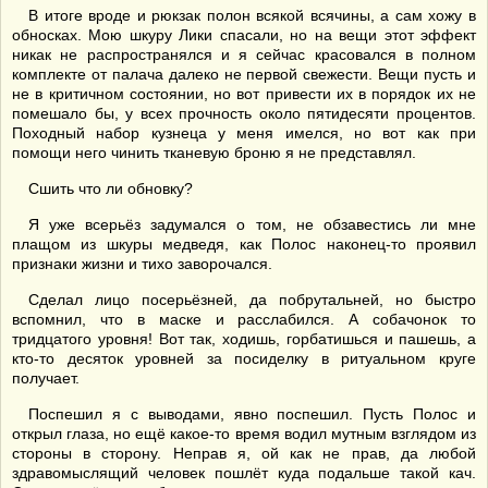
В итоге вроде и рюкзак полон всякой всячины, а сам хожу в
обносках. Мою шкуру Лики спасали, но на вещи этот эффект
никак не распространялся и я сейчас красовался в полном
комплекте от палача далеко не первой свежести. Вещи пусть и
не в критичном состоянии, но вот привести их в порядок их не
помешало бы, у всех прочность около пятидесяти процентов.
Походный набор кузнеца у меня имелся, но вот как при
помощи него чинить тканевую броню я не представлял.
Сшить что ли обновку?
Я уже всерьёз задумался о том, не обзавестись ли мне
плащом из шкуры медведя, как Полос наконец-то проявил
признаки жизни и тихо заворочался.
Сделал лицо посерьёзней, да побрутальней, но быстро
вспомнил, что в маске и расслабился. А собачонок то
тридцатого уровня! Вот так, ходишь, горбатишься и пашешь, а
кто-то десяток уровней за посиделку в ритуальном круге
получает.
Поспешил я с выводами, явно поспешил. Пусть Полос и
открыл глаза, но ещё какое-то время водил мутным взглядом из
стороны в сторону. Неправ я, ой как не прав, да любой
здравомыслящий человек пошлёт куда подальше такой кач.