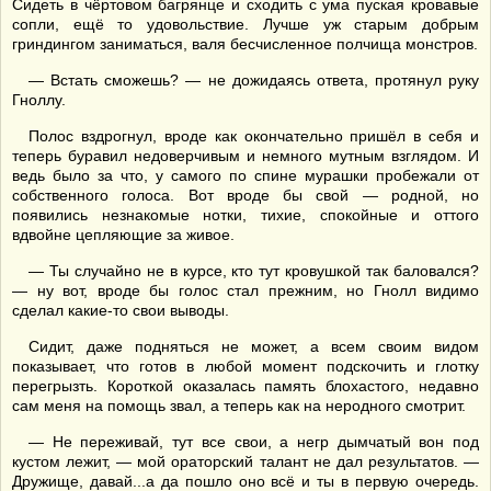
Сидеть в чёртовом багрянце и сходить с ума пуская кровавые
сопли, ещё то удовольствие. Лучше уж старым добрым
гриндингом заниматься, валя бесчисленное полчища монстров.
— Встать сможешь? — не дожидаясь ответа, протянул руку
Гноллу.
Полос вздрогнул, вроде как окончательно пришёл в себя и
теперь буравил недоверчивым и немного мутным взглядом. И
ведь было за что, у самого по спине мурашки пробежали от
собственного голоса. Вот вроде бы свой — родной, но
появились незнакомые нотки, тихие, спокойные и оттого
вдвойне цепляющие за живое.
— Ты случайно не в курсе, кто тут кровушкой так баловался?
— ну вот, вроде бы голос стал прежним, но Гнолл видимо
сделал какие-то свои выводы.
Сидит, даже подняться не может, а всем своим видом
показывает, что готов в любой момент подскочить и глотку
перегрызть. Короткой оказалась память блохастого, недавно
сам меня на помощь звал, а теперь как на неродного смотрит.
— Не переживай, тут все свои, а негр дымчатый вон под
кустом лежит, — мой ораторский талант не дал результатов. —
Дружище, давай...а да пошло оно всё и ты в первую очередь.