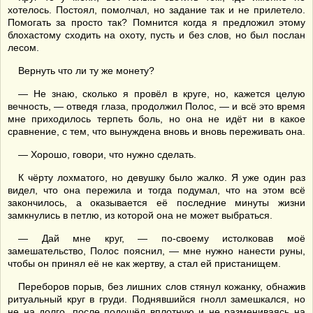
хотелось. Постоял, помолчал, но задание так и не прилетело.
Помогать за просто так? Помнится когда я предложил этому
блохастому сходить на охоту, пусть и без слов, но был послан
лесом.
Вернуть что ли ту же монету?
— Не знаю, сколько я провёл в круге, но, кажется целую
вечность, — отведя глаза, продолжил Полос, — и всё это время
мне приходилось терпеть боль, но она не идёт ни в какое
сравнение, с тем, что вынуждена вновь и вновь переживать она.
— Хорошо, говори, что нужно сделать.
К чёрту лохматого, но девушку было жалко. Я уже один раз
видел, что она пережила и тогда подумал, что на этом всё
закончилось, а оказывается её последние минуты жизни
замкнулись в петлю, из которой она не может выбраться.
— Дай мне круг, — по-своему истолковав моё
замешательство, Полос пояснил, — мне нужно нанести руны,
чтобы он принял её не как жертву, а стал ей пристанищем.
Переборов порыв, без лишних слов стянул кожанку, обнажив
ритуальный круг в груди. Поднявшийся гнолл замешкался, но
не на долго, после подошёл вплотную и не размениваясь на