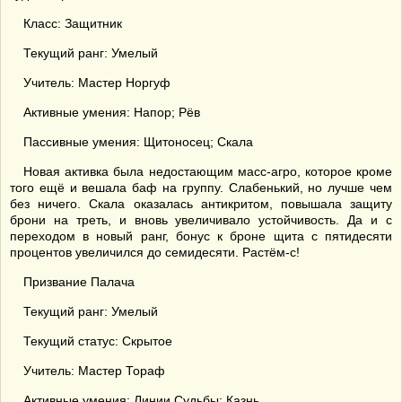
Класс: Защитник
Текущий ранг: Умелый
Учитель: Мастер Норгуф
Активные умения: Напор; Рёв
Пассивные умения: Щитоносец; Скала
Новая активка была недостающим масс-агро, которое кроме
того ещё и вешала баф на группу. Слабенький, но лучше чем
без ничего. Скала оказалась антикритом, повышала защиту
брони на треть, и вновь увеличивало устойчивость. Да и с
переходом в новый ранг, бонус к броне щита с пятидесяти
процентов увеличился до семидесяти. Растём-с!
Призвание Палача
Текущий ранг: Умелый
Текущий статус: Скрытое
Учитель: Мастер Тораф
Активные умения: Линии Судьбы; Казнь