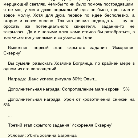
мерцающий светляк. Чем-бы то ни было помочь пострадавшим,
я не мог, у меня даже нормальной еды не было, про хилл и
вовсе молчу. Хотя для духа первое по идее бесполезно, а
второе и вовсе опасно. Так что решил подождать — ну не
бросать же потенциального свидетеля, задание-то не
закрылось. Да и с новыми плюшками стоило бы разобраться, в
том числе полученными и за убийство Тени.
Выполнен первый этап скрытого задания 'Искореняя
Скверну'
Вы сумели разыскать Хозяина Богрянца, по крайней мере в
одном из его воплощений.
Награда: Шанс успеха ритуала 30%; Опыт...
Дополнительная награда: Сопротивление магии крови +5%
Дополнительная награда: Урон от кровотечений снижен на
5%
...
Третий этап скрытого задания 'Искореняя Скверну'
Условия: Убить хозяина Багрянца