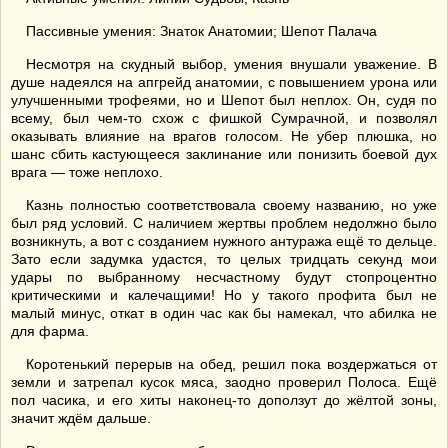
Пассивные умения: Знаток Анатомии; Шепот Палача
Несмотря на скудный выбор, умения внушали уважение. В
душе надеялся на апгрейд анатомии, с повышением урона или
улучшенными трофеями, но и Шепот был неплох. Он, судя по
всему, был чем-то схож с фишкой Сумрачной, и позволял
оказывать влияние на врагов голосом. Не убер плюшка, но
шанс сбить кастующееся заклинание или понизить боевой дух
врага — тоже неплохо.
Казнь полностью соответствовала своему названию, но уже
был ряд условий. С наличием жертвы проблем недолжно было
возникнуть, а вот с созданием нужного антуража ещё то дельце.
Зато если задумка удастся, то целых тридцать секунд мои
удары по выбранному несчастному будут стопроцентно
критическими и калечащими! Но у такого профита был не
малый минус, откат в один час как бы намекал, что абилка не
для фарма.
Коротенький перерыв на обед, решил пока воздержаться от
земли и затрепал кусок мяса, заодно проверил Полоса. Ещё
пол часика, и его хиты наконец-то доползут до жёлтой зоны,
значит ждём дальше.