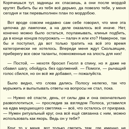
Корячишься тут, задницы их спасаешь, а они после мордой
крутят. Выбить бы из тебя всё дерьмо, да повезло тебе, у меня
сегодня и так перевыполнен план по мордобою.
Вот вроде совсем недавно сам себе говорил, что мне эта
цепочка до лампочки, а на деле оказалось всё иначе. Нет,
конечно можно было остаться, поуламывать, клинья подбить,
да в конце концов поугрожать — палач я или кто? Наверное, так
бы и поступил, да вот только тратить на всё это время
категорически не хотелось. Впереди меня ждут Скользящие,
приберегу все свои таланты, помноженные на злость для них!
— Постой, — нехотя бросил Гнолл в спину, но я даже не
сбавил шагу, обойдусь без одолжений. — Помоги, — рычащий
голос сбился, но он всё же добавил, — пожалуйста.
Было видно, что слова дались Полосу нелегко, так что
мурыжить и выпытывать ответы на вопросы не стал, пока.
— Нужно её спасти, день, от силы два и она окончательно
развоплотиться, — проследив за взглядом Полоса, уставился
на едва мерцающего светляка — всё, что осталось от призрака.
— Нужен ритуальный круг, она всё ещё связанна с ним, можно
использовать как якорь. Ведь он у тебя?
Круг то у меня, вот только светить тем, где именно не