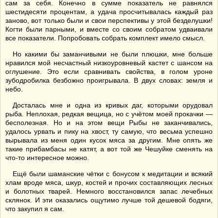
сам за себя. Конечно в сумме показатель не равнялся
шестидесяти процентам, а удача просчитывалась каждый раз
заново, вот только были и свои перспективы у этой безделушки!
Когти были парными, и вместе со своим собратом удваивали
все показатели. Попробовать собрать комплект имело смысл.
Но какими бы заманчивыми не были плюшки, мне больше
нравился мой несчастный низкоуровневый кастет с шансом на
оглушение. Это если сравнивать свойства, в голом уроне
зубодробилка безбожно проигрывала. В двух словах: земля и
небо.
Досталась мне и одна из кривых даг, которыми орудовал
рыба. Неплохая, редкая вещица, но с учётом моей прокачки —
бесполезная. Но и на этом вещи Рыбы не заканчивались,
удалось урвать и пику на хвост, ту самую, что весьма успешно
вырывала из меня один кусок мяса за другим. Мне опять же
такие прибамбасы не катят, а вот той же Чешуйке сменять на
что-то интересное можно.
Ещё были шаманские чётки с бонусом к медитации и всякий
хлам вроде мяса, шкур, костей и прочих составляющих лесных
и болотных тварей. Немного восстановился запас лечебных
склянок. И эти оказались ощутимо лучше той дешевой бодяги,
что закупил я сам.