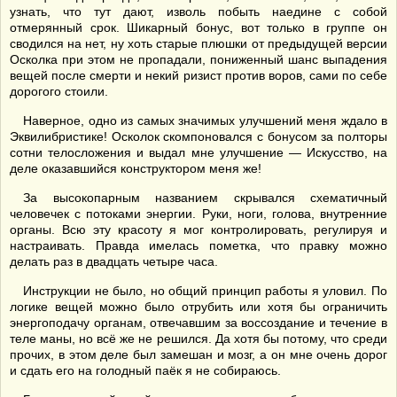
узнать, что тут дают, изволь побыть наедине с собой
отмерянный срок. Шикарный бонус, вот только в группе он
сводился на нет, ну хоть старые плюшки от предыдущей версии
Осколка при этом не пропадали, пониженный шанс выпадения
вещей после смерти и некий ризист против воров, сами по себе
дорогого стоили.
Наверное, одно из самых значимых улучшений меня ждало в
Эквилибристике! Осколок скомпоновался с бонусом за полторы
сотни телосложения и выдал мне улучшение — Искусство, на
деле оказавшийся конструктором меня же!
За высокопарным названием скрывался схематичный
человечек с потоками энергии. Руки, ноги, голова, внутренние
органы. Всю эту красоту я мог контролировать, регулируя и
настраивать. Правда имелась пометка, что правку можно
делать раз в двадцать четыре часа.
Инструкции не было, но общий принцип работы я уловил. По
логике вещей можно было отрубить или хотя бы ограничить
энергоподачу органам, отвечавшим за воссоздание и течение в
теле маны, но всё же не решился. Да хотя бы потому, что среди
прочих, в этом деле был замешан и мозг, а он мне очень дорог
и сдать его на голодный паёк я не собираюсь.