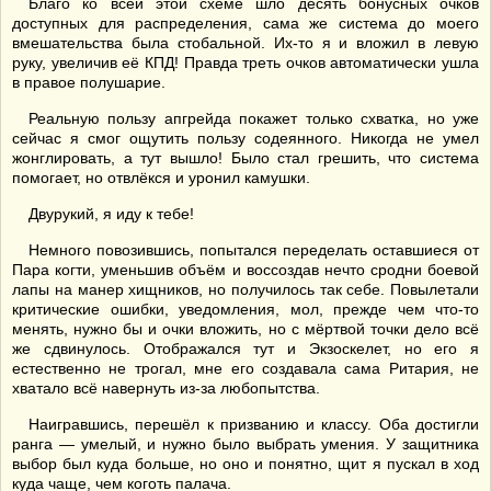
Благо ко всей этой схеме шло десять бонусных очков
доступных для распределения, сама же система до моего
вмешательства была стобальной. Их-то я и вложил в левую
руку, увеличив её КПД! Правда треть очков автоматически ушла
в правое полушарие.
Реальную пользу апгрейда покажет только схватка, но уже
сейчас я смог ощутить пользу содеянного. Никогда не умел
жонглировать, а тут вышло! Было стал грешить, что система
помогает, но отвлёкся и уронил камушки.
Двурукий, я иду к тебе!
Немного повозившись, попытался переделать оставшиеся от
Пара когти, уменьшив объём и воссоздав нечто сродни боевой
лапы на манер хищников, но получилось так себе. Повылетали
критические ошибки, уведомления, мол, прежде чем что-то
менять, нужно бы и очки вложить, но с мёртвой точки дело всё
же сдвинулось. Отображался тут и Экзоскелет, но его я
естественно не трогал, мне его создавала сама Ритария, не
хватало всё навернуть из-за любопытства.
Наигравшись, перешёл к призванию и классу. Оба достигли
ранга — умелый, и нужно было выбрать умения. У защитника
выбор был куда больше, но оно и понятно, щит я пускал в ход
куда чаще, чем коготь палача.