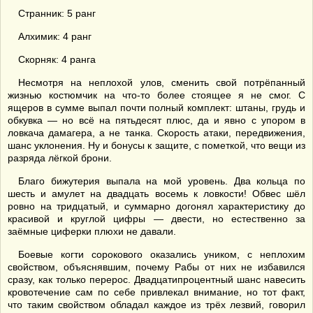
Странник: 5 ранг
Алхимик: 4 ранг
Скорняк: 4 ранга
Несмотря на неплохой улов, сменить свой потрёпанный
жизнью костюмчик на что-то более стоящее я не смог. С
ящеров в сумме выпал почти полный комплект: штаны, грудь и
обкувка — но всё на пятьдесят плюс, да и явно с упором в
ловкача дамагера, а не танка. Скорость атаки, передвижения,
шанс уклонения. Ну и бонусы к защите, с пометкой, что вещи из
разряда лёгкой брони.
Благо бижутерия выпала на мой уровень. Два кольца по
шесть и амулет на двадцать восемь к ловкости! Обвес шёл
ровно на тридцатый, и суммарно догонял характеристику до
красивой и круглой цифры — двести, но естественно за
заёмные циферки плюхи не давали.
Боевые когти сорокового оказались уником, с неплохим
свойством, объяснявшим, почему Рабы от них не избавился
сразу, как только перерос. Двадцатипроцентный шанс навесить
кровотечение сам по себе привлекал внимание, но тот факт,
что таким свойством обладал каждое из трёх лезвий, говорил