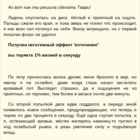
Ах вот как ты решила сделать Тварь!
Ладонь опустилась на диск, тёплый и приятный на ощупь.
Пальцы сжали его края, и пока зверь не понял что происходит,
я изо всех сил потянул на себя. Внизу затрещало, но с первой
попытки фокус не удался.
Получен негативный эффект 'истечение'
вы теряете 1% жизней в секунду
По телу пронеслась волна дрожи, меня бросило в жар, но
хватку я не ослабил, даже когда глаза начал застилать
кровавый пот. Выглядит страшно, да и ощущения не из
приятных, но терпимо, тем более в запасе почти две минуты.
Со второй попыткой диск едва поддался, а передо мной
появилось новое сообщение, предупреждающее, что теперь я
теряю по два процента в секунду. Ещё одна глупая попытка, и
я, истекающий кровью, жёстко матерясь наконец-то пустил в
ход позабытый рывок, в разы увеличив силу и подъёмную
мощь.