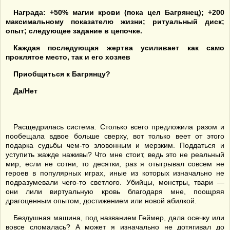
Награда: +50% магии крови (пока цел Багрянец); +200
максимальному показателю жизни; ритуальный диск;
опыт; следующее задание в цепочке.
Каждая последующая жертва усиливает как само
проклятое место, так и его хозяев
Приобщиться к Багрянцу?
Да/Нет
Расщедрилась система. Столько всего предложила разом и
пообещала вдвое больше сверху, вот только веет от этого
подарка судьбы чем-то зловонным и мерзким. Поддаться и
уступить жажде наживы? Что мне стоит, ведь это не реальный
мир, если не сотни, то десятки, раз я отыгрывал совсем не
героев в популярных играх, иные из которых изначально не
подразумевали чего-то светлого. Убийцы, монстры, твари —
они лили виртуальную кровь благодаря мне, поощряя
драгоценным опытом, достижением или новой абилкой.
Бездушная машина, под названием Геймер, дала осечку или
вовсе сломалась? А может я изначально не дотягивал до