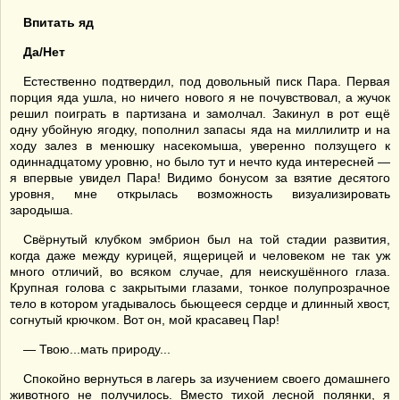
Впитать яд
Да/Нет
Естественно подтвердил, под довольный писк Пара. Первая
порция яда ушла, но ничего нового я не почувствовал, а жучок
решил поиграть в партизана и замолчал. Закинул в рот ещё
одну убойную ягодку, пополнил запасы яда на миллилитр и на
ходу залез в менюшку насекомыша, уверенно ползущего к
одиннадцатому уровню, но было тут и нечто куда интересней —
я впервые увидел Пара! Видимо бонусом за взятие десятого
уровня, мне открылась возможность визуализировать
зародыша.
Свёрнутый клубком эмбрион был на той стадии развития,
когда даже между курицей, ящерицей и человеком не так уж
много отличий, во всяком случае, для неискушённого глаза.
Крупная голова с закрытыми глазами, тонкое полупрозрачное
тело в котором угадывалось бьющееся сердце и длинный хвост,
согнутый крючком. Вот он, мой красавец Пар!
— Твою...мать природу...
Спокойно вернуться в лагерь за изучением своего домашнего
животного не получилось. Вместо тихой лесной полянки, я