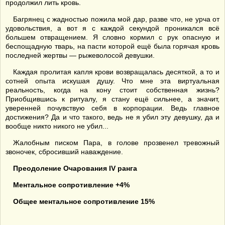
продолжил лить кровь.
Багрянец с жадностью пожила мой дар, разве что, не урча от
удовольствия, а вот я с каждой секундой проникался всё
большем отвращением. Я словно кормил с рук опасную и
беспощадную тварь, на пасти которой ещё была горячая кровь
последней жертвы — рыжеволосой девушки.
Каждая пролитая капля крови возвращалась десяткой, а то и
сотней опыта искушая душу. Что мне эта виртуальная
реальность, когда на кону стоит собственная жизнь?
Приобщившись к ритуалу, я стану ещё сильнее, а значит,
уверенней почувствую себя в корпорации. Ведь главное
достижения? Да и что такого, ведь не я убил эту девушку, да и
вообще никто никого не убил...
Жалобным писком Пара, в голове прозвенел тревожный
звоночек, сбросивший наваждение.
Преодоление Очарования
IV
ранга
Ментальное сопротивление +4%
Общее ментальное сопротивление 15%