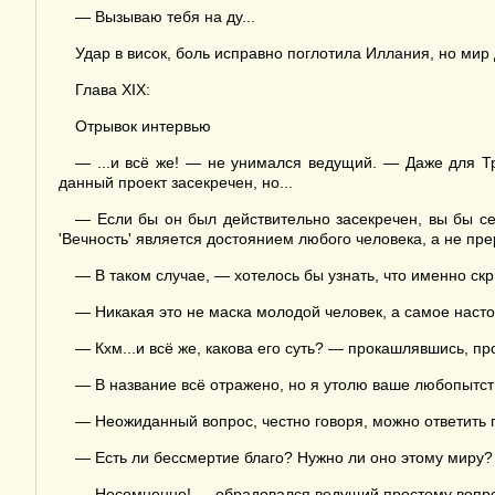
— Вызываю тебя на ду...
Удар в висок, боль исправно поглотила Иллания, но мир
Глава XIX:
Отрывок интервью
— ...и всё же! — не унимался ведущий. — Даже для Т
данный проект засекречен, но...
— Если бы он был действительно засекречен, вы бы се
'Вечность' является достоянием любого человека, а не пр
— В таком случае, — хотелось бы узнать, что именно с
— Никакая это не маска молодой человек, а самое насто
— Кхм...и всё же, какова его суть? — прокашлявшись, п
— В название всё отражено, но я утолю ваше любопытств
— Неожиданный вопрос, честно говоря, можно ответить п
— Есть ли бессмертие благо? Нужно ли оно этому миру?
— Несомненно! — обрадовался ведущий простому вопрос