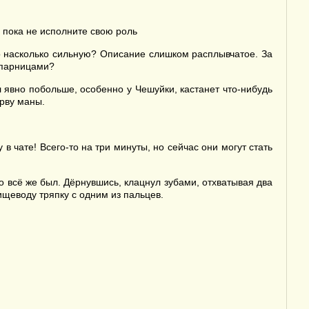
 пока не исполните свою роль
ко насколько сильную? Описание слишком расплывчатое. За
апарницами?
 явно побольше, особенно у Чешуйки, кастанет что-нибудь
орву маны.
в чате! Всего-то на три минуты, но сейчас они могут стать
но всё же был. Дёрнувшись, клацнул зубами, отхватывая два
ищеводу тряпку с одним из пальцев.