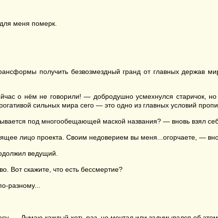
 для меня померк.
рансформы получить безвозмездный гранд от главных держав мир
йчас о нём не говорили! — добродушно усмехнулся старичок, но
ерогативой сильных мира сего — это одно из главных условий про
крывается под многообещающей маской названия? — вновь взял себ
ящее лицо проекта. Своим недоверием вы меня...огорчаете, — вно
родолжил ведущий.
о. Вот скажите, что есть бессмертие?
о-разному...
у. — Думаю каждый хоть раз, но мечтал или задумывался об этом