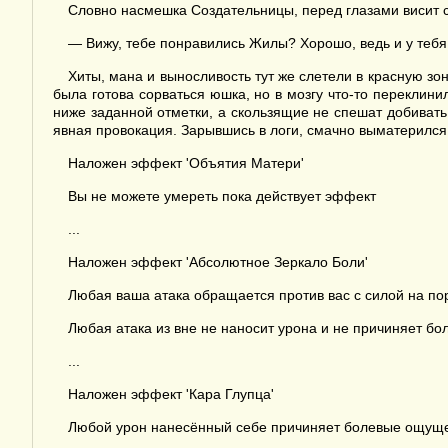
Словно насмешка Создательницы, перед глазами висит с
— Вижу, тебе понравились Жилы? Хорошо, ведь и у тебя е
Хиты, мана и выносливость тут же слетели в красную зо
была готова сорваться юшка, но в мозгу что-то переклин
ниже заданной отметки, а скользящие не спешат добивать,
явная провокация. Зарывшись в логи, смачно выматерился
Наложен эффект 'Объятия Матери'
Вы не можете умереть пока действует эффект
...
Наложен эффект 'Абсолютное Зеркало Боли'
Любая ваша атака обращается против вас с силой на п
Любая атака из вне не наносит урона и не причиняет бо
...
Наложен эффект 'Кара Глупца'
Любой урон нанесённый себе причиняет болевые ощущ