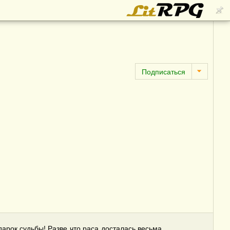
одарок судьбы! Разве что раса досталась весьма