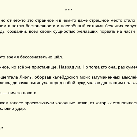
* * *
, но отчего-то это странное и в чём-то даже страшное место стало
ем в петлю бесконечности и населённый сотнями безликих силуэ
ляды созданий, всей своей сущностью желавших порвать на части
 это время бессознательно шёл.
ное, но всё же пристанище. Навряд ли. Но тогда кто она, раз суме
ошептала Лиэль, оборвав калейдоскоп моих затуманенных мыслей.
ваясь, девочка вытянула перед собой руку, указав дрожащим пальчи
 — ничего нового.
тихом голосе проскользнули холодные нотки, от которых становилос
словно удар.
ы?