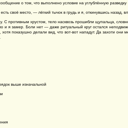
ообщение о том, что выполнено условие на углублённую разведку 
сть своё место, — лёгкий тычок в грудь и я, откинувшись назад, вл
ну. С противным хрустом, тело насквозь прошибли щупальца, слов
ило и я замер. Боли нет — даже ритуальный круг остался неподвиж
 хотя показушно делали вид, что вот-вот нападут. Да захоти они м
.
орядок выше изначальной
ли
ения