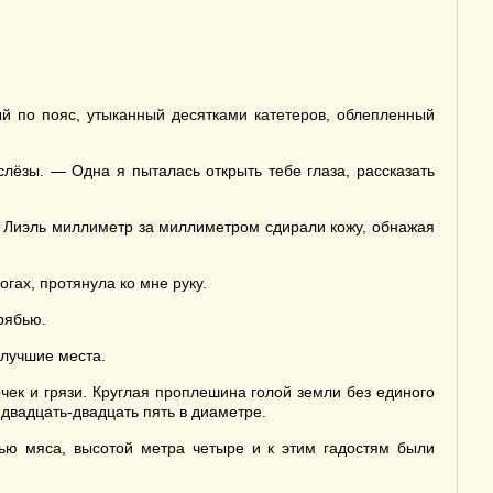
й по пояс, утыканный десятками катетеров, облепленный
лёзы. — Одна я пыталась открыть тебе глаза, рассказать
 с Лиэль миллиметр за миллиметром сдирали кожу, обнажая
гах, протянула ко мне руку.
рябью.
 лучшие места.
чек и грязи. Круглая проплешина голой земли без единого
двадцать-двадцать пять в диаметре.
вью мяса, высотой метра четыре и к этим гадостям были