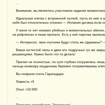
...
Внимание, вы являетесь участником задания межконтинен
Идеальная клетка с встроенной пыткой, пусть из неё и
себя был относительно спокоен — Иллания должна если не
У меня то нет никаких убойных и моментальных абилок,
на рефлексах и пиши пропало. Есть у неё парочка заклин
— Интересно, твои спутники будут столь же сдержаны? 
Взмах когтистой лапы и двое его подручных тут же закры
решающими. Нужно было что-то делать!
Прилип не полностью, по сути глубоко погрузились лишь 
пальца конвоиру неудачнику бережно поправлявшему кляп. 
Вы пожрали плоть Гаральдара
Ловкость +5
Опыт +10.000
...
Перенята способность 'Заражение'