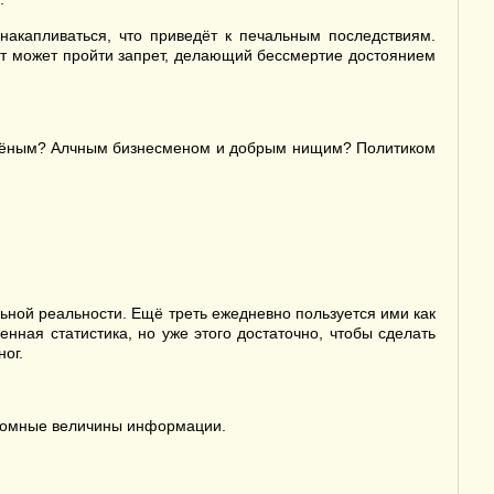
акапливаться, что приведёт к печальным последствиям.
тат может пройти запрет, делающий бессмертие достоянием
и учёным? Алчным бизнесменом и добрым нищим? Политиком
ной реальности. Ещё треть ежедневно пользуется ими как
ная статистика, но уже этого достаточно, чтобы сделать
ог.
громные величины информации.