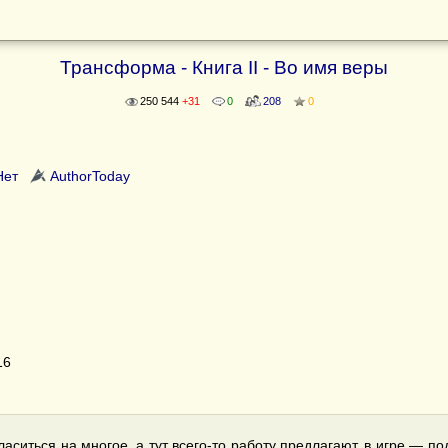
Трансформа - Книга II - Во имя веры
250 544
+31
0
208
0
Нет
AuthorToday
16
гласиться на многое, а тут всего-то работу предлагают, в игре — п