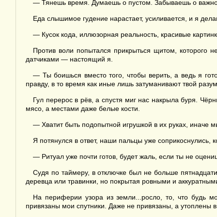
— Тянешь время. Думаешь о пустом. Забываешь о важн
Еда слышимое гудение нарастает, усиливается, и я дел
— Кусок кода, иллюзорная реальность, красивые картинк
Против воли попытался прикрыться щитом, которого н
датчиками — настоящий я.
— Ты боишься вместо того, чтобы верить, а ведь я го
правду, в то время как иные лишь затуманивают твой разу
Гул перерос в рёв, а спустя миг нас накрыла буря. Чё
мясо, а местами даже белые кости.
— Хватит быть подопытной игрушкой в их руках, иначе м
Я потянулся в ответ, наши пальцы уже соприкоснулись, к
— Ритуал уже почти готов, будет жаль, если ты не оцен
Судя по таймеру, в отключке был не больше пятнадцати
деревца или травинки, но покрытая ровными и аккуратным
На периферии узора из земли...росло, то, что будь 
привязаны мои спутники. Даже не привязаны, а утоплены 