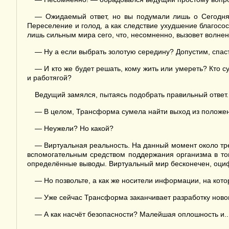
— Ожидаемый ответ, но вы подумали лишь о Сегодняш
Переселение и голод, а как следствие ухудшение благосо
лишь сильным мира сего, что, несомненно, вызовет волнен
— Ну а если выбрать золотую середину? Допустим, спас
— И кто же будет решать, кому жить или умереть? Кто
и работягой?
Ведущий замялся, пытаясь подобрать правильный ответ.
— В целом, Трансформа сумела найти выход из положе
— Неужели? Но какой?
— Виртуальная реальность. На данный момент около тр
вспомогательным средством поддержания организма в тон
определённые выводы. Виртуальный мир бесконечен, оцифр
— Но позвольте, а как же носители информации, на кото
— Уже сейчас Трансформа заканчивает разработку ново
— А как насчёт безопасности? Малейшая оплошность и..