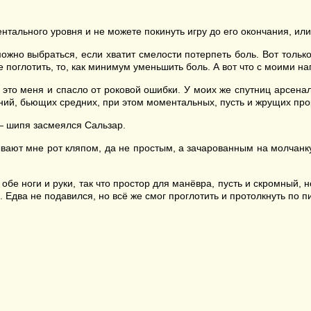
тального уровня и не можете покинуть игру до его окончания, или
 можно выбраться, если хватит смелости потерпеть боль. Вот толь
 поглотить, то, как минимум уменьшить боль. А вот что с моими н
 это меня и спасло от роковой ошибки. У моих же спутниц арсенал
аний, бьющих средних, при этом моментальных, пусть и жрущих пр
— шипя засмеялся Сальзар.
вают мне рот кляпом, да не простым, а зачарованным на молчанку 
обе ноги и руки, так что простор для манёвра, пусть и скромный, 
Едва не подавился, но всё же смог проглотить и протолкнуть по п