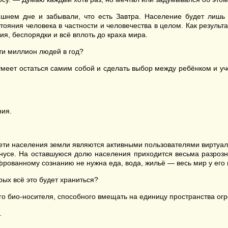
нем дне и забывали, что есть Завтра. Население будет лишь н
стояния человека в частности и человечества в целом. Как резуль
ия, беспорядки и всё вплоть до краха мира.
ти миллион людей в год?
 сумеет остаться самим собой и сделать выбор между ребёнком 
ния.
ети населения земли являются активными пользователями виртуаль
усе. На оставшуюся долю населения приходится весьма разрознен
ованному сознанию не нужна еда, вода, жильё — весь мир у его н
рых всё это будет храниться?
го био-носителя, способного вмещать на единицу пространства о
.