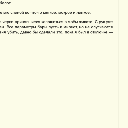
болот.
етаю спиной во что-то мягкое, мокрое и липкое.
но черви принявшиеся копошиться в моём животе. С рук уже
ен. Все параметры бары пусть и мигают, но не опускаются
еня убить, давно бы сделали это, пока я был в отключке —