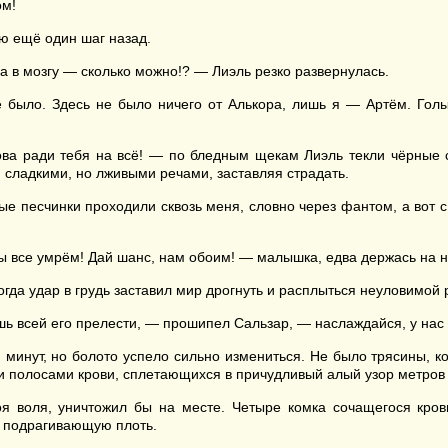
ом!
аю ещё один шаг назад.
а в мозгу — сколько можно!? — Лиэль резко развернулась.
е было. Здесь не было ничего от Алькора, лишь я — Артём. Голы
това ради тебя на всё! — по бледным щекам Лиэль текли чёрные с
м сладкими, но лживыми речами, заставляя страдать.
рные песчинки проходили сквозь меня, словно через фантом, а вот
ы все умрём! Дай шанс, нам обоим! — малышка, едва держась на но
огда удар в грудь заставил мир дрогнуть и расплыться неуловимой 
ишь всей его прелести, — прошипел Сальзар, — наслаждайся, у нас
 минут, но болото успело сильно измениться. Не было трясины, ко
и полосами крови, сплетающихся в причудливый алый узор метров 
моя воля, уничтожил бы на месте. Четыре комка сочащегося кро
в подрагивающую плоть.