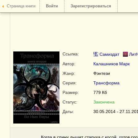
Страница книги
Войти
Зарегистрироваться
Ссылка:
Самиздат
Лит
Автор:
Калашников Марк
Жанр:
Фэнтези
Серия:
Трансформа
Размер:
779 Кб
Статус:
Закончена
Даты:
30.05.2014 - 27.11.20
Когда в спину дышит старуха с косой, готов со