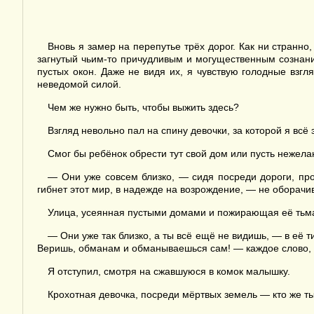
Вновь я замер на перепутье трёх дорог. Как ни странно
загнутый чьим-то причудливым и могущественным сознани
пустых окон. Даже не видя их, я чувствую голодные взг
неведомой силой.
Чем же нужно быть, чтобы выжить здесь?
Взгляд невольно пал на спину девочки, за которой я всё
Смог бы ребёнок обрести тут свой дом или пусть нежелан
— Они уже совсем близко, — сидя посреди дороги, пр
гибнет этот мир, в надежде на возрождение, — не оборачи
Улица, усеянная пустыми домами и пожирающая её тьма
— Они уже так близко, а ты всё ещё не видишь, — в её 
Веришь, обманам и обманываешься сам! — каждое слово, 
Я отступил, смотря на сжавшуюся в комок малышку.
Крохотная девочка, посреди мёртвых земель — кто же т