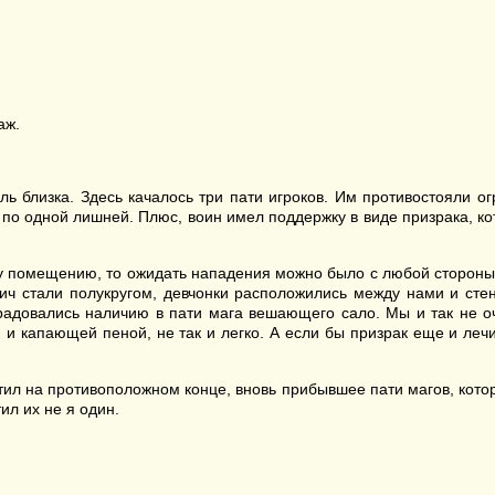
аж.
ль близка. Здесь качалось три пати игроков. Им противостояли ог
о одной лишней. Плюс, воин имел поддержку в виде призрака, кот
у помещению, то ожидать нападения можно было с любой стороны.
 Лич стали полукругом, девчонки расположились между нами и сте
радовались наличию в пати мага вешающего сало. Мы и так не о
 и капающей пеной, не так и легко. А если бы призрак еще и лечи
ил на противоположном конце, вновь прибывшее пати магов, которое
ил их не я один.