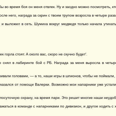
тобы во время боя он меня отвлек. Ну и заодно можно посмотреть, 
сле него, награда за скрин с твоим трупом возросла в четыре раза
й и выложил в сеть. Шумиха вокруг медведя только начала утихат
горла стоят. А около вас, скоро не скучно будет'.
 снял в лабиринте бой с РБ. Награда за меня выросла в четыр
ивали головами, — а то, наши игры в шпионов, чтобы не поймали, т
отказался от помощи Валерки. Возможно мои напарники уже устали
лосуточную охрану, на время пари. Это решит многие наши неудоб
аться в команде с напарниками по дивизион, и другое ходить с 