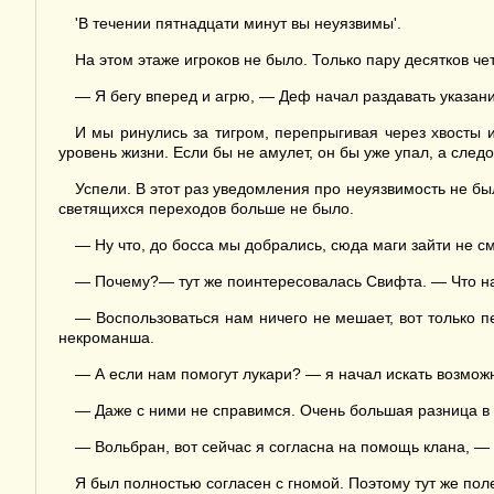
'В течении пятнадцати минут вы неуязвимы'.
На этом этаже игроков не было. Только пару десятков 
— Я бегу вперед и агрю, — Деф начал раздавать указани
И мы ринулись за тигром, перепрыгивая через хвосты и
уровень жизни. Если бы не амулет, он бы уже упал, а след
Успели. В этот раз уведомления про неуязвимость не бы
светящихся переходов больше не было.
— Ну что, до босса мы добрались, сюда маги зайти не см
— Почему?— тут же поинтересовалась Свифта. — Что н
— Воспользоваться нам ничего не мешает, вот только п
некроманша.
— А если нам помогут лукари? — я начал искать возможн
— Даже с ними не справимся. Очень большая разница в 
— Вольбран, вот сейчас я согласна на помощь клана, —
Я был полностью согласен с гномой. Поэтому тут же пол