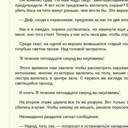
Он конечно прав. Но нам надо лицо, заинтересованное в
предупредили. А вот если предложить заплатить охране? В
убить боса на пять минут раньше, чем могли бы. Это вариа
— Деф, сходи к охранникам, предложи за нас по два зо
Как я и ожидал, охрана согласилась, но накинула еще 
меня, оно того стоит. Теперь у нас есть часа два, чтобы сп
Среди скал, на одной из вершин возвышался старый по
голубым светом проем. Над головой загорелось.
'В течении пятнадцати секунд вы неуязвимы'
Этого времени нам хватило чтобы рассмотреть окружа
колоннами, многие из которых валялись на полу, мешая 
люстра валялась в центре зала. С первого же взгляда п
светящийся проход.
И опять 'В течении пятнадцати секунд вы неуязвимы'.
На втором этаже царила все та же разруха. Вот только 
сбились в кучки. Чтобы никому не мешать, решили пересеч
Неожиданно раздался сигнал сообщения.
— Народ, пять сек, — попросил я остановиться напарник