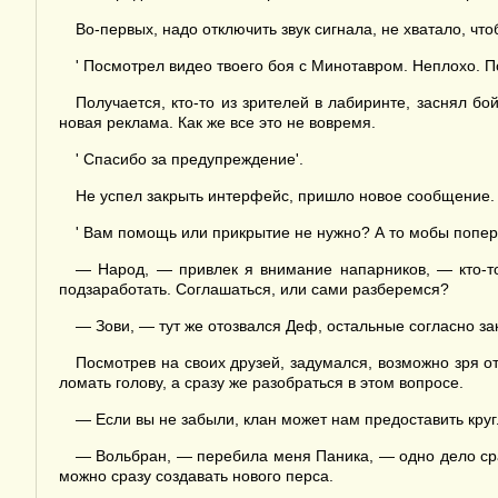
Во-первых, надо отключить звук сигнала, не хватало, ч
' Посмотрел видео твоего боя с Минотавром. Неплохо. По
Получается, кто-то из зрителей в лабиринте, заснял бо
новая реклама. Как же все это не вовремя.
' Спасибо за предупреждение'.
Не успел закрыть интерфейс, пришло новое сообщение.
' Вам помощь или прикрытие не нужно? А то мобы поперек 
— Народ, — привлек я внимание напарников, — кто-то
подзаработать. Соглашаться, или сами разберемся?
— Зови, — тут же отозвался Деф, остальные согласно зак
Посмотрев на своих друзей, задумался, возможно зря 
ломать голову, а сразу же разобраться в этом вопросе.
— Если вы не забыли, клан может нам предоставить круг
— Вольбран, — перебила меня Паника, — одно дело сраж
можно сразу создавать нового перса.