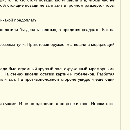
, то те, кто стоит позади, могут заплатить, чтобы нас не
е. А стоящие позади не заплатят в тройном размере, чтобы
никакой предоплаты.
аплатили бы девять золотых, а придется двадцать. Как на
.
грозовые тучи. Приготовив оружие, мы вошли в мерцающий
ереди был огромный круглый зал, окруженный мраморными
 На стенах висели остатки картин и гобеленов. Разбитая
секли зал. На противоположной стороне увидели еще один
 луками. И не по одиночке, а по двое и трое. Игроки тоже