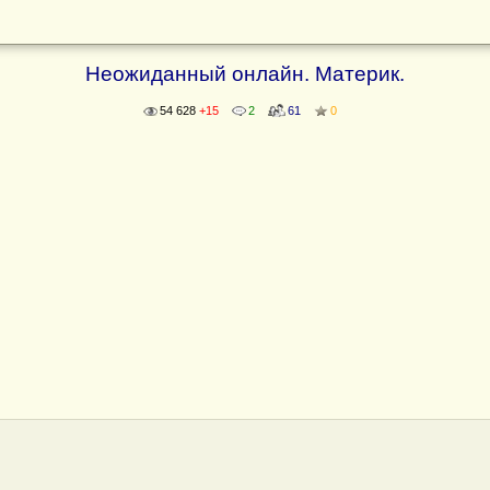
Неожиданный онлайн. Материк.
54 628
+15
2
61
0