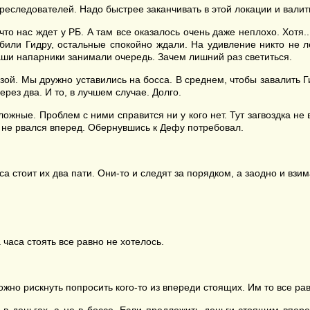
еследователей. Надо быстрее заканчивать в этой локации и валит
о нас ждет у РБ. А там все оказалось очень даже неплохо. Хотя..
 били Гидру, остальные спокойно ждали. На удивление никто не 
аши напарники занимали очередь. Зачем лишний раз светиться.
ой. Мы дружно уставились на босса. В среднем, чтобы завалить Ги
ерез два. И то, в лучшем случае. Долго.
ложные. Проблем с ними справится ни у кого нет. Тут загвоздка не в
о не рвался вперед. Обернувшись к Дефу потребовал.
а стоит их два пати. Они-то и следят за порядком, а заодно и взим
часа стоять все равно не хотелось.
но рискнуть попросить кого-то из впереди стоящих. Им то все равн