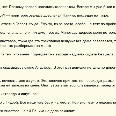
 нет. Поэтому воспользовались телепортом. Вскоре мы уже были в 
у? — поинтересовалась довольная Паника, восседая на тигре.
 ответил Гаррет. Ну да. Ему-то, из-за роста, особенно тяжело про
 Деф, сначала починил шмот, все же Минотавр здорово меня потреп
отавра, точка где эта трехглавая чешуйчатая дама появляется, то
или, что разберемся на месте.
то тем, кто меня поджидает на выходе надоело сидеть без дела, н
и оказываюсь около Анастазы. В этот раз девушка не шла по дорог
 почесать мне за ухом. Это конечно приятно, но переходит рамки. 
ая ей залезть на меня. Она тут же этим воспользовалась, перед э
из города и ищут нас.
о с Гидрой. Все наши уже были на месте. Но явно чем-то недоволь
я Анастаза, но ей Паника не дала закончить.