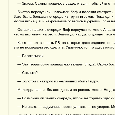
— Знаем. Самим пришлось разделиться, чтобы уйти от пр
Быстро перекусили, наложили баф и полезли смотреть, чт
Зато была большая очередь из групп игроков. Пока одни
молча вконец. Я и некроманша остались в укрытии, пока н
Оставив наших в очереди Деф вернулся ко мне с Анастаз
несколько минут на респ. Значит до нас дело дойдет часа ч
Как я понял, все пять РБ, на которых дают задание, не с
это не помешали это сделать. Удивляло, то что здесь никт
— Рассказывай.
— Эта территория принадлежит клану '3Гада'. Около босс
— Сколько?
— Золотой с каждого из желающих убить Гидру.
Молодцы парни. Делают деньги на ровном месте. Но два 
— Возможно ли занять очередь, чтобы не торчать здесь?
— Не знаю, — задумчиво протянул танк, — не уверен. Мож