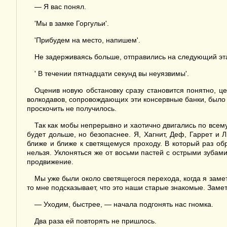
— Я вас понял.
'Мы в замке Горгульи'.
'Прибудем на место, напишем'.
Не задерживаясь больше, отправились на следующий эт
' В течении пятнадцати секунд вы неуязвимы'.
Оценив новую обстановку сразу становится понятно, це
волкодавов, сопровождающих эти консервные банки, было п
проскочить не получилось.
Так как мобы непрерывно и хаотично двигались по всем
будет дольше, но безопаснее. Я, Хагнит, Деф, Гаррет и
ближе и ближе к светящемуся проходу. В который раз об
нельзя. Уклоняться же от восьми пастей с острыми зубами
продвижение.
Мы уже были около светящегося перехода, когда я замет
то мне подсказывает, что это наши старые знакомые. Замет
— Уходим, быстрее, — начала подгонять нас гномка.
Два раза ей повторять не пришлось.