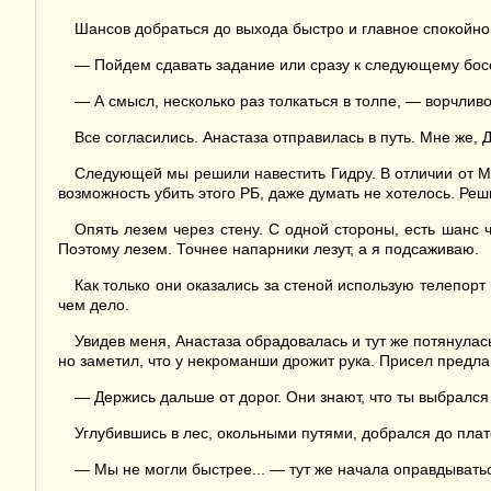
Шансов добраться до выхода быстро и главное спокойно,
— Пойдем сдавать задание или сразу к следующему босс
— А смысл, несколько раз толкаться в толпе, — ворчливо
Все согласились. Анастаза отправилась в путь. Мне же,
Следующей мы решили навестить Гидру. В отличии от Мин
возможность убить этого РБ, даже думать не хотелось. Реш
Опять лезем через стену. С одной стороны, есть шанс ч
Поэтому лезем. Точнее напарники лезут, а я подсаживаю.
Как только они оказались за стеной использую телепорт 
чем дело.
Увидев меня, Анастаза обрадовалась и тут же потянулась
но заметил, что у некроманши дрожит рука. Присел предлаг
— Держись дальше от дорог. Они знают, что ты выбрался 
Углубившись в лес, окольными путями, добрался до плат
— Мы не могли быстрее... — тут же начала оправдыватьс