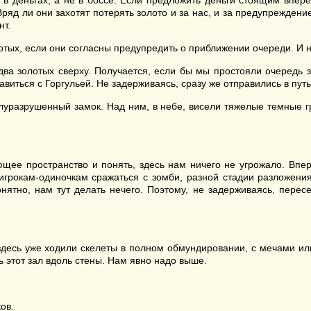
 деньгах, а не в боссе. Если предложить деньги стоящим впереди
ряд ли они захотят потерять золото и за нас, и за предупреждени
нт.
лотых, если они согласны предупредить о приближении очереди. И 
два золотых сверху. Получается, если бы мы простояли очередь з
равиться с Горгульей. Не задерживаясь, сразу же отправились в путь
луразрушенный замок. Над ним, в небе, висели тяжелые темные 
ющее пространство и понять, здесь нам ничего не угрожало. Вп
игрокам-одиночкам сражаться с зомби, разной стадии разложения.
онятно, нам тут делать нечего. Поэтому, не задерживаясь, пере
здесь уже ходили скелеты в полном обмундировании, с мечами или
ь этот зал вдоль стены. Нам явно надо выше.
ов.