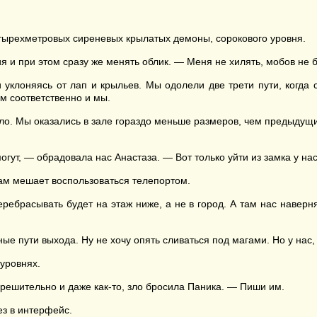
четырехметровых сиреневых крылатых демоны, сорокового уровня.
я и при этом сразу же менять облик. — Меня не хилять, мобов не 
 уклоняясь от лап и крыльев. Мы одолели две трети пути, когда 
ом соответственно и мы.
ло. Мы оказались в зале гораздо меньше размеров, чем предыдущи
огут, — обрадовала нас Анастаза. — Вот только уйти из замка у нас
ам мешает воспользоваться телепортом.
еребрасывать будет на этаж ниже, а не в город. А там нас наве
ые пути выхода. Ну не хочу опять сливаться под магами. Но у нас,
уровнях.
 решительно и даже как-то, зло бросила Паника. — Пиши им.
ез в интерфейс.