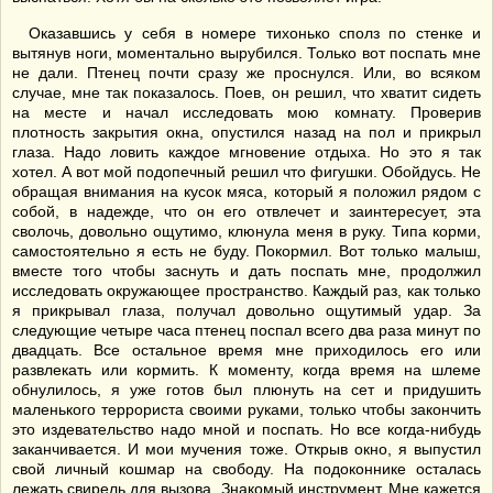
Оказавшись у себя в номере тихонько сполз по стенке и
вытянув ноги, моментально вырубился. Только вот поспать мне
не дали. Птенец почти сразу же проснулся. Или, во всяком
случае, мне так показалось. Поев, он решил, что хватит сидеть
на месте и начал исследовать мою комнату. Проверив
плотность закрытия окна, опустился назад на пол и прикрыл
глаза. Надо ловить каждое мгновение отдыха. Но это я так
хотел. А вот мой подопечный решил что фигушки. Обойдусь. Не
обращая внимания на кусок мяса, который я положил рядом с
собой, в надежде, что он его отвлечет и заинтересует, эта
сволочь, довольно ощутимо, клюнула меня в руку. Типа корми,
самостоятельно я есть не буду. Покормил. Вот только малыш,
вместе того чтобы заснуть и дать поспать мне, продолжил
исследовать окружающее пространство. Каждый раз, как только
я прикрывал глаза, получал довольно ощутимый удар. За
следующие четыре часа птенец поспал всего два раза минут по
двадцать. Все остальное время мне приходилось его или
развлекать или кормить. К моменту, когда время на шлеме
обнулилось, я уже готов был плюнуть на сет и придушить
маленького террориста своими руками, только чтобы закончить
это издевательство надо мной и поспать. Но все когда-нибудь
заканчивается. И мои мучения тоже. Открыв окно, я выпустил
свой личный кошмар на свободу. На подоконнике осталась
лежать свирель для вызова. Знакомый инструмент. Мне кажется