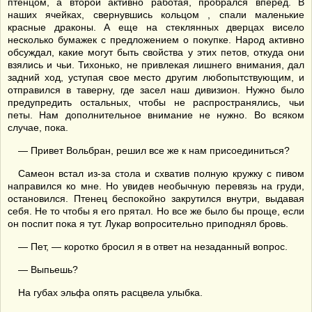
птенцом, а второй активно работая, пробрался вперед. В
наших ячейках, свернувшись кольцом , спали маленькие
красные драконы. А еще на стеклянных дверцах висело
несколько бумажек с предложением о покупке. Народ активно
обсуждал, какие могут быть свойства у этих петов, откуда они
взялись и чьи. Тихонько, не привлекая лишнего внимания, дал
задний ход, уступая свое место другим любопытствующим, и
отправился в таверну, где засел наш дивизион. Нужно было
предупредить остальных, чтобы не распространялись, чьи
петы. Нам дополнительное внимание не нужно. Во всяком
случае, пока.
— Привет Вольбран, решил все же к нам присоединиться?
Самеон встал из-за стола и схватив полную кружку с пивом
направился ко мне. Но увидев необычную перевязь на груди,
остановился. Птенец беспокойно закрутился внутри, выдавая
себя. Не то чтобы я его прятал. Но все же было бы проще, если
он поспит пока я тут. Лукар вопросительно приподнял бровь.
— Пет, — коротко бросил я в ответ на незаданный вопрос.
— Выпьешь?
На губах эльфа опять расцвела улыбка.