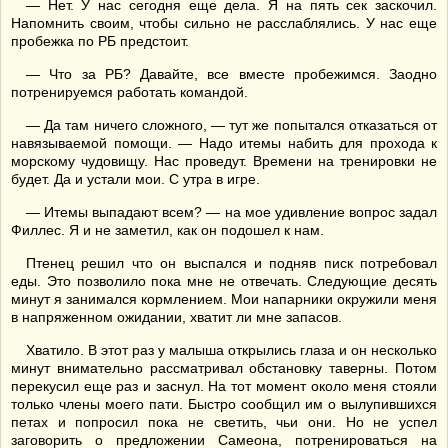
— Нет. У нас сегодня еще дела. Я на пять сек заскочил.
Напомнить своим, чтобы сильно не расслаблялись. У нас еще
пробежка по РБ предстоит.
— Что за РБ? Давайте, все вместе пробежимся. Заодно
потренируемся работать командой.
— Да там ничего сложного, — тут же попытался отказаться от
навязываемой помощи. — Надо итемы набить для прохода к
морскому чудовищу. Нас проведут. Времени на тренировки не
будет. Да и устали мои. С утра в игре.
— Итемы выпадают всем? — на мое удивление вопрос задал
Филлес. Я и не заметил, как он подошел к нам.
Птенец решил что он выспался и подняв писк потребовал
еды. Это позволило пока мне не отвечать. Следующие десять
минут я занимался кормлением. Мои напарники окружили меня
в напряженном ожидании, хватит ли мне запасов.
Хватило. В этот раз у малыша открылись глаза и он несколько
минут внимательно рассматривал обстановку таверны. Потом
перекусил еще раз и заснул. На тот момент около меня стояли
только члены моего пати. Быстро сообщил им о вылупившихся
петах и попросил пока не светить, чьи они. Но не успел
заговорить о предложении Самеона, потренироваться на