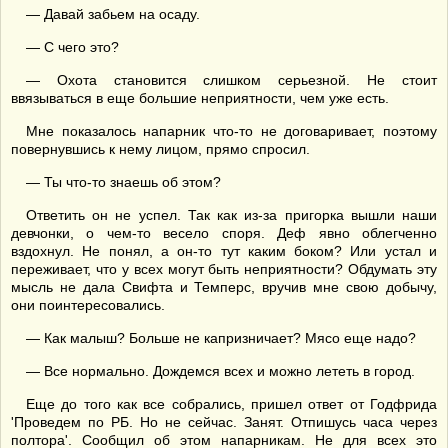
— Давай забьем на осаду.
— С чего это?
— Охота становится слишком серьезной. Не стоит
ввязываться в еще большие неприятности, чем уже есть.
Мне показалось напарник что-то не договаривает, поэтому
повернувшись к нему лицом, прямо спросил.
— Ты что-то знаешь об этом?
Ответить он не успел. Так как из-за пригорка вышли наши
девчонки, о чем-то весело споря. Деф явно облегченно
вздохнул. Не понял, а он-то тут каким боком? Или устал и
переживает, что у всех могут быть неприятности? Обдумать эту
мысль не дала Свифта и Темперс, вручив мне свою добычу,
они поинтересовались.
— Как малыш? Больше не капризничает? Мясо еще надо?
— Все нормально. Дождемся всех и можно лететь в город.
Еще до того как все собрались, пришел ответ от Годфрида
'Проведем по РБ. Но не сейчас. Занят. Отпишусь часа через
полтора'. Сообщил об этом напарникам. Не для всех это