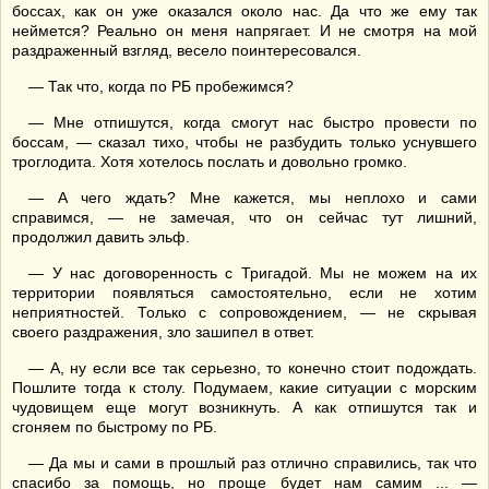
боссах, как он уже оказался около нас. Да что же ему так
неймется? Реально он меня напрягает. И не смотря на мой
раздраженный взгляд, весело поинтересовался.
— Так что, когда по РБ пробежимся?
— Мне отпишутся, когда смогут нас быстро провести по
боссам, — сказал тихо, чтобы не разбудить только уснувшего
троглодита. Хотя хотелось послать и довольно громко.
— А чего ждать? Мне кажется, мы неплохо и сами
справимся, — не замечая, что он сейчас тут лишний,
продолжил давить эльф.
— У нас договоренность с Тригадой. Мы не можем на их
территории появляться самостоятельно, если не хотим
неприятностей. Только с сопровождением, — не скрывая
своего раздражения, зло зашипел в ответ.
— А, ну если все так серьезно, то конечно стоит подождать.
Пошлите тогда к столу. Подумаем, какие ситуации с морским
чудовищем еще могут возникнуть. А как отпишутся так и
сгоняем по быстрому по РБ.
— Да мы и сами в прошлый раз отлично справились, так что
спасибо за помощь, но проще будет нам самим ... —