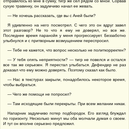
отправилось ко мне в сумку, тигр же сел рядом со мной. Сорвав
сухую травинку, он задумчиво начал ее жевать.
— Не хочешь рассказать, где вы с Аней были?
Я удивленно на него посмотрел. С чего это он вдруг завел
этот разговор? Не то что я ему не доверял, но все же.
Последнее время паранойя у меня прогрессирует. Беззаботно
улыбнулся и с притворным возмущением переспросил.
— Тебе не кажется, что вопрос несколько не политкорректен?
— У тебя опять неприятности? — тигр не повелся и остался
все так же серьезен. Я перестал улыбаться. Дефендер не раз
доказал что ему можно доверять. Поэтому сказал как было.
— Нас в текстурах закрыли, понадобилось некоторое время,
чтобы выбраться.
— Чего же помощи не попросил?
— Там исходящие были перекрыты. При всем желании никак.
Напарник задумчиво потер подбородок. Его взгляд блуждал
по горизонту. Несколько минут мы оба молчали думая о своем.
И тут он вполне серьезно предложил.