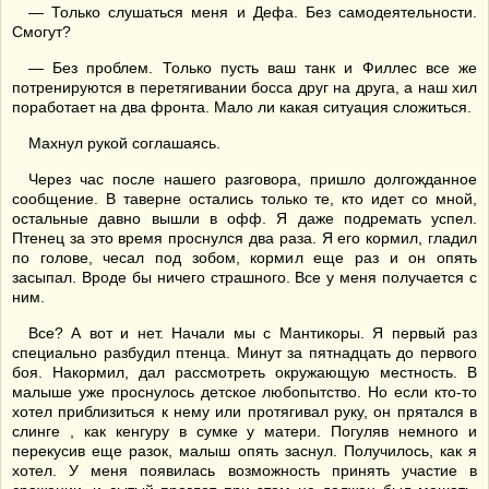
— Только слушаться меня и Дефа. Без самодеятельности.
Смогут?
— Без проблем. Только пусть ваш танк и Филлес все же
потренируются в перетягивании босса друг на друга, а наш хил
поработает на два фронта. Мало ли какая ситуация сложиться.
Махнул рукой соглашаясь.
Через час после нашего разговора, пришло долгожданное
сообщение. В таверне остались только те, кто идет со мной,
остальные давно вышли в офф. Я даже подремать успел.
Птенец за это время проснулся два раза. Я его кормил, гладил
по голове, чесал под зобом, кормил еще раз и он опять
засыпал. Вроде бы ничего страшного. Все у меня получается с
ним.
Все? А вот и нет. Начали мы с Мантикоры. Я первый раз
специально разбудил птенца. Минут за пятнадцать до первого
боя. Накормил, дал рассмотреть окружающую местность. В
малыше уже проснулось детское любопытство. Но если кто-то
хотел приблизиться к нему или протягивал руку, он прятался в
слинге , как кенгуру в сумке у матери. Погуляв немного и
перекусив еще разок, малыш опять заснул. Получилось, как я
хотел. У меня появилась возможность принять участие в