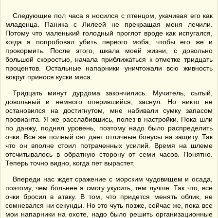
* * *
Следующие пол часа я носился с птенцом, укачивая его как
младенца. Паника с Лилеей не прекращая меня лечили.
Потому что маленький голодный проглот вроде как испугался,
когда я попробовал убить первого моба, чтобы его же и
прокормить. После этого, шкала моей жизни, с довольно
большой скоростью, начала приближаться к отметке тридцать
процентов. Остальные напарники уничтожали всю живность
вокруг принося куски мяса.
Тридцать минут дурдома закончились. Мучитель, сытый,
довольный и немного оперившийся, заснул. Но никто не
остановился на достигнутом, мне набивали сумку запасом
провианта. Я же расслабившись, полез в настройки. Пока шли
по данжу, поднял уровень, поэтому надо было распределить
очки. Все же полный сет дает отличные бонусы на защиту. Так
что он вполне стоил потраченных усилий. Время на шлеме
отсчитывалось в обратную сторону от семи часов. Понятно.
Теперь точно видно, когда пет вырастет.
Впереди нас ждет сражение с морским чудовищем и осада,
поэтому, чем больнее я смогу укусить, тем лучше. Так что, все
очки бросил в атаку. В том, что придется менять облик, не
сомневался ни секунды. Но это чуть позже, сейчас же, пока все
мои напарники на охоте, надо было решить организационные