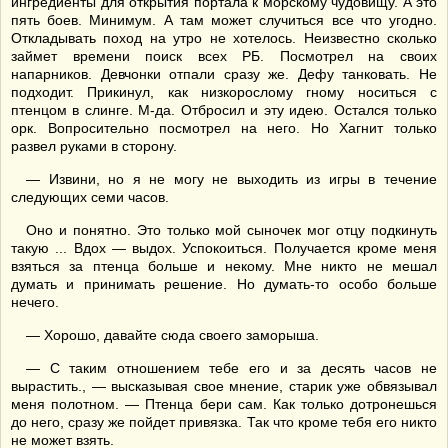
ингредиенты для открытия портала к морскому чудовищу. А это
пять боев. Минимум. А там может случиться все что угодно.
Откладывать поход на утро не хотелось. Неизвестно сколько
займет времени поиск всех РБ. Посмотрел на своих
напарников. Девчонки отпали сразу же. Дефу танковать. Не
подходит. Прикинул, как низкорослому гному носиться с
птенцом в слинге. М-да. Отбросил и эту идею. Остался только
орк. Вопросительно посмотрел на него. Но Хагнит только
развел руками в сторону.
— Извини, но я не могу не выходить из игры в течение
следующих семи часов.
Оно и понятно. Это только мой сыночек мог отцу подкинуть
такую ... Вдох — выдох. Успокоиться. Получается кроме меня
взяться за птенца больше и некому. Мне никто не мешал
думать и принимать решение. Но думать-то особо больше
нечего.
— Хорошо, давайте сюда своего заморыша.
— С таким отношением тебе его и за десять часов не
вырастить., — высказывая свое мнение, старик уже обвязывал
меня полотном. — Птенца бери сам. Как только дотронешься
до него, сразу же пойдет привязка. Так что кроме тебя его никто
не может взять.