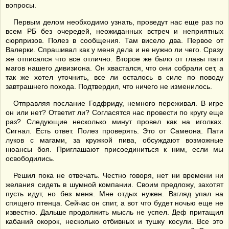
вопросы.
Первым делом необходимо узнать, проведут нас еще раз по
всем РБ без очередей, неожиданных встреч и неприятных
сюрпризов. Полез в сообщения. Там висело два. Первое от
Валерки. Спрашивал как у меня дела и не нужно ли чего. Сразу
же отписался что все отлично. Второе же было от главы пати
магов нашего дивизиона. Он хвастался, что они собрали сет, а
так же хотел уточнить, все ли осталось в силе по поводу
завтрашнего похода. Подтвердил, что ничего не изменилось.
Отправляя послание Годфриду, немного переживал. В игре
он или нет? Ответит ли? Согласятся нас провести по кругу еще
раз? Следующие несколько минут провел как на иголках.
Сигнал. Есть ответ. Полез проверять. Это от Самеона. Пати
луков с магами, за кружкой пива, обсуждают возможные
нюансы боя. Приглашают присоединиться к ним, если мы
освободились.
Решил пока не отвечать. Честно говоря, нет ни времени ни
желания сидеть в шумной компании. Своим предложу, захотят
пусть идут, но без меня. Мне отдых нужен. Взгляд упал на
спящего птенца. Сейчас он спит, а вот что будет ночью еще не
известно. Дальше продолжить мысль не успел. Деф притащил
кабаний окорок, несколько отбивных и тушку косули. Все это