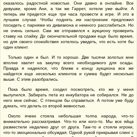
оказалось радостной новостью. Они давно в онлайне. Все
девушки, кроме Ани, а так же Гаррет, хотели уже выйти. А
теперь им придется еще три часа провести в игре. И это в
лучшем случае. Чтобы поднять им настроение предложил
посидеть с парнями из дивизиона и немного расслабиться. Но
не очень сильно. Сам же отправился к аукциону проверить
ставку на спайку. До окончательной продажи еще было время,
но для своего спокойствия хотелось увидеть, что есть хотя бы
один клиент.
Только один и был. И то хорошо. Две тысячи золотых мне
вполне хватит на закупку всего необходимого для осады.
Правда я надеялся, что ближе к концу аукциона все же
найдется еще несколько клиентов и сумма будет несколько
выше. С этим разобрались.
Пока было время, сходил посмотреть, кто же у меня
вылупился. Забирать пета из инкубатора не собирался. Не до
него мне сейчас. С птенцом бы справиться. А потом уже буду
думать, что делать со второй живностью.
Около ячеек стояла небольшая толпа народа, что-то
внимательно рассматривая. Что-то или кого-то. Мы все яйца
разместили недалеко друг от друга. Там-то и стояли игроки,
что-то эмоционально обсуждая. Одной рукой прикрывая слинг с