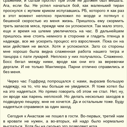
сражении, и сытый проглот при этом не должен был мешать.
Ага, если бы. Не успел начаться бой, как маленький тиран
проснулся с жутким криком испугавшись РБ, которого я как раз
в этот момент неплохо приложил по морде и потянул с
бешеной скоростью из меня жизнь. Пришлось ему скормить
треть запасов мяса, прежде чем он успокоился. Так мало этого,
еще и время на шлеме увеличилось на час. В дальнейшем
пришлось мне стоять немного в сторонке и гладить птенца в
надежде, все же ускорить процесс его взросления. Пока он на
мои действия не велся. Хотя и успокоился. Зато со стороны
мне хорошо была видна слаженная работа нашего тигра и
танцора с пати лукарей. Неплохо у них получалось. Слаженно.
Босс бегал между ними, вроде как они его за веревочки
дергали. И не только Мантикора. Парни отлично справились и
без меня.
Через час Годфрид попрощался с нами, выразив большую
надежду, на то, что мы больше не увидимся. Я тоже хотел бы
на это надеяться. Но прямо говорить об этом не стал. Нет, ну,
он вроде как парень неплохой. Но делать несколько заходов в
подводную пещеру, мне не хочется. Да и остальным тоже. Буду
надеяться справимся за один заход.
Сегодня к Анастазе не пошел в гости. Во-первых, третий нам
в кровати не нужен, а во-вторых, ей надо было нормально
выспаться. Хотя бы на сколько это позволяет игра.