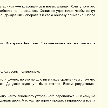
арники уже красовались в новых штанах. Хотя у кого это
абсолютно не осталось. Хагнит не удержался, чтобы ее тут
тно. Дождавшись оборота я и свою обновку примерил. После
ли. Все кроме Анастазы. Она уже полностью восстановила
еполох своим появлением.
о и шумно, но это не шло ни в какое сравнением с тем что
ся. Да даже вздохнуть было тяжело. Вокруг раздавались
ытки найти виновного устроенного переполоха ни к чему не
давать дроп. А то ушлые игроки продают втридорога все, а