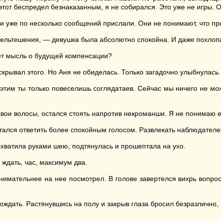
этот беспредел безнаказанным, я не собирался. Это уже не игры. О
ики уже по несколько сообщений прислали. Они не понимают, что пр
 мельтешения, — девушка была абсолютно спокойна. И даже похлопа
еет мысль о будущей компенсации?
скрывал этого. Но Аня не обиделась. Только загадочно улыбнулась.
тим ты только повеселишь соглядатаев. Сейчас мы ничего не можем
вои волосы, остался стоять напротив некроманши. Я не понимаю ее
тался ответить более спокойным голосом. Развлекать наблюдателе
хватила руками шею, подтянулась и прошептала на ухо.
 ждать, час, максимум два.
нимательнее на нее посмотрел. В голове завертелся вихрь вопрос
ождать. Растянувшись на полу и закрыв глаза бросил безразлично,