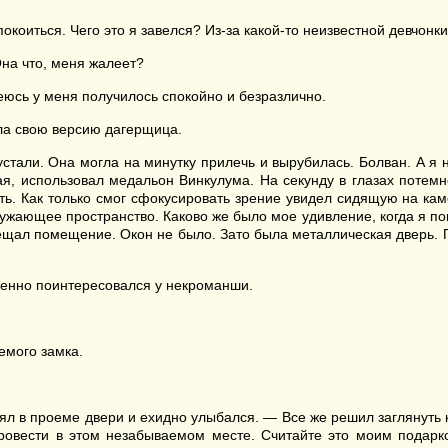
окоиться. Чего это я завелся? Из-за какой-то неизвестной девчонки
на что, меня жалеет?
еюсь у меня получилось спокойно и безразлично.
а свою версию дагерщица.
стали. Она могла на минутку прилечь и вырубилась. Болван. А я н
ая, использовал медальон Винкулума. На секунду в глазах потемн
ть. Как только смог сфокусировать зрение увидел сидящую на кам
жающее пространство. Каково же было мое удивление, когда я пон
щал помещение. Окон не было. Зато была металлическая дверь. Под
ленно поинтересовался у некроманши.
емого замка.
 в проеме двери и ехидно улыбался. — Все же решил заглянуть к 
ровести в этом незабываемом месте. Считайте это моим подарк