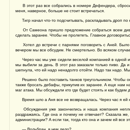
В этот раз все собрались в номере Дефендера, сбросив
меня, наверное, больше не стоит встречаться.
Тигр начал что-то подсчитывать, раскладывать дроп по 
От Самеона пришло предложение собраться всем дивиз
сделать заранее. Чтобы не пролететь. Главное договоритьс
Хотел до встречи с парнями поговорить с Аней. Было 
вечером мы все обсудим. Не смертельно. Во всяком случа
Через час мы уже сидели веселой компанией в одной из
мы выбили за день. В этот раз заказали только пиво. Да 
шепнула, что ей надо ненадолго отойти. Надо так надо. М
Решено было поставить танков треугольником. Чтобы они
также бросать дебафы, прикупив их заранее. А еще нам на
маг атака. Мы обсуждали кто где будет стоять и как будем 
Время шло а Аня все не возвращалась. Через час я ей н
Обсуждения уже закончились и наша компания неплох
раздражаясь. Где она и почему не отвечает? Сказала же,
администрации? А если так, тогда кто она и зачем ей все
— Вольбран, в чем дело?