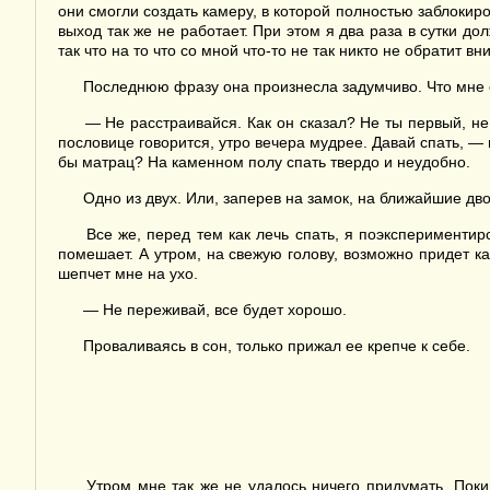
они смогли создать камеру, в которой полностью заблокир
выход так же не работает. При этом я два раза в сутки до
так что на то что со мной что-то не так никто не обратит 
Последнюю фразу она произнесла задумчиво. Что мне с
— Не расстраивайся. Как он сказал? Не ты первый, не 
пословице говорится, утро вечера мудрее. Давай спать, — 
бы матрац? На каменном полу спать твердо и неудобно.
Одно из двух. Или, заперев на замок, на ближайшие двое
Все же, перед тем как лечь спать, я поэкспериментиро
помешает. А утром, на свежую голову, возможно придет к
шепчет мне на ухо.
— Не переживай, все будет хорошо.
Проваливаясь в сон, только прижал ее крепче к себе.
Утром мне так же не удалось ничего придумать. Поки