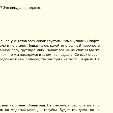
? Это никуда не годится.
а нее уже готов всех собак спустить. Улыбнувшись Свифта
ело и поплыло. Пошатнулся, какой-то странный перенос в
енном полу грустную Аню. Значит все же не спит. И где же
ял, что мы находимся в каком -то подвале. Со всех сторон
ошел к ней. Толкнул, так как ручки не было. Закрыто. Не
нам на огонек. Очень рад. Не стесняйся, располагайся по
ом на медовый месяц — голубки. Будьте как дома, но не