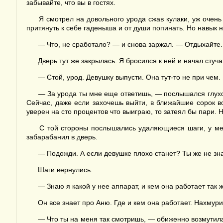
забывайте, что вы в гостях.
Я смотрел на довольного урода сжав кулаки, уж очень 
притянуть к себе гаденыша и от души попинать. Но навык 
— Что, не сработало? — и снова заржал. — Отдыхайте.
Дверь тут же закрылась. Я бросился к ней и начал стуча
— Стой, урод. Девушку выпусти. Она тут-то не при чем.
— За урода ты мне еще ответишь, — послышался глухой 
Сейчас, даже если захочешь выйти, в ближайшие сорок во
уверен на сто процентов что выиграю, то затеял бы пари. 
С той стороны послышались удаляющиеся шаги, у меня ж
забарабанил в дверь.
— Подожди. А если девушке плохо станет? Ты же не знае
Шаги вернулись.
— Знаю я какой у нее аппарат, и кем она работает так 
Он все знает про Аню. Где и кем она работает. Нахмури
— Что ты на меня так смотришь, — обиженно возмутилась