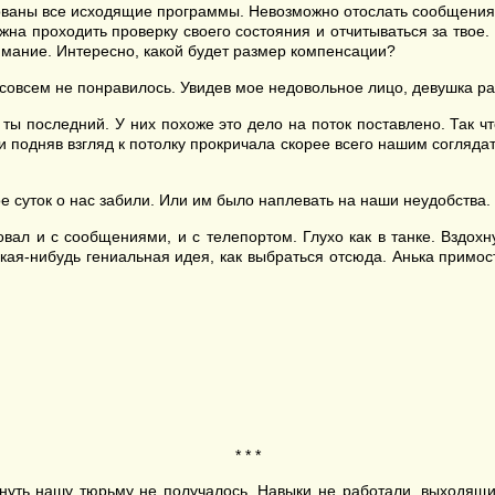
ованы все исходящие программы. Невозможно отослать сообщения, 
лжна проходить проверку своего состояния и отчитываться за твое.
внимание. Интересно, какой будет размер компенсации?
овсем не понравилось. Увидев мое недовольное лицо, девушка р
ты последний. У них похоже это дело на поток поставлено. Так чт
и подняв взгляд к потолку прокричала скорее всего нашим согляда
 суток о нас забили. Или им было наплевать на наши неудобства. Ч
вал и с сообщениями, и с телепортом. Глухо как в танке. Вздохну
акая-нибудь гениальная идея, как выбраться отсюда. Анька примос
* * *
нуть нашу тюрьму не получалось. Навыки не работали, выходящи