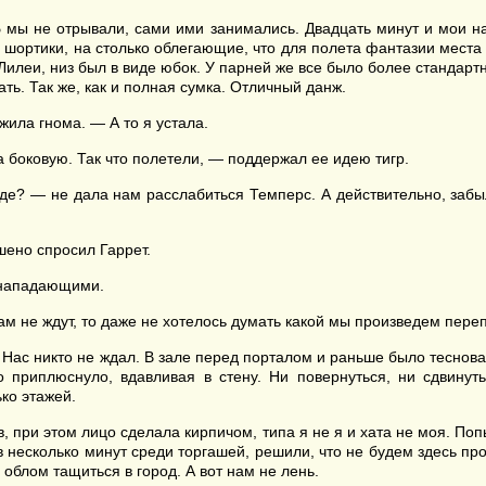
мы не отрывали, сами ими занимались. Двадцать минут и мои нап
шортики, на столько облегающие, что для полета фантазии места 
 Лилеи, низ был в виде юбок. У парней же все было более стандар
ать. Так же, как и полная сумка. Отличный данж.
ила гнома. — А то я устала.
 боковую. Так что полетели, — поддержал ее идею тигр.
оде? — не дала нам расслабиться Темперс. А действительно, забы
ено спросил Гаррет.
 нападающими.
там не ждут, то даже не хотелось думать какой мы произведем пер
ас никто не ждал. В зале перед порталом и раньше было тесноват
приплюснуло, вдавливая в стену. Ни повернуться, ни сдвинуть
ко этажей.
, при этом лицо сделала кирпичом, типа я не я и хата не моя. Поп
в несколько минут среди торгашей, решили, что не будем здесь про
у облом тащиться в город. А вот нам не лень.