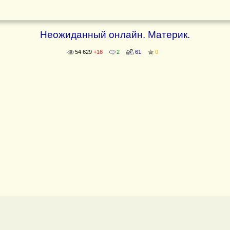
Неожиданный онлайн. Материк.
54 629
+16
2
61
0