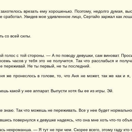
захотелось врезать ему хорошенько. Поэтому, недолго думая, вы
не сработал. Увидев мое удивленное лицо, Сертайо заржал как лош
ть со всей силы.
голос с той стороны. — А по поводу девушки, сам виноват. Просил
семь часов у тебя это не получится. Так что расслабься и полу
Не переживай. Не ты первый, не ты последний.
е пронеслось в голове, то, что Аня не может, так же как и я, 
шь какой у нее аппарат. Выпусти хотя бы ее из игры. Эй.
же знаю. Так что можешь не переживать. Все у нее будет нормально
вшись повернулся к девушке надеясь, что она мне хоть что-то объя
 некроманша. — Я тут не при чем. Скорее всего, этому гаду кто-т