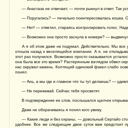
— Анастаза не отвечает, — почти рыкнул в ответ. Так усп
— Поругались? — печально поинтересовалась кошка. О
— Нет! — ответил, стараясь контролировать голос. Над
— Возможно она просто заснула в номере? — выдвинул
А я об этом даже не подумал. Действительно. Мы все у
отошла назад к веселящейся компании. А я, не откладыв
этот раз получился. Возможно просто сказывается усталос
она была все это время? Растерянным взглядом обвел окру
нас окружал камень. Коптящий одинокий факел слабо осве
понял.
— Ань, а мы где и главное что ты тут делаешь? — удив
— Не переживай. Сейчас тебя просветят.
В подтверждение ее слов, послышался щелчок открыва
Даже не оборачиваясь я понял кого увижу.
— Какие люди и без охраны, — довольный Сертайо стоял
удобнее. Все же следующие двое суток вам предстоит п