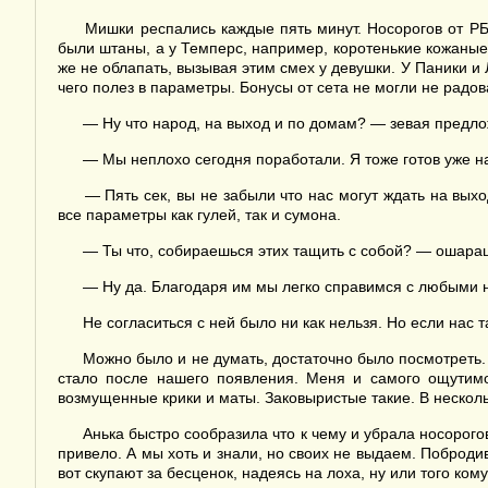
Мишки респались каждые пять минут. Носорогов от РБ 
были штаны, а у Темперс, например, коротенькие кожаные 
же не облапать, вызывая этим смех у девушки. У Паники и
чего полез в параметры. Бонусы от сета не могли не радов
— Ну что народ, на выход и по домам? — зевая предлож
— Мы неплохо сегодня поработали. Я тоже готов уже на
— Пять сек, вы не забыли что нас могут ждать на вых
все параметры как гулей, так и сумона.
— Ты что, собираешься этих тащить с собой? — ошараш
— Ну да. Благодаря им мы легко справимся с любыми
Не согласиться с ней было ни как нельзя. Но если нас 
Можно было и не думать, достаточно было посмотреть. Н
стало после нашего появления. Меня и самого ощутимо 
возмущенные крики и маты. Заковыристые такие. В несколь
Анька быстро сообразила что к чему и убрала носорогов
привело. А мы хоть и знали, но своих не выдаем. Поброди
вот скупают за бесценок, надеясь на лоха, ну или того ком