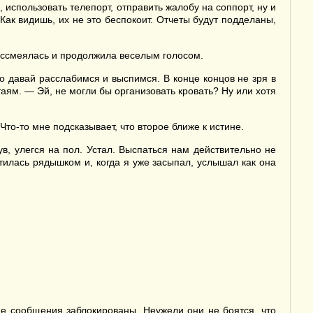
использовать телепорт, отправить жалобу на соппорт, ну и
 Как видишь, их не это беспокоит. Отчеты будут подделаны,
ассмеялась и продолжила веселым голосом.
о давай расслабимся и выспимся. В конце концов не зря в
таям. — Эй, не могли бы организовать кровать? Ну или хотя
то-то мне подсказывает, что второе ближе к истине.
в, улегся на пол. Устал. Выспаться нам действительно не
тилась рядышком и, когда я уже засыпал, услышал как она
е сообщения заблокированы. Неужели они не боятся, что