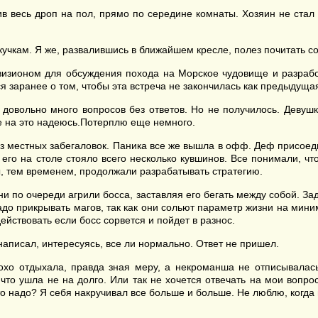
 весь дроп на пол, прямо по середине комнаты. Хозяин не стал во
кучкам. Я же, развалившись в ближайшем кресле, полез почитать 
ионом для обсуждения похода на Морское чудовище и разработа
я заранее о том, чтобы эта встреча не закончилась как предыдуща
довольно много вопросов без ответов. Но не получилось. Девуш
е на это надеюсь.Потерплю еще немного.
 местных забегаловок. Паника все же вышла в офф. Деф присоедин
и его на столе стояло всего несколько кувшинов. Все понимали, ч
ы, тем временем, продолжали разрабатывать стратегию.
 по очереди агрили босса, заставляя его бегать между собой. Зад
до прикрывать магов, так как они сольют параметр жизни на мини
действовать если босс сорвется и пойдет в разнос.
аписал, интересуясь, все ли нормально. Ответ не пришел.
о отдыхала, правда зная меру, а некроманша не отписывалась,
 что ушла не на долго. Или так не хочется отвечать на мои воп
 это надо? Я себя накручивал все больше и больше. Не люблю, ког