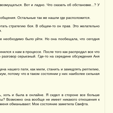
змущаться. Вот и ладно. Что сказать об обстановке...? У
сообщения. Остальные так же нашли где расположится.
ть стратегию боя. В общем-то он прав. Это желательно
я.
ке необходимо было уйти. Но она пообещала, что сегодня
ился к нам в процессе. После того как распродал все что
то разговор серьезный. Где-то на середине обсуждения Аня
ача нашего пати, как мили, станить и замедлять рептилию,
мум, потому что в таком состоянии у них наиболее сильная
 хоть и была в онлайне. Я сидел в стороне все больше
росы? Возможно она вообще не имеет никакого отношения к
да меня обманывают. Мое состояние заметила Свифта.