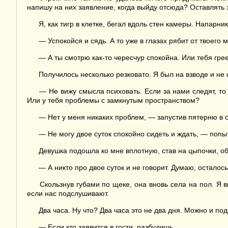
напишу на них заявление, когда выйду отсюда? Оставлять 
Я, как тигр в клетке, бегал вдоль стен камеры. Напарн
— Успокойся и сядь. А то уже в глазах рябит от твоего
— А ты смотрю как-то чересчур спокойна. Или тебя гр
Получилось несколько резковато. Я был на взводе и не 
— Не вижу смысла психовать. Если за нами следят, то э
Или у тебя проблемы с замкнутым пространством?
— Нет у меня никаких проблем, — запустив пятерню в с
— Не могу двое суток спокойно сидеть и ждать, — попы
Девушка подошла ко мне вплотную, став на цыпочки, об
— А никто про двое суток и не говорит. Думаю, осталось
Скользнув губами по щеке, она вновь села на пол. Я в
если нас подслушивают.
Два часа. Ну что? Два часа это не два дня. Можно и под
— Если кто заявится в гости, разбудишь.