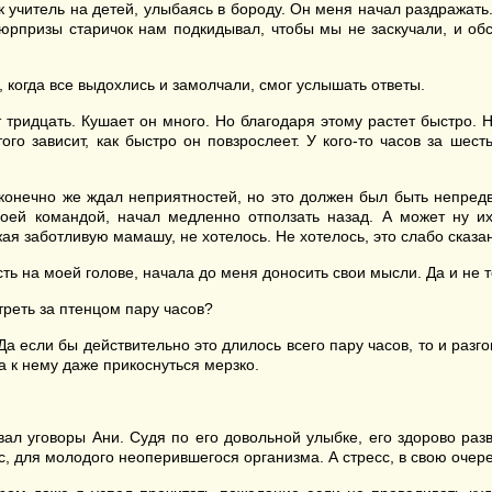
 учитель на детей, улыбаясь в бороду. Он меня начал раздражать.
 сюрпризы старичок нам подкидывал, чтобы мы не заскучали, и обс
, когда все выдохлись и замолчали, смог услышать ответы.
ридцать. Кушает он много. Но благодаря этому растет быстро. Н
го зависит, как быстро он повзрослеет. У кого-то часов за шест
конечно же ждал неприятностей, но это должен был быть непредв
моей командой, начал медленно отползать назад. А может ну 
я заботливую мамашу, не хотелось. Не хотелось, это слабо сказа
ь на моей голове, начала до меня доносить свои мысли. Да и не т
треть за птенцом пару часов?
 если бы действительно это длилось всего пару часов, то и разго
 к нему даже прикоснуться мерзко.
л уговоры Ани. Судя по его довольной улыбке, его здорово разв
, для молодого неоперившегося организма. А стресс, в свою очере