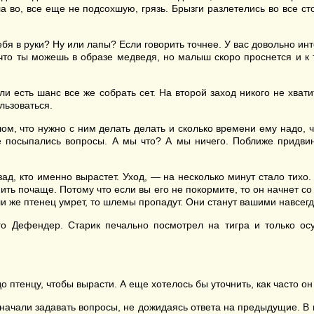
а во, все еще не подсохшую, грязь. Брызги разлетелись во все ст
я в руки? Ну или лапы? Если говорить точнее. У вас довольно инте
что ты можешь в образе медведя, но малыш скоро проснется и к 
есть шанс все же собрать сет. На второй заход никого не хватит.
льзоваться.
м, что нужно с ним делать делать и сколько времени ему надо, чт
же посыпались вопросы. А мы что? А мы ничего. Поближе придви
ад, кто именно вырастет. Уход, — на несколько минут стало тихо
ить почаще. Потому что если вы его не покормите, то он начнет 
сли же птенец умрет, то шлемы пропадут. Они станут вашими навсегда
 Дефендер. Старик печально посмотрел на тигра и только ос
о птенцу, чтобы вырасти. А еще хотелось бы уточнить, как часто он 
начали задавать вопросы, не дожидаясь ответа на предыдущие. В г