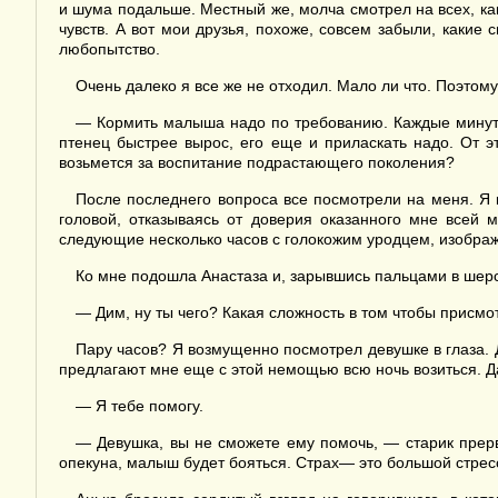
и шума подальше. Местный же, молча смотрел на всех, как
чувств. А вот мои друзья, похоже, совсем забыли, какие
любопытство.
Очень далеко я все же не отходил. Мало ли что. Поэтому
— Кормить малыша надо по требованию. Каждые минут т
птенец быстрее вырос, его еще и приласкать надо. От это
возьмется за воспитание подрастающего поколения?
После последнего вопроса все посмотрели на меня. Я 
головой, отказываясь от доверия оказанного мне всей 
следующие несколько часов с голокожим уродцем, изобража
Ко мне подошла Анастаза и, зарывшись пальцами в шерст
— Дим, ну ты чего? Какая сложность в том чтобы присмо
Пару часов? Я возмущенно посмотрел девушке в глаза. Да
предлагают мне еще с этой немощью всю ночь возиться. Да
— Я тебе помогу.
— Девушка, вы не сможете ему помочь, — старик прерва
опекуна, малыш будет бояться. Страх— это большой стресс