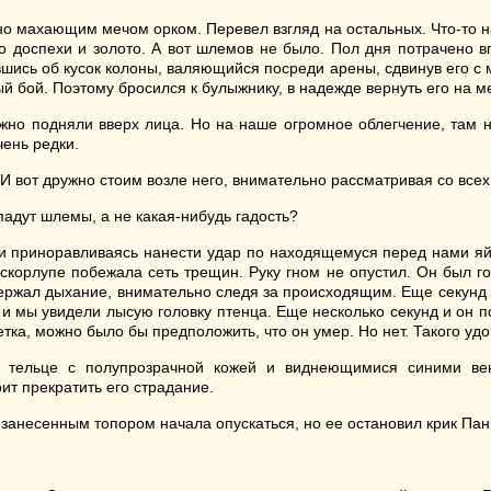
но махающим мечом орком. Перевел взгляд на остальных. Что-то 
-то доспехи и золото. А вот шлемов не было. Пол дня потрачено 
вшись об кусок колоны, валяющийся посреди арены, сдвинув его с 
ый бой. Поэтому бросился к булыжнику, в надежде вернуть его на м
жно подняли вверх лица. Но на наше огромное облегчение, там н
чень редки.
И вот дружно стоим возле него, внимательно рассматривая со всех
падут шлемы, а не какая-нибудь гадость?
и приноравливаясь нанести удар по находящемуся перед нами яйцу
 скорлупе побежала сеть трещин. Руку гном не опустил. Он был г
адержал дыхание, внимательно следя за происходящим. Еще секунд
, и мы увидели лысую головку птенца. Еще несколько секунд и он 
тка, можно было бы предположить, что он умер. Но нет. Такого уд
е тельце с полупрозрачной кожей и виднеющимися синими вен
ит прекратить его страдание.
 занесенным топором начала опускаться, но ее остановил крик Пан