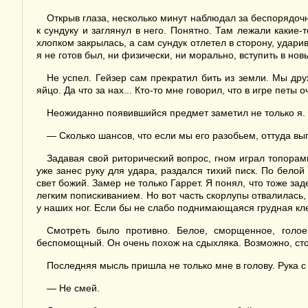
Открыв глаза, несколько минут наблюдал за беспорядоч
к сундуку и заглянул в него. Понятно. Там лежали какие
хлопком закрылась, а сам сундук отлетел в сторону, удари
я не готов был, ни физически, ни морально, вступить в нов
Не успел. Гейзер сам прекратил бить из земли. Мы дру
яйцо. Да что за нах... Кто-то мне говорил, что в игре петы о
Неожиданно появившийся предмет заметил не только я. 
— Сколько шансов, что если мы его разобьем, оттуда вы
Задавая свой риторический вопрос, гном играл топорам
уже занес руку для удара, раздался тихий писк. По белой
свет божий. Замер не только Гаррет. Я понял, что тоже з
легким попискиванием. Но вот часть скорлупы отвалилась
у наших ног. Если бы не слабо поднимающаяся грудная кле
Смотреть было противно. Белое, сморщенное, голо
беспомощный. Он очень похож на сдыхляка. Возможно, сто
Последняя мысль пришла не только мне в голову. Рука с
— Не смей.