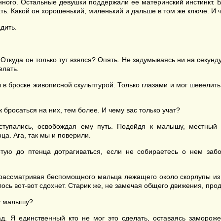
ного. Остальные девушки поддержали ее материнский инстинкт. Б
тать. Какой он хорошенький, миленький и дальше в том же ключе. И
дить.
ткуда он только тут взялся? Опять. Не задумываясь ни на секунду,
елать.
в броске живописной скульптурой. Только глазами и мог шевелить.
бросаться на них, тем более. И чему вас только учат?
ступались, освобождая ему путь. Подойдя к малышу, местный 
а. Ага, так мы и поверили.
тую до птенца дотрагиваться, если не собираетесь о нем забо
ассматривая беспомощного мальца лежащего около скорлупы из ко
лось вот-вот сдохнет. Старик же, не замечая общего движения, про
му малышу?
д. Я единственный кто не мог это сделать, оставаясь заморож