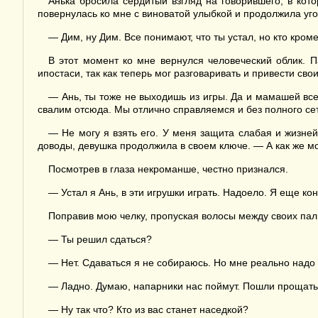
Анька бросила сердитый взгляд на говорившего, в кот
повернулась ко мне с виноватой улыбкой и продолжила уг
— Дим, ну Дим. Все понимают, что ты устал, но кто кро
В этот момент ко мне вернулся человеческий облик. 
ипостаси, так как теперь мог разговаривать и привести сво
— Ань, ты тоже не выходишь из игры. Да и мамашей все
свалим отсюда. Мы отлично справляемся и без полного се
— Не могу я взять его. У меня защита слабая и жизн
доводы, девушка продолжила в своем ключе. — А как же 
Посмотрев в глаза некроманше, честно признался.
— Устал я Ань, в эти игрушки играть. Надоело. Я еще ко
Поправив мою челку, пропуская волосы между своих паль
— Ты решил сдаться?
— Нет. Сдаваться я не собираюсь. Но мне реально надо о
— Ладно. Думаю, напарники нас поймут. Пошли прощать
— Ну так что? Кто из вас станет наседкой?