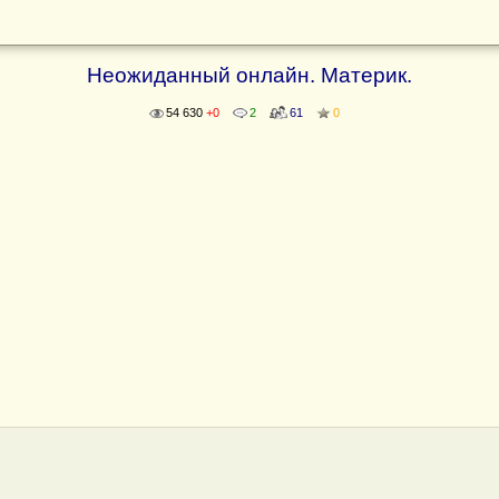
Неожиданный онлайн. Материк.
54 630
+0
2
61
0