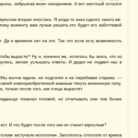
ороны, забрызгав моих напарников. А вот местный остался
ресная вторая ипостась. Я когда-то знал одного такого же.
тому моменту вам лучше решить кто будет его заботливой
 Да и времени нет на это. Так что если есть возможность
обы вырасти? Ну и, конечно же, хотелось бы знать, что из
нулись, желая услышать ответы. И дедок не подвел нас в
. Мы молча ждали, не подгоняя и не перебивая старика. —
со своей новоприобретенной мамаши тянуть жизненную силу.
, только после того, как птица вырастет.
уждающе покачал головой, но отчитывать или тем более
ест. И что будет после того как он станет взрослым?
олове застучали молоточки. Захотелось отползти от криков