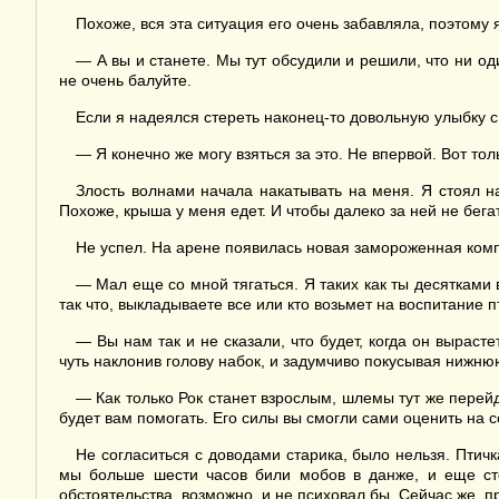
Похоже, вся эта ситуация его очень забавляла, поэтому я
— А вы и станете. Мы тут обсудили и решили, что ни од
не очень балуйте.
Если я надеялся стереть наконец-то довольную улыбку с
— Я конечно же могу взяться за это. Не впервой. Вот тол
Злость волнами начала накатывать на меня. Я стоял на
Похоже, крыша у меня едет. И чтобы далеко за ней не бега
Не успел. На арене появилась новая замороженная компо
— Мал еще со мной тягаться. Я таких как ты десятками
так что, выкладываете все или кто возьмет на воспитание 
— Вы нам так и не сказали, что будет, когда он вырас
чуть наклонив голову набок, и задумчиво покусывая нижню
— Как только Рок станет взрослым, шлемы тут же перейд
будет вам помогать. Его силы вы смогли сами оценить на 
Не согласиться с доводами старика, было нельзя. Птичк
мы больше шести часов били мобов в данже, и еще сто
обстоятельства, возможно, и не психовал бы. Сейчас же, п