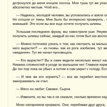
дотронулся до меня концом посоха. Моя туша тут же упал
абсолютно чистым. Чтоб его...
— Надеюсь, молодой человек, вы успокоились и взяли себ
Но отошли от темы. Мне было бы интересно проверить , 
мамашей. Это если вы все еще хотите получить шлемы.
Услышав последнюю фразу, мы навострили уши. Неужели 
получить шлемы сейчас, каждый из нас готов был ею воспо
— Можно поточнее узнать о том, как смотреть за малышо
него вырастет? — из гномы, как из рога изобилия, тут 
ожиданиях. Тут же начал просвещать.
— Кто вырастет? Вы и сами видели несколько минут наз
Никаких сложностей в уходе за малышом нет. Главное корм
До тех пор пока не убьет, а потом и сам умрет с голоду. Е
— И чем же его кормить? — все же перебил местного
замораживать не стал.
— Мясо он любит. Свежее. Сырое.
— Извините, но вы так и не сказали, сколько времени над
Моих напарников прорвало. Они, перебивая друг друга, 