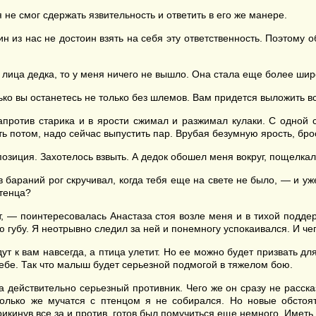
 не смог сдержать язвительность и ответить в его же манере.
ин из нас не достоин взять на себя эту ответственность. Поэтому
 лица дедка, то у меня ничего не вышло. Она стала еще более шир
ько вы останетесь не только без шлемов. Вам придется выложить все
против старика и в ярости сжимал и разжимал кулаки. С одной с
ть потом, надо сейчас выпустить пар. Врубая безумную ярость, бр
зиция. Захотелось взвыть. А дедок обошел меня вокруг, пощелкал
 в бараний рог скручивал, когда тебя еще на свете не было, — и 
птенца?
тет, — поинтересовалась Анастаза стоя возле меня и в тихой подд
ю губу. Я неотрывно следил за ней и понемногу успокаивался. И 
ут к вам навсегда, а птица улетит. Но ее можно будет призвать д
себе. Так что малыш будет серьезной подмогой в тяжелом бою.
а действительно серьезный противник. Чего же он сразу не расск
лько же мучатся с птенцом я не собирался. Но новые обстоят
рикинув все за и против, готов был помучиться еще немного. Иметь 