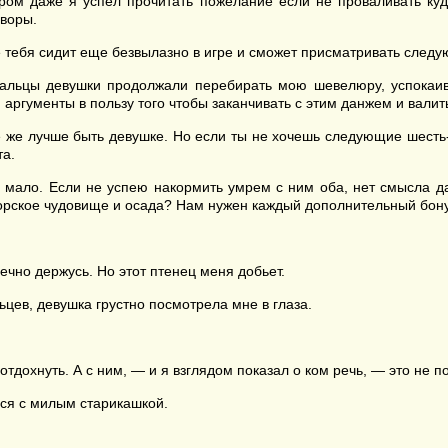
ором даже я успел прочитать пожелание если не проваливать куда
оворы.
ме тебя сидит еще безвылазно в игре и сможет присматривать сле
Пальцы девушки продолжали перебирать мою шевелюру, успокаив
и аргументы в пользу того чтобы заканчивать с этим данжем и вали
 же лучше быть девушке. Но если ты не хочешь следующие шесть-
та.
ей мало. Если не успею накормить умрем с ним оба, нет смысла 
морское чудовище и осада? Нам нужен каждый дополнительный бон
нечно держусь. Но этот птенец меня добьет.
цев, девушка грустно посмотрела мне в глаза.
тдохнуть. А с ним, — и я взглядом показал о ком речь, — это не п
ся с милым старикашкой.