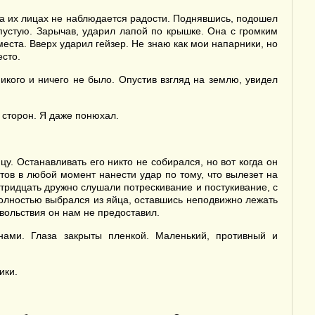
на их лицах не наблюдается радости. Поднявшись, подошел
впустую. Зарычав, ударил лапой по крышке. Она с громким
места. Вверх ударил гейзер. Не знаю как мои напарники, но
есто.
икого и ничего не было. Опустив взгляд на землю, увидел
 сторон. Я даже понюхал.
. Останавливать его никто не собирался, но вот когда он
отов в любой момент нанести удар по тому, что вылезет на
 тридцать дружно слушали потрескивание и постукивание, с
полностью выбрался из яйца, оставшись неподвижно лежать
овольствия он нам не предоставил.
ами. Глаза закрыты пленкой. Маленький, противный и
ики.