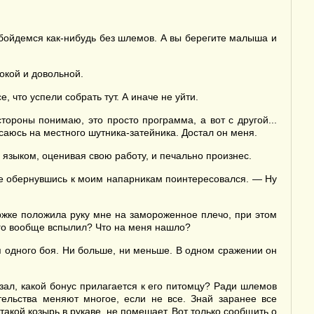
 обойдемся как-нибудь без шлемов. А вы берегите малыша и
окой и довольной.
, что успели собрать тут. А иначе не уйти.
тороны понимаю, это просто программа, а вот с другой...
осаюсь на местного шутника-затейника. Достал он меня.
 языком, оценивая свою работу, и печально произнес.
уже обернувшись к моим напарникам поинтересовался. — Ну
ержке положила руку мне на замороженное плечо, при этом
чего вообще вспылил? Что на меня нашло?
ля одного боя. Ни больше, ни меньше. В одном сражении он
азал, какой бонус прилагается к его питомцу? Ради шлемов
ельства меняют многое, если не все. Знай заранее все
такой козырь в рукаве, не помешает. Вот только сообщить о