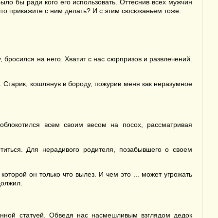
ыло бы ради кого его использовать. Оттеснив всех мужчин
 что прикажите с ним делать? И с этим сюсюканьем тоже.
 бросился на него. Хватит с нас сюрпризов и развлечений.
 Старик, кошлянув в бороду, пожурив меня как неразумное
облокотился всем своим весом на посох, рассматривая
титься. Для нерадивого родителя, позабывшего о своем
торой он только что вылез. И чем это ... может угрожать
должил.
енной статуей. Обведя нас насмешливым взглядом дедок