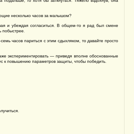
 подальше, то хотя бы заткнуться. Тяжело вздохнув, она
дующие несколько часов за малышом?
ая и убеждая согласиться. В общем-то я рад был смене
ть побыстрее.
семь часов париться с этим сдыхляком, то давайте просто
даже экспериментировать — приведя вполне обоснованные
ус к повышению параметров защиты, чтобы победить.
олучиться.