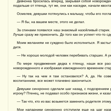
Девчонка бросилась вперед, закрывая собой новорожден
подальше от птенца, тут же, они как наседки, начали квох
Осмелев, девушки потянулись к малышу, чтобы его погла
— Я бы, на вашем месте, этого не делал.
За спинами появился наш знакомый назойливый старик. О
Лучше сразу же прикончить. До того как он успеет что-то сд
Моим желаниям не суждено было исполниться. Я застыл 
дитя.
— Не хорошо молодой человек перебивать старших. А уж 
По мере продвижения дедка к птенцу, наши все рас
новорожденного и изображая изможденного временем старц
— Ну так на чем я там остановился? А, да. Не сове
воспитаннике, все может плачевно закончиться.
Девушки синхронно сделали шаг назад, с подозрением р
игроку? Птенец, не подавал особо признаков жизни, и каза
— Так что, кто из вас возьмется заменить родителя это
Мои напарники синхронно отступили еще на шаг наза