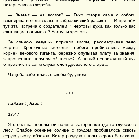
нетерпеливого жеребца.
— Значит — на восток? — Тихо говоря сама с собою,
вампирша вглядывалась в забрезживший рассвет. — И при чём
тут эта "встреча с создателем"? Чертовы духи, как только вас
слышащие понимают? Болтуны хреновы.
За спиною девушки порхали виспы, рассматривая тело
жертвы. Крошечные молодые побеги пробивались между
корней векового гиганта, бережно опутывая плату за знания,
запрошенные полуночной гостьей. А новый неприкаянный дух
отправился в сонм служителей древесного старца.
Чащоба заботилась о своём будущем.
* * *
Неделя 1, день 1
17:47
Я стоял на небольшой поляне, затерянной где-то глубоко в
лесу. Слабое осеннее солнце с трудом пробивалось сквозь
серую дымку облаков. Ветер раздувал полы серого балахона,