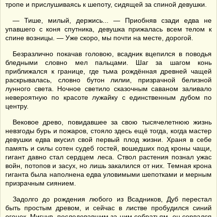
тропе и прислушиваясь к шепоту, сидящей за спиной девушки.
— Тише, милый, держись... — Приобняв сзади едва не
упавшего с коня спутника, девушка прижалась всем телом к
спине возницы. — Уже скоро, мы почти на месте, дорогой.
Безразлично покачав головою, всадник вцепился в поводья
бледными словно мел пальцами. Шаг за шагом конь
приближался к границе, где тьма рождённая древней чащей
раскрывалась, словно бутон лилии, призрачной белизной
лунного света. Ночное светило сказочным саваном заливало
невероятную по красоте лужайку с единственным дубом по
центру.
Вековое древо, повидавшее за свою тысячелетнюю жизнь
невзгоды бурь и пожаров, стояло здесь ещё тогда, когда мастер
девушки едва вкусил свой первый плод жизни. Храня в себе
память и силы сотен судеб гостей, вошедших под кроны чащи,
гигант давно стал сердцем леса. Ствол растения познал ужас
войн, потопов и засух, но лишь закалился от них. Темная крона
гиганта была наполнена едва уловимыми шепотками и мерным
призрачным сиянием.
Задолго до рождения любого из Всадников, Дуб перестал
быть простым древом, и сейчас в листве пробудился синий
огонек. Мигнув, последовавшим за ним собратьям, он сорвался