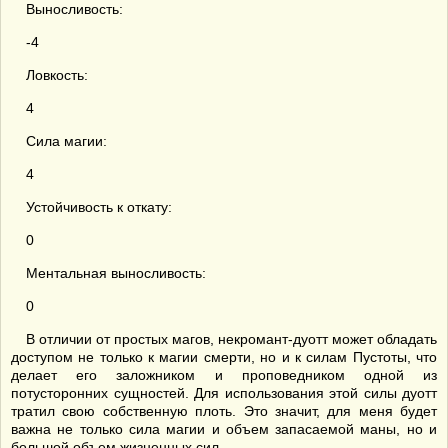
Выносливость:
-4
Ловкость:
4
Сила магии:
4
Устойчивость к откату:
0
Ментальная выносливость:
0
В отличии от простых магов, некромант-дуотт может обладать
доступом не только к магии смерти, но и к силам Пустоты, что
делает его заложником и проповедником одной из
потусторонних сущностей. Для использования этой силы дуотт
тратил свою собственную плоть. Это значит, для меня будет
важна не только сила магии и объем запасаемой маны, но и
большой объем жизненных сил.