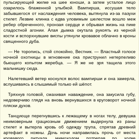
пульсирующей жилке на шее юноши, а затем усталое лицо
озарилось блаженной улыбкой. Вампирша, иссушая тело
забывшегося от наслаждения человека, вытянула из-за пазухи
стилет. Лезвие клинка с едва уловимым шелестом вошло меж
ребер обреченного, пронзая сердце и обрывая жизнь на пике
сладостной агонии. Алая дымка окутала рукоять из черной
кости и вспорхнувшие виспы утянули кровавое облачно в кроны
священного дуба.
— Не торопись, стой спокойно, Вестник. — Властный голосе
ночной охотницы в мгновение ока приструнил нетерпеливо
бьющего копытом жеребца. — Я же не зря тащила этого
мальчишку сюда.
Налетевший ветер коснулся волос вампирши и она замерла,
вслушиваясь в слышимый только ей шёпот.
Тряхнув головой, смахивая наваждение, она закусила губу,
недоверчиво глядя на вновь вернувшихся в круговорот ночной
пляски духов.
Танцующе перегнувшись к лежащему в ногах телу, девушка
неимоверным грациозным движением выдернула из раны
стилет и вытерла кровь об одежду трупа, спрятав древний
артефакт в ножны. Дочь ночи направилась прочь от места
кровавого ритуала, мимоходом потрепав по холке