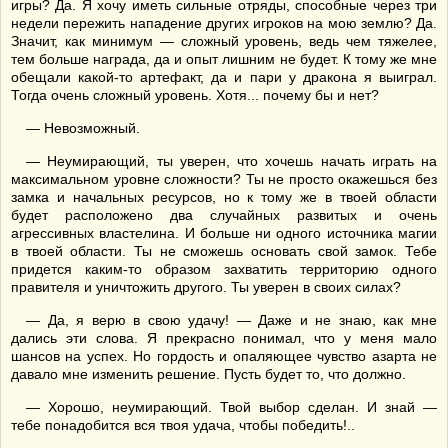
игры? Да. Я хочу иметь сильные отряды, способные через три
недели пережить нападение других игроков на мою землю? Да.
Значит, как минимум — сложный уровень, ведь чем тяжелее,
тем больше награда, да и опыт лишним не будет. К тому же мне
обещали какой-то артефакт, да и пари у дракона я выиграл.
Тогда очень сложный уровень. Хотя... почему бы и нет?
— Невозможный.
— Неумирающий, ты уверен, что хочешь начать играть на
максимальном уровне сложности? Ты не просто окажешься без
замка и начальных ресурсов, но к тому же в твоей области
будет расположено два случайных развитых и очень
агрессивных властелина. И больше ни одного источника магии
в твоей области. Ты не сможешь основать свой замок. Тебе
придется каким-то образом захватить территорию одного
правителя и уничтожить другого. Ты уверен в своих силах?
— Да, я верю в свою удачу! — Даже и не знаю, как мне
дались эти слова. Я прекрасно понимал, что у меня мало
шансов на успех. Но гордость и опаляющее чувство азарта не
давало мне изменить решение. Пусть будет то, что должно.
— Хорошо, неумирающий. Твой выбор сделан. И знай —
тебе понадобится вся твоя удача, чтобы победить!..