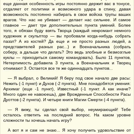
еще данная особенность игры постоянно держит вас в тонусе,
отдаляет от политики и возможного удара в спину, давая
возможность постоянно набирать в свои войска трупы ваших
врагов. Что нас не убивает — делает нас сильнее. И самое
главное — дает три дополнительных пункта умений. Более
того, я обязан буду взять Творца (каждый некромант немного
художник и скульптор — вы пробовали когда-нибудь собрать
паззл? А из костей? Да еще и не просто разных людей, а
представителей разных рас...) и Военачальника (собрать
соберу, а дальше что делать? Это ведь злобные и безмозглые
куклы — приходиться самому командовать). Было 11 пунктов,
Нетерпимость добавила 3 пункта, а Военачальник и Творец
отнимают 3. Остается все те же одиннадцать пунктов...
— Я выбрал, о Великий! Я беру под свое начало две расы:
Нежить (-1 пункт) и Духов (-2 пункта). Мне понадобятся умения:
Архимаг (еще -1 пункт), Известный (-1 пункт. А как иначе?
Много один не навоюешь), две Врожденные Способности Расы
Дуоттов (-2 пункта). И четыре книги Магии Смерти (-4 пункта).
— Я вижу, ты сделал свой выбор, неумирающий! Тебе
осталось ответить на последний вопрос. На каком уровне
сложности ты хочешь начать игру?
А вот я и сам не знаю... Я хочу получить удовольствие от