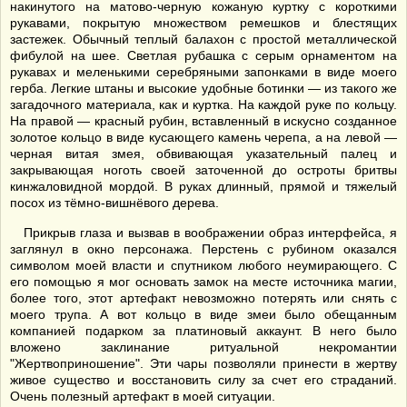
накинутого на матово-черную кожаную куртку с короткими
рукавами, покрытую множеством ремешков и блестящих
застежек. Обычный теплый балахон с простой металлической
фибулой на шее. Светлая рубашка с серым орнаментом на
рукавах и меленькими серебряными запонками в виде моего
герба. Легкие штаны и высокие удобные ботинки — из такого же
загадочного материала, как и куртка. На каждой руке по кольцу.
На правой — красный рубин, вставленный в искусно созданное
золотое кольцо в виде кусающего камень черепа, а на левой —
черная витая змея, обвивающая указательный палец и
закрывающая ноготь своей заточенной до остроты бритвы
кинжаловидной мордой. В руках длинный, прямой и тяжелый
посох из тёмно-вишнёвого дерева.
Прикрыв глаза и вызвав в воображении образ интерфейса, я
заглянул в окно персонажа. Перстень с рубином оказался
символом моей власти и спутником любого неумирающего. С
его помощью я мог основать замок на месте источника магии,
более того, этот артефакт невозможно потерять или снять с
моего трупа. А вот кольцо в виде змеи было обещанным
компанией подарком за платиновый аккаунт. В него было
вложено заклинание ритуальной некромантии
"Жертвоприношение". Эти чары позволяли принести в жертву
живое существо и восстановить силу за счет его страданий.
Очень полезный артефакт в моей ситуации.