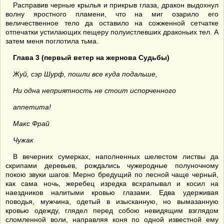
Расправив черные крылья и прикрыв глаза, дракон выдохнул
волну яростного пламени, что на миг озарило его
величественное тело да оставило на сожженной сетчатке
отпечатки устилающих пещеру полуистлевших драконьих тел. А
затем меня поглотила тьма.
Глава 3 (первый ветер на жернова Судьбы)
Жуй, сэр Шурф, пошли все куда подальше,
Ни одна неприятность не стоит испорченного
аппетита!
Макс Фрай
Чужак
В вечерних сумерках, наполненных шелестом листвы да
скрипами деревьев, рождались чужеродные полуночному
покою звуки шагов. Мерно бредущий по лесной чаще черный,
как сама ночь, жеребец изредка всхрапывал и косил на
наездников налитыми кровью глазами. Едва удерживая
поводья, мужчина, одетый в изысканную, но вымазанную
кровью одежду, глядел перед собою невидящим взглядом
сломленной воли, направляя коня по одной известной ему