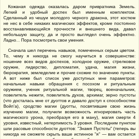
Кожаная одежда оказалась даром привратника Земель.
Легкий и удобный доспех был именным комплектом.
Сделанный из чешуи молодого черного дракона, этот костюм
не нес в себе никаких магических эффектов, кроме постоянно
восстанавливающийся прочности и внешнего вида, давал
небольшую защиту, да и просто выглядел очень эффектно.
Ладно... Пора посмотреть свои умения.
Сначала шел перечень навыков, помеченных серым цветом.
То, чему я никогда не смогу научиться в совершенстве:
ношение всех видов доспехов, холодное оружие, стрелковое
оружие, лидерство, дипломатия, удача, магия жизни,
бюрократия, земледелие и прочие схожие по значению пункты.
А вот ниже был список уже доступных мне параметров:
начальные навыки обращения с посохом и ритуальным
оружием, ученик ритуальной магии, творец, военачальник,
повелитель нежити, повелитель духов, архимаг, зерно пустоты
(что досталась мне от дуоттов и давало доступ к способностям
Войп'а), сродство магии (дуотты, посвятившие свою жизнь
изучению магии, получили возможность игнорировать часть
магического урона, преобразуя его в ману), магия смерти 4
уровня, известный, нетерпимость 3 уровня. Последним пунктом
шли расовые способности дуоттов: "Знамя Пустоты" (теперь вы
никогда не сможете скрыть ваше истинное "я" — вам остается