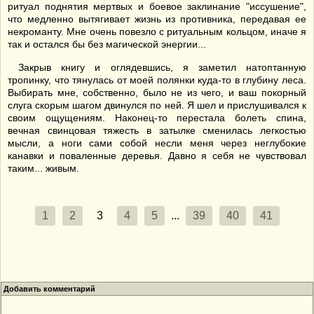
ритуал поднятия мертвых и боевое заклинание "иссушение",
что медленно вытягивает жизнь из противника, передавая ее
некроманту. Мне очень повезло с ритуальным кольцом, иначе я
так и остался бы без магической энергии...
Закрыв книгу и оглядевшись, я заметил натоптанную
тропинку, что тянулась от моей полянки куда-то в глубину леса.
Выбирать мне, собственно, было не из чего, и ваш покорный
слуга скорым шагом двинулся по ней. Я шел и прислушивался к
своим ощущениям. Наконец-то перестала болеть спина,
вечная свинцовая тяжесть в затылке сменилась легкостью
мысли, а ноги сами собой несли меня через неглубокие
канавки и поваленные деревья. Давно я себя не чувствовал
таким... живым.
1
2
3
4
5
...
39
40
41
Добавить комментарий