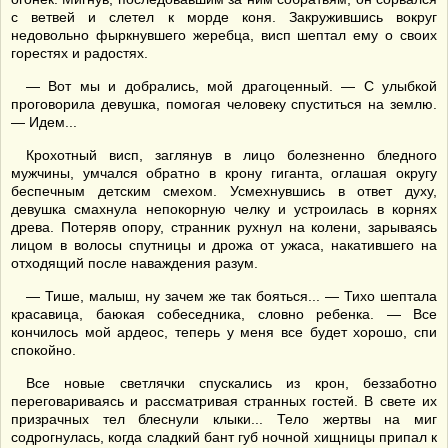
с ветвей и слетел к морде коня. Закружившись вокруг
недовольно фыркнувшего жеребца, висп шептал ему о своих
горестях и радостях.
— Вот мы и добрались, мой драгоценный. — С улыбкой
проговорила девушка, помогая человеку спуститься на землю.
— Идем...
Крохотный висп, заглянув в лицо болезненно бледного
мужчины, умчался обратно в крону гиганта, оглашая округу
беспечным детским смехом. Усмехнувшись в ответ духу,
девушка смахнула непокорную челку и устроилась в корнях
древа. Потеряв опору, странник рухнул на колени, зарываясь
лицом в волосы спутницы и дрожа от ужаса, накатившего на
отходящий после наваждения разум.
— Тише, малыш, ну зачем же так бояться... — Тихо шептала
красавица, баюкая собеседника, словно ребенка. — Все
кончилось мой ардеос, теперь у меня все будет хорошо, спи
спокойно.
Все новые светлячки спускались из крон, беззаботно
переговариваясь и рассматривая странных гостей. В свете их
призрачных тел блеснули клыки... Тело жертвы на миг
содрогнулась, когда сладкий бант губ ночной хищницы припал к