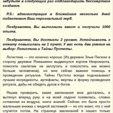
забудьте в следующий раз отблагодарить бессмертное
создание.
P.S.: администрация в ближайшие несколько дней
подготовит Ваш персональный герб.
Поздравляем, Вы выполнили квест и получили 1000
опыта.
Поздравляем, Вы достигли 2 уровня. Устойчивость к
откату повысилась на 1 пункт. У вас есть два умения на
выбор: Логистика и Тайны Пустоты.
Логистика — это конечно хорошо (Из деревни Злые Писюки в
сторону деревни Ромашкино выдвинулся кортеж Некроманта,
помогите скелетам не заплутать и поколотить как можно
больше человечков), но мне сейчас важнее помощь в
проведении ритуалов. Тайны Пустоты всегда подсказывают
лучшие ингредиенты, артефакты, жертвы и форму проведения
ритуала, дабы не обидеть духов и богов.
Решив проверить, какие заклинания мне достались, я
вытянул вперед руку и на моей ладони появилась, словно
сотканная из воздуха, книга знаний. Сейчас это была просто
маленькая книжка с медной застежкой — но кто знает, что с ней
случится потом. На странице заклинаний я нашел только