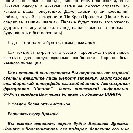
нести свое знамя к победе, либо погибнуть за свои идеалы.
Никакая одежда и никакая магия не сможет спрятать или
исказить ваше присутствие. Даже самый тупой крестьянин
поймет, на чьей вы стороне) и "По Краю Пропасти" (Цари и Боги
следят за вашими шагами. Первые будут ждать возможности
ударить в спину или встать под ваши знамена, а вторые —
будут карать и благословлять).
Н-да... Тяжело мне будет с таким раскладом.
Как только я закрыл окно своего персонажа, перед лицом
всплыло два полупрозрачных сообщения. Первое было
немного пугающим:
Как истинный сын пустоты Вы отреклись от
мирской
суеты и внемлите лишь ше
поту забвения. Заблокирован
стандартный интерфейс взаимодействия. Активирован
функци
онал "Ше
пот". Часть системной информации
будут передана В
ам через устные сообщения ВОЙП
'
А
И следом более оптимистичное:
Развеять скуку дракона
Вы смогли скрасить серые будни Великого Дракона.
Носите с достоинством его подарок, берегите его и не