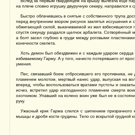
Вслед за первым гвардейцем на крышу вылезла еще па
на плече словно игрушку двуручную секиру, направился к 
Быстро облачившись в снятые с собственного трупа дос
перед внутренним взором рисунок заклятья иссушения и с
обжигающей силой, выкачиваемой из жил взбесившегося ги
спустя секунду раздался щелчок арбалета. Сотворённый ма
а болт засел глубоко в груди между роговыми пластинами
конечности скелета.
Хоть демон был обездвижен и с каждым ударом сердца 
избиваемому Гарму. А у того, начисто потерявшего от яро
умения.
Пес, связавший боем отбросившего его противника, не
пламенем молотом, мертвый нанес удар, выпуская на вол
вперед, чтобы воспользоваться вратами пустоты и оказать
исчез, встретил удар изглоданного пламенем смерти во
охотником. Упавший на колено воин уже был не в состояни
руку.
Ужасный крик Гарма слился с шипением призрачного к
мышцы и дробя кости грудины. Тело со вскрытой грудной к