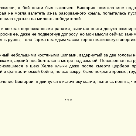
ламени, а бой почти был закончен. Виктория помогла мне подн
орая не могла взлететь из-за разорванного крыла, попыталась пус
ешила сдаться на милость победителей.
 и кое-как перевязанными ранами, выпитая почти досуха вампир
бросив ее, даже не подвергнув допросу, но мои мысли сейчас зан
шь руины, тело Гарма с каждым часом теряет магическую энергию,
нный небольшими костяными шипами, вздернутый за две головы на
ками, адский пес болтался в метре над землей. Повешенная на ру
Вонзившиеся в шею Хелге клыки даже после смерти цербера п
ой и фантастической бойне, но все вокруг было покрыто кровью, гр
чение Виктории, я двинулся к источнику магии, пытаясь понять, чт
* * *