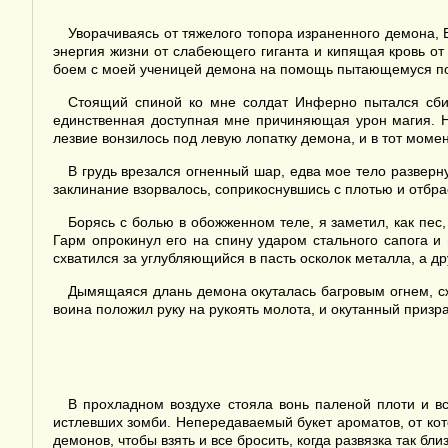
Уворачиваясь от тяжелого топора израненного демона,
энергия жизни от слабеющего гиганта и кипящая кровь от
боем с моей ученицей демона на помощь пытающемуся по
Стоящий спиной ко мне солдат Инферно пытался сбить
единственная доступная мне причиняющая урон магия. Н
лезвие вонзилось под левую лопатку демона, и в тот моме
В грудь врезался огненный шар, едва мое тело разверн
заклинание взорвалось, соприкоснувшись с плотью и отбра
Борясь с болью в обожженном теле, я заметил, как пес
Гарм опрокинул его на спину ударом стального сапога и
схватился за углубляющийся в пасть осколок металла, а д
Дымящаяся длань демона окуталась багровым огнем, сж
воина положил руку на рукоять молота, и окутанный призр
В прохладном воздухе стояла вонь паленой плоти и в
истлевших зомби. Непередаваемый букет ароматов, от кото
демонов, чтобы взять и все бросить, когда развязка так близ