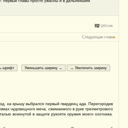
ет: первые главы просто ужасны и в дальнейшем
QRCode
Следующая глава
оход, на крышу выбрался первый гвардеец ада. Перегородив
Взмах чудовищного меча, сжимаемого в руке трехметрового
талью вскинутой в защите рукояти оружия моего охотника.