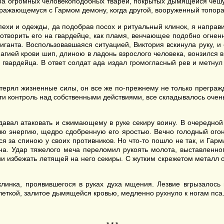
ра огромных человекоподобных тварей, покрытых дымящейся чешуе
сражающемуся с Гармом демону, когда другой, вооруженный топора
пехи и одежды, да подобрав посох и ритуальный клинок, я направ
отворить его на гвардейце, как пламя, венчающее подобно огненн
ганта. Воспользовавшаяся ситуацией, Виктория вскинула руку, и 
гией крови шип, длиною в ладонь взрослого человека, вонзился в
 гвардейца. В ответ солдат ада издал громогласный рев и метну
терял жизненные силы, он все же по-прежнему не только прегражд
сти контроль над собственными действиями, все складывалось очен
 давал атаковать и сжимающему в руке секиру воину. В очередн
ю энергию, щедро сдобренную его яростью. Вечно голодный огонь
ся за спиною у своих противников. Но что-то пошло не так, и Гар
ина. Удар тяжелого меча переломил рукоять молота, выставле
и избежать летящей на него секиры. С жутким скрежетом металл о
линка, проявившегося в руках духа мщения. Лезвие вгрызалось в
леткой, залитое дымящейся кровью, медленно рухнуло к ногам пса