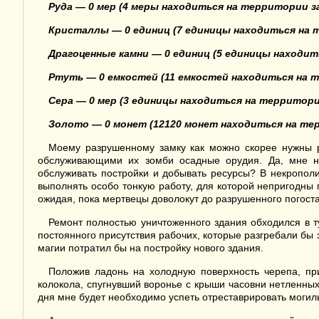
Руда — 0 мер (4 меры находиться на территории за
Кристаллы — 0 единиц (7 единицы находиться на т
Драгоценные камни — 0 единиц (5 единицы находит
Ртуть — 0 емкостей (11 емкостей находиться на т
Сера — 0 мер (3 единицы находиться на территории
Золото — 0 монет (12120 монет находиться на тер
Моему разрушенному замку как можно скорее нужны р
обслуживающими их зомби осадные орудия. Да, мне не
обслуживать постройки и добывать ресурсы? В некропол
выполнять особо тонкую работу, для которой непригодны 
ожидая, пока мертвецы доволокут до разрушенного погост
Ремонт полностью уничтоженного здания обходился в т
постоянного присутствия рабочих, которые разгребали бы
магии потратил бы на постройку нового здания.
Положив ладонь на холодную поверхность черепа, при
колокола, спугнувший воронье с крыши часовни нетленных
дня мне будет необходимо успеть отреставрировать могил