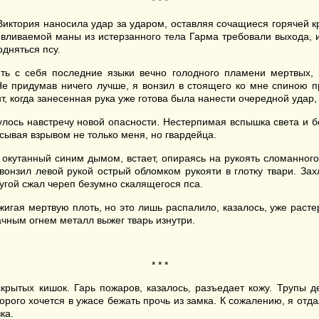
* * *
 Виктория наносила удар за ударом, оставляя сочащиеся горячей 
 вливаемой маны из истерзанного тела Гарма требовали выхода, и
дняться псу.
 с себя последние языки вечно голодного пламени мертвых, ко
е придумав ничего лучше, я вонзил в стоящего ко мне спиною п
нт, когда занесенная рука уже готова была нанести очередной уда
улось навстречу новой опасности. Нестерпимая вспышка света и 
сывая взрывом не только меня, но гвардейца.
, окутанный синим дымом, встает, опираясь на рукоять сломанно
 вонзил левой рукой острый обломком рукояти в глотку твари. З
ругой сжал череп безумно скалящегося пса.
игая мертвую плоть, но это лишь распалило, казалось, уже раст
ачным огнем металл выжег тварь изнутри.
* * *
скрытых кишок. Гарь пожаров, казалось, разъедает кожу. Труп
рого хочется в ужасе бежать прочь из замка. К сожалению, я отда
ка.