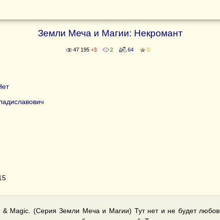
Земли Меча и Магии: Некромант
47 195
+3
2
64
0
Нет
ладиславович
15
t & Magic. (Серия Земли Меча и Магии) Тут нет и не будет любов