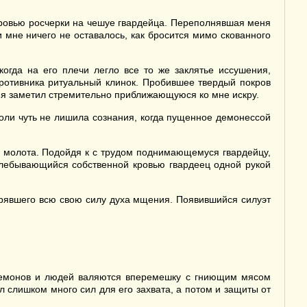
кровью росчерки на чешуе гвардейца. Переполнявшая меня
 мне ничего не оставалось, как бросится мимо скованного
гда на его плечи легло все то же заклятье иссушения,
ротивника ритуальный клинок. Пробившее твердый покров
р, я заметил стремительно приближающуюся ко мне искру.
боли чуть не лишила сознания, когда пущенное демонессой
го молота. Подойдя к с трудом поднимающемуся гвардейцу,
ахлебывающийся собственной кровью гвардеец одной рукой
ерявшего всю свою силу духа мщения. Появившийся силуэт
ы демонов и людей валяются вперемешку с гниющим мясом
л слишком много сил для его захвата, а потом и защиты от