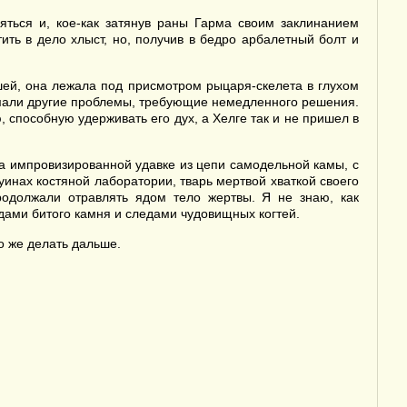
яться и, кое-как затянув раны Гарма своим заклинанием
тить в дело хлыст, но, получив в бедро арбалетный болт и
шей, она лежала под присмотром рыцаря-скелета в глухом
имали другие проблемы, требующие немедленного решения.
 способную удерживать его дух, а Хелге так и не пришел в
 импровизированной удавке из цепи самодельной камы, с
инах костяной лаборатории, тварь мертвой хваткой своего
родолжали отравлять ядом тело жертвы. Я не знаю, как
удами битого камня и следами чудовищных когтей.
о же делать дальше.