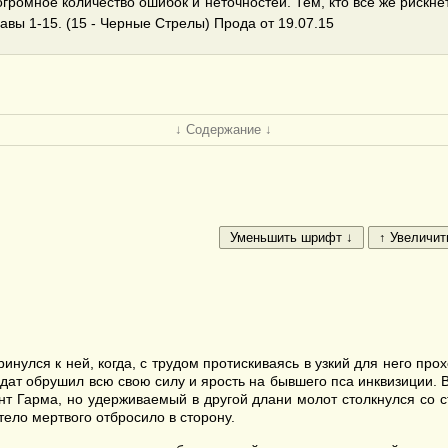
 огромное количество ошибок и неточностей. Тем, кто все же рискн
вы 1-15. (15 - Черные Стрелы) Прода от 19.07.15
↓ Содержание ↓
инулся к ней, когда, с трудом протискиваясь в узкий для него пр
ат обрушил всю свою силу и ярость на бывшего пса инквизиции. 
нт Гарма, но удерживаемый в другой длани молот столкнулся со с
тело мертвого отбросило в сторону.