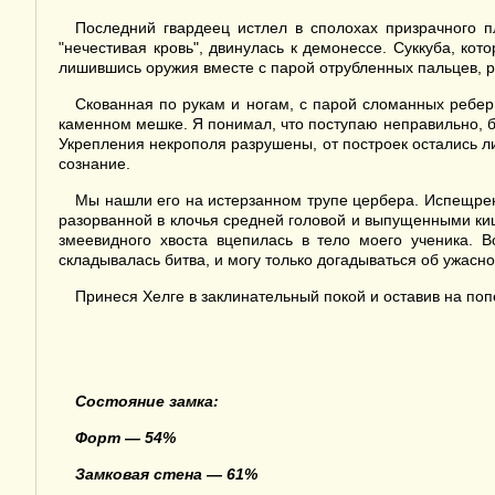
Последний гвардеец истлел в сполохах призрачного п
"нечестивая кровь", двинулась к демонессе. Суккуба, кот
лишившись оружия вместе с парой отрубленных пальцев, р
Скованная по рукам и ногам, с парой сломанных ребер
каменном мешке. Я понимал, что поступаю неправильно, 
Укрепления некрополя разрушены, от построек остались ли
сознание.
Мы нашли его на истерзанном трупе цербера. Испещре
разорванной в клочья средней головой и выпущенными киш
змеевидного хвоста вцепилась в тело моего ученика. 
складывалась битва, и могу только догадываться об ужасн
Принеся Хелге в заклинательный покой и оставив на попе
Состояние замка:
Форт — 54%
Замковая стена — 61%