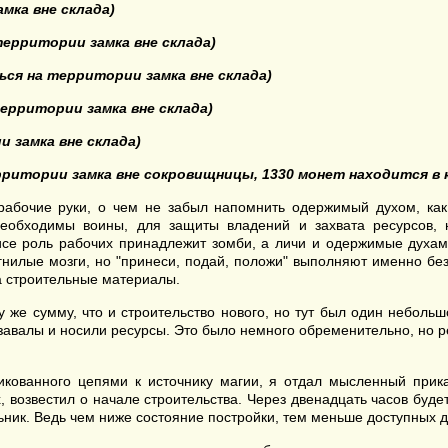
мка вне склада)
ерритории замка вне склада)
ься на территории замка вне склада)
ерритории замка вне склада)
 замка вне склада)
ритории замка вне сокровищницы, 1330 монет находится в 
абочие руки, о чем не забыл напомнить одержимый духом, как 
обходимы воины, для защиты владений и захвата ресурсов, н
исе роль рабочих принадлежит зомби, а личи и одержимые духа
гнилые мозги, но "принеси, подай, положи" выполняют именно без
а строительные материалы.
у же сумму, что и строительство нового, но тут был один неболь
 завалы и носили ресурсы. Это было немного обременительно, но р
кованного цепями к источнику магии, я отдал мысленный прика
, возвестил о начале строительства. Через двенадцать часов буд
ьник. Ведь чем ниже состояние постройки, тем меньше доступных 