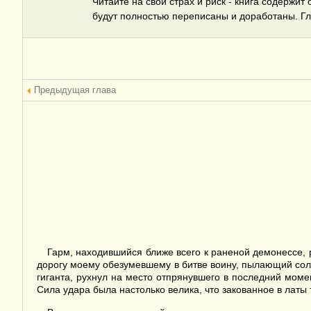
Читайте на свой страх и риск - книга содержит
будут полностью переписаны и доработаны. Гла
Предыдущая глава
Гарм, находившийся ближе всего к раненой демонессе, р
дорогу моему обезумевшему в битве воину, пылающий солд
гиганта, рухнул на место отпрянувшего в последний моме
Сила удара была настолько велика, что закованное в латы 