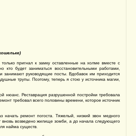
кошельке)
только пригнал к замку оставленные на холме вместе с
о кто будет заниматься восстановительными работами,
ми занимают руководящие посты. Вдобавок им приходится
душные трупы. Поэтому, теперь я стою у источника магии,
шой нюанс. Реставрация разрушенной постройки требовала
емонт требовал всего половины времени, которое источник
з начать ремонт погоста. Тяжелый, низкий звон медного
ет вновь возведено жилище зомби, а до начала следующего
для найма существ.