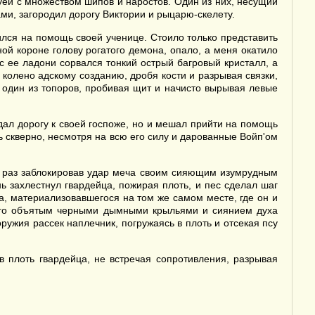
й с множеством шипов и наростов. Один из них, несущий
ми, загородил дорогу Виктории и рыцарю-скелету.
ился на помощь своей ученице. Стоило только представить
ой короне голову рогатого демона, опало, а меня окатило
с ее ладони сорвался тонкий острый багровый кристалл, а
 колено адскому созданию, дробя кости и разрывая связки,
л один из топоров, пробивая щит и начисто вырывая левые
ал дорогу к своей госпоже, но и мешал прийти на помощь
ь скверно, несмотря на всю его силу и дарованные Войп'ом
ой раз заблокировав удар меча своим сияющим изумрудным
 захлестнул гвардейца, пожирая плоть, и пес сделал шаг
ма, материализовавшегося на том же самом месте, где он и
нного объятым черными дымными крыльями и сиянием духа
ружия рассек наплечник, погружаясь в плоть и отсекая псу
 плоть гвардейца, не встречая сопротивления, разрывая
.