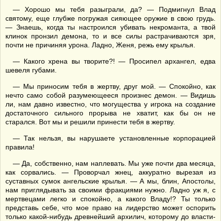
— Хорошо мы тебя разыграли, да? — Подмигнул Влад
святому, еще глубже погружая сияющее оружие в свою грудь.
— Знаешь, когда ты настроился убивать некроманта, а твой
клинок пронзил демона, то и все силы растрачиваются зря,
почти не причиняя урона. Ладно, Женя, режь ему крылья.
— Какого хрена вы творите?! — Просипел архангел, едва
шевеля губами.
— Мы приносим тебя в жертву, друг мой. — Спокойно, как
нечто само собой разумеющееся произнес демон. — Видишь
ли, нам давно известно, что могущества у игрока на создание
достаточного сильного прорыва не хватит, как бы он не
старался. Вот мы и решили принести тебя в жертву.
— Так нельзя, вы нарушаете установленные корпорацией
правила!
— Да, собственно, нам наплевать. Мы уже почти два месяца,
как сорвались. — Проворчал жнец, аккуратно вырезая из
суставных сумок ангельские крылья. — А мы, блин, Апостолы,
нам приглядывать за своими фракциями нужно. Ладно уж я, с
мертвецами легко и спокойно, а какого Владу!? Ты только
представь себе, что мое право на лидерство может оспорить
только какой-нибудь древнейший архилич, которому до власти-