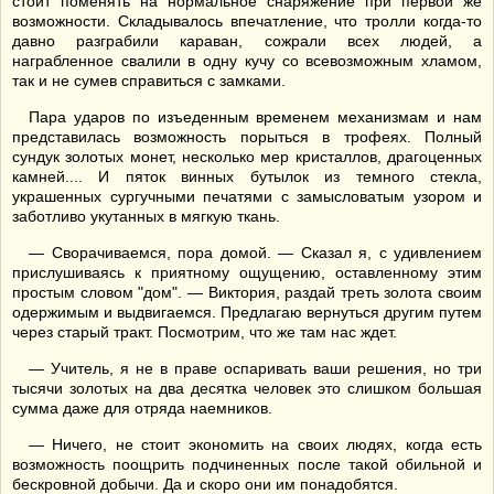
стоит поменять на нормальное снаряжение при первой же
возможности. Складывалось впечатление, что тролли когда-то
давно разграбили караван, сожрали всех людей, а
награбленное свалили в одну кучу со всевозможным хламом,
так и не сумев справиться с замками.
Пара ударов по изъеденным временем механизмам и нам
представилась возможность порыться в трофеях. Полный
сундук золотых монет, несколько мер кристаллов, драгоценных
камней.... И пяток винных бутылок из темного стекла,
украшенных сургучными печатями с замысловатым узором и
заботливо укутанных в мягкую ткань.
— Сворачиваемся, пора домой. — Сказал я, с удивлением
прислушиваясь к приятному ощущению, оставленному этим
простым словом "дом". — Виктория, раздай треть золота своим
одержимым и выдвигаемся. Предлагаю вернуться другим путем
через старый тракт. Посмотрим, что же там нас ждет.
— Учитель, я не в праве оспаривать ваши решения, но три
тысячи золотых на два десятка человек это слишком большая
сумма даже для отряда наемников.
— Ничего, не стоит экономить на своих людях, когда есть
возможность поощрить подчиненных после такой обильной и
бескровной добычи. Да и скоро они им понадобятся.