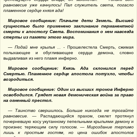
равновесие уже качнулось! Пал служитель света, погасло
пламенное сердце князя ада!
Мировое сообщение: Плачьте дети Земель. Высшей
сущностью было применено заклинание перманентной
смерти к апостолу Света. Воспоминания о нем навсегда
стерты из памяти этого мира.
—
Подай мне крылья ... -
Прошелестела Смерть, сжимая
полыхающее и обугливающее сердце демона, словно
выдавливая из него пламя инферно.
Мировое сообщение: Князь Ада склонился перед
Смертью. Пламенное сердце апостола потухло, чтобы
возродиться.
Мировое сообщение: Один из высших тронов Инферно
освободился. Грядет новая демоническая война за право
на огненный престол.
—
Таинство свершилось. Больше
никогда не трогайте
равновесие. —
Распадающийся прахом, скелет протянул
почерневшую косу укутанному пепельными крыльями демону и
произнес теряющим силу голосом. —
Мироздание терпимо
лишь к простым гостям, но цена ошибок апостолов