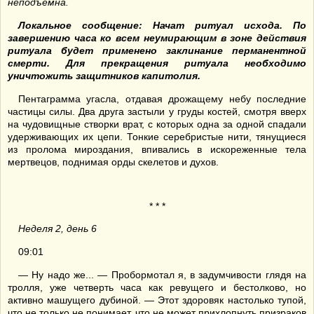
неподъемна.
Локальное сообщение: Начат ритуал исхода. По
завершению часа ко всем неумирающим в зоне действия
ритуала будет применено заклинание перманентной
смерти. Для прекращения ритуала необходимо
уничтожить защитников капитолия.
Пентаграмма угасла, отдавая дрожащему небу последние
частицы силы. Два друга застыли у груды костей, смотря вверх
на чудовищные створки врат, с которых одна за одной спадали
удерживающих их цепи. Тонкие серебристые нити, тянущиеся
из пролома мироздания, впивались в искореженные тела
мертвецов, поднимая орды скелетов и духов.
* * *
Неделя 2, день 6
09:01
— Ну надо же... — Пробормотал я, в задумчивости глядя на
тролля, уже четверть часа как ревущего и бестолково, но
активно машущего дубиной. — Этот здоровяк настолько тупой,
что не только не понимает, что не может прихлопнуть призраков