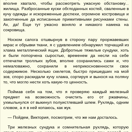
вполне хватало, чтобы рассмотреть ужасную обстановку...
жилища. Разбросанные куски обглоданных костей, сваленные в
кучу одежды и искореженные доспехи, огромное костровище и
закопченные да исписанные примитивными рисунками стены.
Ах, да! Еще тут ужасно воняло и никакого намека на
сокровища.
Носком сапога отшвырнув в сторону пару проржавевших
кирас и обрывки ткани, я с удивлением обнаружил торчащий из
хлама металлический ящик. Добротные тяжелые сундуки, хоть
и были попорчена сыростью, временем да несли на себе
отпечатки тролльих зубов, вполне сохранились сами и, что
немаловажно, сохранили в неприкосновенности свое
содержимое. Несколько скелетов, быстро пришедших на мой
зов, споро раскидали кучу хлама, сортируя и вынося на поляну
то, что могло нести хоть какую-то ценность.
Поймав себя на том, что я проверяю каждый железный
предмет на возможность очистить его от ржавчины,
ухмыльнулся от выкинул полуистлевший шлем. Рухлядь, одним
словом, а я в ней копаюсь, как жук.
— Пойдем, Виктория, посмотрим, что же нам досталось.
Три железных сундука и сомнительная рухлядь, которую