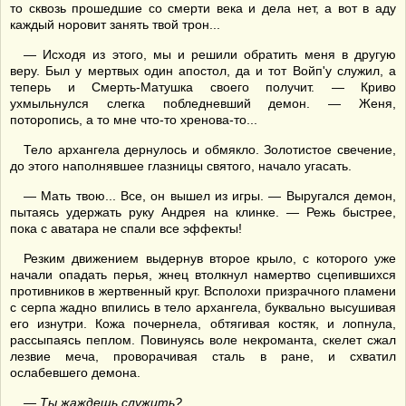
то сквозь прошедшие со смерти века и дела нет, а вот в аду
каждый норовит занять твой трон...
— Исходя из этого, мы и решили обратить меня в другую
веру. Был у мертвых один апостол, да и тот Войп'у служил, а
теперь и Смерть-Матушка своего получит. — Криво
ухмыльнулся слегка побледневший демон. — Женя,
поторопись, а то мне что-то хренова-то...
Тело архангела дернулось и обмякло. Золотистое свечение,
до этого наполнявшее глазницы святого, начало угасать.
— Мать твою... Все, он вышел из игры. — Выругался демон,
пытаясь удержать руку Андрея на клинке. — Режь быстрее,
пока с аватара не спали все эффекты!
Резким движением выдернув второе крыло, с которого уже
начали опадать перья, жнец втолкнул намертво сцепившихся
противников в жертвенный круг. Всполохи призрачного пламени
с серпа жадно впились в тело архангела, буквально высушивая
его изнутри. Кожа почернела, обтягивая костяк, и лопнула,
рассыпаясь пеплом. Повинуясь воле некроманта, скелет сжал
лезвие меча, проворачивая сталь в ране, и схватил
ослабевшего демона.
—
Ты жаждешь служить?