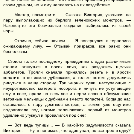
своим дрыном, но и ему наплевать на их воздействие.
— Мастер, посмотрите. — Сказала Виктория, указывая на
пару выползающих из берлоги зеленокожих монстров. —
Наконец-то эти безмозглые создания выбирались из своей
норы...
— Отлично, сейчас начнем. — Я повернулся к терпеливо
ожидающему личу. — Отзывай призраков, все равно они
бесполезны.
Стоило только последнему привидению с едва различимым
стоном втянуться в посох лича, как раздались щелчки
арбалетов. Тролли сначала принялись реветь и в ярости
колотить в по земле дубинками, а только потом додумались
ринуться в нашу сторону. Три жирных туши, наступающие с
неукротимостью матерого носорога и ничуть не уступающие
ему в весе, орали на весь лес и перли словно обезумевшие
ветряные мельницы с дубинами вместо лопастей. Когда до нас
оставалось с пару десятков метров, а земля уже ощутимо
подрагивала под ногами зеленокожих, первый из монстров
удивленно угукнул и провалился под снег.
— Вот ведь тупицы... — В какой-то задумчивости сказала
Виктория. — Ну, я понимаю, что один упал, но все трое в одну?