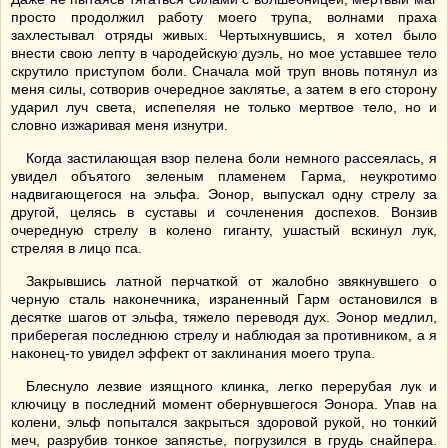
просто продолжил работу моего трупа, волнами праха
захлестывал отряды живых. Чертыхнувшись, я хотел было
внести свою лепту в чародейскую дуэль, но мое уставшее тело
скрутило приступом боли. Сначала мой труп вновь потянул из
меня силы, сотворив очередное заклятье, а затем в его сторону
ударил луч света, испепеляя не только мертвое тело, но и
словно изжаривая меня изнутри.
Когда застилающая взор пелена боли немного рассеялась, я
увидел объятого зеленым пламенем Гарма, неукротимо
надвигающегося на эльфа. Эонор, выпускал одну стрелу за
другой, целясь в суставы и сочленения доспехов. Вонзив
очередную стрелу в колено гиганту, ушастый вскинул лук,
стреляя в лицо пса.
Закрывшись латной перчаткой от жалобно звякнувшего о
черную сталь наконечника, израненный Гарм остановился в
десятке шагов от эльфа, тяжело переводя дух. Эонор медлил,
приберегая последнюю стрелу и наблюдая за противником, а я
наконец-то увидел эффект от заклинания моего трупа.
Блеснуло лезвие изящного клинка, легко перерубая лук и
ключицу в последний момент обернувшегося Эонора. Упав на
колени, эльф попытался закрыться здоровой рукой, но тонкий
меч, разрубив тонкое запястье, погрузился в грудь снайпера.