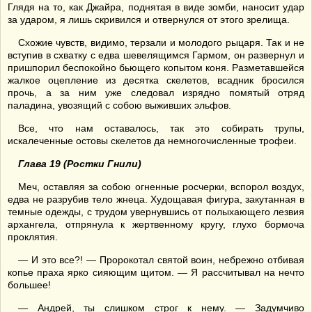
Глядя на то, как Джайра, поднятая в виде зомби, наносит удар
за ударом, я лишь скривился и отвернулся от этого зрелища.
Схожие чувств, видимо, терзали и молодого рыцаря. Так и не
вступив в схватку с едва шевелящимся Гармом, он развернул и
пришпорил беспокойно бьющего копытом коня. Разметавшейся
жалкое оцепление из десятка скелетов, всадник бросился
прочь, а за ним уже следовал изрядно помятый отряд
паладина, увозящий с собою выживших эльфов.
Все, что нам оставалось, так это собирать трупы,
искалеченные остовы скелетов да немногочисленные трофеи.
Глава 19 (Ростки Гнили)
Меч, оставляя за собою огненные росчерки, вспорол воздух,
едва не разрубив тело жнеца. Худощавая фигура, закутанная в
темные одежды, с трудом увернувшись от полыхающего лезвия
архангела, отпрянула к жертвенному кругу, глухо бормоча
проклятия.
— И это все?! — Пророкотал святой воин, небрежно отбивая
копье праха ярко сияющим щитом. — Я рассчитывал на нечто
большее!
— Андрей, ты слишком строг к нему. — Задумчиво