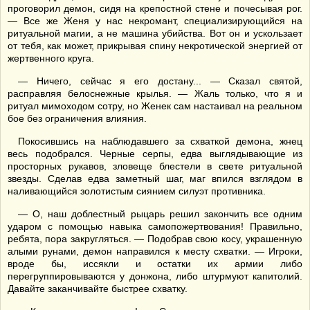
проговорил демон, сидя на крепостной стене и почесывая рог.
— Все же Женя у нас некромант, специализирующийся на
ритуальной магии, а не машина убийства. Вот он и ускользает
от тебя, как может, прикрывая спину некротической энергией от
жертвенного круга.
— Ничего, сейчас я его достану... — Сказал святой,
расправляя белоснежные крылья. — Жаль только, что я и
ритуал мимоходом сотру, но Женек сам настаивал на реальном
бое без ограничения влияния.
Покосившись на наблюдавшего за схваткой демона, жнец
весь подобрался. Черные серпы, едва выглядывающие из
просторных рукавов, зловеще блестели в свете ритуальной
звезды. Сделав едва заметный шаг, маг впился взглядом в
наливающийся золотистым сиянием силуэт противника.
— О, наш доблестный рыцарь решил закончить все одним
ударом с помощью навыка самопожертвования! Правильно,
ребята, пора закругляться. — Подобрав свою косу, украшенную
алыми рунами, демон направился к месту схватки. — Игроки,
вроде бы, иссякли и остатки их армии либо
перегруппировываются у донжона, либо штурмуют капитолий.
Давайте заканчивайте быстрее схватку.