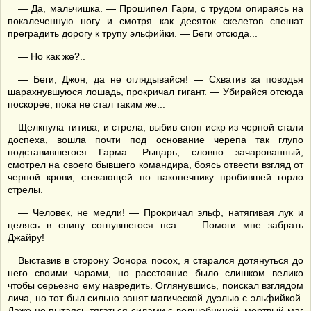
— Да, мальчишка. — Прошипел Гарм, с трудом опираясь на
покалеченную ногу и смотря как десяток скелетов спешат
преградить дорогу к трупу эльфийки. — Беги отсюда...
— Но как же?..
— Беги, Джон, да не оглядывайся! — Схватив за поводья
шарахнувшуюся лошадь, прокричал гигант. — Убирайся отсюда
поскорее, пока не стал таким же...
Щелкнула титива, и стрела, выбив сноп искр из черной стали
доспеха, вошла почти под основание черепа так глупо
подставившегося Гарма. Рыцарь, словно зачарованный,
смотрел на своего бывшего командира, боясь отвести взгляд от
черной крови, стекающей по наконечнику пробившей горло
стрелы.
— Человек, не медли! — Прокричал эльф, натягивая лук и
целясь в спину согнувшегося пса. — Помоги мне забрать
Джайру!
Выставив в сторону Эонора посох, я старался дотянуться до
него своими чарами, но расстояние было слишком велико
чтобы серьезно ему навредить. Оглянувшись, поискал взглядом
лича, но тот был сильно занят магической дуэлью с эльфийкой.
Даже не пытаясь тягаться силами с волшебницей, мертвый маг