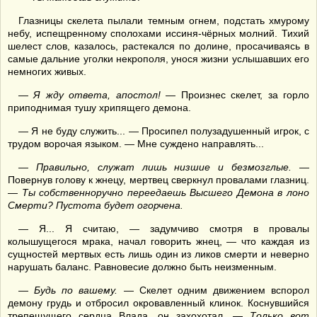
Глазницы скелета пылали темным огнем, подстать хмурому
небу, испещренному сполохами иссиня-чёрных молний. Тихий
шелест слов, казалось, растекался по долине, просачиваясь в
самые дальние уголки некрополя, унося жизни услышавших его
немногих живых.
—
Я жду ответа, апостол!
— Произнес скелет, за горло
приподнимая тушу хрипящего демона.
— Я не буду служить... — Просипел полузадушенный игрок, с
трудом ворочая языком. — Мне суждено направлять...
—
Правильно, служат лишь низшие и безмозглые. —
Повернув голову к жнецу, мертвец сверкнул провалами глазниц.
— Ты собственноручно переедаешь Высшего Демона в лоно
Смерти? Пустота будет огорчена.
— Я... Я считаю, — задумчиво смотря в провалы
колышущегося мрака, начал говорить жнец, — что каждая из
сущностей мертвых есть лишь один из ликов смерти и неверно
нарушать баланс. Равновесие должно быть неизменным.
—
Будь по вашему. —
Скелет одним движением вспорол
демону грудь и отбросил окровавленный клинок. Коснувшийся
трепещущего сердца Влада, он захохотал. —
Только вот