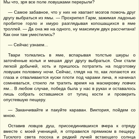
Мы что, зря все поле ловушками перерыли?
— Самое забавное, что у них не хватает мозгов помочь друг
другу выбраться из ямы. — Прохрипел Гарм, зажимая ладонью
пробитое горло и хмуро разглядывая копошащихся в яме
троллей. — Да она же на одного, ну максимум двух рассчитана!
Как они там уместились?
— Сейчас узнаем...
Твари толкались в яме, вспарывая толстые шкуры о
заточённые колья и мешая друг другу выбраться. Они стали
легкой добычей, хоть и пришлось потратить на подготовку
ловушек половину ночи. Сейчас, глядя на то, как лопаются их
глаза и отваливаются куски плоти под чарами лича, я начинал
сомневаться, стоило ли тратить время на маскировку ловчих
ям... В любом случае, победа была у нас в руках и оставалось
лишь собрать оставшиеся от тупиц кости и проверить
опустевшую пещеру.
— Заканчивайте и пакуйте караван. Виктория, пойдем со
мною.
Оставив ловцов душ, присоединившихся вчера к отряду
вместе с моей ученицей, я отправился прямиком в пещеру.
Тусклого света посоха и редкий лучей встающего солнца