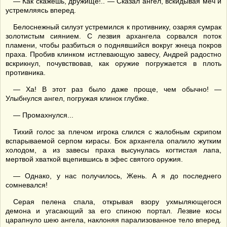
— Как скажешь, дружище!.. — Сказал ангел, вскидывая меч и
устремляясь вперед.
Белоснежный силуэт устремился к противнику, озаряя сумрак
золотистым сиянием. С лезвия архангела сорвался поток
пламени, чтобы разбиться о поднявшийся вокруг жнеца покров
праха. Пробив клинком истлевающую завесу, Андрей радостно
вскрикнул, почувствовав, как оружие погружается в плоть
противника.
— Ха! В этот раз было даже проще, чем обычно! —
Улыбнулся ангел, погружая клинок глубже.
— Промахнулся...
Тихий голос за плечом игрока слился с жалобным скрипом
вспарываемой серпом кирасы. Бок архангела опалило жутким
холодом, а из завесы праха высунулась когтистая лапа,
мертвой хваткой вцепившись в эфес святого оружия.
— Однако, у нас получилось, Жень. А я до последнего
сомневался!
Серая пелена спала, открывая взору ухмыляющегося
демона и угасающий за его спиною портал. Лезвие косы
царапнуло шею ангела, наклоняя парализованное тело вперед.