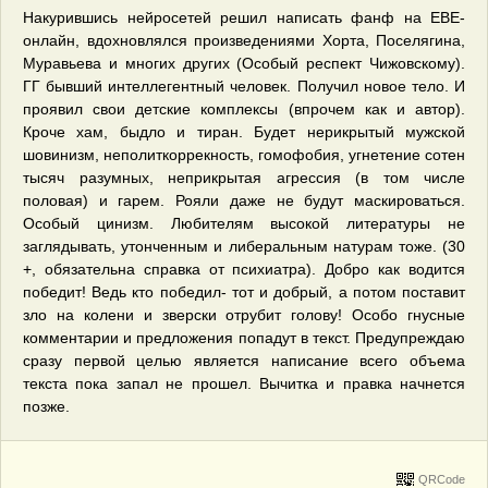
Накурившись нейросетей решил написать фанф на ЕВЕ-
онлайн, вдохновлялся произведениями Хорта, Поселягина,
Муравьева и многих других (Особый респект Чижовскому).
ГГ бывший интеллегентный человек. Получил новое тело. И
проявил свои детские комплексы (впрочем как и автор).
Кроче хам, быдло и тиран. Будет нерикрытый мужской
шовинизм, неполиткоррекность, гомофобия, угнетение сотен
тысяч разумных, неприкрытая агрессия (в том числе
половая) и гарем. Рояли даже не будут маскироваться.
Особый цинизм. Любителям высокой литературы не
заглядывать, утонченным и либеральным натурам тоже. (30
+, обязательна справка от психиатра). Добро как водится
победит! Ведь кто победил- тот и добрый, а потом поставит
зло на колени и зверски отрубит голову! Особо гнусные
комментарии и предложения попадут в текст. Предупреждаю
сразу первой целью является написание всего объема
текста пока запал не прошел. Вычитка и правка начнется
позже.
QRCode