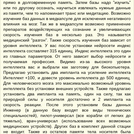
прямо в долговременную память. Затем базы надо "изучить"
или по другому осознать, научиться извлекать нужные данные
из памяти, чем то напоминает транс или медитацию. Возможно
изучение баз данных в медкапсуле для исключения негативного
влияния на мозг. Так же в медкапсуле возможно применение
препаратов воздействующих на сознание и увеличивающих
скорость изучения баз в несколько раз. Это называется
медицинский "разгон". Также скорость изучения баз зависит от
уровня интеллекта. У вас после установки нейросети индекс
интеллекта составляет 315 единиц. Индекс интеллекта это один
из главных параметров. От него зависит выбор нейросети и
получаемая профессия. Видимо из-за высокого уровня
интеллекта вас и выбрали как заготовку для биокопьютера.
Предлагаю установить два импланта на усиление интеллекта
Интеллект +100, и довести уровень интеллекта до 500 единиц.
Для человеческого мозга это максимально возможный уровень
интеллекта без установки внешних устройств. Также предлагаю
установить два импланта на память, один на силу, так как
природной силы у носителя достаточно и 2 импланта на
скорость реакции. После этого установим базы данных
Инженер (в данную базу входят все виды технических
специальностей), пилот-универсал (все корабли от легких до
тяжелых), врач-универсал (использование всех возможных
медицинских устройств). Других баз в комплект данной стации
не входит. Также из остатков памяти тела носителя была