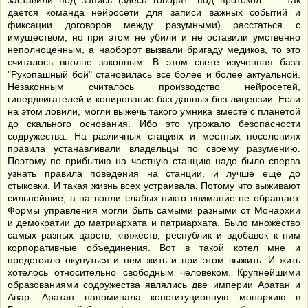
заставили под запись (здесь говорят "под протокол" — так
дается команда нейросети для записи важных событий и
фиксации договоров между разумными) расстаться с
имуществом, но при этом не убили и не оставили умственно
неполноценным, а наоборот вызвали бригаду медиков, то это
считалось вполне законным. В этом свете изученная база
"Рукопашный бой" становилась все более и более актуальной.
Незаконным считалось производство нейросетей,
гипердвигателей и копирование баз данных без лицензии. Если
на этом ловили, могли выжечь такого умника вместе с планетой
до скального основания. Ибо это угрожало безопасности
содружества. На различных стациях и местных поселениях
правила устанавливали владельцы по своему разумению.
Поэтому по прибытию на частную станцию надо было сперва
узнать правила поведения на станции, и лучше еще до
стыковки. И такая жизнь всех устраивала. Потому что выживают
сильнейшие, а на вопли слабых никто внимание не обращает.
Формы управления могли быть самыми разными от Монархии
и демократии до матриархата и патриархата. Было множество
самых разных царств, княжеств, республик и вдобавок к ним
корпоративные объединения. Вот в такой котел мне и
предстояло окунуться и нем жить и при этом выжить. И жить
хотелось относительно свободным человеком. Крупнейшими
образованиями содружества являлись две империи Аратан и
Авар. Аратан напоминала конституционную монархию в