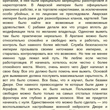
Британии, в ней были официально запрещены работорговля и
наркоторговля. В Аварской империи было официально
узаконено рабство, и за торговлю наркотиками, за исключением
особо убойных, и по лицензии не преследовали. Аварская
империя была раем для разнообразных кланов, картелей. Там
можно было найти все возможные и невозможные
удовольствия. С рабами делали все что угодно вплоть до
модификации тела по желанию владельца. Одиночке выжить
там было практически нереально. В Аратане можно было
относительно спокойно и свободно жить и работать, но
контроль был намного более жёсткий. Служба безопасности
империи прозывала своими ниточками всю империю, и
старалась контролировать все что возможно. Но тем не менее
именно туда лежал мой путь. Не люблю если честно
работорговцев. И начинать хотелось если честно с более
спокойного места. Много, очень много чего Дарт напихал в
свою базу. Все это должно было помочь мне выжить. Основой
для выживания должна послужить максимальная скрытность. А
вот это было сложно. Все базы, что я изучил, были базами
Джоре. Они намного превосходили те которые были даже у
Аграфов. Но светить их было нельзя. Пользоваться ими
свободно можно было только на самых отсталых планетах
фронтира или глубоко в диком космосе. Мне же придется
начинать с нуля. Единственное что можно было сделать — это
воспользоваться настройками военной нейросети Джоре и