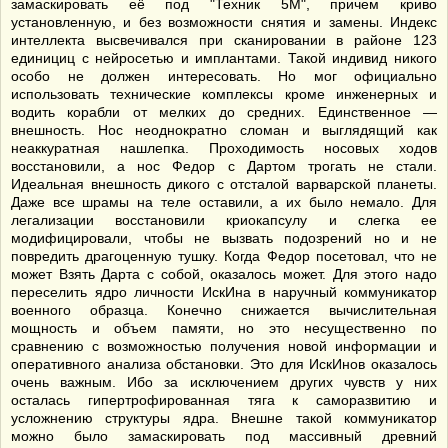
замаскировать её под "Техник 5М", причем криво
установленную, и без возможности снятия и замены. Индекс
интеллекта высвечивался при сканировании в районе 123
единициц с нейросетью и имплантами. Такой индивид никого
особо не должен интересовать. Но мог официально
использовать технические комплексы кроме инженерных и
водить корабли от мелких до средних. Единственное —
внешность. Нос неоднократно сломан и выглядящий как
неаккуратная нашлепка. Проходимость носовых ходов
восстановили, а нос Федор с Дартом трогать не стали.
Идеальная внешность дикого с отсталой варварской планеты.
Даже все шрамы на теле оставили, а их было немало. Для
легализации восстановили криокапсулу и слегка ее
модифицировали, чтобы не вызвать подозрений но и не
повредить драгоценную тушку. Когда Федор посетовал, что не
может Взять Дарта с собой, оказалось может. Для этого надо
переселить ядро личности ИскИна в наручный коммуникатор
военного образца. Конечно снижается вычислительная
мощность и объем памяти, но это несущественно по
сравнению с возможностью получения новой информации и
оперативного анализа обстановки. Это для ИскИнов оказалось
очень важным. Ибо за исключением других чувств у них
осталась гипертрофированная тяга к саморазвитию и
усложнению структуры ядра. Внешне такой коммуникатор
можно было замаскировать под массивный древний