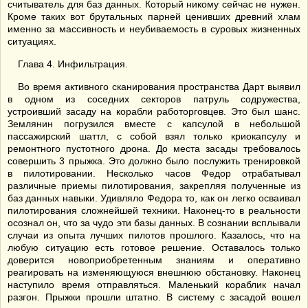
считыватель для баз данных. Который никому сейчас не нужен.
Кроме таких вот брутальных парней ценивших древний хлам
именно за массивность и неубиваемость в суровых жизненных
ситуациях.
Глава 4. Инфильтрация.
Во время активного сканирования пространства Дарт выявил
в одном из соседних секторов патруль содружества,
устроивший засаду на корабли работорговцев. Это был шанс.
Землянин погрузился вместе с капсулой в небольшой
пассажирский шаттл, с собой взял только криокапсулу и
ремонтного пустотного дрона. До места засады требовалось
совершить 3 прыжка. Это должно было послужить тренировкой
в пилотировании. Несколько часов Федор отрабатывал
различные приемы пилотирования, закрепляя полученные из
баз данных навыки. Удивляло Федора то, как он легко осваивал
пилотирования сложнейшей техники. Наконец-то в реальности
осознал он, что за чудо эти базы данных. В сознании всплывали
случаи из опыта лучших пилотов прошлого. Казалось, что на
любую ситуацию есть готовое решение. Оставалось только
доверится новоприобретенным знаниям и оперативно
реагировать на изменяющуюся внешнюю обстановку. Наконец
наступило время отправляться. Маленький кораблик начал
разгон. Прыжки прошли штатно. В систему с засадой вошел