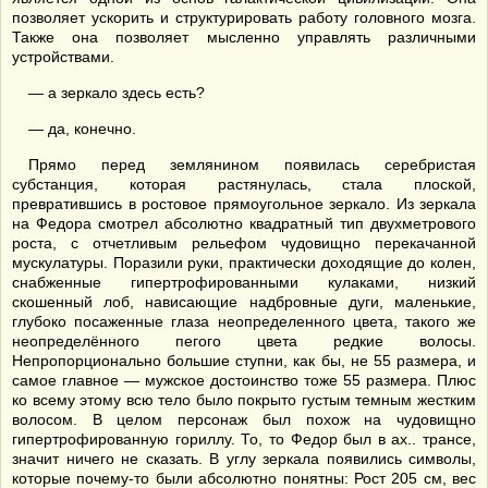
позволяет ускорить и структурировать работу головного мозга.
Также она позволяет мысленно управлять различными
устройствами.
— а зеркало здесь есть?
— да, конечно.
Прямо перед землянином появилась серебристая
субстанция, которая растянулась, стала плоской,
превратившись в ростовое прямоугольное зеркало. Из зеркала
на Федора смотрел абсолютно квадратный тип двухметрового
роста, с отчетливым рельефом чудовищно перекачанной
мускулатуры. Поразили руки, практически доходящие до колен,
снабженные гипертрофированными кулаками, низкий
скошенный лоб, нависающие надбровные дуги, маленькие,
глубоко посаженные глаза неопределенного цвета, такого же
неопределённого пегого цвета редкие волосы.
Непропорционально большие ступни, как бы, не 55 размера, и
самое главное — мужское достоинство тоже 55 размера. Плюс
ко всему этому всю тело было покрыто густым темным жестким
волосом. В целом персонаж был похож на чудовищно
гипертрофированную гориллу. То, то Федор был в ах.. трансе,
значит ничего не сказать. В углу зеркала появились символы,
которые почему-то были абсолютно понятны: Рост 205 см, вес