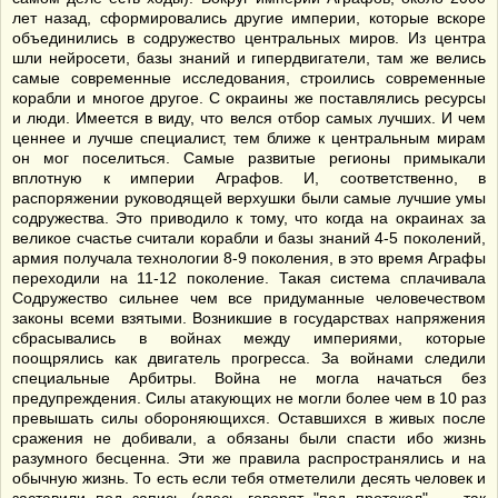
лет назад, сформировались другие империи, которые вскоре
объединились в содружество центральных миров. Из центра
шли нейросети, базы знаний и гипердвигатели, там же велись
самые современные исследования, строились современные
корабли и многое другое. С окраины же поставлялись ресурсы
и люди. Имеется в виду, что велся отбор самых лучших. И чем
ценнее и лучше специалист, тем ближе к центральным мирам
он мог поселиться. Самые развитые регионы примыкали
вплотную к империи Аграфов. И, соответственно, в
распоряжении руководящей верхушки были самые лучшие умы
содружества. Это приводило к тому, что когда на окраинах за
великое счастье считали корабли и базы знаний 4-5 поколений,
армия получала технологии 8-9 поколения, в это время Аграфы
переходили на 11-12 поколение. Такая система сплачивала
Содружество сильнее чем все придуманные человечеством
законы всеми взятыми. Возникшие в государствах напряжения
сбрасывались в войнах между империями, которые
поощрялись как двигатель прогресса. За войнами следили
специальные Арбитры. Война не могла начаться без
предупреждения. Силы атакующих не могли более чем в 10 раз
превышать силы обороняющихся. Оставшихся в живых после
сражения не добивали, а обязаны были спасти ибо жизнь
разумного бесценна. Эти же правила распространялись и на
обычную жизнь. То есть если тебя отметелили десять человек и