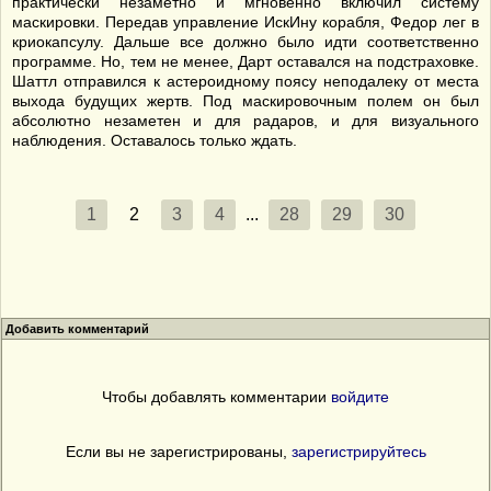
практически незаметно и мгновенно включил систему
маскировки. Передав управление ИскИну корабля, Федор лег в
криокапсулу. Дальше все должно было идти соответственно
программе. Но, тем не менее, Дарт оставался на подстраховке.
Шаттл отправился к астероидному поясу неподалеку от места
выхода будущих жертв. Под маскировочным полем он был
абсолютно незаметен и для радаров, и для визуального
наблюдения. Оставалось только ждать.
1
2
3
4
...
28
29
30
Добавить комментарий
Чтобы добавлять комментарии
войдите
Если вы не зарегистрированы,
зарегистрируйтесь