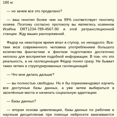
180 кг.
— но зачем все это проделано?
— ваш генотип более чем на 99% соответствует генотипу
хозяев. Поэтому согласно протоколу вы являетесь хозяином
ИскИна DRT1234-789-4567-90 и этой ретрансляционной
станции. Жду ваших распоряжений.
Федор на некоторое время впал в ступор, но ненадолго. Все-
таки мозг современного человека употреблением большого
количества фантастики и фентази подготовлен достаточно
неплохо для восприятия подобной информации. В том, что это
реальность, а не галлюцинация Фёдор понял сразу. Не бывает
таких четких и структурированных галлюцинаций.
— Что мне делать дальше?
— вы полностью свободны. Но я бы порекомендовал изучить
все доступные базы данных, а уже затем выбираться в
заселённые места и начинать социальную адаптацию.
— Базы данных?
— вторая основа цивилизации, базы данных по рабочим и
научным дисциплинам при помощи нейросети закачиваются