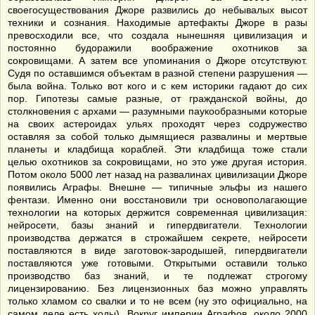
своегосуществования Джоре развились до небывалых высот
техники и сознания. Находимые артефакты Джоре в разы
превосходили все, что создала нынешняя цивилизация и
постоянно будоражили воображение охотников за
сокровищами. А затем все упоминания о Джоре отсутствуют.
Судя по оставшимся объектам в разной степени разрушения —
была война. Только вот кого и с кем историки гадают до сих
пор. Гипотезы самые разные, от гражданской войны, до
столкновения с архами — разумными паукообразными которые
на своих астероидах ульях проходят через содружество
оставляя за собой только дымящиеся развалины и мертвые
планеты и кладбища кораблей. Эти кладбища тоже стали
целью охотников за сокровищами, но это уже другая история.
Потом около 5000 лет назад на развалинах цивилизации Джоре
появились Аграфы. Внешне — типичные эльфы из нашего
фентази. Именно они восстановили три основополагающие
технологии на которых держится современная цивилизация:
нейросети, базы знаний и гипердвигатели. Технологии
производства держатся в строжайшем секрете, нейросети
поставляются в виде заготовок-зародышей, гипердвигатели
поставляются уже готовыми. Открытыми оставили только
производство баз знаний, и те подлежат строгому
лицензированию. Без лицензионных баз можно управлять
только хламом со свалки и то не всем (ну это официально, на
самом деле есть ходы). Вокруг империи Аграфов, около 2000