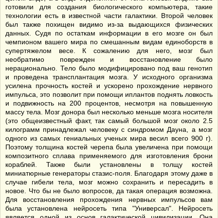
готовили для создания биологического компьютера, такие
технологии есть в известной части галактики. Второй человек
был также похищен видимо из-за выдающихся физических
данных. Судя по остаткам информации в его мозге он был
чемпионом вашего мира по смешанным видам единоборств в
супертяжелом весе. К сожалению для него, мозг был
необратимо поврежден и восстановление было
нерационально. Тело было модифицировано под ваш генотип
и проведена трансплантация мозга. У исходного организма
усилена прочность костей и ускорено прохождение нервного
импульса, это позволит при помощи иплантов поднять ловкость
и подвижность на 200 процентов, несмотря на повышенную
массу тела. Мозг донора был несколько меньше мозга носителя
(это общеизвестный факт, так самый большой мозг около 2.5
килограмм принадлежал человеку с синдромом Дауна, а мозг
одного из самых гениальных ученых мира весил всего 900 г).
Поэтому толщина костей черепа была увеличена при помощи
композитного сплава применяемого для изготовления брони
кораблей. Также были установлены в толщу костей
миниатюрные генераторы стазис-поля. Благодаря этому даже в
случае гибели тела, мозг можно сохранить и пересадить в
новое. Что бы не было вопросов, да такая операция возможна.
Для восстановления прохождения нервных импульсов вам
была установлена нейросеть типа "Универсал". Нейросеть
является одной из основ галактической цивилизации. Она