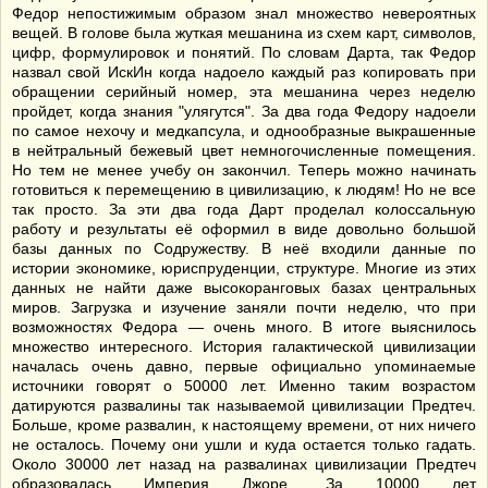
Федор непостижимым образом знал множество невероятных
вещей. В голове была жуткая мешанина из схем карт, символов,
цифр, формулировок и понятий. По словам Дарта, так Федор
назвал свой ИскИн когда надоело каждый раз копировать при
обращении серийный номер, эта мешанина через неделю
пройдет, когда знания "улягутся". За два года Федору надоели
по самое нехочу и медкапсула, и однообразные выкрашенные
в нейтральный бежевый цвет немногочисленные помещения.
Но тем не менее учебу он закончил. Теперь можно начинать
готовиться к перемещению в цивилизацию, к людям! Но не все
так просто. За эти два года Дарт проделал колоссальную
работу и результаты её оформил в виде довольно большой
базы данных по Содружеству. В неё входили данные по
истории экономике, юриспруденции, структуре. Многие из этих
данных не найти даже высокоранговых базах центральных
миров. Загрузка и изучение заняли почти неделю, что при
возможностях Федора — очень много. В итоге выяснилось
множество интересного. История галактической цивилизации
началась очень давно, первые официально упоминаемые
источники говорят о 50000 лет. Именно таким возрастом
датируются развалины так называемой цивилизации Предтеч.
Больше, кроме развалин, к настоящему времени, от них ничего
не осталось. Почему они ушли и куда остается только гадать.
Около 30000 лет назад на развалинах цивилизации Предтеч
образовалась Империя Джоре. За 10000 лет