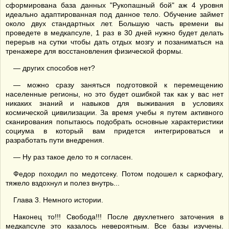
сформирована база данных "Рукопашный бой" аж 4 уровня
идеально адаптированная под данное тело. Обучение займет
около двух стандартных лет. Большую часть времени вы
проведете в медкапсуле, 1 раз в 30 дней нужно будет делать
перерыв на сутки чтобы дать отдых мозгу и позаниматься на
тренажере для восстановления физической формы.
— других способов нет?
— можно сразу заняться подготовкой к перемещению
населенные регионы, но это будет ошибкой так как у вас нет
никаких знаний и навыков для выживания в условиях
космической цивилизации. За время учебы я путем активного
сканирования попытаюсь подобрать основные характеристики
социума в который вам придется интегрироваться и
разработать пути внедрения.
— Ну раз такое дело то я согласен.
Федор походил по медотсеку. Потом подошел к саркофагу,
тяжело вздохнул и полез внутрь...
Глава 3. Немного истории.
Наконец то!!! Свобода!!! После двухлетнего заточения в
медкапсуле это казалось невероятным. Все базы изучены.