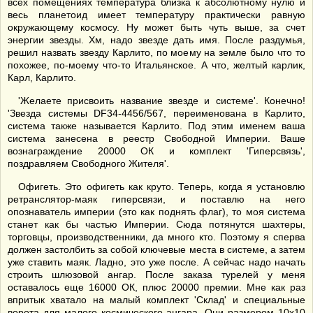
всех помещениях температура близка к абсолютному нулю и
весь планетоид имеет температуру практически равную
окружающему космосу. Ну может быть чуть выше, за счет
энергии звезды. Хм, надо звезде дать имя. После раздумья,
решил назвать звезду Карлито, по моему на земле было что то
похожее, по-моему что-то Итальянское. А что, желтый карлик,
Карл, Карлито.
'Желаете присвоить название звезде и системе'. Конечно!
'Звезда системы DF34-4456/567, переименована в Карлито,
система также называется Карлито. Под этим именем ваша
система занесена в реестр Свободной Империи. Ваше
вознаграждение 20000 ОК и комплект 'Гиперсвязь',
поздравляем Свободного Жителя'.
Офигеть. Это офигеть как круто. Теперь, когда я установлю
ретранслятор-маяк гиперсвязи, и поставлю на него
опознаватель империи (это как поднять флаг), то моя система
станет как бы частью Империи. Сюда потянутся шахтеры,
торговцы, производственники, да много кто. Поэтому я сперва
должен застолбить за собой ключевые места в системе, а затем
уже ставить маяк. Ладно, это уже после. А сейчас надо начать
строить шлюзовой ангар. После заказа турелей у меня
оставалось еще 16000 ОК, плюс 20000 премии. Мне как раз
впритык хватало на малый комплект 'Склад' и специальные
ворота для малого космического ангара. Они размером 10х10