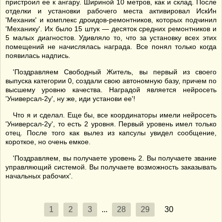
пристроил ее к ангару. Шириной 10 метров, как и склад. После
отделки и установки рабочего места активировал ИскИн
'Механик' и комплекс дроидов-ремонтников, которых подчинил
'Механику'. Их было 15 штук — десяток средних ремонтников и
5 малых диагностов. Удивляло то, что за установку всех этих
помещений не начислялась награда. Все понял только когда
появилась надпись.
'Поздравляем Свободный Житель, вы первый из своего
выпуска категории 0, создали свою автономную базу, причем по
высшему уровню качества. Наградой является нейросеть
'Универсал-2у', ну же, иди установи ее'!
Что я и сделал. Еще бы, все координаторы имели нейросеть
'Универсал-2у', то есть 2 уровня. Первый уровень имел только
отец. После того как вылез из капсулы увидел сообщение,
короткое, но очень емкое.
'Поздравляем, вы получаете уровень 2. Вы получаете звание
управляющий системой. Вы получаете возможность заказывать
начальных рабочих'.
1
2
3
...
28
29
30