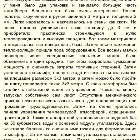
у меня было две упаковки и занимало большую часть
контейнера. Вещество это было очень интересное. Тонкое
полотно, скрученное в рулон шириной 3 метра и толщиной 2
мм. Легко нарезалось и наклеивалось на стены как скотч. Но
после нагрева увеличивало свою толщину до 3 см и
приобретало практически стремящуюся к нулю
теплопроводность и высокую твердость. Вот таким материалом
и покрывалась вся поверхность базы. Затем после наложения
теплоизоляции пришла пора оборудования. Все восемь малых
реакторов через специальные крепления можно было
объединить в один средний. При этом возрастала суммарная
мощность и снижались затраты топливных стержней. Затем
установили гравилифт, после выхода из шлюза ты оказывался
на площадке размером 3х3 метра, а затем можно было пройти
на плиту гравилифта также 3х3 метра. С краю платформы был
столбик с небольшой панелью управления. Нажав на кнопку
запускал собственно сам лифт. Отсутствие механического
привода позволяло использовать всего две направляющих при
громадной грузоподъёмности. Затем на стены крепились
панели управления температурой, атмосферой, освещением,
гравитацией. Также в аппаратной устанавливался водяной бак
на 50 кубометров воды и основной модуль утилизатора. Здесь
же стояли баллоны со сниженными газами для формирования
атмосферы. Затем малые терминалы утилизатора ставились во