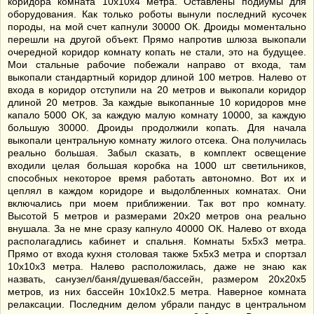
коридора комната 10х10х4 метра. Оставлены подиумы для
оборудования. Как только роботы вынули последний кусочек
породы, на мой счет капнули 30000 ОК. Дроиды моментально
перешли на другой объект. Прямо напротив шлюза выкопали
очередной коридор комнату копать не стали, это на будущее.
Мои стальные рабочие побежали направо от входа, там
выкопали стандартный коридор длиной 100 метров. Налево от
входа в коридор отступили на 20 метров и выкопали коридор
длиной 20 метров. За каждые выкопанные 10 коридоров мне
капало 5000 ОК, за каждую малую комнату 10000, за каждую
большую 30000. Дроиды продолжили копать. Для начала
выкопали центральную комнату жилого отсека. Она получилась
реально большая. Забыл сказать, в комплект освещение
входили целая большая коробка на 1000 шт светильников,
способных некоторое время работать автономно. Вот их и
цеплял в каждом коридоре и выдолбленных комнатах. Они
включались при моем приближении. Так вот про комнату.
Высотой 5 метров и размерами 20х20 метров она реально
внушала. За не мне сразу капнуло 40000 ОК. Налево от входа
располагадлись кабинет и спальня. Комнаты 5х5х3 метра.
Прямо от входа кухня столовая также 5х5х3 метра и спортзал
10х10х3 метра. Налево расположилась, даже не знаю как
назвать, санузел/баня/душевая/бассейн, размером 20х20х5
метров, из них бассейн 10х10х2.5 метра. Наверное комната
релаксации. Последним делом убрали пандус в центральном