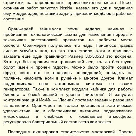
строители на определенные производителем места. После
окончания работ запустил ИскИн, назвал его док и подчинил
ему меддроидов, поставив задачу привести медблок в рабочее
состояние.
Оранжереей занимался почти неделю, начиная с
пробивания технологической шахты для извлечения породы и
заканчивая расстановкой предметов на рабочем месте
биолога. Оранжерея получилась что надо. Пришлось правда
сильно углубить пол, но это того стоило, хотя и пришлось
заказать еще один гравилифт. Размер 30х50х20 это дохрена.
Зато тут был практически тропический лес, только без гнуса,
болот, змей и прочей гадости. Можно было пройти сорвать
фрукт, сесть его не опасаясь последствий, посидеть на
полянке, намочить ноги в ручейке и многое другое. Климат
поддерживала своя автономная система со своим
генератором. Также в комплект входили кабинка для работы
биолога с базой знаний 5 уровня 'Биология'. Я запустил
контролирующий ИскИн — 'Лесник' поставил задачу и разрешил
выполнение. Оранжерея не только доставляла эстетическое
удовольствие, но и обеспечивала питанием, поддерживала
микроклимат в симбиозе с комплектом атмосфера,
регулировала бактериальный состав всего комплекса.
Последним активировал строительство мастерской. Просто