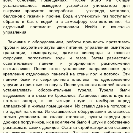
всех основных помещениях. После этого на складе
устанавливалось выводное устройство утилизатора для
выгрузки продуктов переработки — углерода, металлов,
баллонов с газами и прочее. Вода и углекислый газ поступали
обратно в бак с водой и в атмосферу соответственно. На
отдельный постамент установили ИскИн с консолью
управления.
Закончив с оборудованием, роботы принялись протягивать
трубы и аккуратные жгуты шин питания, управления, эмиттеры
гравитации, температуры, датчики кислорода и газовые
форсунки, поглотители воды и газов. Затем разместили
осветительные панели и упорядочили расположения
светильников. После этого установили направляющие для
крепления отделочных панелей на стены пол и потолок. Эти
панели были из сверхпрочного пластика, но одновременно
упругие и приятные на ощупь. После установки панелей начали
устанавливать оборонительные турели. Турели были
выдвижные и в глаза не бросались. Установил шесть штук на
потолке ангара, и по четыре штуки в тамбурах перед
аппаратной и жилым помещением. Их ставил две на потолок и
по одной на стены. Из оставшегося оборудования оставалось
только установить на складе стеллажи, пункты зарядки для
дроидов погрузчиков, их в комплекте было 4 штуки и собственно
распаковать самих дроидов. Остатки стройматериалов оставил
на складе, потом пригодятся. За все мои действия по