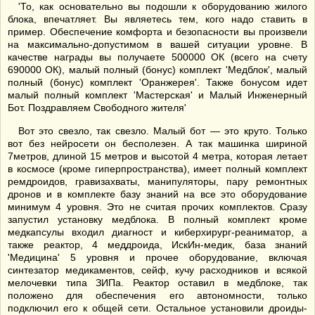
'То, как основательно вы подошли к оборудованию жилого
блока, впечатляет. Вы являетесь тем, кого надо ставить в
пример. Обеспечение комфорта и безопасности вы произвели
на максимально-допустимом в вашей ситуации уровне. В
качестве награды вы получаете 500000 ОК (всего на счету
690000 ОК), малый полный (бонус) комплект 'Медблок', малый
полный (бонус) комплект 'Оранжерея'. Также бонусом идет
малый полный комплект 'Мастерская' и Малый Инженерный
Бот. Поздравляем Свободного жителя'
Вот это свезло, так свезло. Малый бот — это круто. Только
вот без нейросети он бесполезен. А так машинка шириной
7метров, длиной 15 метров и высотой 4 метра, которая летает
в космосе (кроме гиперпространства), имеет полный комплект
ремдроидов, гравизахваты, манипуляторы, пару ремонтных
дронов и в комплекте базу знаний на все это оборудование
минимум 4 уровня. Это не считая прочих комплектов. Сразу
запустил установку медблока. В полный комплект кроме
медкапсулы входил диагност и киберхирург-реаниматор, а
также реактор, 4 меддроида, ИскИн-медик, база знаний
'Медицина' 5 уровня и прочее оборудование, включая
синтезатор медикаментов, сейф, кучу расходников и всякой
мелочевки типа ЗИПа. Реактор оставил в медблоке, так
положено для обеспечения его автономности, только
подключил его к общей сети. Остальное установили дроиды-