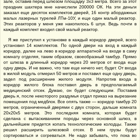
зале, оставив перед шлюзом площадку 3х3 метра. Всего за этот
праздник шахтера мне начислили 200000 ОК. На эти деньги
заказал еще десяток комплектов дверей, 16 контр абордажных
малых лазерных турелей ЛТм-10У, и еще один малый реактор.
Этих реакторов у меня уже накопилось 6 штук. Ведь почти в
каждый комплект входил свой малый реактор.
Я же приступил к установке в каждый коридор дверей, всего
установил 14 комплектов. По одной двери на вход в каждый
коридор, далее на лево в коридор аппаратной на входе в саму
комнату отделяя, таким образом, своеобразный тамбур. Прямо
от шлюза в длинный коридор через 20 метров от входа еще
одну дверь. И не важно, что там еще ничего нет, будет. От входа
в жилой модуль отмерил 50 метров и поставил еще одну дверь,
задел под расширение жилого модуля. Напротив входа в
коридор жилого блока поставил дверь в предполагаемый
медицинский отсек. Думаю, он будет следующим. Поставив
дверь я, после некоторого раздумья отдал приказ на вырезание
помещения под медблок. Все опять также — коридор тамбур 20
метров, ограниченный дверями с двух сторон, дальше комната
20х20х5 метров. Это последняя комната, которая будет
сделана с вытаскиванием породы через основной шлюз, в
дальнейшем придется копать технологические колодцы. Также
решил расширить шлюзовой отсек. В нем грузы будут
сортироваться и согреваться. Не надо забывать, что пока во