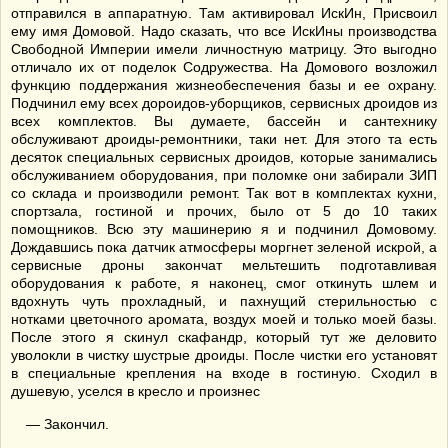
отправился в аппаратную. Там активировал ИскИн, Присвоил
ему имя Домовой. Надо сказать, что все ИскИны производства
Свободной Империи имели личностную матрицу. Это выгодно
отличало их от поделок Содружества. На Домового возложил
функцию поддержания жизнеобеспечения базы и ее охрану.
Подчинил ему всех дороидов-уборщиков, сервисных дроидов из
всех комплектов. Вы думаете, бассейн и сантехнику
обслуживают дроиды-ремонтники, таки нет. Для этого та есть
десяток специальных сервисных дроидов, которые занимались
обслуживанием оборудования, при поломке они забирали ЗИП
со склада и производили ремонт. Так вот в комплектах кухни,
спортзала, гостиной и прочих, было от 5 до 10 таких
помощников. Всю эту машинерию я и подчинил Домовому.
Дождавшись пока датчик атмосферы моргнет зеленой искрой, а
сервисные дроны закончат мельтешить подготавливая
оборудования к работе, я наконец, смог откинуть шлем и
вдохнуть чуть прохладный, и пахнущий стерильностью с
нотками цветочного аромата, воздух моей и только моей базы.
После этого я скинул скафандр, который тут же деловито
уволокли в чистку шустрые дроиды. После чистки его установят
в специальные крепления на входе в гостиную. Сходил в
душевую, уселся в кресло и произнес
— Закончил.