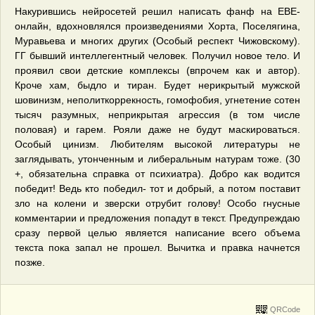
Накурившись нейросетей решил написать фанф на ЕВЕ-
онлайн, вдохновлялся произведениями Хорта, Поселягина,
Муравьева и многих других (Особый респект Чижовскому).
ГГ бывший интеллегентный человек. Получил новое тело. И
проявил свои детские комплексы (впрочем как и автор).
Кроче хам, быдло и тиран. Будет нерикрытый мужской
шовинизм, неполиткоррекность, гомофобия, угнетение сотен
тысяч разумных, неприкрытая агрессия (в том числе
половая) и гарем. Рояли даже не будут маскироваться.
Особый цинизм. Любителям высокой литературы не
заглядывать, утонченным и либеральным натурам тоже. (30
+, обязательна справка от психиатра). Добро как водится
победит! Ведь кто победил- тот и добрый, а потом поставит
зло на колени и зверски отрубит голову! Особо гнусные
комментарии и предложения попадут в текст. Предупреждаю
сразу первой целью является написание всего объема
текста пока запал не прошел. Вычитка и правка начнется
позже.
QRCode