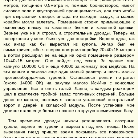
метров, толщиной 0,5метра и, помимо бронестворок, имеют
силовое поле с двусторонней проницаемостью, для того чтобы
при открывании створок ангара не выходил воздух, а малые
корабли могли залетать. Помещение строил примыкающее к
основному шлюзу из каменных блоков и каменной крошки.
Вернее уже не я строил, а строительные дроиды. Теперь на
поверхности у меня было уже две постройки. Вернее одна, так
как ангар как бы вырастал из купола. Ангар был не
симметричен, ибо я сперва построил коробку 20х40х15 метров
а потом расширил ее на еще на одно помещение размером
10х40х15 метров. Оно пойдет под склад. За здание мне
капнуло 100000 ОК и еще 40000 за комнату под медблок. На
эти деньги я заказал еще один малый реактор и шесть малых
противоабордажных турелей. Оставшиеся деньги потратил
(около 14000 ОК) на закупку малого ИскИна с консолью
управления. Все я опять голый. Ладно, с каждым реактором
шел в комплекте тройной запас топливных стержней. Больше
денег не капало, поэтому я занялся установкой центральный
ворот и дверей в складской модуль. После установки мое
детище стало еще больше похоже на крутую космическую базу.
Тем временем дроиды начали устанавливать лазерные
турели, вернее не турели а вырезать под них гнезда. После
вырезания гнезд пришло время покрывать все поверхности
базы изнутри тем самым изоляционным материалом, которого