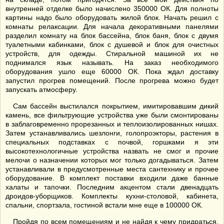
внутренней отделке было начислено 350000 ОК. Для полноты
картины надо было оборудовать жилой блок. Начать решил с
комнаты релаксации. Для начала декоративными панелями
разделил комнату на блок бассейна, блок баня, блок с двумя
туалетными кабинками, блок с душевой и блок для очистных
устройств, для одежды. Стиральной машиной их не
поднимался язык называть. На заказ необходимого
оборудования ушло еще 60000 ОК. Пока ждал доставку
запустил прогрев помещений. После прогрева можно будет
запускать атмосферу.
Сам бассейн выстилался покрытием, имитировавшим дикий
камень, все фильтрующие устройства уже были смонтированы
в заблаговременно прорезанных и теплоизолированных нишах.
Затем устанавливались шезлонги, голопроэкторы, растения в
специальных подставках с почвой, горшками я эти
высокотехнологичные устройства назвать не смог и прочие
мелочи о назначении которых мог только догадываться. Затем
устанавливали в предусмотренные места сантехнику и прочее
оборудование. В комплект поставки входили даже банные
халаты и тапочки. Последним акцентом стали двенадцать
дроидов-уборщиков. Комплекты кухни-столовой, кабинета,
спальни, спортзала, гостиной встали мне еще в 100000 ОК.
Пройдя по всем помещениям и не найдя к чему придраться,