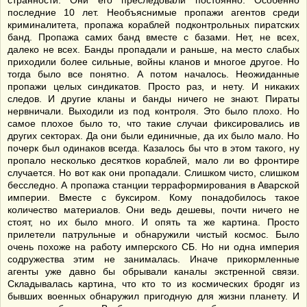
странности. Они его преследовали постоянно. Особенно
последние 10 лет. Необъяснимые пропажи агентов среди
криминалитета, пропажа кораблей подконтрольных пиратских
банд. Пропажа самих банд вместе с базами. Нет, не всех,
далеко не всех. Банды пропадали и раньше, на место слабых
приходили более сильные, войны кланов и многое другое. Но
тогда было все понятно. А потом началось. Неожиданные
пропажи целых синдикатов. Просто раз, и нету. И никаких
следов. И другие кланы и банды ничего не знают. Пираты
нервничали. Выходили из под контроля. Это было плохо. Но
самое плохое было то, что такие случаи фиксировались ив
других секторах. Да они были единичные, да их было мало. Но
почерк был одинаков всегда. Казалось бы что в этом такого, ну
пропало несколько десятков кораблей, мало ли во фронтире
случается. Но вот как они пропадали. Слишком чисто, слишком
бесследно. А пропажа станции терраформирования в Аварской
империи. Вместе с буксиром. Кому понадобилось такое
количество материалов. Они ведь дешевы, почти ничего не
стоят, но их было много. И опять та же картина. Просто
прилетели патрульные и обнаружили чистый космос. Было
очень похоже на работу имперского СБ. Но ни одна империя
содружества этим не занималась. Иначе прикормленные
агенты уже давно бы обрывали каналы экстренной связи.
Складывалась картина, что кто то из космических бродяг из
бывших военных обнаружил пригодную для жизни планету. И