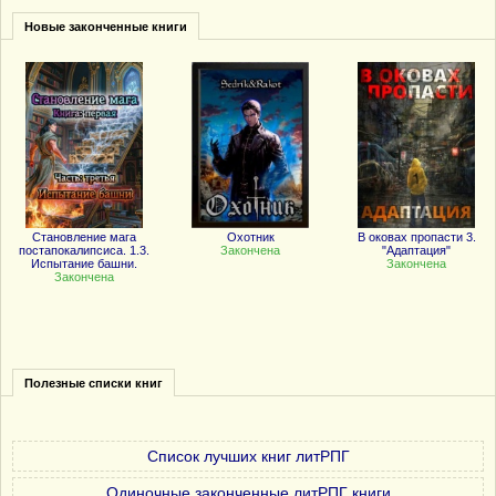
Новые законченные книги
Становление мага
Охотник
В оковах пропасти 3.
постапокалипсиса. 1.3.
Закончена
"Адаптация"
Испытание башни.
Закончена
Закончена
Полезные списки книг
Список лучших книг литРПГ
Одиночные законченные литРПГ книги