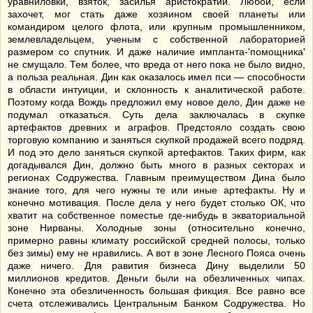
уравниловки, взяток, засилья аристократии. Любой, если
захочет, мог стать даже хозяином своей планеты или
командиром целого флота, или крупным промышленником,
землевладельцем, ученым с собственной лабораторией
размером со спутник. И даже наличие импланта-'помощника'
не смущало. Тем более, что вреда от него пока не было видно,
а польза реальная. Дин как оказалось имел пси — способности
в области интуиции, и склонность к аналитической работе.
Поэтому когда Вождь предложил ему новое дело, Дин даже не
подумал отказаться. Суть дела заключалась в скупке
артефактов древних и аграфов. Предстояло создать свою
торговую компанию и заняться скупкой продажей всего подряд.
И под это дело заняться скупкой артефактов. Таких фирм, как
догадывался Дин, должно быть много в разных секторах и
регионах Содружества. Главным преимуществом Дина было
знание того, для чего нужны те или иные артефакты. Ну и
конечно мотивация. После дела у него будет столько ОК, что
хватит на собственное поместье где-нибудь в экваториальной
зоне Нирваны. Холодные зоны (относительно конечно,
примерно равны климату российской средней полосы, только
без зимы) ему не нравились. А вот в зоне Лесного Пояса очень
даже ничего. Для равития бизнеса Дину выделили 50
миллионов кредитов. Деньги были на обезличенных чипах.
Конечно эта обезличенность большая фикция. Все равно все
счета отслеживались Центральным Банком Содружества. Но