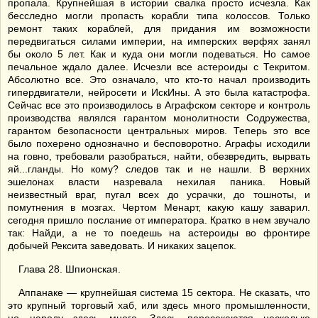
пропала. Крупнейшая в истории свалка просто исчезла. Как
бесследно могли пропасть корабли типа колоссов. Только
ремонт таких кораблей, для придания им возможности
передвигаться силами империи, на имперских верфях занял
бы около 5 лет. Как и куда они могли подеваться. Но самое
печальное ждало далее. Исчезли все астероиды с Текритом.
Абсолютно все. Это означало, что кто-то начал производить
гипердвигатели, нейросети и ИскИны. А это была катастрофа.
Сейчас все это производилось в Аграфском секторе и контроль
производства являлся гарантом монолитности Содружества,
гарантом безопасности центральных миров. Теперь это все
было похерено однозначно и бесповоротно. Аграфы исходили
на говно, требовали разобраться, найти, обезвредить, вырвать
яй...гланды. Но кому? следов так и не нашли. В верхних
эшелонах власти назревала нехилая паника. Новый
неизвестный враг, пугал всех до усрачки, до тошноты, и
помутнения в мозгах. Чертом Менарт, какую кашу заварил.
сегодня пришло послание от императора. Кратко в нем звучало
так: Найди, а не то поедешь на астероиды во фронтире
добычей Рексита заведовать. И никаких зацепок.
Глава 28. Шпионская.
Аппанаке — крупнейшая система 15 сектора. Не сказать, что
это крупный торговый хаб, или здесь много промышленности,