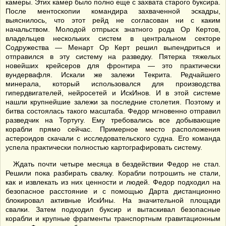
камеры. Этих камер было полно еще с захвата старого буксира.
После ментоскопии командира захваченной эскадры,
выяснилось, что этот рейд не согласован ни с каким
начальством. Молодой отпрыск знатного рода Ор Кертов,
владельцев нескольких систем в центральном секторе
Содружества — Менарт Ор Керт решил выпендриться и
отправился в эту систему на разведку. Пятерка тяжелых
новейших крейсеров для фронтира — это практически
вундервафля. Искали же залежи Текрита. Редчайшего
минерала, который использовался для производства
гипердвигателей, нейросетей и ИскИнов. И в этой системе
нашли крупнейшие залежи за последние столетия. Поэтому и
битва состоялась такого масштаба. Федор мгновенно отправил
разведчик на Тортугу. Ему требовались все добывающие
корабли прямо сейчас. Примерное место расположения
астероидов скачали с исследовательского судна. Его команда
успела практически полностью картографировать систему.
Ждать почти четыре месяца в бездействии Федор не стал.
Решили пока разбирать свалку. Корабли потрошить не стали,
как и извлекать из них ценности и людей. Федор подходил на
безопасное расстояние и с помощью Дарта дистанционно
блокировал активные ИскИны. На значительной площади
свалки. Затем подходил буксир и вытаскивал безопасные
корабли и крупные фрагменты транспортным гравитационным