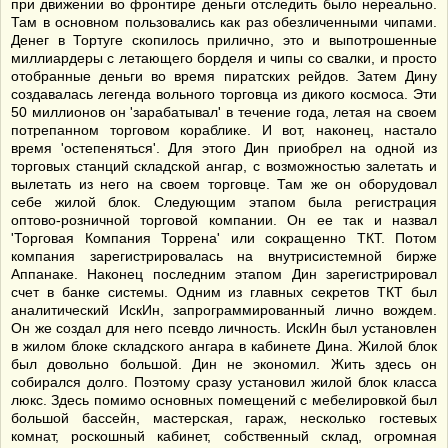
при движении во фронтире деньги отследить было нереально.
Там в основном пользовались как раз обезличенными чипами.
Денег в Тортуге скопилось прилично, это и выпотрошенные
миллиардеры с летающего борделя и чипы со свалки, и просто
отобранные деньги во время пиратских рейдов. Затем Дину
создавалась легенда вольного торговца из дикого космоса. Эти
50 миллионов он 'зарабатывал' в течение года, летая на своем
потрепанном торговом кораблике. И вот, наконец, настало
время 'остепеняться'. Для этого Дин приобрел на одной из
торговых станций складской ангар, с возможностью залетать и
вылетать из него на своем торговце. Там же он оборудовал
себе жилой блок. Следующим этапом была регистрация
оптово-розничной торговой компании. Он ее так и назвал
'Торговая Компания Торрена' или сокращенно ТКТ. Потом
компания зарегистрировалась на внутрисистемной бирже
Аппанаке. Наконец последним этапом Дин зарегистрировал
счет в банке системы. Одним из главных секретов ТКТ был
аналитический ИскИн, запрограммированный лично вождем.
Он же создал для него псевдо личность. ИскИн был установлен
в жилом блоке складского ангара в кабинете Дина. Жилой блок
был довольно большой. Дин не экономил. Жить здесь он
собирался долго. Поэтому сразу установил жилой блок класса
люкс. Здесь помимо основных помещений с мебелировкой был
большой бассейн, мастерская, гараж, несколько гостевых
комнат, роскошный кабинет, собственный склад, огромная