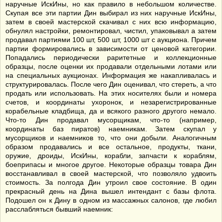
наручные ИскИны, но как правило в небольшом количестве.
Скупая все эти партии Дин выбирал из них наручные ИскИны,
затем в своей мастерской скачивал с них всю информацию,
обнулял настройки, ремонтировал, чистил, упаковывал а затем
продавал партиями 100 шт, 500 шт, 1000 шт с аукциона. Причем
партии формировались в зависимости от ценовой категории.
Попадались периодически раритетные и коллекционные
образцы, после оценки их продавали отдельными лотами или
на специальных аукционах. Информация же накапливалась и
структурировалась. После чего Дин оценивал, что стереть, а что
продать или использовать. На этих носителях были и номера
счетов, и координаты ухоронок, и незарегистрированные
корабельные кладбища, да и всякого разного другого немало.
Что-то Дин продавал мусорщикам, что-то (например,
координаты баз пиратов) наемникам. Затем скупал у
мусорщиков и наемников то, что они добыли. Аналогичным
образом продавались и все остальное, продукты, ткани,
оружие, дроиды, ИскИны, корабли, запчасти к кораблям,
боеприпасы и многое другое. Некоторые образцы товара Дин
восстанавливал в своей мастерской, что позволяло удвоить
стоимость. За полгода Дин утроил свое состояние. В один
прекрасный день на Дина вышел интендант с базы флота.
Подошел он к Дину в одном из массажных салонов, где любил
расслабляться бывший наемник: