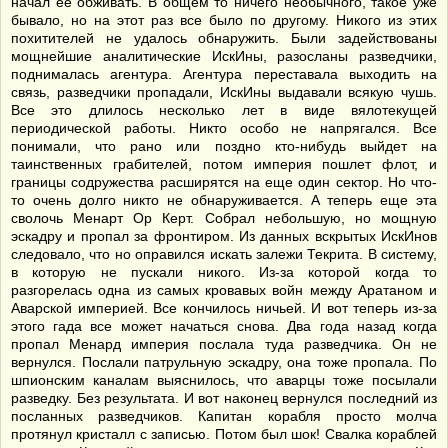
начал ее обживать. В общем то ничего необычного, такое уже
бывало, но на этот раз все было по другому. Никого из этих
похитителей не удалось обнаружить. Были задействованы
мощнейшие аналитические ИскИны, разосланы разведчики,
поднималась агентура. Агентура переставала выходить на
связь, разведчики пропадали, ИскИны выдавали всякую чушь.
Все это длилось несколько лет в виде вялотекущей
периодической работы. Никто особо не напрягался. Все
понимали, что рано или поздно кто-нибудь выйдет на
таинственных грабителей, потом империя пошлет флот, и
границы содружества расширятся на еще один сектор. Но что-
то очень долго никто не обнаруживается. А теперь еще эта
сволочь Менарт Ор Керт. Собрал небольшую, но мощную
эскадру и пропал за фронтиром. Из данных вскрытых ИскИнов
следовало, что но оправился искать залежи Текрита. В систему,
в которую не пускали никого. Из-за которой когда то
разгорелась одна из самых кровавых войн между Аратаном и
Аварской империей. Все кончилось ничьей. И вот теперь из-за
этого гада все может начаться снова. Два года назад когда
пропал Менард империя послала туда разведчика. Он не
вернулся. Послали патрульную эскадру, она тоже пропала. По
шпионским каналам выяснилось, что аварцы тоже посылали
разведку. Без результата. И вот наконец вернулся последний из
посланных разведчиков. Капитан корабля просто молча
протянул кристалл с записью. Потом был шок! Свалка кораблей