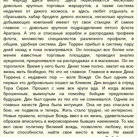
но народу здесь много. Здесь пересекаются несколько
довольно крупных торговых маршрутов, а также система
недалеко от дикого космоса, и здесь любят отдыхать и
сбрасывать хабар бродяги дикого космоса, несколько крупных
добывающих компаний имеют тут свои станции. И самое
главное — довольно крупное подразделение пятого флота
Аратана. А это и списаные корабли и распродажа трофеев
флота, множество специалистов различного профиля, в
общем, удобная система. Дин Торрен прибыл в систему пару
дней назад и пока осматривался. Он посещал все более или
менее известные торговые площадки, проводил анализ
аукционов, приценивался на распродажах и в магазинах. Он не
торопился. Время у него было. Денег тоже полно, хватит на всю
жизнь жить безбедно. Но это не главное. Главное в жизни Дина
Торрена с недавних пор — воля Вождя. Он был одним из
первых кто добровольно пошел за Климом. Дин входил в отряд
Тора Скрая. Прошел с ним все круги ада. И когда всеми
брошенным, выкинутым на помойку бойцам предложили
будущее, Дин был одним из тех кто не сомневался. Одним из
главных качеств Дина была интуиция. Она не раз спасала в
бою, не подвела и теперь. Жить стало трудно, но интересно.
Новые правила, которые Вождь ввел в их жизнь, удивительным
образом вписались в мировоззрение бывших наемников. То как
вел свою политику Великий вождь, позволяло любому, если
были способности, найти свое место в жизни. Ни какой