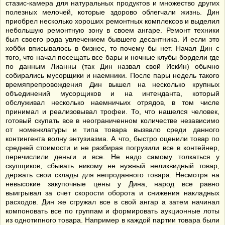
стазис-камера для натуральных продуктов и множество других
полезных мелочей, которые здорово облегчали жизнь. Дин
приобрел несколько хороших ремонтных комплексов и выделил
небольшую ремонтную зону в своем ангаре. Ремонт техники
был своего рода увлечением бывшего десантника. И если это
хобби вписывалось в бизнес, то почему бы нет. Начал Дин с
того, что начал посещать все бары и ночные клубы бордели где
по данным Лианны (так Дин назвал свой ИскИн) обычно
собирались мусорщики и наемники. После пары недель такого
времяпрепровождения Дин вышел на несколько крупных
объединений мусорщиков и на интенданта, который
обслуживал несколько наемничьих отрядов, в том числе
принимал и реализовывал трофеи. То, что нашелся человек,
готовый скупать все в неограниченном количестве независимо
от номенклатуры и типа товара вызвало среди данного
контингента волну энтузиазма. А что, быстро оценили товар по
средней стоимости и не разбирая погрузили все в контейнер,
перечислили деньги и все. Не надо самому толкаться у
скупщиков, сбывать никому не нужный неликвидный товар,
держать свои склады для непроданного товара. Несмотря на
невысокие закупочные цены у Дина, народ все равно
выигрывал за счет скорости оборота и снижения накладных
расходов. Дин же сгружал все в свой ангар а затем начинал
компоновать все по группам и формировать аукционные лоты
из однотипного товара. Например в каждой партии товара были