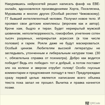
Накурившись нейросетей решил написать фанф на ЕВЕ-
онлайн, вдохновлялся произведениями Хорта, Поселягина,
Муравьева и многих других (Особый респект Чижовскому).
ГГ бывший интеллегентный человек. Получил новое тело. И
проявил свои детские комплексы (впрочем как и автор).
Кроче хам, быдло и тиран. Будет нерикрытый мужской
шовинизм, неполиткоррекность, гомофобия, угнетение сотен
тысяч разумных, неприкрытая агрессия (в том числе
половая) и гарем. Рояли даже не будут маскироваться.
Особый цинизм. Любителям высокой литературы не
заглядывать, утонченным и либеральным натурам тоже. (30
+, обязательна справка от психиатра). Добро как водится
победит! Ведь кто победил- тот и добрый, а потом поставит
зло на колени и зверски отрубит голову! Особо гнусные
комментарии и предложения попадут в текст. Предупреждаю
сразу первой целью является написание всего объема
текста пока запал не прошел. Вычитка и правка начнется
позже.
QRCode