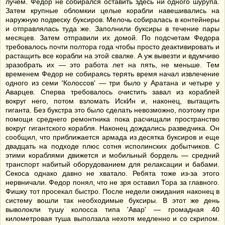
лучем. Федор не собирался оставить здесь ни одного шурупа.
Затем крупные обломкии целые корабли навешивались на
наружную подвеску буксиров. Мелочь собиралась в контейнеры
и отправлялась туда же. Заполнили буксиры в течение пары
месяцев. Затем отправили их домой. По подсчетам Федора
требовалось почти полтора года чтобы просто деактивировать и
растащить все корабли на этой свалке. А уж вывезти и вдумчиво
зразобрать их — это работа лет на пять, не меньше. Тем
временем Федор не собираясь терять время начал извлечение
одного из семи 'Колоссов' — три было у Аратана и четыре у
Аварцев. Сперва требовалось очистить завал из кораблей
вокруг него, потом взломать ИскИн и, наконец, вытащить
гиганта. Без букстра это было сделать невозможно, поэтому при
помощи среднего ремонтника пока расчищали пространство
вокруг гигантского корабля. Наконец дождались разведчика. Он
сообщил, что приближается армада из десятка буксиров и еще
двадцать на подходе плюс сотня исполинских добытчиков. С
этими кораблями движется и мобильный бордель — средний
транспорт набитый оборудованием для релаксации и бабами.
Секоса однако давно не хватало. Ребята тоже из-за этого
нервничали. Федор понял, что не зря оставил Тора за главного.
Фишку тот просекал быстро. После недели ожидания наконец в
систему вошли так необходимые буксиры. В этот же день
выволокли тушу колосса типа 'Авар' — громадная 40
километровая туша выползала нехотя медленно и со скрипом.