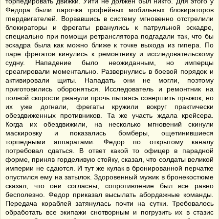
торпедировать движки. Уйти не должен был никто. Для этого у
Федора были парочка трофейных мобильных блокираторов
гпердвигателей. Ворвавшись в систему мгновенно отстрелили
блокираторы и фрегаты рванулись к патрульной эскадре,
специально при помощи ретранслятора подгадали так, что бы
эскадра была как можно ближе к точке выхода из гипера. По
паре фрегатов кинулись к ремонтнику и исследовательскому
судну. Нападение было неожиданным, но имперцы
среагировали моментально. Развернулись в боевой порядок и
активировали щиты. Нападать они не могли, поэтому
приготовились обороняться. Исследователь и ремонтник на
полной скорости рванули прочь пытаясь совершить прыжок, но
их уже догнали, фрегаты кружили вокруг практически
обездвиженных противников. Та же участь ждала крейсера.
Когда их обездвижили, на несколько мгновений скинули
маскировку и показались бомберы, ощетинившиеся
торпедными аппаратами. Федор по открытому каналу
потребовал сдаться. В ответ какой то офицер в парадной
форме, приняв горделивую стойку, сказал, что солдаты великой
империи не сдаются. И тут же кулак в бронированной перчатке
опустился ему на затылок. Здоровенный мужик в бронекостюме
сказал, что они согласны, сопротивление был все равно
бесполезно. Федор приказал высылать абордажные команды.
Передача кораблей затянулась почти на сутки. Требовалось
обработать все экипажи снотворным и погрузить их в стазис