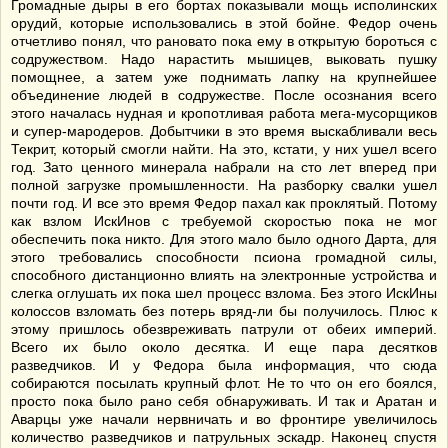
Громадные дыры в его бортах показывали мощь исполинских
орудий, которые использовались в этой бойне. Федор очень
отчетливо понял, что рановато пока ему в открытую бороться с
содружеством. Надо нарастить мышицев, выковать пушку
помощнее, а затем уже поднимать лапку на крупнейшее
объединение людей в содружестве. После осознания всего
этого началась нудная и кропотливая работа мега-мусорщиков
и супер-мародеров. Добытчики в это время выскабливали весь
Текрит, который смогли найти. На это, кстати, у них ушел всего
год. Зато ценного минерала набрали на сто лет вперед при
полной загрузке промышленности. На разборку свалки ушел
почти год. И все это время Федор пахал как проклятый. Потому
как взлом ИскИнов с требуемой скоростью пока не мог
обеспечить пока никто. Для этого мало было одного Дарта, для
этого требовались способности псиона громадной силы,
способного дистанционно влиять на электронные устройства и
слегка оглушать их пока шел процесс взлома. Без этого ИскИны
колоссов взломать без потерь вряд-ли бы получилось. Плюс к
этому пришлось обезвреживать патрули от обеих империй.
Всего их было около десятка. И еще пара десятков
разведчиков. И у Федора была информация, что сюда
собираются посылать крупный флот. Не то что он его боялся,
просто пока было рано себя обнаруживать. И так и Аратан и
Аварцы уже начали нервничать и во фронтире увеличилось
количество разведчиков и патрульных эскадр. Наконец спустя