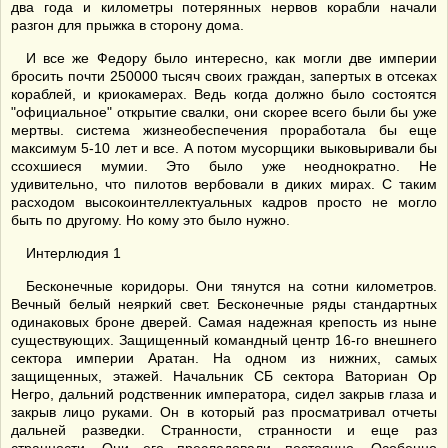
два года и километры потерянных нервов корабли начали
разгон для прыжка в сторону дома.
И все же Федору было интересно, как могли две империи
бросить почти 250000 тысяч своих граждан, запертых в отсеках
кораблей, и криокамерах. Ведь когда должно было состоятся
"официальное" открытие свалки, они скорее всего были бы уже
мертвы. система жизнеобеспечения проработала бы еще
максимум 5-10 лет и все. А потом мусорщики выковыривали бы
ссохшиеся мумии. Это было уже неоднократно. Не
удивительно, что пилотов вербовали в диких мирах. С таким
расходом высокоинтеллектуальных кадров просто не могло
быть по другому. Но кому это было нужно.
Интерлюдия 1
Бесконечные коридоры. Они тянутся на сотни километров.
Вечный белый неяркий свет. Бесконечные ряды стандартных
одинаковых броне дверей. Самая надежная крепость из ныне
существующих. Защищенный командный центр 16-го внешнего
сектора империи Аратан. На одном из нижних, самых
защищенных, этажей. Начальник СБ сектора Ваториан Ор
Негро, дальний родственник императора, сидел закрыв глаза и
закрыв лицо руками. Он в который раз просматривал отчеты
дальней разведки. Странности, странности и еще раз