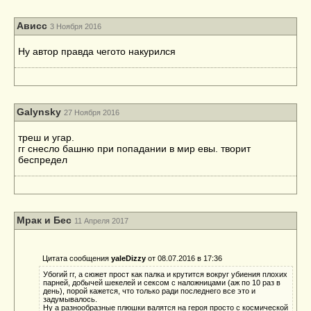
Ависс
3 Ноября 2016
Ну автор правда чегото накурился
Galynsky
27 Ноября 2016
треш и угар.
гг снесло башню при попадании в мир евы. творит
беспредел
Мрак и Бес
11 Апреля 2017
Цитата сообщения
yaleDizzy
от 08.07.2016 в 17:36
Убогий гг, а сюжет прост как палка и крутится вокруг убиения плохих
парней, добычей шекелей и сексом с наложницами (аж по 10 раз в
день), порой кажется, что только ради последнего все это и
задумывалось.
Ну а разнообразные плюшки валятся на героя просто с космической