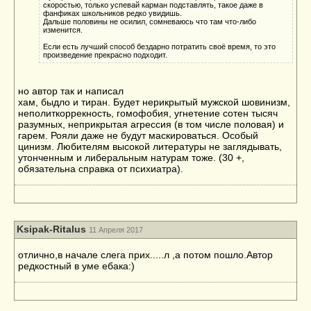
скоростью, только успевай карман подставлять, такое даже в
фанфиках школьников редко увидишь.
Дальше половины не осилил, сомневаюсь что там что-либо
изменится.
Если есть лучший способ бездарно потратить своё время, то это
произведение прекрасно подходит.
но автор так и написал
хам, быдло и тиран. Будет нерикрытый мужской шовинизм,
неполиткоррекность, гомофобия, угнетение сотен тысяч
разумных, неприкрытая агрессия (в том числе половая) и
гарем. Рояли даже не будут маскироваться. Особый
цинизм. Любителям высокой литературы не заглядывать,
утонченным и либеральным натурам тоже. (30 +,
обязательна справка от психиатра).
Ksipak-Ritalus
11 Апреля 2017
отлично,в начале слега прих.....л ,а потом пошло.Автор
редкостный в уме ебака:)