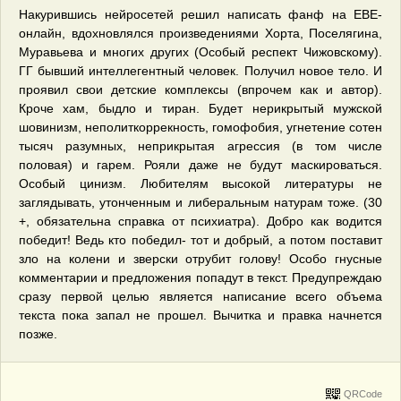
Накурившись нейросетей решил написать фанф на ЕВЕ-
онлайн, вдохновлялся произведениями Хорта, Поселягина,
Муравьева и многих других (Особый респект Чижовскому).
ГГ бывший интеллегентный человек. Получил новое тело. И
проявил свои детские комплексы (впрочем как и автор).
Кроче хам, быдло и тиран. Будет нерикрытый мужской
шовинизм, неполиткоррекность, гомофобия, угнетение сотен
тысяч разумных, неприкрытая агрессия (в том числе
половая) и гарем. Рояли даже не будут маскироваться.
Особый цинизм. Любителям высокой литературы не
заглядывать, утонченным и либеральным натурам тоже. (30
+, обязательна справка от психиатра). Добро как водится
победит! Ведь кто победил- тот и добрый, а потом поставит
зло на колени и зверски отрубит голову! Особо гнусные
комментарии и предложения попадут в текст. Предупреждаю
сразу первой целью является написание всего объема
текста пока запал не прошел. Вычитка и правка начнется
позже.
QRCode