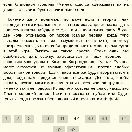
если благодаря турелям Флинна удастся сдерживать их на
улице, то выжить будет значительно легче.
Конечно же я понимал, что даже если в теории план
выглядит почти идеальным, то на практике запросто может дать
прореху в каком-нибудь месте, а то и в нескольких сразу. Я уже
две ночи отбиваюсь от мобов (самая первая, когда тупо
пытался сбежать от них, разумеется, не в счет), поэтому
прекрасно знаю, что из себя представляет темное время суток
в этой игре. Выжить не так-то просто. Стоит один раз
ошибиться, дать осечку, замешкаться и пиши пропало —
очнешься уже утром в Камере Возрождения. Турели Флинна
могут оказаться не такими эффективными против слабых
мобов, как он говорит. Если твари все же будут прорываться в
дом, тогда нам придется очень несладко. Для того, чтобы
выжить, нужна максимальная отдача всех членов группы —
именно так мне говорил Купер. А я совсем не знаю, насколько
Флинн хороший игрок. Если он окажется нубом или будет
тупить, тогда нас ждет беспощадный и неотвратимый фейл.
1
2
3
...
40
41
42
43
44
...
61
62
63