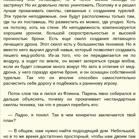
застрянут. Но их довольно легко уничтожить. Поэтому я и решил
лучше прокачивать скиллы, связанные с созданием турелей.
Эти турели неподвижные, они будут расположены только там,
где ты их поставишь. Но разместить их можно, где угодно. Хоть
на потолку, хоть на стене. Их неподвижность компенсируется
хорошим уроном, большой скорострельностью и высокой
прочностью брони. Есть еще скилл создания летающего
лечащего дрона. Этот скилл есть у большинства техников. Но я
вместо него выучил другой навык, который позволяет создавать
пешего мед-робота. Из-за того, что он передвигается не по
воздуху, а ходит по земле, он может затеряться среди мобов,
если их будет слишком много вокруг. Но зато в отличие от мед-
дрона, у него гораздо крепче броня, и он оснащен собственной
турелью. Так что он вполне способен самостоятельно
расчистить себе дорогу и подбежать к раненому игроку.
Поток слов так и лился из Флинна. Парень явно собирался и
дальше объяснять, почему он прокачивает нестандартные
скиллы техника, так что я решил перебить его:
— Ладно, я понял. Так в чем конкретно заключается твой
план?
— В общем, нам нужно найти подходящий дом. Небольшой,
но в то же время достаточно просторный, чтобы нам двоим там