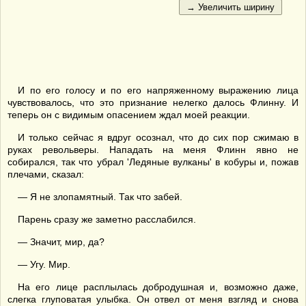
И по его голосу и по его напряженному выражению лица
чувствовалось, что это признание нелегко далось Флинну. И
теперь он с видимым опасением ждал моей реакции.
И только сейчас я вдруг осознал, что до сих пор сжимаю в
руках револьверы. Нападать на меня Флинн явно не
собирался, так что убрал 'Ледяные вулканы' в кобуры и, пожав
плечами, сказал:
— Я не злопамятный. Так что забей.
Парень сразу же заметно расслабился.
— Значит, мир, да?
— Угу. Мир.
На его лице расплылась добродушная и, возможно даже,
слегка глуповатая улыбка. Он отвел от меня взгляд и снова