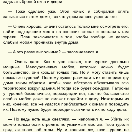
заделать броней окна и двери...
— Тоже сделано уже. Этой ночью я собирался опять
заныкаться в этом доме, так что утром заново укрепил его.
— Очень хорошо. Значит осталось только мне осмотреть его,
найти подходящие места на внешних стенах и поставить там
турели. План заключается в том, чтобы вообще не давать
слабым мобам проникать внутрь дома.
— А это разве выполнимо? — засомневался я.
— Очень даже. Как я уже сказал, эти турели довольно
мощные. Малоуровневых мобов, которых ночью будет
большинство, они крошат только так. Но я могу ставить лишь
несколько турелей. Поэтому нужно разместить их по периметру
дома таким образом, чтобы зона обстрела обхватывала всю
территорию вокруг здания. И тогда все будет оки-доки. Патроны
у турелей бесконечные, перезарядки нет, так что большинство
слабых мобов даже не сможет подойти к дому. Некоторым из
них, конечно, все же удастся приблизиться к окнам и повредить
их. Поэтому нужно будет периодически чинить их по ходу дела.
— Но ведь есть еще светляки, — напомнил я. — Убить их
можно только если стрелять по уязвимым местам. Твои турели
вряд ли знают об этом. Ну и конечно же, твои турели не