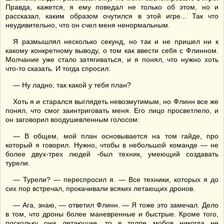
Правда, кажется, я ему поведал не только об этом, но и
рассказал, каким образом очутился в этой игре... Так что
неудивительно, что он счел меня ненормальным.
Я размышлял несколько секунд, но так и не пришел ни к
какому конкретному выводу, о том как ввести себя с Флинном.
Молчание уже стало затягиваться, и я понял, что нужно хоть
что-то сказать. И тогда спросил:
— Ну ладно, так какой у тебя план?
Хоть я и старался выглядеть невозмутимым, но Флинн все же
понял, что смог заинтриговать меня. Его лицо просветлело, и
он заговорил воодушевленным голосом:
— В общем, мой план основывается на том гайде, про
который я говорил. Нужно, чтобы в небольшой команде — не
более двух-трех людей -был техник, умеющий создавать
турели.
— Турели? — переспросил я. — Все техники, которых я до
сих пор встречал, прокачивали всяких летающих дронов.
— Ага, знаю, — ответил Флинн. — Я тоже это замечал. Дело
в том, что дроны более маневренные и быстрые. Кроме того,
поскольку они летающие, то в толпе мобов никогда не