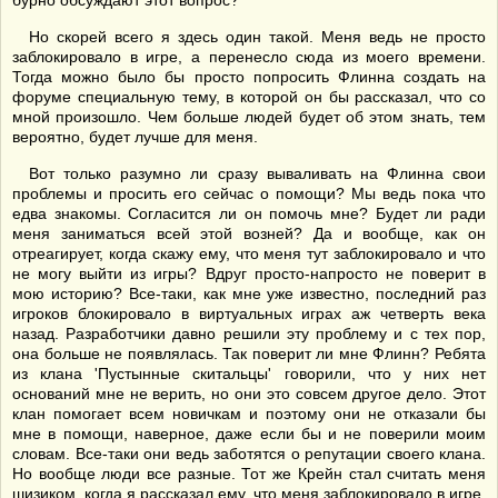
бурно обсуждают этот вопрос?
Но скорей всего я здесь один такой. Меня ведь не просто
заблокировало в игре, а перенесло сюда из моего времени.
Тогда можно было бы просто попросить Флинна создать на
форуме специальную тему, в которой он бы рассказал, что со
мной произошло. Чем больше людей будет об этом знать, тем
вероятно, будет лучше для меня.
Вот только разумно ли сразу вываливать на Флинна свои
проблемы и просить его сейчас о помощи? Мы ведь пока что
едва знакомы. Согласится ли он помочь мне? Будет ли ради
меня заниматься всей этой возней? Да и вообще, как он
отреагирует, когда скажу ему, что меня тут заблокировало и что
не могу выйти из игры? Вдруг просто-напросто не поверит в
мою историю? Все-таки, как мне уже известно, последний раз
игроков блокировало в виртуальных играх аж четверть века
назад. Разработчики давно решили эту проблему и с тех пор,
она больше не появлялась. Так поверит ли мне Флинн? Ребята
из клана 'Пустынные скитальцы' говорили, что у них нет
оснований мне не верить, но они это совсем другое дело. Этот
клан помогает всем новичкам и поэтому они не отказали бы
мне в помощи, наверное, даже если бы и не поверили моим
словам. Все-таки они ведь заботятся о репутации своего клана.
Но вообще люди все разные. Тот же Крейн стал считать меня
шизиком, когда я рассказал ему, что меня заблокировало в игре.