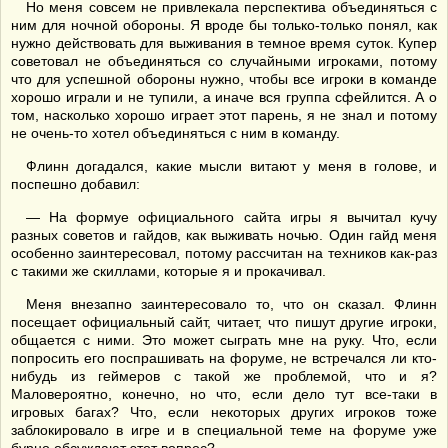
Но меня совсем не привлекала перспектива объединяться с
ним для ночной обороны. Я вроде бы только-только понял, как
нужно действовать для выживания в темное время суток. Купер
советовал не объединяться со случайными игроками, потому
что для успешной обороны нужно, чтобы все игроки в команде
хорошо играли и не тупили, а иначе вся группа сфейлится. А о
том, насколько хорошо играет этот парень, я не знал и потому
не очень-то хотел объединяться с ним в команду.
Флинн догадался, какие мысли витают у меня в голове, и
поспешно добавил:
— На формуе официального сайта игры я вычитал кучу
разных советов и гайдов, как выживать ночью. Один гайд меня
особенно заинтересовал, потому рассчитан на техников как-раз
с такими же скиллами, которые я и прокачивал.
Меня внезапно заинтересовало то, что он сказал. Флинн
посещает официальный сайт, читает, что пишут другие игроки,
общается с ними. Это может сыграть мне на руку. Что, если
попросить его поспрашивать на форуме, не встречался ли кто-
нибудь из геймеров с такой же проблемой, что и я?
Маловероятно, конечно, но что, если дело тут все-таки в
игровых багах? Что, если некоторых других игроков тоже
заблокировало в игре и в специальной теме на форуме уже