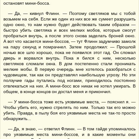
остановят мини-босса.
— Да, — кивнул Флинн. — Поэтому светляков мы с тобой
возьмем на себя. Если же один из них все же сумеет разрушить
одно окно, то нам нужно будет действовать таким образом —
быстро убить светляка и всех мелких мобов, которые смогут
пробраться внутрь, а после этого снова заделать броней окно.
А вот что касается мини-боссов, — тут Флинн задумчиво замолк
на пару секунд и помрачнел. Затем продолжил: — Прошлой
ночью все шло хорошо, пока не появился этот гад. Он сломал
дверь и ворвался внутрь. Пока я бился с ним, несколько
светляков сломали окна. В дом постепенно стали проникать
мелкие мобы. В первую очередь мне хотелось разобраться с
чудовищем, так как он представлял наибольшую угрозу. Но эти
ползучие гады путались под ногами, приходилось постоянно
отвлекаться на них. А мини-босс все никак не хотел умирать. В
общем, в конце концов он достал меня и прикончил.
— У мини-босса тоже есть уязвимые места, — пояснил я. —
Чтобы убить его, нужно стрелять по ним. Только так его можно
убить. Правда, в пылу боя его уязвимые места не так-то просто
обнаружить...
— Да, я знаю, — ответил Флинн. — В том гайде упоминалось
про уязвимые места мини-боссов, и в какие моменты они