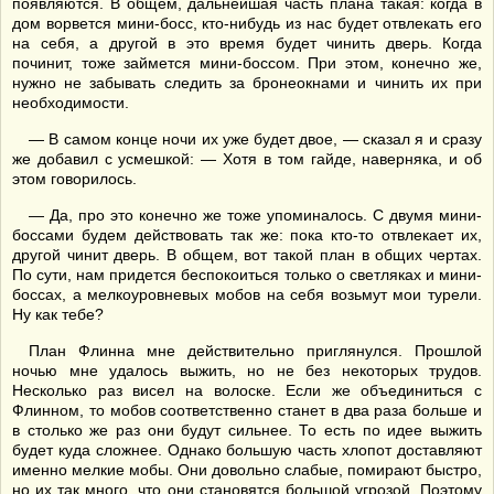
появляются. В общем, дальнейшая часть плана такая: когда в
дом ворвется мини-босс, кто-нибудь из нас будет отвлекать его
на себя, а другой в это время будет чинить дверь. Когда
починит, тоже займется мини-боссом. При этом, конечно же,
нужно не забывать следить за бронеокнами и чинить их при
необходимости.
— В самом конце ночи их уже будет двое, — сказал я и сразу
же добавил с усмешкой: — Хотя в том гайде, наверняка, и об
этом говорилось.
— Да, про это конечно же тоже упоминалось. С двумя мини-
боссами будем действовать так же: пока кто-то отвлекает их,
другой чинит дверь. В общем, вот такой план в общих чертах.
По сути, нам придется беспокоиться только о светляках и мини-
боссах, а мелкоуровневых мобов на себя возьмут мои турели.
Ну как тебе?
План Флинна мне действительно приглянулся. Прошлой
ночью мне удалось выжить, но не без некоторых трудов.
Несколько раз висел на волоске. Если же объединиться с
Флинном, то мобов соответственно станет в два раза больше и
в столько же раз они будут сильнее. То есть по идее выжить
будет куда сложнее. Однако большую часть хлопот доставляют
именно мелкие мобы. Они довольно слабые, помирают быстро,
но их так много, что они становятся большой угрозой. Поэтому