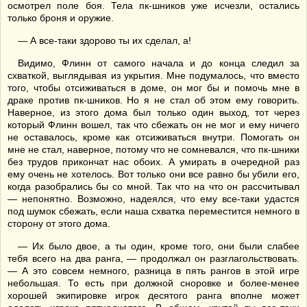
осмотрел поле боя. Тела пк-шников уже исчезли, остались
только броня и оружие.
— А все-таки здорово ты их сделал, а!
Видимо, Флинн от самого начала и до конца следил за
схваткой, выглядывая из укрытия. Мне подумалось, что вместо
того, чтобы отсиживаться в доме, он мог бы и помочь мне в
драке против пк-шников. Но я не стал об этом ему говорить.
Наверное, из этого дома был только один выход, тот через
который Флинн вошел, так что сбежать он не мог и ему ничего
не оставалось, кроме как отсиживаться внутри. Помогать он
мне не стал, наверное, потому что не сомневался, что пк-шники
без трудов прикончат нас обоих. А умирать в очередной раз
ему очень не хотелось. Вот только они все равно бы убили его,
когда разобрались бы со мной. Так что на что он рассчитывал
— непонятно. Возможно, надеялся, что ему все-таки удастся
под шумок сбежать, если наша схватка переместится немного в
сторону от этого дома.
— Их было двое, а ты один, кроме того, они были слабее
тебя всего на два ранга, — продолжал он разглагольствовать.
— А это совсем немного, разница в пять рангов в этой игре
небольшая. То есть при должной сноровке и более-менее
хорошей экипировке игрок десятого ранга вполне может