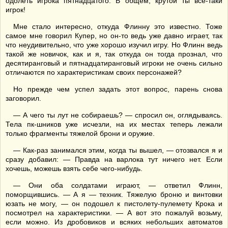
одолеть игрока пятнадцатого. В общем, крутой ты все-таки
игрок!
Мне стало интересно, откуда Флинну это известно. Тоже
самое мне говорил Купер, но он-то ведь уже давно играет, так
что неудивительно, что уже хорошо изучил игру. Но Флинн ведь
такой же новичок, как и я, так откуда он тогда прознал, что
десятиранговый и пятнадцатиранговый игроки не очень сильно
отличаются по характеристикам своих персонажей?
Но прежде чем успел задать этот вопрос, парень снова
заговорил.
— А чего ты лут не собираешь? — спросил он, оглядываясь.
Тела пк-шников уже исчезли, на их местах теперь лежали
только фрагменты тяжелой брони и оружие.
— Как-раз занимался этим, когда ты вышел, — отозвался я и
сразу добавил: — Правда на варлока тут ничего нет. Если
хочешь, можешь взять себе чего-нибудь.
— Они оба солдатами играют, — ответил Флинн,
поморщившись. — А я — техник. Тяжелую броню и винтовки
юзать не могу, — он подошел к пистолету-пулемету Крока и
посмотрел на характеристики. — А вот это пожалуй возьму,
если можно. Из дробовиков и всяких небольших автоматов