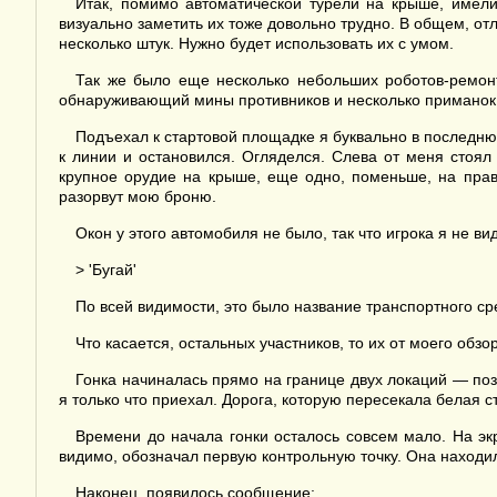
Итак, помимо автоматической турели на крыше, имели
визуально заметить их тоже довольно трудно. В общем, отл
несколько штук. Нужно будет использовать их с умом.
Так же было еще несколько небольших роботов-ремонт
обнаруживающий мины противников и несколько приманок,
Подъехал к стартовой площадке я буквально в последню
к линии и остановился. Огляделся. Слева от меня стоял
крупное орудие на крыше, еще одно, поменьше, на право
разорвут мою броню.
Окон у этого автомобиля не было, так что игрока я не в
> 'Бугай'
По всей видимости, это было название транспортного сре
Что касается, остальных участников, то их от моего об
Гонка начиналась прямо на границе двух локаций — поз
я только что приехал. Дорога, которую пересекала белая с
Времени до начала гонки осталось совсем мало. На эк
видимо, обозначал первую контрольную точку. Она находила
Наконец, появилось сообщение: