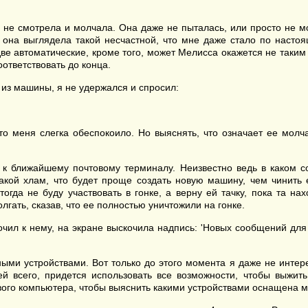
 не смотрела и молчала. Она даже не пыталась, или просто не мо
у она выглядела такой несчастной, что мне даже стало по настоя
ве автоматические, кроме того, может Мелисса окажется не таким
ответствовать до конца.
 из машины, я не удержался и спросил:
то меня слегка обеспокоило. Но выяснять, что означает ее молча
ь к ближайшему почтовому терминалу. Неизвестно ведь в каком 
 такой хлам, что будет проще создать новую машину, чем чинить
огда не буду участвовать в гонке, а верну ей тачку, пока та на
лгать, сказав, что ее полностью уничтожили на гонке.
чил к нему, на экране выскочила надпись: 'Новых сообщений для в
ми устройствами. Вот только до этого момента я даже не интере
ей всего, придется использовать все возможности, чтобы выжить
ового компьютера, чтобы выяснить какими устройствами оснащена 