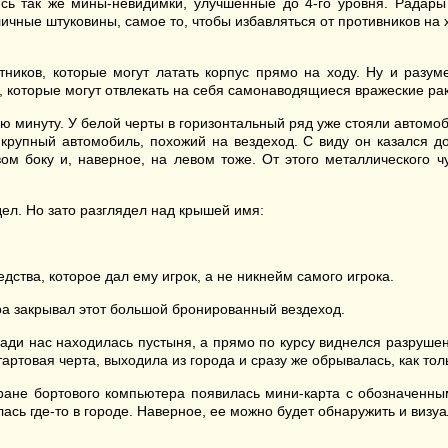
сь так же мины-невидимки, улучшенные до 4-го уровня. Радары 
ичные штуковины, самое то, чтобы избавляться от противников на 
ников, которые могут латать корпус прямо на ходу. Ну и разум
 которые могут отвлекать на себя самонаводящиеся вражеские ра
ю минуту. У белой черты в горизонтальный ряд уже стояли автом
 крупный автомобиль, похожий на вездеход. С виду он казался 
м боку и, наверное, на левом тоже. От этого металлического ч
идел. Но зато разглядел над крышей имя:
дства, которое дал ему игрок, а не никнейм самого игрока.
зора закрывал этот большой бронированный вездеход.
ади нас находилась пустыня, а прямо по курсу виднелся разрушен
тартовая черта, выходила из города и сразу же обрывалась, как то
ране бортового компьютера появилась мини-карта с обозначенным
сь где-то в городе. Наверное, ее можно будет обнаружить и визуаль