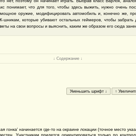
его нет, поэтому он начинает играть. Выбрав класс Варлок, анал
с понимает, что для того, чтобы здесь выжить, нужно очень пос
 мощное оружие, модифицировать автомобиль и, конечно же, пр
К-шникам, которые убивают остальных геймеров, чтобы забрать 
веты на свои вопросы и выяснить, каким же образом его сюда занес
↓ Содержание ↓
гонка' начинается где-то на окраине локации (точное место указа
вестен. Участникам придется ориентироваться только по контр