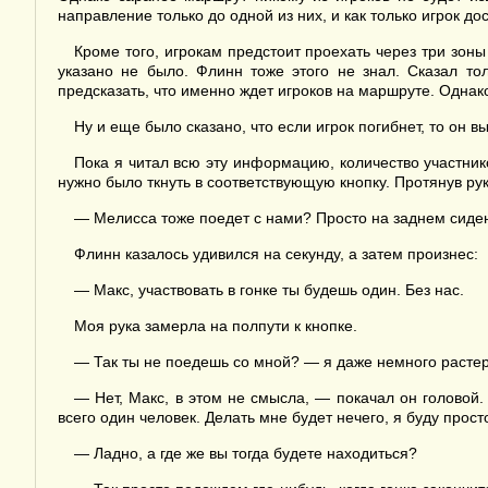
направление только до одной из них, и как только игрок д
Кроме того, игрокам предстоит проехать через три зоны
указано не было. Флинн тоже этого не знал. Сказал то
предсказать, что именно ждет игроков на маршруте. Однак
Ну и еще было сказано, что если игрок погибнет, то он в
Пока я читал всю эту информацию, количество участнико
нужно было ткнуть в соответствующую кнопку. Протянув рук
— Мелисса тоже поедет с нами? Просто на заднем сиден
Флинн казалось удивился на секунду, а затем произнес:
— Макс, участвовать в гонке ты будешь один. Без нас.
Моя рука замерла на полпути к кнопке.
— Так ты не поедешь со мной? — я даже немного растер
— Нет, Макс, в этом не смысла, — покачал он головой.
всего один человек. Делать мне будет нечего, я буду прос
— Ладно, а где же вы тогда будете находиться?