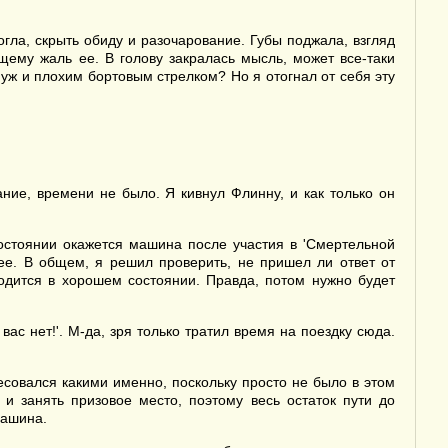
гла, скрыть обиду и разочарование. Губы поджала, взгляд
щему жаль ее. В голову закралась мысль, может все-таки
 уж и плохим бортовым стрелком? Но я отогнал от себя эту
ние, времени не было. Я кивнул Флинну, и как только он
состоянии окажется машина после участия в 'Смертельной
 ее. В общем, я решил проверить, не пришел ли ответ от
ходится в хорошем состоянии. Правда, потом нужно будет
ас нет!'. М-да, зря только тратил время на поездку сюда.
совался какими именно, поскольку просто не было в этом
 и занять призовое место, поэтому весь остаток пути до
машина.