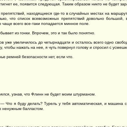
остигнет ее, появится следующая. Таким образом никто не будет за
 препятствий, находящиеся где-то в случайных местах на маршрут
лько, что список всевозможных препятствий довольно большой
о чаще всего все-таки попадается минное поле.
ыбывает из гонки. Впрочем, это и так было понятно.
в уже увеличилось до четырнадцати и осталось всего одно свободн
у, чтобы нажать на нее, я чуть повернул голову и спросил с усмешк
ье ремней безопасности нет, если что.
ялся, узнав, что Флинн не будет моим штурманом.
 — Что я буду делать? Турель у тебя автоматическая, и машина 
то ненужным балластом.