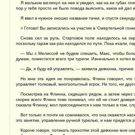
Я мельком взглянул на нее и увидел, как на ее губах поя
пор у тебя просто не было повода выяснять, какое ей дал
Я ввел в нужное окошко название тачки, и спустя секун
> Готово! Вы записались на участие в 'Смертельной гонк
Снова сел за руль. Стартовое поле находилось на ок
поскольку гараж как-раз находился по пути. Пока ехали, па
— Мы с Мелиссой не будем спешить, Макс, чтобы больш
думаю, поместится всего три турели. Изначально я хотел в
— Да, я буду ей управлять, — заявила девчонка, причем п
Но мне эта идея не понравилась. Флинн говорил, что 
управляет толковый, многоопытный игрок. Ни того, ни друг
Посмотрев на Флинна, сидящего рядом, а затем через зе
скорее всего Флинн тоже понимал, что ей не стоит довер
сказала Флинну, мол присоединится к нам только в том, с
Вот только я почти не сомневался, что она окажется нас
это занятие, управление ручной турелью, и нам придется р
Короче говоря, потакать прихотям этой девчонки мне сов