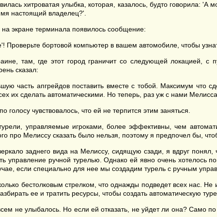
вилась хитроватая улыбка, которая, казалось, будто говорила: 'А мо
 имя настоящий владелец?'.
ду на экране терминала появилось сообщение:
е'! Проверьте бортовой компьютер в вашем автомобиле, чтобы узнат
раине, там, где этот город граничит со следующей локацией, с 
рень сказал:
ую часть апгрейдов поставить вместе с тобой. Максимум что сде
сех их сделать автоматическими. Но теперь, раз уж с нами Мелисса
о голосу чувствовалось, что ей не терпится этим заняться.
турели, управляемые игроками, более эффективны, чем автомати
ого про Мелиссу сказать было нельзя, поэтому я предпочел бы, что
ркало заднего вида на Мелиссу, сидящую сзади, я вдруг понял, чт
ять управление ручной турелью. Однако ей явно очень хотелось по
лучае, если специально для нее мы создадим турель с ручным упра
колько бестолковым стрелком, что однажды подведет всех нас. Не 
азбирать ее и тратить ресурсы, чтобы создать автоматическую туре
сем не улыбалось. Но если ей отказать, не уйдет ли она? Само по 