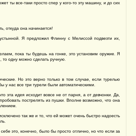
жет ты все-таки просто спер у кого-то эту машину, и до сих
ь, откуда она начинается!
пустынной. Я предложил Флинну с Мелиссой подвезти их,
лаем, пока ты будешь на гонке, это установим оружие. Я
, то одну можно сделать ручную.
ческие. Но это верно только в том случае, если турелью
бы у нас все три турели были автоматическими.
о эта идея исходит вовсе не от парня, а от девчонки. Да,
пробовать пострелять из пушки. Вполне возможно, что она
влением.
исключено так же и то, что ей может очень быстро надоесть
ль.
себе это, конечно, было бы просто отлично, но что если за