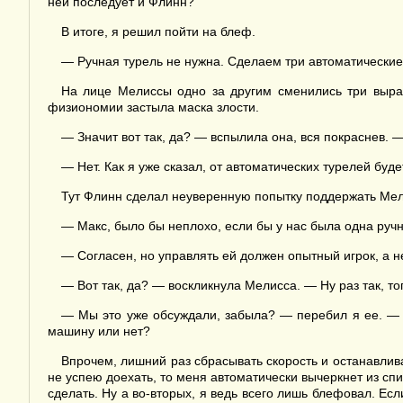
ней последует и Флинн?
В итоге, я решил пойти на блеф.
— Ручная турель не нужна. Сделаем три автоматические
На лице Мелиссы одно за другим сменились три выраж
физиономии застыла маска злости.
— Значит вот так, да? — вспылила она, вся покраснев. —
— Нет. Как я уже сказал, от автоматических турелей буде
Тут Флинн сделал неуверенную попытку поддержать Мел
— Макс, было бы неплохо, если бы у нас была одна ручна
— Согласен, но управлять ей должен опытный игрок, а не
— Вот так, да? — воскликнула Мелисса. — Ну раз так, тог
— Мы это уже обсуждали, забыла? — перебил я ее. — Т
машину или нет?
Впрочем, лишний раз сбрасывать скорость и останавлива
не успею доехать, то меня автоматически вычеркнет из спи
сделать. Ну а во-вторых, я ведь всего лишь блефовал. Есл