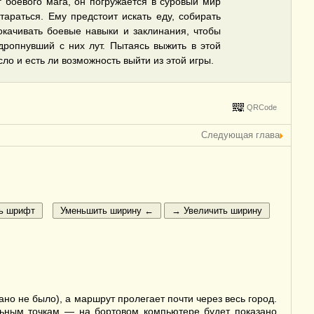
ог боевого мага, он погружается в суровый мир
тараться. Ему предстоит искать еду, собирать
окачивать боевые навыки и заклинания, чтобы
дропнувший с них лут. Пытаясь выжить в этой
ло и есть ли возможность выйти из этой игры.
QRCode
Следующая глава
но не было), а маршрут пролегает почти через весь город.
ольным точкам — на бортовом компьютере будет показано