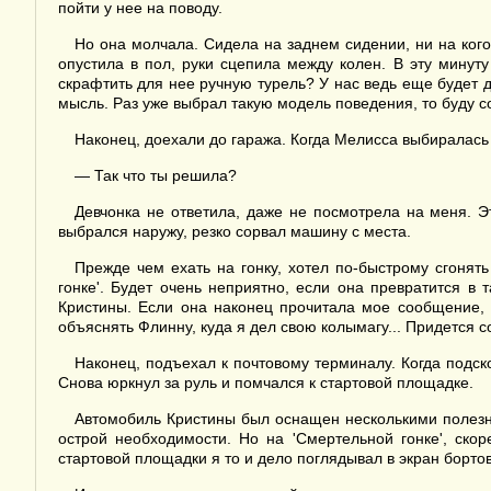
пойти у нее на поводу.
Но она молчала. Сидела на заднем сидении, ни на кого
опустила в пол, руки сцепила между колен. В эту минут
скрафтить для нее ручную турель? У нас ведь еще будет д
мысль. Раз уже выбрал такую модель поведения, то буду со
Наконец, доехали до гаража. Когда Мелисса выбиралась
— Так что ты решила?
Девчонка не ответила, даже не посмотрела на меня. Э
выбрался наружу, резко сорвал машину с места.
Прежде чем ехать на гонку, хотел по-быстрому сгонят
гонке'. Будет очень неприятно, если она превратится в
Кристины. Если она наконец прочитала мое сообщение, т
объяснять Флинну, куда я дел свою колымагу... Придется со
Наконец, подъехал к почтовому терминалу. Когда подско
Снова юркнул за руль и помчался к стартовой площадке.
Автомобиль Кристины был оснащен несколькими полезны
острой необходимости. Но на 'Смертельной гонке', скор
стартовой площадки я то и дело поглядывал в экран борт