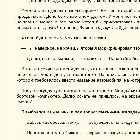
— Так просто подождем где-нибудь, когда гонка закончи
Оставить их вдвоем в моем гараже? Нет, не то чтобы я
предал меня. Дело было кое в чем другом. У меня нет по
но тем не менее я все равно хотел бы присутствовать п
посмотреть с другой стороны, Флинн ведь кучу гайдов пере
Флинн будто прочел мои мысли и сказал:
— Ты, наверное, не хочешь, чтобы я модифицировал твой
— Да нет, все нормально, — ответил я. — Начинайте без 
И только сейчас до меня дошло, что так и не нажал кно
последнее место для участие в гонке. Но, к счастью, эт
котором требовалось ввести название автомобиля, на котор
Целую секунду тупо смотрел на это окошко. Мне до сих 
бортовой компьютер. Долго искать не пришлось, на экр
смерть'.
Я выбрался из машины и под вопросительными взглядам
— Забыл, как обозвал тачку, — пробурчал я, не глядя на 
— Понятно, с кем не бывает, — серьезно кивнула девчо