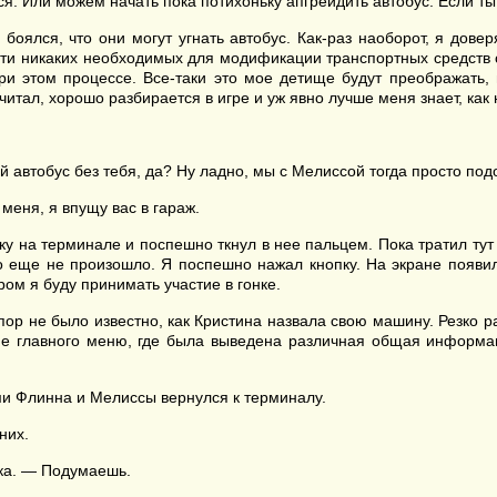
тся. Или можем начать пока потихоньку апгрейдить автобус. Если т
 боялся, что они могут угнать автобус. Как-раз наоборот, я дове
чти никаких необходимых для модификации транспортных средств 
ри этом процессе. Все-таки это мое детище будут преображать, 
читал, хорошо разбирается в игре и уж явно лучше меня знает, как
 автобус без тебя, да? Ну ладно, мы с Мелиссой тогда просто под
меня, я впущу вас в гараж.
пку на терминале и поспешно ткнул в нее пальцем. Пока тратил тут
ого еще не произошло. Я поспешно нажал кнопку. На экране появил
ом я буду принимать участие в гонке.
пор не было известно, как Кристина назвала свою машину. Резко ра
ане главного меню, где была выведена различная общая информац
и Флинна и Мелиссы вернулся к терминалу.
них.
нка. — Подумаешь.