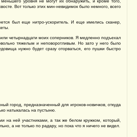
меньшего уровня не могут их обнаружить, и кроме того,
хвосте. Вот только этих мин-невидимок было немного, всего
еется был еще нитро-ускоритель. И еще имелись сканер,
кеты.
обили четырнадцати моих соперников. Я медленно подъехал
довольно тяжелым и неповоротливым. Но зато у него было
удовища нужно будет сразу оторваться, его пушки быстро
ный город, предназначенный для игроков-новичков, откуда
лько натыкалась на пустыню.
и на ней участниками, а так же белом кружком, который,
но, а не только по радару, но пока что я ничего не видел.