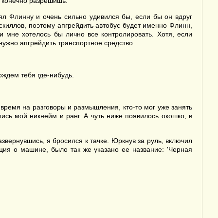
ы конечно разрешишь.
рял Флинну и очень сильно удивился бы, если бы он вдруг
скиллов, поэтому апгрейдить автобус будет именно Флинн,
и мне хотелось бы лично все контролировать. Хотя, если
 нужно апгрейдить транспортное средство.
ождем тебя где-нибудь.
 время на разговоры и размышления, кто-то мог уже занять
ись мой никнейм и ранг. А чуть ниже появилось окошко, в
звернувшись, я бросился к тачке. Юркнув за руль, включил
ия о машине, было так же указано ее название: 'Черная