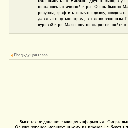
как покинуть ее. Никакого другого выбора у н
постапокалиптической игры. Очень быстро Мак
ресурсы, крафтить теплую одежду, создавать
давать отпор монстрам, а так же злостным П
суровой игре, Макс попутно старается найти от
Предыдущая глава
Была так же дана поясняющая информация. 'Смертельная 
Однако заранее маршрут никому из игроков не будет из