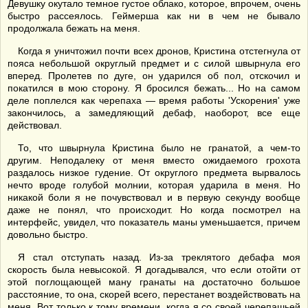
Девушку окутало темное густое облако, которое, впрочем, очень
быстро рассеялось. Геймерша как ни в чем не бывало
продолжала бежать на меня.
Когда я уничтожил почти всех дронов, Кристина отстегнула от
пояса небольшой округлый предмет и с силой швырнула его
вперед. Пролетев по дуге, он ударился об пол, отскочил и
покатился в мою сторону. Я бросился бежать... Но на самом
деле поплелся как черепаха — время работы 'Ускорения' уже
закончилось, а замедляющий дебаф, наоборот, все еще
действовал.
То, что швырнула Кристина было не гранатой, а чем-то
другим. Неподалеку от меня вместо ожидаемого грохота
раздалось низкое гудение. От округлого предмета вырвалось
нечто вроде голубой молнии, которая ударила в меня. Но
никакой боли я не почувствовал и в первую секунду вообще
даже не понял, что происходит. Но когда посмотрел на
интерфейс, увидел, что показатель маны уменьшается, причем
довольно быстро.
Я стал отступать назад. Из-за треклятого дебафа моя
скорость была невысокой. Я догадывался, что если отойти от
этой поглощающей ману гранаты на достаточно большое
расстояние, то она, скорей всего, перестанет воздействовать на
меня. Вот только к тому времени, когда я со своей черепашьей