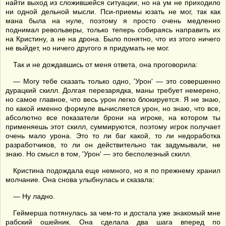
найти выход из сложившейся ситуации, но на ум не приходило
ни одной дельной мысли. Пси-приемы юзать не мог, так как
мана была на нуле, поэтому я просто очень медленно
поднимал револьверы, только теперь собираясь направить их
на Кристину, а не на дрона. Было понятно, что из этого ничего
не выйдет, но ничего другого я придумать не мог.
Так и не дождавшись от меня ответа, она проговорила:
— Могу тебе сказать только одно, 'Урон' — это совершенно
дурацкий скилл. Долгая перезарядка, маны требует немерено,
но самое главное, что весь урон легко блокируется. Я не знаю,
по какой именно формуле вычисляется урон, но знаю, что все,
абсолютно все показатели брони на игроке, на котором ты
применяешь этот скилл, суммируются, поэтому игрок получает
очень мало урона. Это то ли баг какой, то ли недоработка
разработчиков, то ли он действительно так задумывали, не
знаю. Но смысл в том, 'Урон' — это бесполезный скилл.
Кристина подождала еще немного, но я по прежнему хранил
молчание. Она снова улыбнулась и сказала:
— Ну ладно.
Геймерша потянулась за чем-то и достала уже знакомый мне
рабский ошейник. Она сделала два шага вперед по