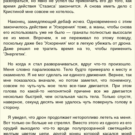
разобраться, но явно не успел бы прикончить его до того, как
время действия 'Стазиса' закончится. А снова иметь дело с
Кристиной мне совсем не хотелось.
Наконец, замедляющий дебаф исчез. Одновременно с этим
закончилось действие и 'Ускорения' тоже, а маны, чтобы снова
его использовать уже не было — гранаты полностью высосали
ее из меня. Впрочем, я не переживал по этому поводу,
поскольку даже без 'Ускорения' мог в легкую убежать от дрона.
Даже решил не тратить время на то, чтобы применить
'Энергетик'.
Но когда я стал разворачиваться, вдруг что-то произошло.
Меня словно парализовало. Тело будто примерзло к месту и
окаменело. Я не мог сделать ни единого движения. Вернее, так
мне показалось вначале, но потом заметил, что понемногу,
совсем по чуть-чуть мое тело все-таки двигается. При этом
голова по какой-то непонятной причине все же двигается
несколько быстрей, чем остальная часть тела. Только спустя,
наверное, секунд десять мне удалось чуть повернуть голову в
сторону.
Я увидел, что дрон продолжает неторопливо лететь на меня.
Вот только он больше не стрелял. Вместо этого из одного из его
орудий выходило что-то вроде полупрозрачной светящейся
желтым цветом цепи, другой конец которой касался моей