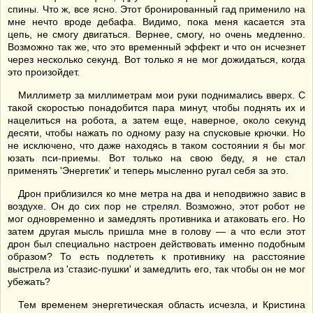
спины. Что ж, все ясно. Этот бронированный гад применило на
мне нечто вроде дебафа. Видимо, пока меня касается эта
цепь, не смогу двигаться. Вернее, смогу, но очень медленно.
Возможно так же, что это временный эффект и что он исчезнет
через несколько секунд. Вот только я не мог дожидаться, когда
это произойдет.
Миллиметр за миллиметрам мои руки поднимались вверх. С
такой скоростью понадобится пара минут, чтобы поднять их и
нацелиться на робота, а затем еще, наверное, около секунд
десяти, чтобы нажать по одному разу на спусковые крючки. Но
не исключено, что даже находясь в таком состоянии я бы мог
юзать пси-приемы. Вот только на свою беду, я не стал
применять 'Энергетик' и теперь мысленно ругал себя за это.
Дрон приблизился ко мне метра на два и неподвижно завис в
воздухе. Он до сих пор не стрелял. Возможно, этот робот не
мог одновременно и замедлять противника и атаковать его. Но
затем другая мысль пришла мне в голову — а что если этот
дрон был специально настроен действовать именно подобным
образом? То есть подлететь к противнику на расстояние
выстрела из 'стазис-пушки' и замедлить его, так чтобы он не мог
убежать?
Тем временем энергетическая область исчезла, и Кристина