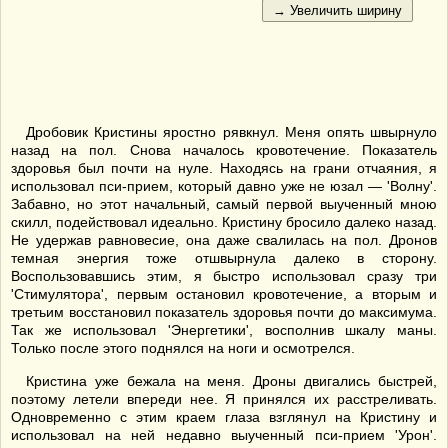
Дробовик Кристины яростно рявкнул. Меня опять швырнуло
назад на пол. Снова началось кровотечение. Показатель
здоровья был почти на нуле. Находясь на грани отчаяния, я
использовал пси-прием, который давно уже не юзал — 'Волну'.
Забавно, но этот начальный, самый первой выученный мною
скилл, подействовал идеально. Кристину бросило далеко назад.
Не удержав равновесие, она даже свалилась на пол. Дронов
темная энергия тоже отшвырнула далеко в сторону.
Воспользовавшись этим, я быстро использовал сразу три
'Стимулятора', первым остановил кровотечение, а вторым и
третьим восстановил показатель здоровья почти до максимума.
Так же использовал 'Энергетики', восполнив шкалу маны.
Только после этого поднялся на ноги и осмотрелся.
Кристина уже бежала на меня. Дроны двигались быстрей,
поэтому летели впереди нее. Я принялся их расстреливать.
Одновременно с этим краем глаза взглянул на Кристину и
использовал на ней недавно выученный пси-прием 'Урон'.