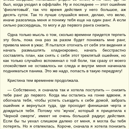
был, когда уходил в оффлайн. Ну и последнее — этот ошейник
'фиолетовый', так что время действия у него большое, аж
десять суток. Так то лучше слушайся меня, делаю, что велю,
иначе разозлишь меня и понижу тебя еще на один ранг. А если
сильно рассердишь, то могу и до первого ранга снизить.
Одна только мысль о том, сколько времени придется терпеть
эту боль, пока она раз за разом будет понижать мне ранг,
привела меня в ужас. Я пытался отогнать от себя эти видения и
начать размышлять хладнокровно, начать бесстрастно
составлять план, как снять с себя этот треклятый ошейник, но
как только случайно вспоминал о той боли, так сразу от моего
спокойствия не оставалось ни следа и внутри меня начинала
подниматься паника. Это же надо, попасть в такую передрягу!
Кристина тем временем продолжала.
— Собственно, я сначала так и хотела поступить — снизить
тебе ранг до первого. Когда мы остались на гонке вдвоем, я
обогнала тебя, чтобы успеть съездить к себе домой, забрать
ошейник и вернуться туда, где проходит финишная черта и
дождаться тебя. Потому что 'жучок', который я прицепила к
'Черной смерти', имеет не очень большой радиус действия.
Если бы ты уехал слишком далеко от меня, я могла бы тебя
потерять. Но я отвлеклась. Короче, сначала я хотела понизить