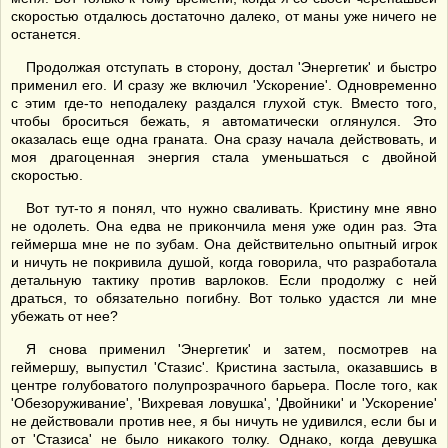
скоростью отдалюсь достаточно далеко, от маны уже ничего не
останется.
Продолжая отступать в сторону, достал 'Энергетик' и быстро
применил его. И сразу же включил 'Ускорение'. Одновременно
с этим где-то неподалеку раздался глухой стук. Вместо того,
чтобы броситься бежать, я автоматически оглянулся. Это
оказалась еще одна граната. Она сразу начала действовать, и
моя драгоценная энергия стала уменьшаться с двойной
скоростью.
Вот тут-то я понял, что нужно сваливать. Кристину мне явно
не одолеть. Она едва не прикончила меня уже один раз. Эта
геймерша мне не по зубам. Она действительно опытный игрок
и ничуть не покривила душой, когда говорила, что разработала
детальную тактику против варлоков. Если продолжу с ней
драться, то обязательно погибну. Вот только удастся ли мне
убежать от нее?
Я снова применил 'Энергетик' и затем, посмотрев на
геймершу, выпустил 'Стазис'. Кристина застыла, оказавшись в
центре голубоватого полупрозрачного барьера. После того, как
'Обезоруживание', 'Вихревая ловушка', 'Двойники' и 'Ускорение'
не действовали против нее, я бы ничуть не удивился, если бы и
от 'Стазиса' не было никакого толку. Однако, когда девушка