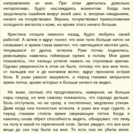
направлению ко мне. При этом двигалась довольно
неторопливо, будто наслаждаясь моментом. Когда она
защелкнула ошейник вокруг моей шеи, я, вопреки ожиданиям,
ничего не почувствовал. Вернее, почувствовал прикосновение
холодного металла к коже, но кроме этого ничего больше.
Кристина отошла немного назад, будто любуясь своей
работой. А затем я вдруг понял, что мое тело больше ничто не
сковывает, и краем глаза заметил, что светящаяся желтая цепь,
тянувшаяся от дрона, исчезла. Руки тотчас поднялись,
револьверы навелись геймерше прямо в голову. Мне даже
показалось, что пальцы успели нажать на спусковые крючки.
Однако уверенности в этом не было, потому что все мое тело,
от пальцев ног и до кончиков волос, вдруг пронзила острая
боль. В ушах ужасно зашумело, а перед глазами запрыгали
яркие пятна, кроме которых я больше ничего не видел.
Не знаю, сколько это продолжалось, наверное, не больше
пары секунд, но мне самому показалось, что гораздо дольше.
Боль отступила, но не сразу, а постепенно, медленно утихая.
Даже когда она полностью исчезла, в ушах все еще гудело, а
перед глазами стояли яркие сверкающие пятна. Когда я
наконец снова обрел способность видеть, обнаружил, что лежу
на полу в какой-то скрюченной позе. Затем увидел, что все мои
вещи до сих пор были на мне. То есть она не убила меня.