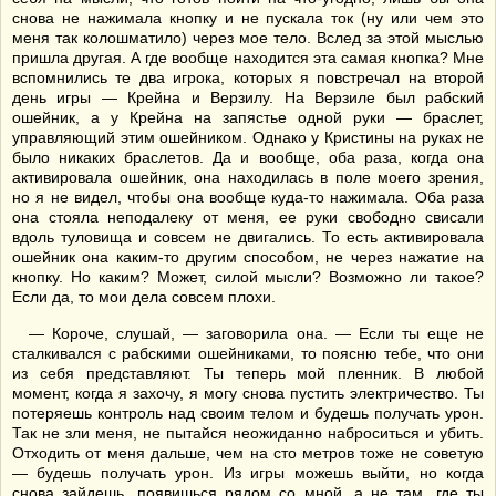
снова не нажимала кнопку и не пускала ток (ну или чем это
меня так колошматило) через мое тело. Вслед за этой мыслью
пришла другая. А где вообще находится эта самая кнопка? Мне
вспомнились те два игрока, которых я повстречал на второй
день игры — Крейна и Верзилу. На Верзиле был рабский
ошейник, а у Крейна на запястье одной руки — браслет,
управляющий этим ошейником. Однако у Кристины на руках не
было никаких браслетов. Да и вообще, оба раза, когда она
активировала ошейник, она находилась в поле моего зрения,
но я не видел, чтобы она вообще куда-то нажимала. Оба раза
она стояла неподалеку от меня, ее руки свободно свисали
вдоль туловища и совсем не двигались. То есть активировала
ошейник она каким-то другим способом, не через нажатие на
кнопку. Но каким? Может, силой мысли? Возможно ли такое?
Если да, то мои дела совсем плохи.
— Короче, слушай, — заговорила она. — Если ты еще не
сталкивался с рабскими ошейниками, то поясню тебе, что они
из себя представляют. Ты теперь мой пленник. В любой
момент, когда я захочу, я могу снова пустить электричество. Ты
потеряешь контроль над своим телом и будешь получать урон.
Так не зли меня, не пытайся неожиданно наброситься и убить.
Отходить от меня дальше, чем на сто метров тоже не советую
— будешь получать урон. Из игры можешь выйти, но когда
снова зайдешь, появишься рядом со мной, а не там, где ты