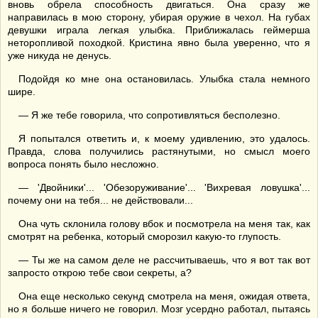
вновь обрела способность двигаться. Она сразу же
направилась в мою сторону, убирая оружие в чехол. На губах
девушки играла легкая улыбка. Приближалась геймерша
неторопливой походкой. Кристина явно была уверенно, что я
уже никуда не денусь.
Подойдя ко мне она остановилась. Улыбка стала немного
шире.
— Я же тебе говорила, что сопротивляться бесполезно.
Я попытался ответить и, к моему удивлению, это удалось.
Правда, слова получились растянутыми, но смысл моего
вопроса понять было несложно.
— 'Двойники'... 'Обезоруживание'... 'Вихревая ловушка'...
почему они на тебя... не действовали...
Она чуть склонила голову вбок и посмотрела на меня так, как
смотрят на ребенка, который сморозил какую-то глупость.
— Ты же на самом деле не рассчитываешь, что я вот так вот
запросто открою тебе свои секреты, а?
Она еще несколько секунд смотрела на меня, ожидая ответа,
но я больше ничего не говорил. Мозг усердно работал, пытаясь