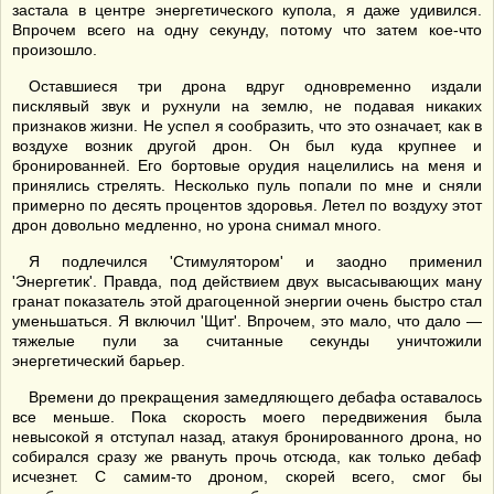
застала в центре энергетического купола, я даже удивился.
Впрочем всего на одну секунду, потому что затем кое-что
произошло.
Оставшиеся три дрона вдруг одновременно издали
писклявый звук и рухнули на землю, не подавая никаких
признаков жизни. Не успел я сообразить, что это означает, как в
воздухе возник другой дрон. Он был куда крупнее и
бронированней. Его бортовые орудия нацелились на меня и
принялись стрелять. Несколько пуль попали по мне и сняли
примерно по десять процентов здоровья. Летел по воздуху этот
дрон довольно медленно, но урона снимал много.
Я подлечился 'Стимулятором' и заодно применил
'Энергетик'. Правда, под действием двух высасывающих ману
гранат показатель этой драгоценной энергии очень быстро стал
уменьшаться. Я включил 'Щит'. Впрочем, это мало, что дало —
тяжелые пули за считанные секунды уничтожили
энергетический барьер.
Времени до прекращения замедляющего дебафа оставалось
все меньше. Пока скорость моего передвижения была
невысокой я отступал назад, атакуя бронированного дрона, но
собирался сразу же рвануть прочь отсюда, как только дебаф
исчезнет. С самим-то дроном, скорей всего, смог бы