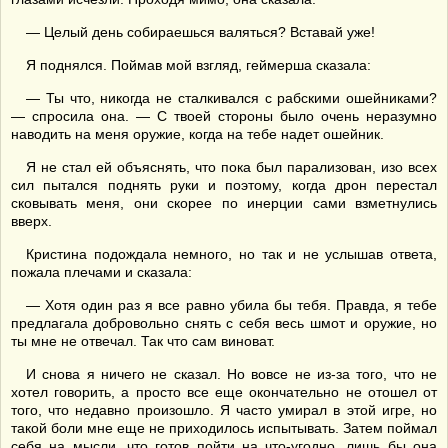
— Целый день собираешься валяться? Вставай уже!
Я поднялся. Поймав мой взгляд, геймерша сказала:
— Ты что, никогда не сталкивался с рабскими ошейниками?
— спросила она. — С твоей стороны было очень неразумно
наводить на меня оружие, когда на тебе надет ошейник.
Я не стал ей объяснять, что пока был парализован, изо всех
сил пытался поднять руки и поэтому, когда дрон перестал
сковывать меня, они скорее по инерции сами взметнулись
вверх.
Кристина подождала немного, но так и не услышав ответа,
пожала плечами и сказала:
— Хотя один раз я все равно убила бы тебя. Правда, я тебе
предлагала добровольно снять с себя весь шмот и оружие, но
ты мне не отвечал. Так что сам виноват.
И снова я ничего не сказал. Но вовсе не из-за того, что не
хотел говорить, а просто все еще окончательно не отошел от
того, что недавно произошло. Я часто умирал в этой игре, но
такой боли мне еще не приходилось испытывать. Затем поймал
себя на мысли, что готов пойти на что-угодно, лишь бы она