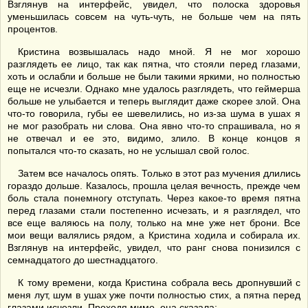
Взглянув на интерфейс, увидел, что полоска здоровья
уменьшилась совсем на чуть-чуть, не больше чем на пять
процентов.
Кристина возвышалась надо мной. Я не мог хорошо
разглядеть ее лицо, так как пятна, что стояли перед глазами,
хоть и ослабли и больше не были такими яркими, но полностью
еще не исчезли. Однако мне удалось разглядеть, что геймерша
больше не улыбается и теперь выглядит даже скорее злой. Она
что-то говорила, губы ее шевелились, но из-за шума в ушах я
не мог разобрать ни слова. Она явно что-то спрашивала, но я
не отвечал и ее это, видимо, злило. В конце концов я
попытался что-то сказать, но не услышал свой голос.
Затем все началось опять. Только в этот раз мучения длились
гораздо дольше. Казалось, прошла целая вечность, прежде чем
боль стала понемногу отступать. Через какое-то время пятна
перед глазами стали постепенно исчезать, и я разглядел, что
все еще валяюсь на полу, только на мне уже нет брони. Все
мои вещи валялись рядом, а Кристина ходила и собирала их.
Взглянув на интерфейс, увидел, что ранг снова понизился с
семнадцатого до шестнадцатого.
К тому времени, когда Кристина собрала весь дропнувший с
меня лут, шум в ушах уже почти полностью стих, а пятна перед
глазами исчезли. Проходя мимо, она сказала: