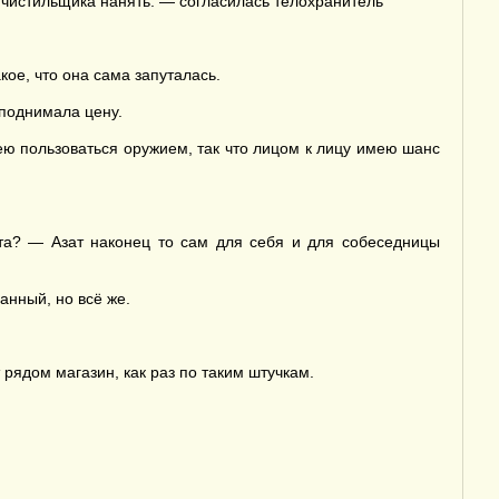
 и чистильщика нанять. — согласилась телохранитель
кое, что она сама запуталась.
 поднимала цену.
ею пользоваться оружием, так что лицом к лицу имею шанс
кта? — Азат наконец то сам для себя и для собеседницы
нный, но всё же.
 рядом магазин, как раз по таким штучкам.