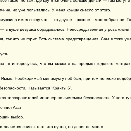
всё такое, но там, где крутятся очень больше деньги — там могут
чине, но уже попытались. У меня крышу снесло от этого.
мужчина имел ввиду что — то другое... разное... многообразное. Та
 — в душе девушка обрадовалась. Непосредственная угроза жизни
, так что не горит. Есть система предотвращения. Сам я тоже ум
усть.
вот я интересуюсь, что вы скажете на предмет годового контра
Имме. Необходимый минимум у неё был, при том неплохо подобра
езопасности. Называется 'Кранты 6'.
угах телохранителей инженер по системам безопасности. У него тут
точнил Азат
роший выбор.
тавляется список того, что нужно, но денег не много.