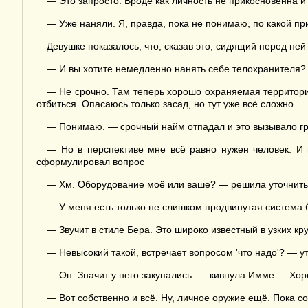
— Это запросто. Вроде как личность не прикосновенна и 
— Уже наняли. Я, правда, пока не понимаю, по какой при
Девушке показалось, что, сказав это, сидящий перед ней 
— И вы хотите немедленно нанять себе телохранителя?
— Не срочно. Там теперь хорошо охраняемая территория
отбиться. Опасаюсь только засад, но тут уже всё сложно.
— Понимаю. — срочный найм отпадал и это вызывало гр
— Но в перспективе мне всё равно нужен человек. И 
сформулировал вопрос
— Хм. Оборудование моё или ваше? — решила уточнить 
— У меня есть только не слишком продвинутая система б
— Звучит в стиле Бера. Это широко известный в узких кр
— Невысокий такой, встречает вопросом 'что надо'? — у
— Он. Значит у него закупались. — кивнула Имме — Хо
— Вот собственно и всё. Ну, личное оружие ещё. Пока сос