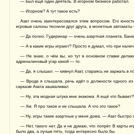
— Был ещё один деятель. В игорном бизнесе работал.
— Игорном? А тут такое есть?
Азат очень заинтересовался этим вопросом. Его юност
игровые салоны теснили друг друга, а монетные автоматы —
— Да полно. Гудеринар — очень азартная планета. Банки
— А в какие игры играют? Просто я думал, что при налич
— Не знаю, о чём вы, но тут в основном ставки дела
адреналиновый угар какой — то.
— Да, я слышал. — кивнул Азат, стараясь не заржать в 
— Вроде я слышала, речь идёт о должности одного из 
сарказм Азата зашкаливал
— Ну, эта модная штука мне знакома. А ещё что бывает? 
— Хм. Я про такое и не слышала. А что это такое?
— Ну, игры такие азартные у меня дома. — Азат быстро 
— Нет, такого нет. Да и не думаю, что попрёт. В карты 
было два, а лучше пять, тогда интересно было бы.