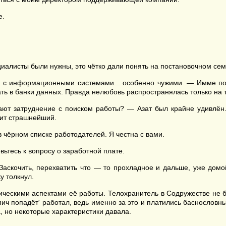
е.
циалисты были нужны, это чётко дали понять на постановочном се
те с информационными системами... особенно чужими. — Имме по
ь в банки данных. Правда нелюбовь распространялась только на те
ают затруднение с поиском работы? — Азат был крайне удивлён.
цит страшнейший.
в чёрном списке работодателей. Я честна с вами.
вьтесь к вопросу о заработной плате.
 Заскочить, перехватить что — то прохладное и дальше, уже домо
ку толкнул.
тическими аспектами её работы. Телохранитель в Содружестве не
пич попадёт' работал, ведь именно за это и платились баснословн
 но некоторые характеристики давала.