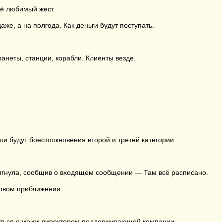
её любимый жест.
аже, а на полгода. Как деньги будут поступать.
анеты, станции, корабли. Клиенты везде.
ли будут боестолкновения второй и третей категории.
игнула, сообщив о входящем сообщении — Там всё расписано.
ервом приближении.
ваться с моим директором поддерживающей компании.