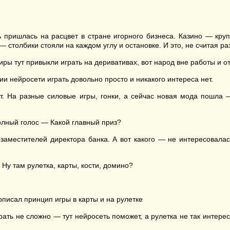
ь пришлась на расцвет в стране игорного бизнеса. Казино — кру
 столбики стояли на каждом углу и остановке. И это, не считая ра
ры тут привыкли играть на деривативах, вот народ вне работы и о
ии нейросети играть довольно просто и никакого интереса нет.
ют. На разные силовые игры, гонки, а сейчас новая мода пошла
полный голос — Какой главный приз?
заместителей директора банка. А вот какого — не интересовалас
Ну там рулетка, карты, кости, домино?
описал принцип игры в карты и на рулетке
играть не сложно — тут нейросеть поможет, а рулетка не так интере