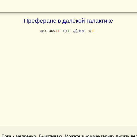
Преферанс в далёкой галактике
42 465
+7
1
109
0
 Пока - медленно. Вычитываю. Можете в комментариях писать вер