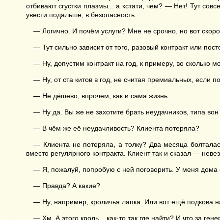
отбивают сгустки плазмы... а кстати, чем? — Нет! Тут со
увести подальше, в безопасность.
— Логично. И почём услуги? Мне не срочно, но вот скоро 
— Тут сильно зависит от того, разовый контракт или пос
— Ну, допустим контракт на год, к примеру, во сколько 
— Ну, от ста китов в год, не считая премиальных, если п
— Не дёшево, впрочем, как и сама жизнь.
— Ну да. Вы же не захотите брать неудачников, типа во
— В чём же её неудачливость? Клиента потеряла?
— Клиента не потеряла, а толку? Два месяца болталас
вместо регулярного контракта. Клиент так и сказал — неве
— Я, пожалуй, попробую с ней поговорить. У меня дома 
— Правда? А какие?
— Ну, например, кроличья лапка. Или вот ещё подкова н
— Хм. А этого кроль... как-то так где найти? И что за ге