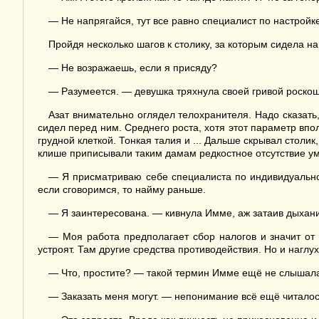
— Не напрягайся, тут все равно специалист по настройк
Пройдя несколько шагов к столику, за которым сидела н
— Не возражаешь, если я присяду?
— Разумеется. — девушка тряхнула своей гривой роскошн
Азат внимательно оглядел телохранителя. Надо сказать,
сидел перед ним. Среднего роста, хотя этот параметр в
грудной клеткой. Тонкая талия и ... Дальше скрывал столик
клише приписывали таким дамам редкостное отсутствие ума
— Я присматриваю себе специалиста по индивидуальной
если сговоримся, то найму раньше.
— Я заинтересована. — кивнула Имме, аж затаив дыхан
— Моя работа предполагает сбор налогов и значит от 
устроят. Там другие средства противодействия. Но и наглух
— Что, простите? — такой термин Имме ещё не слышала.
— Заказать меня могут. — непонимание всё ещё читалос