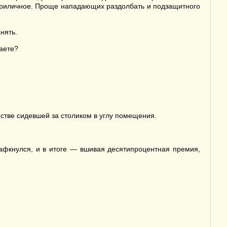
ие приличное. Проще нападающих раздолбать и подзащитного
нять.
таете?
естве сидевшей за столиком в углу помещения.
гафкнулся, и в итоге — вшивая десятипроцентная премия,