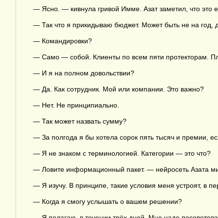
— Ясно. — кивнула гривой Имме. Азат заметил, что это 
— Так что я прикидываю бюджет. Может быть не на год, д
— Командировки?
— Само — собой. Клиенты по всем пяти протекторам. Пл
— И я на полном довольствии?
— Да. Как сотрудник. Мой или компании. Это важно?
— Нет. Не принципиально.
— Так может назвать сумму?
— За полгода я бы хотела сорок пять тысяч и премии, ес
— Я не знаком с терминологией. Категории — это что?
— Ловите информационный пакет. — нейросеть Азата м
— Я изучу. В принципе, такие условия меня устроят, в п
— Когда я смогу услышать о вашем решении?
— Я полагаю, в течении трёх дней. Мне надо посовето