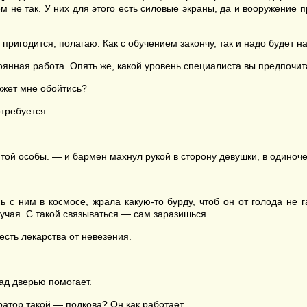
всем не так. У них для этого есть силовые экраны, да и вооружен
пригодится, полагаю. Как с обучением закончу, так и надо будет на
тоянная работа. Опять же, какой уровень специалиста вы предпочи
может мне обойтись?
отребуется.
н той особы. — и бармен махнул рукой в сторону девушки, в одиноч
ь с ним в космосе, жрала какую-то бурду, чтоб он от голода не 
зучая. С такой связываться — сам заразишься.
есть лекарства от невезения.
ад дверью помогает.
нератор такой — подкова? Он как работает.