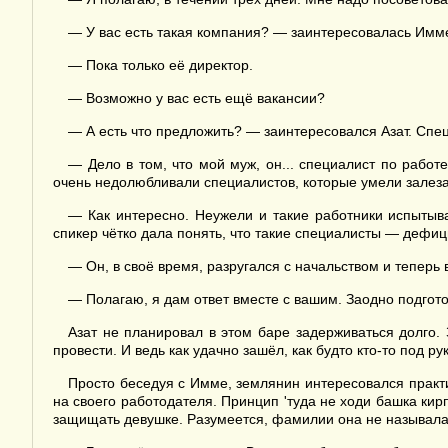
— У вас есть такая компания? — заинтересовалась Имм
— Пока только её директор.
— Возможно у вас есть ещё вакансии?
— А есть что предложить? — заинтересовался Азат. Спе
— Дело в том, что мой муж, он... специалист по рабо
очень недолюбливали специалистов, которые умели залезат
— Как интересно. Неужели и такие работники испытыв
спикер чётко дала понять, что такие специалисты — дефи
— Он, в своё время, разругался с начальством и теперь 
— Полагаю, я дам ответ вместе с вашим. Заодно подгото
Азат не планировал в этом баре задерживаться долго.
провести. И ведь как удачно зашёл, как будто кто-то под ру
Просто беседуя с Имме, землянин интересовался прак
на своего работодателя. Принцип 'туда не ходи башка кир
защищать девушке. Разумеется, фамилии она не называла,