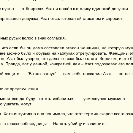
е нужен. — отбоярился Азат и пошёл к столику одинокой девушки.
апрягшаяся девушка, Азат отсалютовал ей стаканом и спросил:
ых русых волос в знак согласия.
 что если бы он дома составлял эталон женщины, на которую мужи
полне можно было и обувью на каблуках отрегулировать. Женщины 
, но Азат был уверен, что дальше тоже было огого. Впрочем, и это
. Правда, вот у данной, конкретной дамы Азат подозревал его по
 защите. — 'Во как загнул' — сам себя похвалил Азат — но не н
ие от предвкушения.
меня всегда будут хотеть избавиться. — усмехнулся мужчина — 
о ушатать могут.
 Хотя интуитивно она понимала, что этот термин скорее всего озн
ь в глазах собеседницы — Нанять убийцу и зачистить.