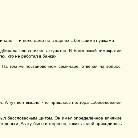
минаре — и дело даже не в парнях с большими пушками.
дбирала слова очень аккуратно. В Банковской тимократии
х, кто не работал в банках.
 На том же постановочном семинаре, отвечая на вопрос,
й. А тут вон вышло, что пришлось полтора собеседования
 был бессловесным щитом. Он имел определённое влияние
ые деньги. Азату было интересно, каких людей приходилось