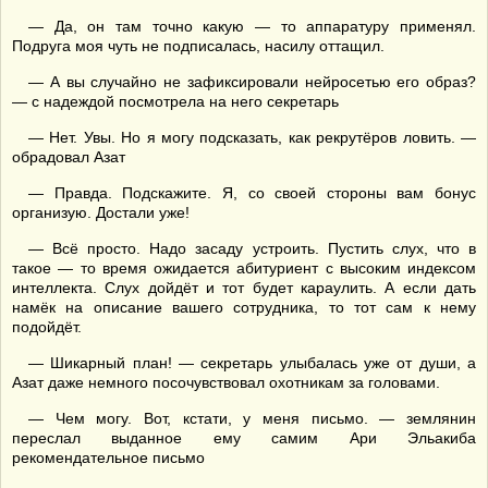
— Да, он там точно какую — то аппаратуру применял.
Подруга моя чуть не подписалась, насилу оттащил.
— А вы случайно не зафиксировали нейросетью его образ?
— с надеждой посмотрела на него секретарь
— Нет. Увы. Но я могу подсказать, как рекрутёров ловить. —
обрадовал Азат
— Правда. Подскажите. Я, со своей стороны вам бонус
организую. Достали уже!
— Всё просто. Надо засаду устроить. Пустить слух, что в
такое — то время ожидается абитуриент с высоким индексом
интеллекта. Слух дойдёт и тот будет караулить. А если дать
намёк на описание вашего сотрудника, то тот сам к нему
подойдёт.
— Шикарный план! — секретарь улыбалась уже от души, а
Азат даже немного посочувствовал охотникам за головами.
— Чем могу. Вот, кстати, у меня письмо. — землянин
переслал выданное ему самим Ари Эльакиба
рекомендательное письмо