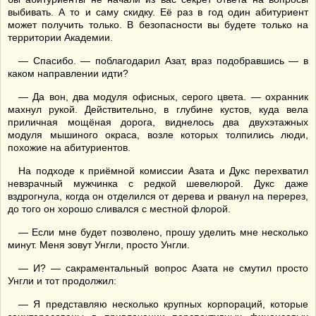
выбивать. А то и саму скидку. Её раз в год один абитуриент
может получить только. В безопасности вы будете только на
территории Академии.
— Спасибо. — поблагодарил Азат, враз подобравшись — в
каком направлении идти?
— Да вон, два модуля офисных, серого цвета. — охранник
махнул рукой. Действительно, в глубине кустов, куда вела
приличная мощёная дорога, виднелось два двухэтажных
модуля мышиного окраса, возле которых толпились люди,
похожие на абитуриентов.
На подходе к приёмной комиссии Азата и Дукс перехватил
невзрачный мужчинка с редкой шевелюрой. Дукс даже
вздрогнула, когда он отделился от дерева и рванул на перерез,
до того он хорошо сливался с местной флорой.
— Если мне будет позволено, прошу уделить мне несколько
минут. Меня зовут Унгли, просто Унгли.
— И? — сакраментальный вопрос Азата не смутил просто
Унгли и тот продолжил:
— Я представляю несколько крупных корпораций, которые