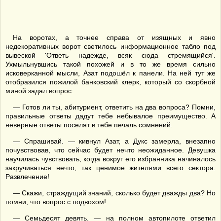
На воротах, а точнее справа от изящных и явно
недекоративных ворот светилось информационное табло под
вывеской 'Ответь надежде, всяк сюда стремящийся'.
Ухмыльнувшись такой похожей и в то же время сильно
исковерканной мысли, Азат подошёл к панели. На ней тут же
отобразился пожилой банковский клерк, который со скорбной
миной задал вопрос:
— Готов ли ты, абитуриент, ответить на два вопроса? Помни,
правильные ответы дадут тебе небывалое преимущество. А
неверные ответы поселят в тебе печаль сомнений.
— Спрашивай. — кивнул Азат, а Дукс замерла, внезапно
почувствовав, что сейчас будет нечто неожиданное. Девушка
научилась чувствовать, когда вокруг его избранника начиналось
закручиваться нечто, так ценимое жителями всего сектора.
Развлечение!
— Скажи, страждущий знаний, сколько будет дважды два? Но
помни, что вопрос с подвохом!
— Семьдесят девять. — на полном автопилоте ответил