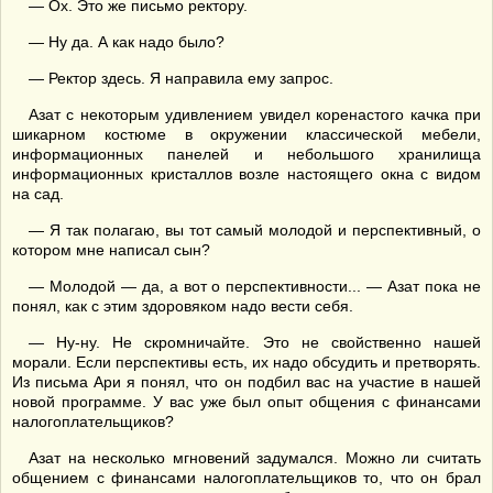
— Ох. Это же письмо ректору.
— Ну да. А как надо было?
— Ректор здесь. Я направила ему запрос.
Азат с некоторым удивлением увидел коренастого качка при
шикарном костюме в окружении классической мебели,
информационных панелей и небольшого хранилища
информационных кристаллов возле настоящего окна с видом
на сад.
— Я так полагаю, вы тот самый молодой и перспективный, о
котором мне написал сын?
— Молодой — да, а вот о перспективности... — Азат пока не
понял, как с этим здоровяком надо вести себя.
— Ну-ну. Не скромничайте. Это не свойственно нашей
морали. Если перспективы есть, их надо обсудить и претворять.
Из письма Ари я понял, что он подбил вас на участие в нашей
новой программе. У вас уже был опыт общения с финансами
налогоплательщиков?
Азат на несколько мгновений задумался. Можно ли считать
общением с финансами налогоплательщиков то, что он брал