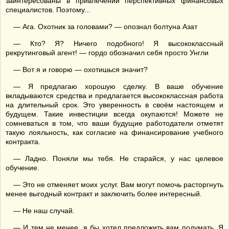
заинтересованы в привлечении перспективных финансовых
специалистов. Поэтому...
— Ага. Охотник за головами? — опознал болтуна Азат
— Кто? Я? Ничего подобного! Я высококлассный
рекрутинговый агент! — гордо обозначил себя просто Унгли
— Вот я и говорю — охотишься значит?
— Я предлагаю хорошую сделку. В ваше обучение
вкладываются средства и предлагается высококлассная работа
на длительный срок. Это уверенность в своём настоящем и
будущем. Такие инвестиции всегда окупаются! Можете не
сомневаться в том, что ваши будущие работодатели отметят
такую лояльность, как согласие на финансирование учебного
контракта.
— Ладно. Поняли мы тебя. Не старайся, у нас целевое
обучение.
— Это не отменяет моих услуг. Вам могут помочь расторгнуть
менее выгодный контракт и заключить более интересный.
— Не наш случай.
— И тем не менее, я бы хотел предложить вам подумать. Я