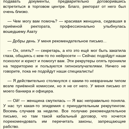
подавать документы, предварительно договорившись
встретиться в торговом центре. Благо, ректорат от него был
очень близко.
— Чем могу вам помочь? — красивая женщина, сидевшая в
приёмной ректората, профессионально улыбнулась
вошедшему Азату
— Добры день. У меня рекомендательное письмо...
— Ох, опять? — секретарь, а кто это ещё мог быть закатила
глаза, общаясь с кем-то по нейросети — Сейчас подойдут наши
психолог и юрист и помогут вам. Эти рекрутеры опять проникли
на территорию и пользуются гипноизлучателями. Ничего не
говорите, пока не подойдут наши специалисты!
— Я действительно столкнулся с каким-то невзрачным типом
возле приёмной комиссии, но я не от него. У меня письмо от
моего банкира и офицера.
— Ой! — женщина смутилась — Я вас неправильно поняла.
У нас тут какая-то эпидемия с принудительным рекрутингом.
Восемь случаев за неделю. Все получаю рекомендательное
письмо, но там такой кабальный договор, что хочется
порекомендовать им перечитать законы, запрещающие
рабство.