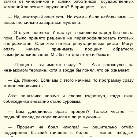
взятки от чиновников и всяких работников государственных
компаний за всякие нарушения? В принципе — да.
— Ну, некоторый опыт есть. Но суммы были небольшими. —
решил не сильно завираться мужчина.
— Это уже неплохо. У нас тут в основном народ без опыта
пока. Было принято решение не перепрофилировать готовых
специалистов. Слишком велики репутационные риски. Могут
опять начать принимать процент обратного
самофинансирования. Мы бы хотели этого избежать.
— Процент... вы имеете ввиду...? — Азат споткнулся на
незнакомом термине, хотя и вроде бы понял, что он означает.
— Да. Именно. Если мы с этого начнём, то программу сразу
можно сворачивать.
Азат понятливо кивнул и слегка вздрогнул, когда лицо
собеседника внезапно стало суровым.
— Вам доводилось брать процент? Только честно. —
ледяной взгляд ректора впился в лицо мужчины.
— Процент не брал никогда! — решительно отмёл
подозрения бывший гаишник с более — менее твёрдым