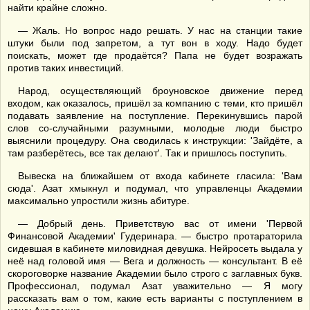
найти крайне сложно.
— Жаль. Но вопрос надо решать. У нас на станции такие
штуки были под запретом, а тут вон в ходу. Надо будет
поискать, может где продаётся? Папа не будет возражать
против таких инвестиций.
Народ, осуществляющий броуновское движение перед
входом, как оказалось, пришёл за компанию с теми, кто пришёл
подавать заявление на поступление. Перекинувшись парой
слов со-случайными разумными, молодые люди быстро
выяснили процедуру. Она сводилась к инструкции: 'Зайдёте, а
там разберётесь, все так делают'. Так и пришлось поступить.
Вывеска на ближайшем от входа кабинете гласила: 'Вам
сюда'. Азат хмыкнул и подумал, что управленцы Академии
максимально упростили жизнь абитуре.
— Добрый день. Приветствую вас от имени 'Первой
Финансовой Академии' Гудеринара. — быстро протараторила
сидевшая в кабинете миловидная девушка. Нейросеть выдала у
неё над головой имя — Вега и должность — консультант. В её
скороговорке название Академии было строго с заглавных букв.
Профессионал, подумал Азат уважительно — Я могу
рассказать вам о том, какие есть варианты с поступлением в