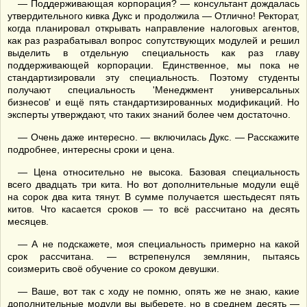
— Поддерживающая корпорация? — консультант дождалась
утвердительного кивка Дукс и продолжила — Отлично! Ректорат,
когда планировал открывать направление налоговых агентов,
как раз разрабатывал вопрос сопутствующих модулей и решил
выделить в отдельную специальность как раз главу
поддерживающей корпорации. Единственное, мы пока не
стандартизировали эту специальность. Поэтому студенты
получают специальность 'Менеджмент универсальных
бизнесов' и ещё пять стандартизированных модификаций. Но
эксперты утверждают, что таких знаний более чем достаточно.
— Очень даже интересно. — включилась Дукс. — Расскажите
подробнее, интересны сроки и цена.
— Цена относительно не высока. Базовая специальность
всего двадцать три кита. Но вот дополнительные модули ещё
на сорок два кита тянут. В сумме получается шестьдесят пять
китов. Что касается сроков — то всё рассчитано на десять
месяцев.
— А не подскажете, моя специальность примерно на какой
срок рассчитана. — встрепенулся землянин, пытаясь
соизмерить своё обучение со сроком девушки.
— Ваше, вот так с ходу не помню, опять же не знаю, какие
дополнительные модули вы выберете, но в среднем десять —