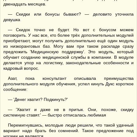
двенадцать месяцев.
— Скидки или бонусы бывают? — деловито уточнила
девушка
— Скидок точно не будет. Но вот с бонусом можем
поговорить. У нас все, кто более трёх дополнительных модулей
приобретают, могут получить дополнительно ещё один модуль
из низкоранговых баз. Могу вам при таком раскладе сразу
предложить 'Медицинскую поддержку'. Это модуль, который
обучает созданию медицинской службы в компании. В модуле
делается упор на логистику, законодательные особенности и
кадровый вопрос.
Азат, пока консультант описывала преимущества
дополнительного модуля обучения, успел кинуть Дукс короткое
сообщение:
— 'Денег хватит? Подкинуть?'
— 'Хватит и даже не в притык. Они, похоже, скидку
системную ставят.' — быстро отписалась любимая
Перемигнувшись, молодые люди решили, что такой удачный
вариант надо брать без сомнений. Такое предложение под
ногами не валяется.