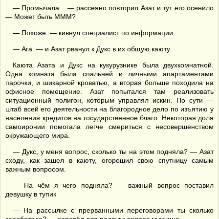
— Промычала... — рассеяно повторил Азат и тут его осенило
— Может быть МММ?
— Похоже. — кивнул специалист по информации.
— Ага. — и Азат рванул к Дукс в их общую каюту.
Каюта Азата и Дукс на кукурузнике была двухкомнатной.
Одна комната была спальней и личными апартаментами
парочки, и шикарной кроватью, а вторая больше походила на
офисное помещение. Азат попытался там реализовать
ситуационный полигон, которым управлял искин. По сути —
штаб всей его деятельности на благородное дело по изъятию у
населения кредитов на государственное благо. Некоторая доля
самоиронии помогала легче смериться с несовершенством
окружающего мира.
— Дукс, у меня вопрос, сколько ты на этом подняла? — Азат
сходу, как зашел в каюту, огорошил свою спутницу самым
важным вопросом.
— На чём я чего подняла? — важный вопрос поставил
девушку в тупик
— На рассылке с прерванными переговорами ты сколько