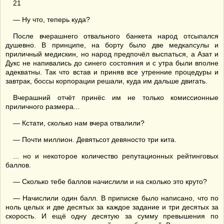
21
— Ну что, теперь куда?
После вчерашнего отвального банкета народ отсыпался
душевно. В принципе, на борту было две медкапсулы и
приличный медискин, но народ предпочёл выспаться, а Азат и
Дукс не напивались до синего состояния и с утра были вполне
адекватны. Так что встав и приняв все утренние процедуры и
завтрак, боссы корпорации решали, куда им дальше двигать.
Вчерашний отчёт принёс им не только комиссионные
приличного размера...
— Кстати, сколько нам вчера отвалили?
— Почти миллион. Девятьсот девяносто три кита.
... но и некоторое количество репутационных рейтинговых
баллов.
— Сколько тебе баллов начислили и на сколько это круто?
— Начислили один балл. В приписке было написано, что по
ноль целых и две десятых за каждое задание и три десятых за
скорость. И ещё одну десятую за сумму превышения по