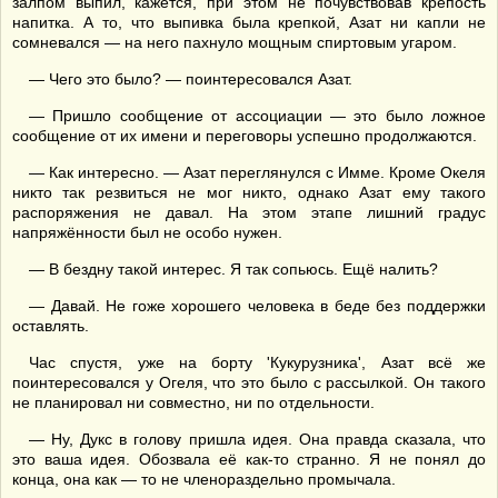
залпом выпил, кажется, при этом не почувствовав крепость
напитка. А то, что выпивка была крепкой, Азат ни капли не
сомневался — на него пахнуло мощным спиртовым угаром.
— Чего это было? — поинтересовался Азат.
— Пришло сообщение от ассоциации — это было ложное
сообщение от их имени и переговоры успешно продолжаются.
— Как интересно. — Азат переглянулся с Имме. Кроме Океля
никто так резвиться не мог никто, однако Азат ему такого
распоряжения не давал. На этом этапе лишний градус
напряжённости был не особо нужен.
— В бездну такой интерес. Я так сопьюсь. Ещё налить?
— Давай. Не гоже хорошего человека в беде без поддержки
оставлять.
Час спустя, уже на борту 'Кукурузника', Азат всё же
поинтересовался у Огеля, что это было с рассылкой. Он такого
не планировал ни совместно, ни по отдельности.
— Ну, Дукс в голову пришла идея. Она правда сказала, что
это ваша идея. Обозвала её как-то странно. Я не понял до
конца, она как — то не членораздельно промычала.