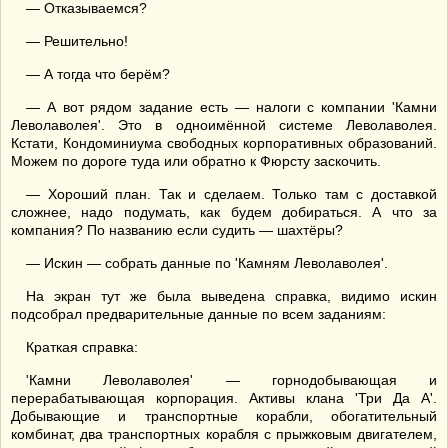
— Отказываемся?
— Решительно!
— А тогда что берём?
— А вот рядом задание есть — налоги с компании 'Камни
Леволаволея'. Это в одноимённой системе Леволаволея.
Кстати, Кондоминиума свободных корпоративных образований.
Можем по дороге туда или обратно к Фюрсту заскочить.
— Хороший план. Так и сделаем. Только там с доставкой
сложнее, надо подумать, как будем добираться. А что за
компания? По названию если судить — шахтёры?
— Искин — собрать данные по 'Камням Леволаволея'.
На экран тут же была выведена справка, видимо искин
подсобрал предварительные данные по всем заданиям:
Краткая справка:
'Камни Леволаволея' — горнодобывающая и
перерабатывающая корпорация. Активы клана 'Три Да А'.
Добывающие и транспортные корабли, обогатительный
комбинат, два транспортных корабля с прыжковым двигателем,