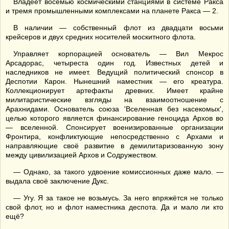
Владеет восемью космическими станциями в системе Ракса
и тремя промышленными комплексами на планете Ракса — 2.
В наличии — собственный флот из двадцати восьми
крейсеров и двух средних носителей москитного флота.
Управляет корпорацией основатель — Вил Мекрос
Арсадорас, четыреста один год. Известных детей и
наследников не имеет. Ведущий политический спонсор в
Деспотии Карон. Нынешний наместник — его креатура.
Коллекционирует артефакты древних. Имеет крайне
милитаристические взгляды на взаимоотношение с
Арахнидами. Основатель союза 'Вселенная без насекомых',
целью которого является финансирование геноцида Архов во
— вселенной. Спонсирует военизированные организации
Фронтира, конфликтующие непосредственно с Архами и
направляющие своё развитие в демилитаризованную зону
между цивилизацией Архов и Содружеством.
— Однако, за такого удвоение комиссионных даже мало. —
выдала своё заключение Дукс.
— Угу. Я за такое не возьмусь. За него впряжётся не только
свой флот, но и флот наместника деспота. Да и мало ли кто
ещё?