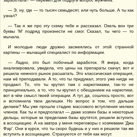
заработала? — перевёл для подруги вопрос мужчина.
— Э, ну, где — то тысяч семьдесят, или чуть больше. А ты как
узнал?
— Так я же про эту схему тебе и рассказал. Окель вон три
буквы 'М' подряд произнести не смог. Сказал, ты чего — то
мычала.
И молодые люди дружно засмеялись от этой странной
картины — мычащий специалист по информации.
— Ладно, это был побочный заработок. Я вчера, когда
анализировала, увидела, что цены на препараты скачут, вот и
решила немного рынок расшатать. Это классическая операция,
нам её преподавали. А то, что ты придумал, этого уже нигде не
продают. То, что ты крутил там с наркотиками, так-то не
принципиально, а то, что ты крутил с обещанием на наркотики,
вот в чём смысл твоей операции. А тут, да, сошлось просто, вот
и вспомнила твои делишки. Но вопрос в том, что дальше
делаем? Мы уже прошли стадию массового вступления мелких
членов. Как ты и предполагал — даже хозяин базы и некоторые
дельцы, которые за пределами базы крутятся, решили вступить
в ассоциацию. А на завтра у меня переговоры с хозяевами 'Джа
Фар'. Они в курсе, что ты скоро будешь и у них и решили так же
вступить в ассоциацию. Страхуются от тебя как могут.