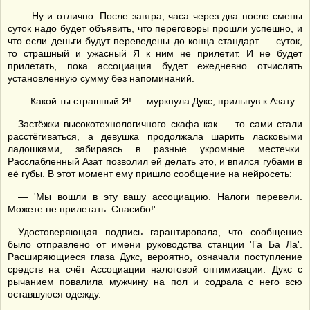
— Ну и отлично. После завтра, часа через два после смены
суток надо будет объявить, что переговоры прошли успешно, и
что если деньги будут переведены до конца стандарт — суток,
то страшный и ужасный Я к ним не прилетит. И не будет
прилетать, пока ассоциация будет ежедневно отчислять
установленную сумму без напоминаний.
— Какой ты страшный Я! — муркнула Дукс, прильнув к Азату.
Застёжки высокотехнологичного скафа как — то сами стали
расстёгиваться, а девушка продолжала шарить ласковыми
ладошками, забираясь в разные укромные местечки.
Расслабленный Азат позволил ей делать это, и впился губами в
её губы. В этот момент ему пришло сообщение на нейросеть:
— 'Мы вошли в эту вашу ассоциацию. Налоги перевели.
Можете не прилетать. Спасибо!'
Удостоверяющая подпись гарантировала, что сообщение
было отправлено от имени руководства станции 'Га Ба Ла'.
Расширяющиеся глаза Дукс, вероятно, означали поступление
средств на счёт Ассоциации налоговой оптимизации. Дукс с
рычанием повалила мужчину на пол и содрала с него всю
оставшуюся одежду.