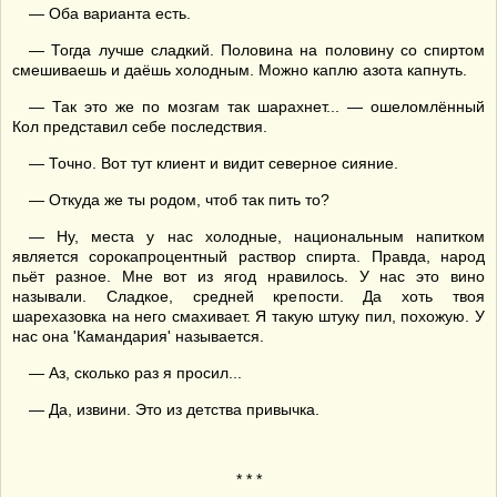
— Оба варианта есть.
— Тогда лучше сладкий. Половина на половину со спиртом
смешиваешь и даёшь холодным. Можно каплю азота капнуть.
— Так это же по мозгам так шарахнет... — ошеломлённый
Кол представил себе последствия.
— Точно. Вот тут клиент и видит северное сияние.
— Откуда же ты родом, чтоб так пить то?
— Ну, места у нас холодные, национальным напитком
является сорокапроцентный раствор спирта. Правда, народ
пьёт разное. Мне вот из ягод нравилось. У нас это вино
называли. Сладкое, средней крепости. Да хоть твоя
шарехазовка на него смахивает. Я такую штуку пил, похожую. У
нас она 'Камандария' называется.
— Аз, сколько раз я просил...
— Да, извини. Это из детства привычка.
* * *