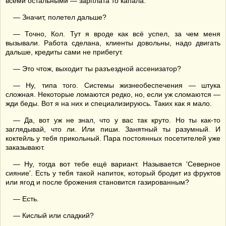
всеми остальными — зарплата то капала.
— Значит, полетел дальше?
— Точно, Кол. Тут я вроде как всё успел, за чем меня
вызывали. Работа сделана, клиенты довольны, надо двигать
дальше, кредиты сами не прибегут.
— Это чтож, выходит ты разъездной ассенизатор?
— Ну, типа того. Системы жизнеобеспечения — штука
сложная. Некоторые ломаются редко, но, если уж сломаются —
жди беды. Вот я на них и специализируюсь. Таких как я мало.
— Да, вот уж не знал, что у вас так круто. Но ты как-то
заглядывай, что ли. Или пиши. Занятный ты разумный. И
коктейль у тебя прикольный. Пара постоянных посетителей уже
заказывают.
— Ну, тогда вот тебе ещё вариант. Называется 'Северное
сияние'. Есть у тебя такой напиток, который бродит из фруктов
или ягод и после брожения становится газированным?
— Есть.
— Кислый или сладкий?