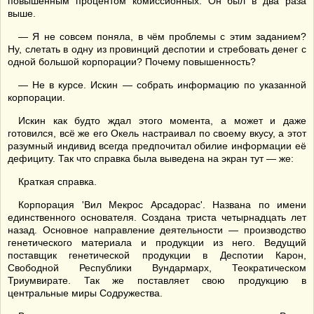
повышенным процентом комиссионных. Он был в два раза
выше.
— Я не совсем поняла, в чём проблемы с этим заданием?
Ну, слетать в одну из провинций деспотии и стребовать денег с
одной большой корпорации? Почему повышенность?
— Не в курсе. Искин — собрать информацию по указанной
корпорации.
Искин как будто ждал этого момента, а может и даже
готовился, всё же его Окель настраивал по своему вкусу, а этот
разумный индивид всегда предпочитал обилие информации её
дефициту. Так что справка была выведена на экран тут — же:
Краткая справка.
Корпорация 'Вил Мекрос Арсадорас'. Названа по имени
единственного основателя. Создана триста четырнадцать лет
назад. Основное направление деятельности — производство
генетического материала и продукции из него. Ведущий
поставщик генетической продукции в Деспотии Карон,
Свободной Республики Вундармарх, Теократическом
Триумвирате. Так же поставляет свою продукцию в
центральные миры Содружества.