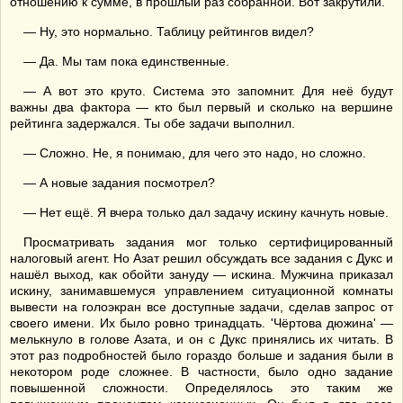
отношению к сумме, в прошлый раз собранной. Вот закрутили.
— Ну, это нормально. Таблицу рейтингов видел?
— Да. Мы там пока единственные.
— А вот это круто. Система это запомнит. Для неё будут
важны два фактора — кто был первый и сколько на вершине
рейтинга задержался. Ты обе задачи выполнил.
— Сложно. Не, я понимаю, для чего это надо, но сложно.
— А новые задания посмотрел?
— Нет ещё. Я вчера только дал задачу искину качнуть новые.
Просматривать задания мог только сертифицированный
налоговый агент. Но Азат решил обсуждать все задания с Дукс и
нашёл выход, как обойти зануду — искина. Мужчина приказал
искину, занимавшемуся управлением ситуационной комнаты
вывести на голоэкран все доступные задачи, сделав запрос от
своего имени. Их было ровно тринадцать. 'Чёртова дюжина' —
мелькнуло в голове Азата, и он с Дукс принялись их читать. В
этот раз подробностей было гораздо больше и задания были в
некотором роде сложнее. В частности, было одно задание
повышенной сложности. Определялось это таким же