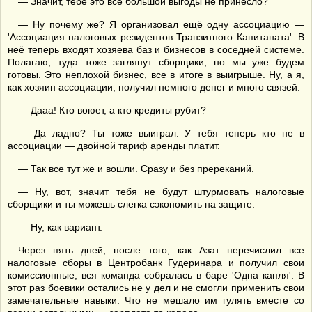
— Значит, тебе это всё большой выгоды не принесло?
— Ну почему же? Я организовал ещё одну ассоциацию —
'Ассоциация налоговых резидентов Транзитного Капитаната'. В
неё теперь входят хозяева баз и бизнесов в соседней системе.
Полагаю, туда тоже заглянут сборщики, но мы уже будем
готовы. Это неплохой бизнес, все в итоге в выигрыше. Ну, а я,
как хозяин ассоциации, получил немного денег и много связей.
— Дааа! Кто воюет, а кто кредиты рубит?
— Да ладно? Ты тоже выиграл. У тебя теперь кто не в
ассоциации — двойной тариф аренды платит.
— Так все тут же и вошли. Сразу и без пререканий.
— Ну, вот, значит тебя не будут штурмовать налоговые
сборщики и ты можешь слегка сэкономить на защите.
— Ну, как вариант.
Через пять дней, после того, как Азат перечислил все
налоговые сборы в Центробанк Гудеринара и получил свои
комиссионные, вся команда собралась в баре 'Одна капля'. В
этот раз боевики остались не у дел и не смогли применить свои
замечательные навыки. Что не мешало им гулять вместе со