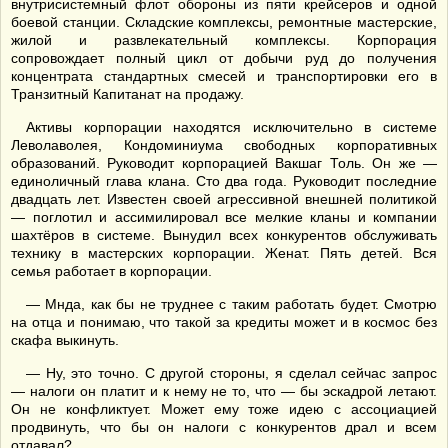
внутрисистемный флот обороны из пяти крейсеров и одной
боевой станции. Складские комплексы, ремонтные мастерские,
жилой и развлекательный комплексы. Корпорация
сопровождает полный цикл от добычи руд до получения
концентрата стандартных смесей и транспортировки его в
Транзитный Капитанат на продажу.
Активы корпорации находятся исключительно в системе
Леволаволея, Кондоминиума свободных корпоративных
образований. Руководит корпорацией Вакшаг Толь. Он же —
единоличный глава клана. Сто два года. Руководит последние
двадцать лет. Известен своей агрессивной внешней политикой
— поглотил и ассимилировал все мелкие кланы и компании
шахтёров в системе. Вынудил всех конкурентов обслуживать
технику в мастерских корпорации. Женат. Пять детей. Вся
семья работает в корпорации.
— Мнда, как бы не труднее с таким работать будет. Смотрю
на отца и понимаю, что такой за кредиты может и в космос без
скафа выкинуть.
— Ну, это точно. С другой стороны, я сделал сейчас запрос
— налоги он платит и к нему не то, что — бы эскадрой летают.
Он не конфликтует. Может ему тоже идею с ассоциацией
продвинуть, что бы он налоги с конкурентов драл и всем
отдавал?