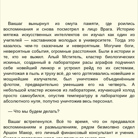
Вакшаг вынырнул из омута памяти, где роились
воспоминания и снова посмотрел в лицо Врага. Историю
мятежа искусственных интеллектов он изучал как один из
учителей — наставников молодых в университете. Тогда это
казалось чем-то сказочным и невероятным. Могучие боги,
невероятные события, огромные расстояния. Были в истории и
те, кто не выжил. Алый Мститель, кластер биологических
искиных, созданный в лаборатории расы аграфов подчинил
себе новейший линкор и устроил рейд по их системам,
уничтожая в пыль и труху всё, до чего дотягивались новейшие и
мощнейшие излучатели, был уничтожен объединённым
флотом, предварительно уменьшив его на четверть. А
небольшой кластер искинов из лаборатории, изучающей холод
просто самоубился, опустив температуру в лаборатории до
абсолютного нуля, попутно уничтожив весь персонал.
— Что мы будем делать?
Вашаг встрепенулся. Всё то время, что он предавался
воспоминаниям и размышлениям, рядом безмолвно сидел
Аршон Макор, его личный финансовый консультант и ученик.