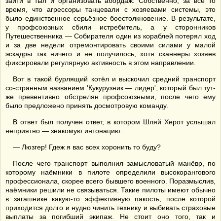
зайти в тыл и организовать абордаж. Собственно, за всё то
время, что агрессоры танцевали с хозяевами системы, это
было единственное серьёзное боестолкновение. В результате,
у профсоюзных сбили истребитель, а у сторонников
Путешественника — Собирателя один из кораблей потерял ход
и за две недели отремонтировать своими силами у малой
эскадры так ничего и не получилось, хотя сканнеры хозяев
фиксировали регулярную активность в этом направлении.
Вот в такой бурлящий котёл и выскочил средний транспорт
со-странным названием 'Кукурузник — лидер', который был тут-
же превентивно обстрелян профсоюзными, после чего ему
было предложено принять досмотровую команду.
В ответ был получен ответ, в котором Шляй Херот услышал
неприятно — знакомую интонацию:
— Люзгер! Гдеж я вас всех хоронить то буду?
После чего транспорт выполнил замысловатый манёвр, по
которому наёмники в пилоте определили высокорангового
профессионала, скорее всего бывшего военного. Поразмыслив,
наёмники решили не связываться. Такие пилоты имеют обычно
в загашнике какую-то эффективную пакость, после которой
приходится долго и нудно чинить технику и выбивать страховые
выплаты за погибший экипаж. Не стоит оно того, так и