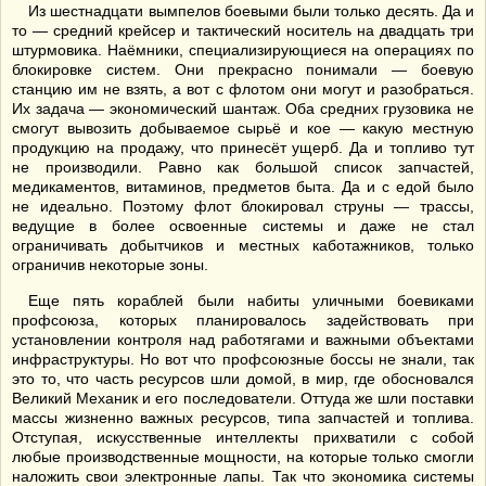
Из шестнадцати вымпелов боевыми были только десять. Да и
то — средний крейсер и тактический носитель на двадцать три
штурмовика. Наёмники, специализирующиеся на операциях по
блокировке систем. Они прекрасно понимали — боевую
станцию им не взять, а вот с флотом они могут и разобраться.
Их задача — экономический шантаж. Оба средних грузовика не
смогут вывозить добываемое сырьё и кое — какую местную
продукцию на продажу, что принесёт ущерб. Да и топливо тут
не производили. Равно как большой список запчастей,
медикаментов, витаминов, предметов быта. Да и с едой было
не идеально. Поэтому флот блокировал струны — трассы,
ведущие в более освоенные системы и даже не стал
ограничивать добытчиков и местных каботажников, только
ограничив некоторые зоны.
Еще пять кораблей были набиты уличными боевиками
профсоюза, которых планировалось задействовать при
установлении контроля над работягами и важными объектами
инфраструктуры. Но вот что профсоюзные боссы не знали, так
это то, что часть ресурсов шли домой, в мир, где обосновался
Великий Механик и его последователи. Оттуда же шли поставки
массы жизненно важных ресурсов, типа запчастей и топлива.
Отступая, искусственные интеллекты прихватили с собой
любые производственные мощности, на которые только смогли
наложить свои электронные лапы. Так что экономика системы