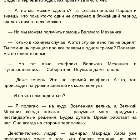
Сидел и терпеливо ждал, как привык за много лет.
— А что мы можем сделать? Ты слышал анализ Наради и
знаешь, что пока кто-то один не отвернёт, в ближайший период
сделать ничего невозможно.
— Но мы можем получить помощь Великого Механика.
— Только в крайнем случае. А этот случай явно так не оценят.
Ты помнишь принцип про все товары в одном трюме? Полагаю,
мы не единственные.
— Но тут явно конфликт Великого Механика и
Путешественника — Собирателя. Неужели даже теперь...
— Даже теперь. Это не прямой конфликт. А то, что
происходит на уровне адептов их мало волнует.
— И на что нам надеяться?
— Я полагаю — на чудо. Вселенная велика, а Великий
Механик всегда полагал — разумные могут придумать
нестандартные решения. Будем думать. Время работает на
нас. Оно всегда на стороне терпеливых.
Действительно, лидер — адмирал Махрида Харм уже
предоставил отчёт о том, что боевая станция не даст