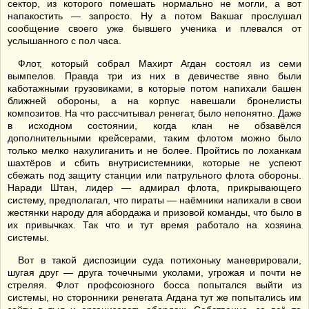
сектор, из которого помешать нормально не могли, а вот
напакостить — запросто. Ну а потом Вакшаг прослушал
сообщение своего уже бывшего ученика и плевался от
услышанного с пол часа.
Флот, который собрал Махирт Агдан состоял из семи
вымпелов. Правда три из них в девичестве явно были
каботажными грузовиками, в которые потом напихали башен
ближней обороны, а на корпус навешали бронелисты
композитов. На что рассчитывал ренегат, было непонятно. Даже
в исходном состоянии, когда клан не обзавёлся
дополнительными крейсерами, таким флотом можно было
только мелко нахулиганить и не более. Пройтись по лоханкам
шахтёров и сбить внутрисистемники, которые не успеют
сбежать под защиту станции или патрульного флота обороны.
Наради Штан, лидер — адмирал флота, прикрывающего
систему, предполагал, что пираты — наёмники напихали в свои
жестянки народу для абордажа и призовой команды, что было в
их привычках. Так что и тут время работало на хозяина
системы.
Вот в такой диспозиции суда потихоньку маневрировали,
шугая друг — друга точечными уколами, угрожая и почти не
стреляя. Флот профсоюзного босса попытался выйти из
системы, но сторонники ренегата Агдана тут же попытались им