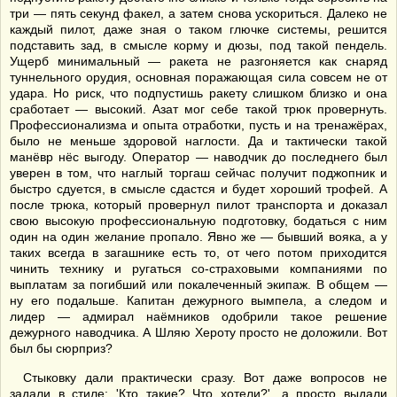
три — пять секунд факел, а затем снова ускориться. Далеко не
каждый пилот, даже зная о таком глючке системы, решится
подставить зад, в смысле корму и дюзы, под такой пендель.
Ущерб минимальный — ракета не разгоняется как снаряд
туннельного орудия, основная поражающая сила совсем не от
удара. Но риск, что подпустишь ракету слишком близко и она
сработает — высокий. Азат мог себе такой трюк провернуть.
Профессионализма и опыта отработки, пусть и на тренажёрах,
было не меньше здоровой наглости. Да и тактически такой
манёвр нёс выгоду. Оператор — наводчик до последнего был
уверен в том, что наглый торгаш сейчас получит поджопник и
быстро сдуется, в смысле сдастся и будет хороший трофей. А
после трюка, который провернул пилот транспорта и доказал
свою высокую профессиональную подготовку, бодаться с ним
один на один желание пропало. Явно же — бывший вояка, а у
таких всегда в загашнике есть то, от чего потом приходится
чинить технику и ругаться со-страховыми компаниями по
выплатам за погибший или покалеченный экипаж. В общем —
ну его подальше. Капитан дежурного вымпела, а следом и
лидер — адмирал наёмников одобрили такое решение
дежурного наводчика. А Шляю Хероту просто не доложили. Вот
был бы сюрприз?
Стыковку дали практически сразу. Вот даже вопросов не
задали в стиле: 'Кто такие? Что хотели?', а просто выдали