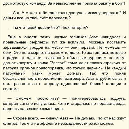
досмотровую команду. За невыполнение приказа ракету в борт!
— Ага. А может тебе ещё коды доступа к искину передать? И
деньги все на твой счёт перевести?
— Ты что такой дерзкий то? Нюх потерял?
Ещё в юности таких наглых гопников Азат навидался и
правильные рефлексы тут же всплыли. Можешь поставить
зарвавшихся уродов на место — бей первым. Не можешь —
беги. Это не зазорно, на самом то деле. Те же гопники, которые
страдая от одышки, вызванной обильным курением не могут
догнать жертву и крича 'Зассал!' сами дают такого стрекача от
патруля органов правопорядка, что только держись. Не каждый
патрульный уазик может догнать. Так что поняв
бессмысленность продолжения разговора, Азат отрубил связь и
стал разгоняться в сторону единственной боевой станции в
системе.
— Сможем проскочить? — поинтересовалась подруга,
которая сильно испугалась, хотя и старалась не подавать вида,
надеясь на везение землянина.
— Скорее всего. — кивнул Азат — Не думаю, что от нас ждут
финтов. Так что на эффекте неожиданности разок можем.