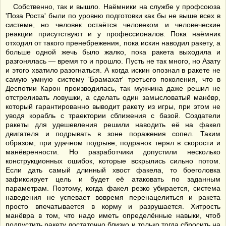
Собственно, так и вышло. Наёмники на службе у профсоюза
'Поза Роста' были по уровню подготовки как бы не выше всех в
системе, но человек остаётся человеком и человеческие
реакции присутствуют и у профессионалов. Пока наёмник
отходил от такого пренебрежения, пока искин наводил ракету, а
больше одной жечь было жалко, пока ракета выходила и
разгонялась — время то и прошло. Пусть не так много, но Азату
и этого хватило разогнаться. А когда искин опознал в ракете не
самую умную систему 'Брамахат' третьего поколения, что в
Деспотии Карон производилась, так мужчина даже решил не
отстреливать ловушки, а сделать один замысловатый манёвр,
который гарантированно выводит ракету из игры, при этом не
уводя корабль с траектории сближения с базой. Создатели
ракеты для удешевления решили наводить её на факел
двигателя и подрывать в зоне поражения сопел. Таким
образом, при удачном подрыве, подранок терял в скорости и
манёвренности. Но разработчики допустили несколько
конструкционных ошибок, которые вскрылись сильно потом.
Если дать самый длинный хвост факела, то боеголовка
зафиксирует цель и будет её атаковать по заданным
параметрам. Поэтому, когда факел резко убирается, система
наведения не успевает вовремя перенацелиться и ракета
просто впечатывается в корму и разрушается. Хитрость
манёвра в том, что надо иметь определённые навыки, чтоб
подпустить ракету достаточно близко и только тогда сбросить на