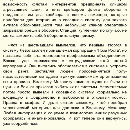
возможность флотам интервентов предпринять слишком
агрессивные шаги, а пять крейсеров флота обороны и
приданные им два крейсера и восемь эсминцев, которые
приобрели для вторжения в соседнюю систему для захвата
активов обосновавшихся там небольших кланов оперативно
закрывали бреши в обороне. Станция, купленная по случаю, не
могла заменить собой оборонительную призму.
Флот из шестнадцати вымпелов, что первым вторгся в
систему Леволаволея принадлежал корпорации 'Поза Роста', но
называла себя эта корпорация профсоюзным объединением.
Вакшаг уже сталкивался с сотрудниками этой наглой
корпорации. Они пытались обосноваться в системе и устроить
свой рэкет, заставляя людей присоединяться полу-
насильственными методами и диктуя зависимым организациям
свои правила. Великому Механику такие конкуренты были не
нужны и Вакшаг приказал выбить их из системы. Невменяемых
потом просто вывезли в соседнюю систему, формально не
входящую в Содружество и выбросили в открытый космос.
Правда в скафах. И дали сигнал связному, чтоб подобрал
человеческий материал для доставки в Великому Механику.
Любая информация о социуме и взаимоотношениях разумных
собиралась и анализировалась. И вот теперь они вернулись,
уже вооружённые.