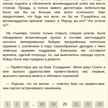
сектор подлёта и обозначили восемнадцатый шлюз как место
стоянки. Правда, в голосе живого диспетчера любопытства
было как бы не больше чем всего остального. Азат
предположил, что будь его воля, он бы не 'Стыкуйтесь на
восемнадцатом причале' сказал, а 'Народ, вы кто? Что хотели
то?'.
На стыковке, стоило только открыть створки шлюза, была
обнаружена встречающая группа в составе шестнадцати
неплохо экипированных бойцов, вооружённых пехотным
оружием с усилением в пару паукообразных дроидов с явно
тяжёлым оружием поддержки. Компанию им составлял
мужчина, одетый попроще, но, как выяснилось секунда спустя,
бойцы были ему приданы в довесок.
— Приветствую вас на базе 'Созидание'. Меня зовут Снилс и
мне выпало удовольствие приветствовать вас первым,
выяснить причину визита и обложить пошлиной.
— Хорошо, что не матом. — ответил Азат на приветствие,
чем смутил встречавшего чиновника.
1
2
3
...
18
19
20
21
22
23