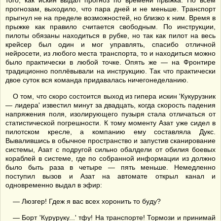
того, как искин выдал прогноз по времени прыжка. По всем
прогнозам, выходило, что пара дней и не меньше. Транспорт
прыгнул не на пределе возможностей, но близко к ним. Время в
прыжке как правило считается свободным. По инструкции,
пилоты обязаны находиться в рубке, но так как пилот на весь
крейсер был один и мог управлять, спасибо отличной
нейросети, из любого места транспорта, то и находиться можно
было практически в любой точке. Опять же — на Фронтире
традиционно поплёвывали на инструкцию. Так что практически
двое суток вся команда придавалась ничегонеделанию.
О том, что скоро состоится выход из гипера искин 'Кукурузник
— лидера' известил минут за двадцать, когда скорость падения
напряжения поля, изолирующего пузыря стала отличаться от
статистической погрешности. К тому моменту Азат уже сидел в
пилотском кресле, а компанию ему составляла Дукс.
Вывалившись в обычное пространство и запустив сканирование
системы, Азат с подругой сильно обалдели от обилия боевых
кораблей в системе, где по собранной информации из должно
было быть раза в четыре — пять меньше. Немедленно
поступил вызов и Азат на автомате открыл канал и
одновременно выдал в эфир:
— Люзгер! Гдеж я вас всех хоронить то буду?
— Борт 'Куруруку...' тфу! На транспорте! Тормози и принимай