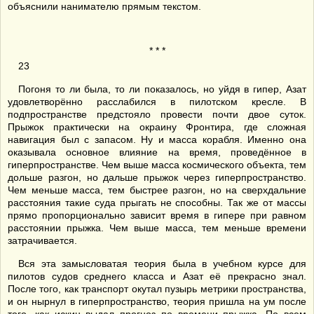
объяснили нанимателю прямым текстом.
* * *
23
Погоня то ли была, то ли показалось, но уйдя в гипер, Азат
удовлетворённо расслабился в пилотском кресле. В
подпространстве предстояло провести почти двое суток.
Прыжок практически на окраину Фронтира, где сложная
навигация был с запасом. Ну и масса корабля. Именно она
оказывала основное влияние на время, проведённое в
гиперпространстве. Чем выше масса космического объекта, тем
дольше разгон, но дальше прыжок через гиперпространство.
Чем меньше масса, тем быстрее разгон, но на сверхдальние
расстояния такие суда прыгать не способны. Так же от массы
прямо пропорционально зависит время в гипере при равном
расстоянии прыжка. Чем выше масса, тем меньше времени
затрачивается.
Вся эта замысловатая теория была в учебном курсе для
пилотов судов среднего класса и Азат её прекрасно знал.
После того, как транспорт окутал пузырь метрики пространства,
и он нырнул в гиперпространство, теория пришла на ум после