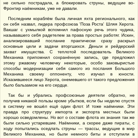
не сильно пострадала, а блокировать струны, ведущие во-
Фронтир наёмникам, уже не давали.
Последним кораблём была личная яхта регионального, как
он себя назвал, лидера профсоюза 'Поза Роста' Шляя Херота.
Вакшаг с ухмылкой вспомнил пафосную речь этого чудика,
называвшего себя радетелем за права простых работяг. Искин,
анализировавший послание практически сразу раскрыл
основные цели и задачи вторгшихся. Деньги и рейдерский
захват имущества. С теплотой последователь Великого
Механика припомнил сохранённую запись, где предложил
этому ржавому человечку некоторые, особо заковыристые
способы модернизации себя самого из послания Большого
Механика своему оппоненту, что изучал в юности.
Исказившееся лицо Херота, онемевшего от такого предложения
было бальзамом на его сердце.
Так бы и убрались профсоюзные деятели обратно, не
получив никакой пользы кроме убытков, если бы неделю спустя
в систему не вошёл ещё один флот. И тоже наёмники. Эти
правда про структуру импорта и экспорта местных были
хорошо осведомлены. Но вот о составе флота их знания так же
были сильно устаревшие. Наёмники, а скорее даже пираты, с
ходу попытались оседлать струны — трассы, ведущие в мир
Великого Механика, но были немного биты и отступили в