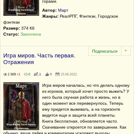
горами.
Автор:
Март
Жанры:
РеалРПГ, Фэнтези, Городское
фэнтези
Размер:
374 Кб
Статус:
Закончена
Игра миров. Часть первая.
Отражения
1 569
+1
0
1
0
23.06.2022
Игра миров началась, но что делать одному
из игроков, который хочет просто выжить? У
него была скучная работа и жизнь, но в
один момент все перевернулось. Теперь
ему придется выживать, а на горизонте
видится еще и защита всей планеты.
Книга бесплатная, обновляется часто.
Скачивание откроется по завершении. Как
обычно, ваши лайки и комментарии ускоряют выходы