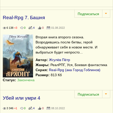
Real-Rpg 7. Башня
6 138
+3
0
4
0
01.08.2022
Вторая книга второго сезона.
Возродившись после битвы, герой
обнаруживает себя в новом месте. И
выбраться будет непросто...
Автор:
Жгулёв Пётр
Жанры:
РеалРПГ, Уся, Боевая фантастика
Серия:
Real-Rpg (ака Город Гоблинов)
Размер:
813 Кб
Статус:
Закончена
Убей или умри 4
3 346
+1
0
4
0
08.10.2022