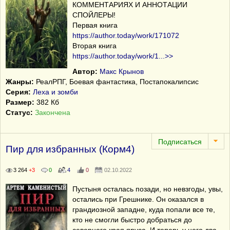
КОММЕНТАРИЯХ И АННОТАЦИИ
СПОЙЛЕРЫ!
Первая книга
https://author.today/work/171072
Вторая книга
https://author.today/work/1
...
>>
Автор:
Макс Крынов
Жанры:
РеалРПГ, Боевая фантастика, Постапокалипсис
Серия:
Леха и зомби
Размер:
382 Кб
Статус:
Закончена
Пир для избранных (Корм4)
3 264
+3
0
4
0
02.10.2022
Пустыня осталась позади, но невзгоды, увы,
остались при Грешнике. Он оказался в
грандиозной западне, куда попали все те,
кто не смогли быстро добраться до