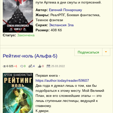
пути Артема в дни смуты и потрясений.
Автор:
Евгений Понарошку
Жанры:
РеалРПГ, Боевая фантастика,
Темное фэнтези
Серия:
Экспансия Зла
Размер:
408 Кб
Статус:
Закончена
Рейтинг-ноль (Альфа-5)
6 025
+1
0
4
0
25.03.2022
Первая книга -
https://author.today/reader/59607
Два года я думал лишь о том, как бы
подобраться к этому месту. Мой Великий
План, все его сложнейшие этапы — это
лишь ступеньки лестницы, ведущей к
главному.
К двери.