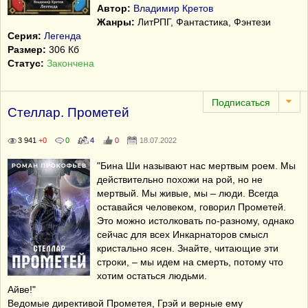
Автор:
Владимир Кретов
Жанры:
ЛитРПГ, Фантастика, Фэнтези
Серия:
Легенда
Размер:
306 Кб
Статус:
Закончена
Стеллар. Прометей
3 941
+0
0
4
0
18.07.2022
"Бина Ши называют нас мертвым роем. Мы
действительно похожи на рой, но не
мертвый. Мы живые, мы – люди. Всегда
оставайся человеком, говорил Прометей.
Это можно истолковать по-разному, однако
сейчас для всех Инкарнаторов смысл
кристально ясен. Знайте, читающие эти
строки, – мы идем на смерть, потому что
хотим остаться людьми.
Айве!"
Ведомые директивой Прометея, Грэй и верные ему