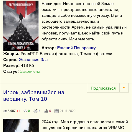
Наши дни. Нечто сеет по всей Земле
осколки – пространственные аномалии,
таящие в себе неизвестную угрозу. В дни
всеобщего замешательства и
растерянности Артем, не самый удачливый
человек, получает шанс найти свой путь и
обрести силу. Или умереть.
Автор:
Евгений Понарошку
Жанры:
РеалРПГ, Боевая фантастика, Темное фэнтези
Серия:
Экспансия Зла
Размер:
418 Кб
Статус:
Закончена
Игрок, забравшийся на
вершину. Том 10
6 987
+1
0
4
0
21.11.2022
2044 год. Мир игр давно изменился и самой
популярной среди них стала игра VRMMO