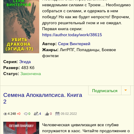
неведомыми силами с Троем… Необходимо
собраться с силами, и одержать в нем
победу! Но как же будет непросто! Впрочем,
другого решительный гном и не ожидал.
Первая книга серии:
https://author.today/work/38615
Автор:
Серж Винтеркей
Жанры:
ЛитРПГ, Попаданцы, Боевое
фэнтези
Серия:
Эгида
Размер:
483 Кб
Статус:
Закончена
Семена Апокалипсиса. Книга
2
4 248
+0
0
4
0
09.02.2022
Человеческая цивилизация все глубже
погружается в хаос. Читайте продолжение о