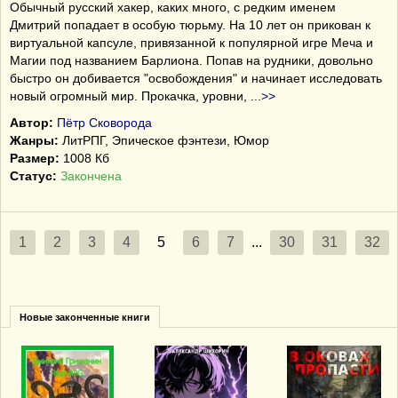
Обычный русский хакер, каких много, с редким именем
Дмитрий попадает в особую тюрьму. На 10 лет он прикован к
виртуальной капсуле, привязанной к популярной игре Меча и
Магии под названием Барлиона. Попав на рудники, довольно
быстро он добивается "освобождения" и начинает исследовать
новый огромный мир. Прокачка, уровни,
...
>>
Автор:
Пётр Сковорода
Жанры:
ЛитРПГ, Эпическое фэнтези, Юмор
Размер:
1008 Кб
Статус:
Закончена
1
2
3
4
5
6
7
...
30
31
32
Новые законченные книги