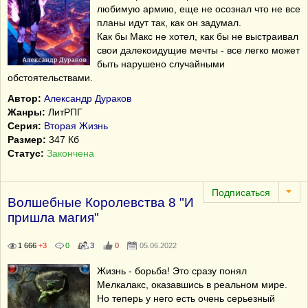
любимую армию, еще не осознал что не все
планы идут так, как он задумал.
Как бы Макс не хотел, как бы не выстраивал
свои далекоидущие мечты - все легко может
быть нарушено случайными
обстоятельствами.
Автор:
Александр Дураков
Жанры:
ЛитРПГ
Серия:
Вторая Жизнь
Размер:
347 Кб
Статус:
Закончена
Волшебные Королевства 8 "И
пришла магия"
1 666
+3
0
3
0
05.06.2022
Жизнь - борьба! Это сразу понял
Мелкалакс, оказавшись в реальном мире.
Но теперь у него есть очень серьезный