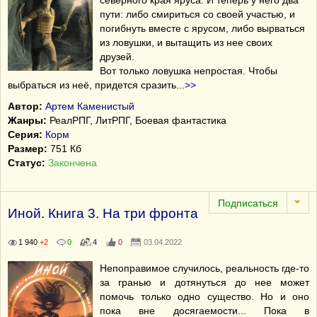
северного края яруса. И теперь у него два
пути: либо смириться со своей участью, и
погибнуть вместе с ярусом, либо вырваться
из ловушки, и вытащить из нее своих
друзей.
Вот только ловушка непростая. Чтобы
выбраться из неё, придется сразить
...
>>
Автор:
Артем Каменистый
Жанры:
РеалРПГ, ЛитРПГ, Боевая фантастика
Серия:
Корм
Размер:
751 Кб
Статус:
Закончена
Иной. Книга 3. На три фронта
1 940
+2
0
4
0
03.04.2022
Непоправимое случилось, реальность где-то
за гранью и дотянуться до нее может
помочь только одно существо. Но и оно
пока вне досягаемости... Пока в