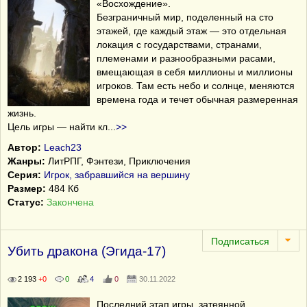
«Восхождение».
Безграничный мир, поделенный на сто
этажей, где каждый этаж ― это отдельная
локация с государствами, странами,
племенами и разнообразными расами,
вмещающая в себя миллионы и миллионы
игроков. Там есть небо и солнце, меняются
времена года и течет обычная размеренная
жизнь.
Цель игры ― найти кл
...
>>
Автор:
Leach23
Жанры:
ЛитРПГ, Фэнтези, Приключения
Серия:
Игрок, забравшийся на вершину
Размер:
484 Кб
Статус:
Закончена
Убить дракона (Эгида-17)
2 193
+0
0
4
0
30.11.2022
Последний этап игры, затеянной