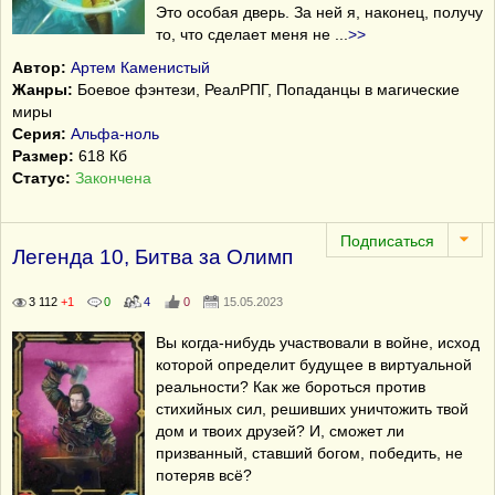
Это особая дверь. За ней я, наконец, получу
то, что сделает меня не
...
>>
Автор:
Артем Каменистый
Жанры:
Боевое фэнтези, РеалРПГ, Попаданцы в магические
миры
Серия:
Альфа-ноль
Размер:
618 Кб
Статус:
Закончена
Легенда 10, Битва за Олимп
3 112
+1
0
4
0
15.05.2023
Вы когда-нибудь участвовали в войне, исход
которой определит будущее в виртуальной
реальности? Как же бороться против
стихийных сил, решивших уничтожить твой
дом и твоих друзей? И, сможет ли
призванный, ставший богом, победить, не
потеряв всё?