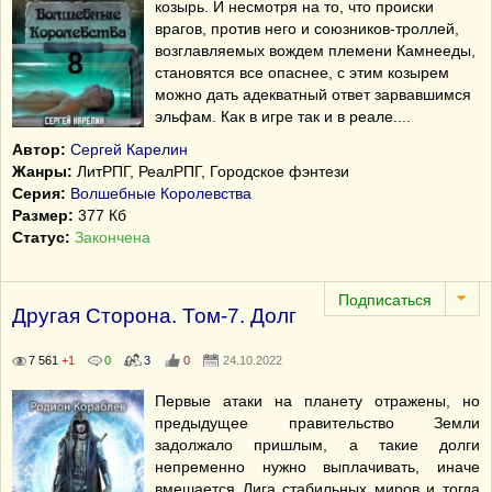
козырь. И несмотря на то, что происки
врагов, против него и союзников-троллей,
возглавляемых вождем племени Камнееды,
становятся все опаснее, с этим козырем
можно дать адекватный ответ зарвавшимся
эльфам. Как в игре так и в реале....
Автор:
Сергей Карелин
Жанры:
ЛитРПГ, РеалРПГ, Городское фэнтези
Серия:
Волшебные Королевства
Размер:
377 Кб
Статус:
Закончена
Другая Сторона. Том-7. Долг
7 561
+1
0
3
0
24.10.2022
Первые атаки на планету отражены, но
предыдущее правительство Земли
задолжало пришлым, а такие долги
непременно нужно выплачивать, иначе
вмешается Лига стабильных миров и тогда