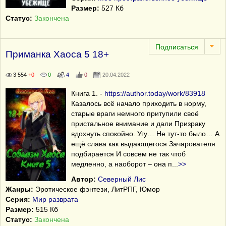
Размер:
527 Кб
Статус:
Закончена
Приманка Хаоса 5 18+
3 554
+0
0
4
0
20.04.2022
Книга 1. -
https://author.today/work/83918
Казалось всё начало приходить в норму,
старые враги немного притупили своё
пристальное внимание и дали Призраку
вдохнуть спокойно. Угу… Не тут-то было… А
ещё слава как выдающегося Зачарователя
подбирается И совсем не так чтоб
медленно, а наоборот – она п
...
>>
Автор:
Северный Лис
Жанры:
Эротическое фэнтези, ЛитРПГ, Юмор
Серия:
Мир разврата
Размер:
515 Кб
Статус:
Закончена