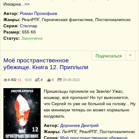
Инкарна
...
>>
Автор:
Роман Прокофьев
Жанры:
РеалРПГ, Героическая фантастика, Постапокалипсис
Серия:
Стеллар
Размер:
655 Кб
Статус:
Закончена
Моё пространственное
убежище. Книга 12. Приплыли
6 402
+1
0
4
0
09.08.2022
Пришельцы проникли на Землю! Ужас,
кошмар, всё пропало! Но тут выясняется,
что Сергей то уже не больной на голову... Ну
как минимум теперь он может нормально
колдовать.
Автор:
Дорничев Дмитрий
Жанры:
ЛитРПГ, РеалРПГ, Постапокалипсис
Серия:
Моё пространственное убежище