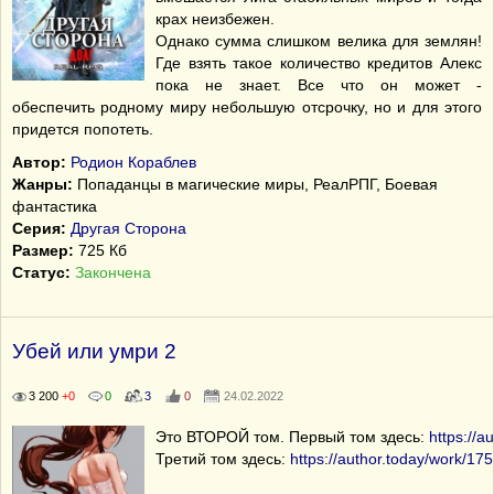
крах неизбежен.
Однако сумма слишком велика для землян!
Где взять такое количество кредитов Алекс
пока не знает. Все что он может -
обеспечить родному миру небольшую отсрочку, но и для этого
придется попотеть.
Автор:
Родион Кораблев
Жанры:
Попаданцы в магические миры, РеалРПГ, Боевая
фантастика
Серия:
Другая Сторона
Размер:
725 Кб
Статус:
Закончена
Убей или умри 2
3 200
+0
0
3
0
24.02.2022
Это ВТОРОЙ том. Первый том здесь:
https://a
Третий том здесь:
https://author.today/work/17