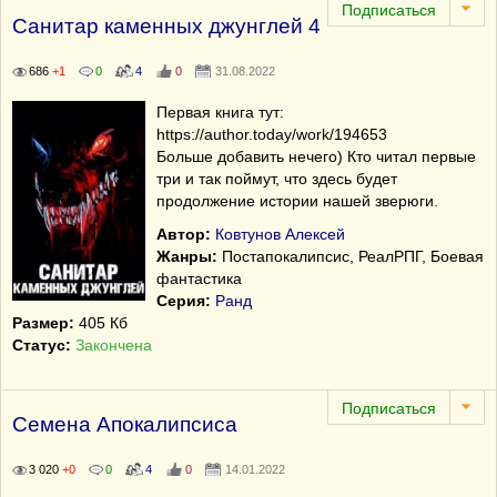
Санитар каменных джунглей 4
686
+1
0
4
0
31.08.2022
Первая книга тут:
https://author.today/work/194653
Больше добавить нечего) Кто читал первые
три и так поймут, что здесь будет
продолжение истории нашей зверюги.
Автор:
Ковтунов Алексей
Жанры:
Постапокалипсис, РеалРПГ, Боевая
фантастика
Серия:
Ранд
Размер:
405 Кб
Статус:
Закончена
Семена Апокалипсиса
3 020
+0
0
4
0
14.01.2022