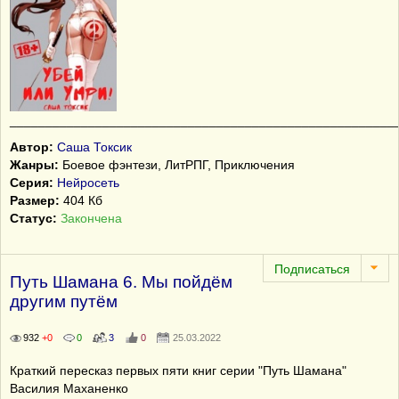
______________________________________________________
Автор:
Саша Токсик
Жанры:
Боевое фэнтези, ЛитРПГ, Приключения
Серия:
Нейросеть
Размер:
404 Кб
Статус:
Закончена
Путь Шамана 6. Мы пойдём
другим путём
932
+0
0
3
0
25.03.2022
Краткий пересказ первых пяти книг серии "Путь Шамана"
Василия Маханенко