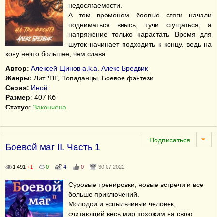
недосягаемости.
А тем временем боевые стяги начали
подниматься ввысь, тучи сгущаться, а
напряжение только нарастать. Время для
шуток начинает подходить к концу, ведь на
кону нечто большее, чем слава.
Автор:
Алексей Щинов a.k.a. Алекс Бредвик
Жанры:
ЛитРПГ, Попаданцы, Боевое фэнтези
Серия:
Иной
Размер:
407 Кб
Статус:
Закончена
Боевой маг II. Часть 1
1 491
+1
0
4
0
30.07.2022
Суровые тренировки, новые встречи и все
больше приключений.
Молодой и вспыльчивый человек,
считающий весь мир похожим на свою