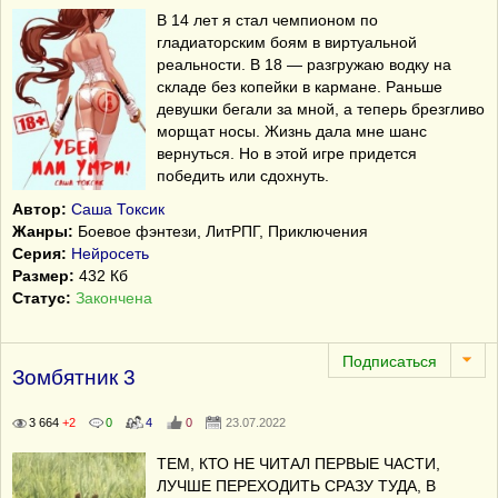
В 14 лет я стал чемпионом по
гладиаторским боям в виртуальной
реальности. В 18 — разгружаю водку на
складе без копейки в кармане. Раньше
девушки бегали за мной, а теперь брезгливо
морщат носы. Жизнь дала мне шанс
вернуться. Но в этой игре придется
победить или сдохнуть.
Автор:
Саша Токсик
Жанры:
Боевое фэнтези, ЛитРПГ, Приключения
Серия:
Нейросеть
Размер:
432 Кб
Статус:
Закончена
Зомбятник 3
3 664
+2
0
4
0
23.07.2022
ТЕМ, КТО НЕ ЧИТАЛ ПЕРВЫЕ ЧАСТИ,
ЛУЧШЕ ПЕРЕХОДИТЬ СРАЗУ ТУДА, В