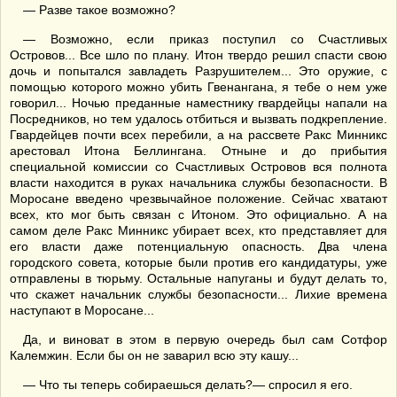
— Разве такое возможно?
— Возможно, если приказ поступил со Счастливых
Островов... Все шло по плану. Итон твердо решил спасти свою
дочь и попытался завладеть Разрушителем... Это оружие, с
помощью которого можно убить Гвенангана, я тебе о нем уже
говорил... Ночью преданные наместнику гвардейцы напали на
Посредников, но тем удалось отбиться и вызвать подкрепление.
Гвардейцев почти всех перебили, а на рассвете Ракс Минникс
арестовал Итона Беллингана. Отныне и до прибытия
специальной комиссии со Счастливых Островов вся полнота
власти находится в руках начальника службы безопасности. В
Моросане введено чрезвычайное положение. Сейчас хватают
всех, кто мог быть связан с Итоном. Это официально. А на
самом деле Ракс Минникс убирает всех, кто представляет для
его власти даже потенциальную опасность. Два члена
городского совета, которые были против его кандидатуры, уже
отправлены в тюрьму. Остальные напуганы и будут делать то,
что скажет начальник службы безопасности... Лихие времена
наступают в Моросане...
Да, и виноват в этом в первую очередь был сам Сотфор
Калемжин. Если бы он не заварил всю эту кашу...
— Что ты теперь собираешься делать?— спросил я его.