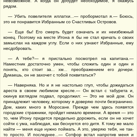
невозможное. А когда он добудет необходимое, я окажусь
рядом.
— Убить повелителя иллатхи...— пробормотал я.— Боюсь,
это не понравится Избранным со Счастливых Островов.
— Еще бы! Его смерть будет означать и их неизбежный
конец. Поэтому на месте Итона я бы не стал кричать о своих
замыслах на каждом углу. Если о них узнают Избранные, ему
несдобровать.
— А тебе?— я пристально посмотрел на капитана.—
Наместник достаточно умен, чтобы сложить один и один и
понять, кто стоит за... хм... преображением его дочери.
Думаешь, он не захочет с тобой поквитаться?
— Наверняка. Но и я не настолько глуп, чтобы дожидаться
ареста в своем любимом кресле.— Он встал с табурета и,
окинув взглядом подвал, продолжил: — Это не мой дом. Он
принадлежит человеку, которому я доверяю почти безгранично.
Дом, каких много в Моросане. Прежде чем здесь появятся
городские стражники, пройдет немало времени. А время — это
то, чем Итону придется предельно дорожить, если он не хочет
сойти с ума, наблюдая, как беснуется его дитя. К тому же мало
найти — меня еще нужно поймать. А это, уверяю тебя, не так-
то просто. И последнее...— Сотфор встал напротив меня и