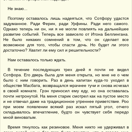
Не знаю...
Поэтому оставалось лишь надеяться, что Сотфору удастся
задуманное. Ради Ферин, ради Урфины. Ради него самого.
Однако теперь ни он, ни я не могли повлиять на дальнейшее
развитие событий. Теперь все зависело от Итона Беллингана.
Не было никаких сомнений в том, что он сделает все
возможное для того, чтобы спасти дочь. Но будет ли этого
достаточно? Хватит ли ему сил и решительности?
Нам оставалось только ждать.
В течение последующих трех дней я почти не видел
Сотфора. Его дверь была для меня открыта, но мне не о чем
было с ним говорить. Раз в день капитан куда-то уходил в
обществе Масбата, возвращался мрачнее тучи и снова исчезал
в своей комнате. Грэн приносил ему еду, но она оставалась
почти нетронутой. На меня старик смотрел как на пустое место
и не отвечал даже на традиционное утреннее приветствие. Роо
при моем появлении всякий раз искал пятый угол, отчего
складывалось впечатление, будто он чувствует себя передо
мной виноватым.
Время тянулось как резиновое. Меня никто не удерживал в