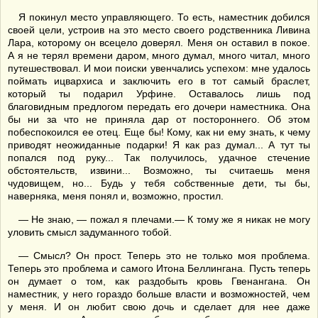
Я покинул место управляющего. То есть, наместник добился
своей цели, устроив на это место своего родственника Ливина
Лара, которому он всецело доверял. Меня он оставил в покое.
А я не терял времени даром, много думал, много читал, много
путешествовал. И мои поиски увенчались успехом: мне удалось
поймать ицвархиса и заключить его в тот самый браслет,
который ты подарил Урфине. Оставалось лишь под
благовидным предлогом передать его дочери наместника. Она
бы ни за что не приняла дар от постороннего. Об этом
побеспокоился ее отец. Еще бы! Кому, как ни ему знать, к чему
приводят неожиданные подарки! Я как раз думал... А тут ты
попался под руку... Так получилось, удачное стечение
обстоятельств, извини... Возможно, ты считаешь меня
чудовищем, но... Будь у тебя собственные дети, ты бы,
наверняка, меня понял и, возможно, простил.
— Не знаю, — пожал я плечами.— К тому же я никак не могу
уловить смысл задуманного тобой.
— Смысл? Он прост. Теперь это не только моя проблема.
Теперь это проблема и самого Итона Беллингана. Пусть теперь
он думает о том, как раздобыть кровь Гвенангана. Он
наместник, у него гораздо больше власти и возможностей, чем
у меня. И он любит свою дочь и сделает для нее даже