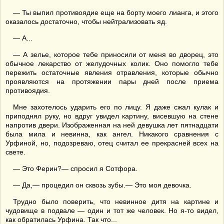
— Ты выпил противоядие еще на борту моего лианга, и этого
оказалось достаточно, чтобы нейтрализовать яд.
— А...
— А зелье, которое тебе приносили от меня во дворец, это
обычное лекарство от желудочных колик. Оно помогло тебе
пережить остаточные явления отравления, которые обычно
проявляются на протяжении пары дней после приема
противоядия.
Мне захотелось ударить его по лицу. Я даже сжал кулак и
приподнял руку, но вдруг увидел картину, висевшую на стене
напротив двери. Изображенная на ней девушка лет пятнадцати
была мила и невинна, как ангел. Никакого сравнения с
Урфиной, но, подозреваю, отец считал ее прекрасней всех на
свете.
— Это Ферин?— спросил я Сотфора.
— Да,— процедил он сквозь зубы.— Это моя девочка.
Трудно было поверить, что невинное дитя на картине и
чудовище в подвале — один и тот же человек. Но я-то видел,
как обратилась Урфина. Так что...