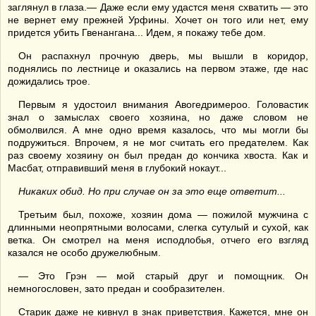
заглянул в глаза.— Даже если ему удастся меня схватить — это
не вернет ему прежней Урфины. Хочет он того или нет, ему
придется убить Гвенангана... Идем, я покажу тебе дом.
Он распахнул прочную дверь, мы вышли в коридор,
поднялись по лестнице и оказались на первом этаже, где нас
дожидались трое.
Первым я удостоил внимания Авогедримероо. Головастик
знал о замыслах своего хозяина, но даже словом не
обмолвился. А мне одно время казалось, что мы могли бы
подружиться. Впрочем, я не мог считать его предателем. Как
раз своему хозяину он был предан до кончика хвоста. Как и
Масбат, отправивший меня в глубокий нокаут...
Никаких обид. Но при случае он за это еще ответит...
Третьим был, похоже, хозяин дома — пожилой мужчина с
длинными неопрятными волосами, слегка сутулый и сухой, как
ветка. Он смотрел на меня исподлобья, отчего его взгляд
казался не особо дружелюбным.
— Это Грэн — мой старый друг и помощник. Он
немногословен, зато предан и сообразителен.
Старик даже не кивнул в знак приветствия. Кажется, мне он