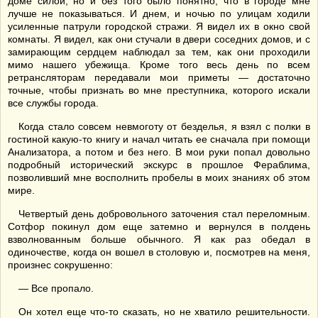
доме силой, но и без того было понятно, что в городе мне
лучше не показываться. И днем, и ночью по улицам ходили
усиленные патрули городской стражи. Я видел их в окно свой
комнаты. Я видел, как они стучали в двери соседних домов, и с
замирающим сердцем наблюдал за тем, как они проходили
мимо нашего убежища. Кроме того весь день по всем
ретрансляторам передавали мои приметы — достаточно
точные, чтобы признать во мне преступника, которого искали
все службы города.
Когда стало совсем невмоготу от безделья, я взял с полки в
гостиной какую-то книгу и начал читать ее сначала при помощи
Анализатора, а потом и без него. В мои руки попал довольно
подробный исторический экскурс в прошлое Фераблима,
позволивший мне восполнить пробелы в моих знаниях об этом
мире.
Четвертый день добровольного заточения стал переломным.
Сотфор покинул дом еще затемно и вернулся в полдень
взволнованным больше обычного. Я как раз обедал в
одиночестве, когда он вошел в столовую и, посмотрев на меня,
произнес сокрушенно:
— Все пропало.
Он хотел еще что-то сказать, но не хватило решительности.