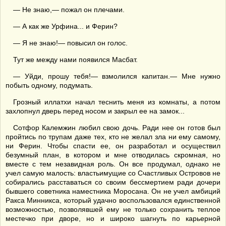
— Не знаю,— пожал он плечами.
— А как же Урфина... и Ферин?
— Я не знаю!— повысил он голос.
Тут же между нами появился Масбат.
— Уйди, прошу тебя!— взмолился капитан.— Мне нужно
побыть одному, подумать.
Грозный иллатхи начал теснить меня из комнаты, а потом
захлопнул дверь перед носом и закрыл ее на замок...
Сотфор Калемжин любил свою дочь. Ради нее он готов был
пройтись по трупам даже тех, кто не желал зла ни ему самому,
ни Ферин. Чтобы спасти ее, он разработал и осуществил
безумный план, в котором и мне отводилась скромная, но
вместе с тем незавидная роль. Он все продумал, однако не
учел самую малость: властьимущие со Счастливых Островов не
собирались расставаться со своим бессмертием ради дочери
бывшего советника наместника Моросана. Он не учел амбиций
Ракса Минникса, который удачно воспользовался единственной
возможностью, позволявшей ему не только сохранить теплое
местечко при дворе, но и широко шагнуть по карьерной