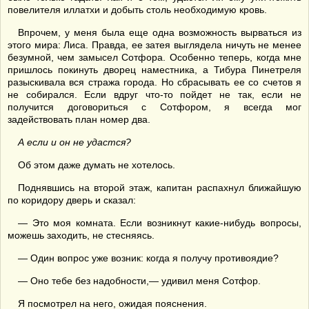
повелителя иллатхи и добыть столь необходимую кровь.
Впрочем, у меня была еще одна возможность вырваться из
этого мира: Лиса. Правда, ее затея выглядела ничуть не менее
безумной, чем замысел Сотфора. Особенно теперь, когда мне
пришлось покинуть дворец наместника, а Тибура Пинетреля
разыскивала вся стража города. Но сбрасывать ее со счетов я
не собирался. Если вдруг что-то пойдет не так, если не
получится договориться с Сотфором, я всегда мог
задействовать план номер два.
А если и он не удастся?
Об этом даже думать не хотелось.
Поднявшись на второй этаж, капитан распахнул ближайшую
по коридору дверь и сказал:
— Это моя комната. Если возникнут какие-нибудь вопросы,
можешь заходить, не стесняясь.
— Один вопрос уже возник: когда я получу противоядие?
— Оно тебе без надобности,— удивил меня Сотфор.
Я посмотрел на него, ожидая пояснения.