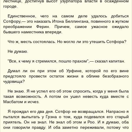
лестнице, достигнув высот узурпатора власти в осажденном
городе.
Единственное, чего на самом деле удалось добиться
Сотфору,— это наказать Итона Беллингана, повинного в жутком
преображении Ферин. Причем, самое ужасное ожидало
бывшего наместника впереди.
Что ж, месть состоялась. Но могло ли это утешить Сотфора?
Не думаю.
"Все, к чему я стремился, пошло прахом",— сказал капитан.
Думал ли он при этом об Урфине, которой по его вине
предстояло провести остаток жизни в облике безобразного
чудовища?
Не знаю. Я не успел его об этом спросить, когда у меня была
такая возможность. А потом он ушел невесть куда вместе с
Масбатом и исчез.
Я прождал его два дня. Сотфор не возвращался. Напрасно я
пытался выпытать у Грэна о том, куда подевался его старый
приятель. Он не знал. Не знал об этом и Роо. И я думаю, оба
они говорили правду. И оба заметно переживали, потому что