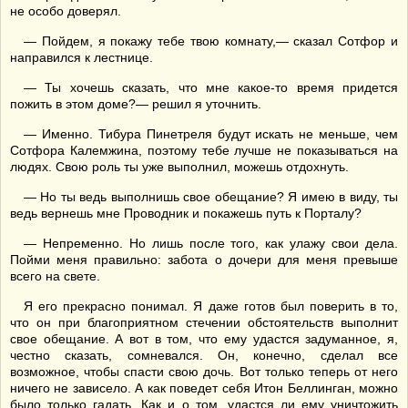
не особо доверял.
— Пойдем, я покажу тебе твою комнату,— сказал Сотфор и
направился к лестнице.
— Ты хочешь сказать, что мне какое-то время придется
пожить в этом доме?— решил я уточнить.
— Именно. Тибура Пинетреля будут искать не меньше, чем
Сотфора Калемжина, поэтому тебе лучше не показываться на
людях. Свою роль ты уже выполнил, можешь отдохнуть.
— Но ты ведь выполнишь свое обещание? Я имею в виду, ты
ведь вернешь мне Проводник и покажешь путь к Порталу?
— Непременно. Но лишь после того, как улажу свои дела.
Пойми меня правильно: забота о дочери для меня превыше
всего на свете.
Я его прекрасно понимал. Я даже готов был поверить в то,
что он при благоприятном стечении обстоятельств выполнит
свое обещание. А вот в том, что ему удастся задуманное, я,
честно сказать, сомневался. Он, конечно, сделал все
возможное, чтобы спасти свою дочь. Вот только теперь от него
ничего не зависело. А как поведет себя Итон Беллинган, можно
было только гадать. Как и о том, удастся ли ему уничтожить