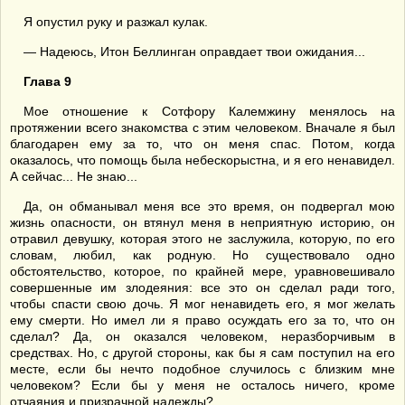
Я опустил руку и разжал кулак.
— Надеюсь, Итон Беллинган оправдает твои ожидания...
Глава 9
Мое отношение к Сотфору Калемжину менялось на
протяжении всего знакомства с этим человеком. Вначале я был
благодарен ему за то, что он меня спас. Потом, когда
оказалось, что помощь была небескорыстна, и я его ненавидел.
А сейчас... Не знаю...
Да, он обманывал меня все это время, он подвергал мою
жизнь опасности, он втянул меня в неприятную историю, он
отравил девушку, которая этого не заслужила, которую, по его
словам, любил, как родную. Но существовало одно
обстоятельство, которое, по крайней мере, уравновешивало
совершенные им злодеяния: все это он сделал ради того,
чтобы спасти свою дочь. Я мог ненавидеть его, я мог желать
ему смерти. Но имел ли я право осуждать его за то, что он
сделал? Да, он оказался человеком, неразборчивым в
средствах. Но, с другой стороны, как бы я сам поступил на его
месте, если бы нечто подобное случилось с близким мне
человеком? Если бы у меня не осталось ничего, кроме
отчаяния и призрачной надежды?