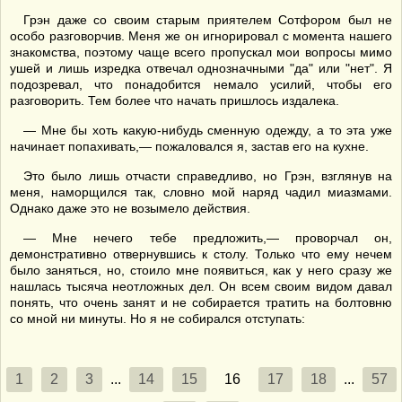
Грэн даже со своим старым приятелем Сотфором был не
особо разговорчив. Меня же он игнорировал с момента нашего
знакомства, поэтому чаще всего пропускал мои вопросы мимо
ушей и лишь изредка отвечал однозначными "да" или "нет". Я
подозревал, что понадобится немало усилий, чтобы его
разговорить. Тем более что начать пришлось издалека.
— Мне бы хоть какую-нибудь сменную одежду, а то эта уже
начинает попахивать,— пожаловался я, застав его на кухне.
Это было лишь отчасти справедливо, но Грэн, взглянув на
меня, наморщился так, словно мой наряд чадил миазмами.
Однако даже это не возымело действия.
— Мне нечего тебе предложить,— проворчал он,
демонстративно отвернувшись к столу. Только что ему нечем
было заняться, но, стоило мне появиться, как у него сразу же
нашлась тысяча неотложных дел. Он всем своим видом давал
понять, что очень занят и не собирается тратить на болтовню
со мной ни минуты. Но я не собирался отступать:
1
2
3
...
14
15
16
17
18
...
57