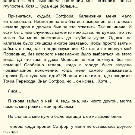
капитан в его нынешнем состоянии мог натворить новых
глупостей. Хотя... Куда еще больше...
Признаться, судьба Сотфора Калемжина меня мало
интересовала. Несмотря на его благие намерения, он наломал
немало дров и должен был за это ответить. Так ли иначе. И
если бы с ним случилось какое-то несчастье, не думаю, что это
могло бы меня расстроить до глубины души. Однако на
капитане было слишком многое завязано, чтобы просто взять и
забыть о нем, как о недоразумении. Он так и не вернул мой
Проводник, без которого невозможно было выбраться из этого
мира. Да что там: я даже Моросан не мог покинуть без его
помощи! Особенно теперь, когда в городе было введено
чрезвычайное положение, когда меня самого разыскивала
стража. Да и куда мне идти?! Я понятия не имел, где находится
Точка Перехода. Знал Сотфор, но... он исчез... Хотя...
Лиса...
Я снова забыл о ней. А ведь она, как никто другой, могла
помочь мне решить мои проблемы.
Но сначала мне нужно было вытащить ее из заключения.
Теперь, когда пропал Сотфор, у меня не оставалось другого
выхода...