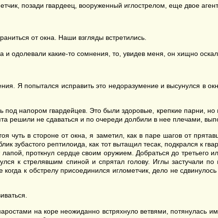
етчик, позади гвардеец, вооруженный иглострелом, еще двое аген
раниться от окна. Наши взгляды встретились.
 и одолевали какие-то сомнения, то, увидев меня, он хищно оскал
зрения. Я попытался исправить это недоразумение и высунулся в ок
 под напором гвардейцев. Это были здоровые, крепкие парни, но и
ята решили не сдаваться и по очереди долбили в нее плечами, вы
оя чуть в стороне от окна, я заметил, как в паре шагов от прята
облик зубастого рептилоида, как тот вытащил тесак, подкрался к г
лапой, проткнул сердце своим оружием. Добраться до третьего ил
нулся к стрелявшим спиной и спрятал голову. Иглы застучали по
 когда к обстрелу присоединился иглометчик, дело не сдвинулось 
иваться.
аростами на коре неожиданно встряхнуло ветвями, потянулась им