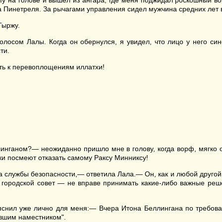
пу на голове и вышел из ангара, где меня поджидал роскошный во
ура Пинетреля. За рычагами управления сидел мужчина средних лет
Гыржу.
лосом Лалы. Когда он обернулся, я увидел, что лицо у него сине
ти.
ть к перевоплощениям иллатхи!
инганом?— неожиданно пришло мне в голову, когда ворф, мягко о
ки посмеют отказать самому Раксу Минниксу!
службы безопасности,— ответила Лала.— Он, как и любой другой д
 городской совет — не вправе принимать какие-либо важные реш
ояснил уже лично для меня:— Вчера Итона Беллингана по требо
ывшим наместником".