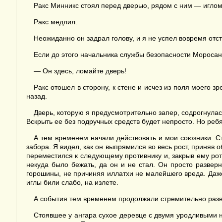
Ракс Минникс стоял перед дверью, рядом с ним — иглом
Ракс медлил.
Неожиданно он задрал голову, и я не успел вовремя отст
Если до этого начальника службы безопасности Моросана
— Он здесь, ломайте дверь!
Ракс отошел в сторону, к стене и исчез из поля моего 
назад.
Дверь, которую я предусмотрительно запер, содрогнулась
Вскрыть ее без подручных средств будет непросто. Но реб
А тем временем начали действовать и мои союзники. Ст
забора. Я видел, как он выпрямился во весь рост, приняв 
переместился к следующему противнику и, закрыв ему рот 
некуда было бежать, да он и не стал. Он просто развер
горошины, не причиняя иллатхи не малейшего вреда. Даже
иглы били слабо, на излете.
А события тем временем продолжали стремительно разв
Стоявшее у ангара сухое деревце с двумя уродливыми н