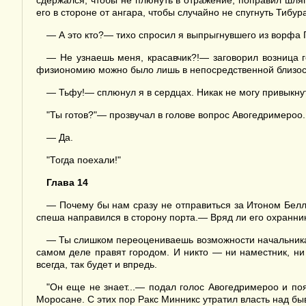
сдержался, чтобы не плюнуть в отражение, поправил шля
его в стороне от ангара, чтобы случайно не спугнуть Тиб
— А это кто?— тихо спросил я выпрыгнувшего из ворфа 
— Не узнаешь меня, красавчик?!— заговорил возница го
физиономию можно было лишь в непосредственной близос
— Тьфу!— сплюнул я в сердцах. Никак не могу привыкну
"Ты готов?"— прозвучал в голове вопрос Авогедримероо.
— Да.
"Тогда поехали!"
Глава 14
— Почему бы нам сразу не отправиться за Итоном Белл
спеша направился в сторону порта.— Вряд ли его охранни
— Ты слишком переоцениваешь возможности начальника 
самом деле правят городом. И никто — ни наместник, ни
всегда, так будет и впредь.
"Он еще не знает...— подал голос Авогедримероо и п
Моросане. С этих пор Ракс Минникс утратил власть над б