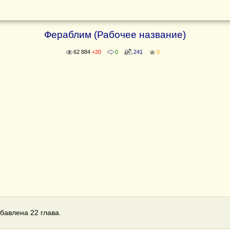
Фераблим (Рабочее название)
62 884
+20
0
241
0
бавлена 22 глава.