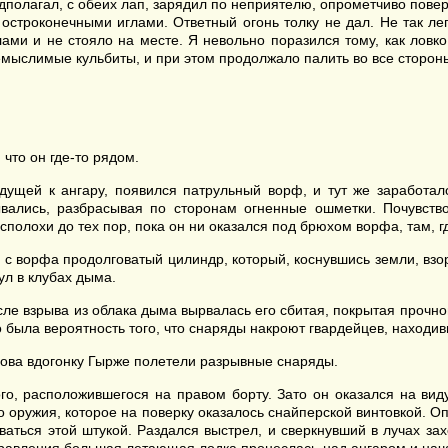
едполагал, с обеих лап, зарядил по неприятелю, опрометчиво пов
 остроконечными иглами. Ответный огонь толку не дал. Не так ле
лами и не стояло на месте. Я невольно поразился тому, как лов
емыслимые кульбиты, и при этом продолжало палить во все сторон
что он где-то рядом.
дущей к ангару, появился патрульный ворф, и тут же заработал
ались, разбрасывая по сторонам огненные ошметки. Почувство
полохи до тех пор, пока он ни оказался под брюхом ворфа, там, гд
с ворфа продолговатый цилиндр, который, коснувшись земли, взор
ул в клубах дыма.
сле взрыва из облака дыма вырвалась его сбитая, покрытая прочно
 была вероятность того, что снаряды накроют гвардейцев, находив
нова вдогонку Гырже полетели разрывные снаряды.
о, расположившегося на правом борту. Зато он оказался на виду
о оружия, которое на поверку оказалось снайперской винтовкой. О
аться этой штукой. Раздался выстрел, и сверкнувший в лучах за