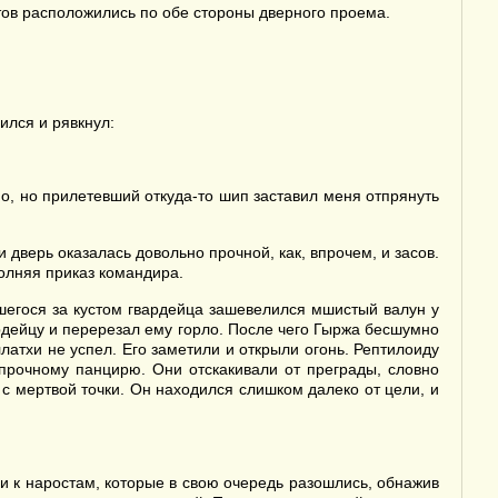
тов расположились по обе стороны дверного проема.
ился и рявкнул:
но, но прилетевший откуда-то шип заставил меня отпрянуть
 дверь оказалась довольно прочной, как, впрочем, и засов.
полняя приказ командира.
вшегося за кустом гвардейца зашевелился мшистый валун у
вардейцу и перерезал ему горло. После чего Гыржа бесшумно
латхи не успел. Его заметили и открыли огонь. Рептилоиду
 прочному панцирю. Они отскакивали от преграды, словно
с мертвой точки. Он находился слишком далеко от цели, и
и к наростам, которые в свою очередь разошлись, обнажив