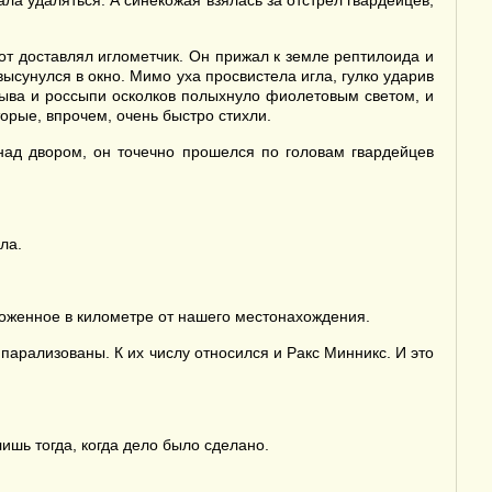
а удаляться. А синекожая взялась за отстрел гвардейцев,
от доставлял иглометчик. Он прижал к земле рептилоида и
сунулся в окно. Мимо уха просвистела игла, гулко ударив
зрыва и россыпи осколков полыхнуло фиолетовым светом, и
торые, впрочем, очень быстро стихли.
 над двором, он точечно прошелся по головам гвардейцев
ла.
ложенное в километре от нашего местонахождения.
 парализованы. К их числу относился и Ракс Минникс. И это
ишь тогда, когда дело было сделано.