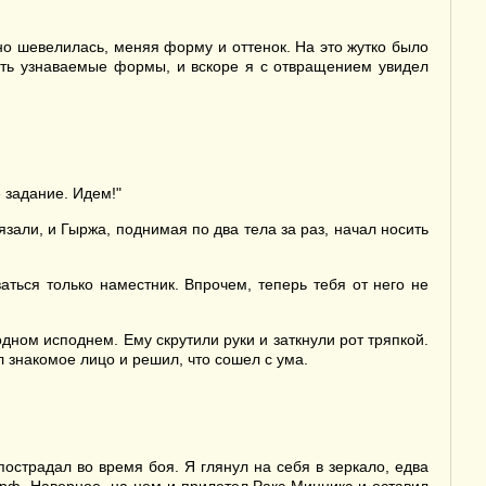
нно шевелилась, меняя форму и оттенок. На это жутко было
ать узнаваемые формы, и вскоре я с отвращением увидел
 задание. Идем!"
зали, и Гыржа, поднимая по два тела за раз, начал носить
ься только наместник. Впрочем, теперь тебя от него не
ном исподнем. Ему скрутили руки и заткнули рот тряпкой.
л знакомое лицо и решил, что сошел с ума.
страдал во время боя. Я глянул на себя в зеркало, едва