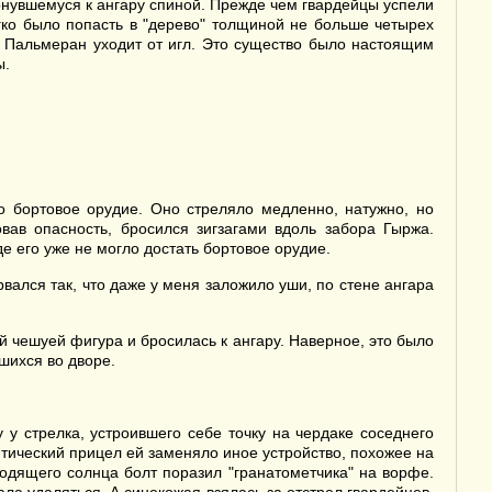
ернувшемуся к ангару спиной. Прежде чем гвардейцы успели
гко было попасть в "дерево" толщиной не больше четырех
ко Пальмеран уходит от игл. Это существо было настоящим
ы.
о бортовое орудие. Оно стреляло медленно, натужно, но
вав опасность, бросился зигзагами вдоль забора Гыржа.
е его уже не могло достать бортовое орудие.
вался так, что даже у меня заложило уши, по стене ангара
й чешуей фигура и бросилась к ангару. Наверное, это было
шихся во дворе.
 у стрелка, устроившего себе точку на чердаке соседнего
птический прицел ей заменяло иное устройство, похожее на
ходящего солнца болт поразил "гранатометчика" на ворфе.