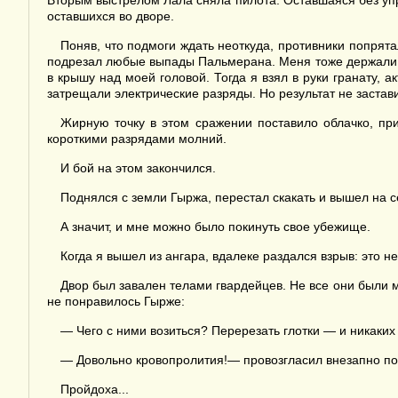
Вторым выстрелом Лала сняла пилота. Оставшаяся без упр
оставшихся во дворе.
Поняв, что подмоги ждать неоткуда, противники попрят
подрезал любые выпады Пальмерана. Меня тоже держали по
в крышу над моей головой. Тогда я взял в руки гранату,
затрещали электрические разряды. Но результат не застави
Жирную точку в этом сражении поставило облачко, при
короткими разрядами молний.
И бой на этом закончился.
Поднялся с земли Гыржа, перестал скакать и вышел на с
А значит, и мне можно было покинуть свое убежище.
Когда я вышел из ангара, вдалеке раздался взрыв: это
Двор был завален телами гвардейцев. Не все они были ме
не понравилось Гырже:
— Чего с ними возиться? Перерезать глотки — и никаких 
— Довольно кровопролития!— провозгласил внезапно поя
Пройдоха...