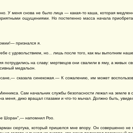
урно. У меня снова не было лица — какая-то каша, которая медле
 приятными ощущениями. Но постепенно масса начала приобрет
номии!— признался я.
ебе с удовольствием, но... лишь после того, как мы выполним наше
я потрудились на славу: мертвецов они свалили в яму, а живых свя
ссивный медальон.
ане,— сказала синекожая.— К сожалению, им может воспользоват
инникса. Сам начальник службы безопасности лежал на земле в од
на меня, дико вращал глазами и что-то мычал. Должно быть, увиде
ебе Шоран",— напомнил Роо.
арман сюртука, который пришелся мне впору. Он совершенно не по