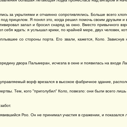
авления большая летающая лодка пронеслась над ангаром и начал
ались за укрытиями и отчаянно сопротивлялись. Больше всего хлоп
д прицелом. Я понял это, когда решил помочь своим друзьям и вы
 активировал запал и бросил снаряд за окно. Вместо привычного в
л себя ждать: я услышал крики, по крайней мере, двух человек, ко
плывшее со стороны порта. Его звали, кажется, Коло. Зависнув
ередину двора Пальмеран, исчезла в окне и появилась на входе Ла
 неуправляемый ворф врезался в высокое фабричное здание, распо
ртвы. Тем, кого "приголубил" Коло, повезло: они были всего лишь
забот.
вившийся Роо. Он не принимал участия в сражении, и показался л