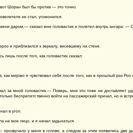
вот Шоран был бы против — это точно.
овелителя не стал, угомонился.
емени даром,— сказал мне головастик и полетел внутрь ангара: — 
оо и приблизился к зеркалу, висевшему на стене.
ь лишь после того, как головастик сказал:
в, как мерзко я чувствовал себя после того, как в прошлый раз Р
л за мной головастик.— Поверь, мне это тоже не доставляет удо
только беспрепятственно войти на пассажирский причал, но и встр
нал в угол.
 на мое лицо, и я начал задыхаться.
,— прозвучало у меня в голове, а следом за этим появились две д