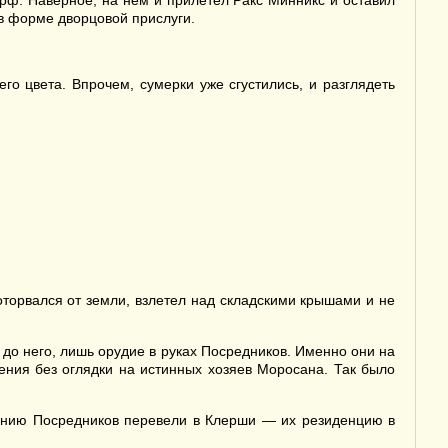
рф. Наверное, на нем и прилетел Ракс Минникс и оставил
 в форме дворцовой прислуги.
го цвета. Впрочем, сумерки уже сгустились, и разглядеть
торвался от земли, взлетел над складскими крышами и не
о него, лишь орудие в руках Посредников. Именно они на
ения без оглядки на истинных хозяев Моросана. Так было
ванию Посредников перевели в Клерши — их резиденцию в