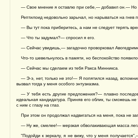
— Свое мнение я оставлю при себе,— добавил он.— Но 
Рептилоид недовольно зарычал, но нарываться на гнев п
— Вы тут пока приберитесь, а нам не следует терять вр
— Что ты задумал?— спросил я его.
— Сейчас увидишь,— загадочно проворковал Авогедример
Что-то шевельнулось в памяти, но беспокойство появилос
— Сейчас мы сделаем из тебя Ракса Минникса.
— Э-э, нет, только не это!— Я попятился назад, вспомни
вызвал тогда у меня особого энтузиазма.
— У тебя есть другие предложения?— плавно последова
идеальная кандидатура. Приняв его облик, ты сможешь не 
с ним с глазу на глаз.
При этом он продолжал надвигаться на меня, пока не заг
— Ну же, смелее!— мерзкая обволакивающая масса легла
"Подойди к зеркалу, я не вижу, что у меня получается"