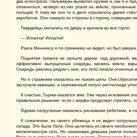
два иглострела. Пальмеран выхватил оружие и, как я и пр
опомниться, четверо из них упали на землю, пронзенные
пальцев. К тому же оно то и дело огрызалось двумя ство
акробатом. Оно скакало из стороны в сторону, совершая н
Гвардейцы метались по двору и кричали во все горло:
— Иллатхи! Иллатхи!
Ракса Минникса я по-прежнему не видел, но был уверен, 
Поднятая тревога не прошла даром: над дорожкой, ве
эффективно: выпущенные снаряды, касаясь земли, взрыв
Снаряды рвались рядом с ним, его тело лизали огненные вс
Но и стражники оказались не лыком шиты. Они сбросили 
застучали камешки, а скукоженный силуэт рептилоида утон
К счастью, Гыржа оказался жив. Уже через мгновение по
правильное решение: если с ворфа продолжат стрелять, то
Однако патрульные оказались рисковыми ребятами, и с
К сожалению, из своего убежища я не видел патрульног
склада. Это была Лала. Она целилась из своего необычног
мелкоячеистую сеть. Но синекожая девушка умела пользов