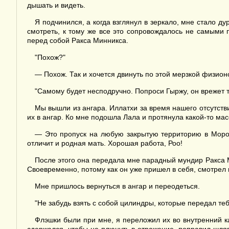
дышать и видеть.
Я подчинился, а когда взглянул в зеркало, мне стало д
смотреть, к тому же все это сопровождалось не самыми
перед собой Ракса Минникса.
"Похож?"
— Похож. Так и хочется двинуть по этой мерзкой физио
"Самому будет несподручно. Попроси Гыржу, он врежет т
Мы вышли из ангара. Иллатхи за время нашего отсутстви
их в ангар. Ко мне подошла Лала и протянула какой-то ма
— Это пропуск на любую закрытую территорию в Морос
отличит и родная мать. Хорошая работа, Роо!
После этого она передала мне парадный мундир Ракса М
Своевременно, потому как он уже пришел в себя, смотрел 
Мне пришлось вернуться в ангар и переодеться.
"Не забудь взять с собой цилиндры, которые передал т
Флэшки были при мне, я переложил их во внутренний к