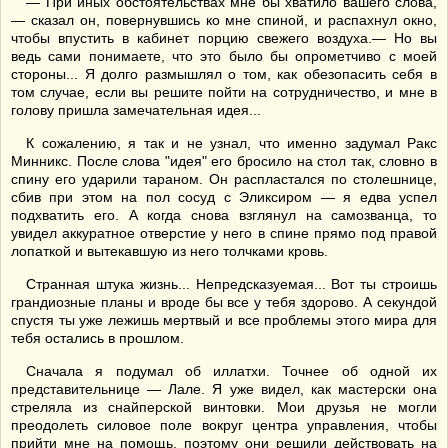
— При иных обстоятельствах мне бы хватило вашего слова,
— сказал он, повернувшись ко мне спиной, и распахнул окно,
чтобы впустить в кабинет порцию свежего воздуха.— Но вы
ведь сами понимаете, что это было бы опрометчиво с моей
стороны... Я долго размышлял о том, как обезопасить себя в
том случае, если вы решите пойти на сотрудничество, и мне в
голову пришла замечательная идея...
К сожалению, я так и не узнал, что именно задумал Ракс
Минникс. После слова "идея" его бросило на стол так, словно в
спину его ударили тараном. Он распластался по столешнице,
сбив при этом на пол сосуд с Эликсиром — я едва успел
подхватить его. А когда снова взглянул на самозванца, то
увидел аккуратное отверстие у него в спине прямо под правой
лопаткой и вытекавшую из него толчками кровь.
Странная штука жизнь... Непредсказуемая... Вот ты строишь
грандиозные планы и вроде бы все у тебя здорово. А секундой
спустя ты уже лежишь мертвый и все проблемы этого мира для
тебя остались в прошлом.
Сначала я подумал об иллатхи. Точнее об одной их
представительнице — Лале. Я уже видел, как мастерски она
стреляла из снайперской винтовки. Мои друзья не могли
преодолеть силовое поле вокруг центра управления, чтобы
прийти мне на помощь, поэтому они решили действовать на