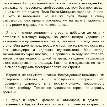
расстоянии. Но при ближайшем рассмотрении я вынужден был
отказаться от первоначальной версии: выстрел был произведен
не из местного оружия. Тело Ракса Минникса пробила не игла,
а, хоть и необычная, но все же пуля. Войдя в спину
самозванца, она прошла насквозь, уж на излете ударила в
стену рядом с дверью и отлетела на пол.
Я инстинктивно отпрянул в сторону, добрался до окна и
осторожно выглянул наружу. Во дворе центра управления
находились подчиненные мертвеца, лежавшего позади меня на
столе. Они даже не подозревали о том, что только что остались
без командира и идейного вдохновителя. Мой взгляд
заскользил по окрестностям, и я пришел к выводу, что стрелять
могли откуда угодно: с одной из крыш, из одного из десятков
окон, выходивших на площадь. Как я не вглядывался, но так и
не смог обнаружить месторасположение стрелка.
Впрочем, не так уж это и важно. Возбужденный неожиданным
поворотом событий, я с запозданием сообразил, что
провидение даровало мне исключительную возможность
обрести свободу. Только не следовало терять понапрасну
времени.
Я сунул в карман флакон с Эликсиром, в другой —
сложенный в брусок Анализатор, взял со стола иглострел... и