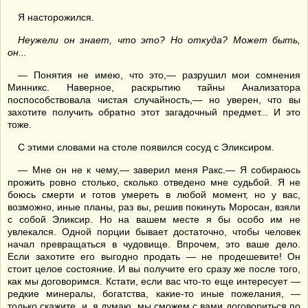
Я насторожился.
Неужели он знает, что это? Но откуда? Может быть,
он...
— Понятия не имею, что это,— разрушил мои сомнения
Минникс. Наверное, раскрытию тайны Анализатора
поспособствовала чистая случайность,— но уверен, что вы
захотите получить обратно этот загадочный предмет... И это
тоже.
С этими словами на столе появился сосуд с Эликсиром.
— Мне он не к чему,— заверил меня Ракс.— Я собираюсь
прожить ровно столько, сколько отведено мне судьбой. Я не
боюсь смерти и готов умереть в любой момент, но у вас,
возможно, иные планы, раз вы, решив покинуть Моросан, взяли
с собой Эликсир. Но на вашем месте я бы особо им не
увлекался. Одной порции бывает достаточно, чтобы человек
начал превращаться в чудовище. Впрочем, это ваше дело.
Если захотите его выгодно продать — не продешевите! Он
стоит целое состояние. И вы получите его сразу же после того,
как мы договоримся. Кстати, если вас что-то еще интересует —
редкие минералы, богатства, какие-то иные пожелания, —
только скажите, и, я думаю, мы сможем с вами договориться по