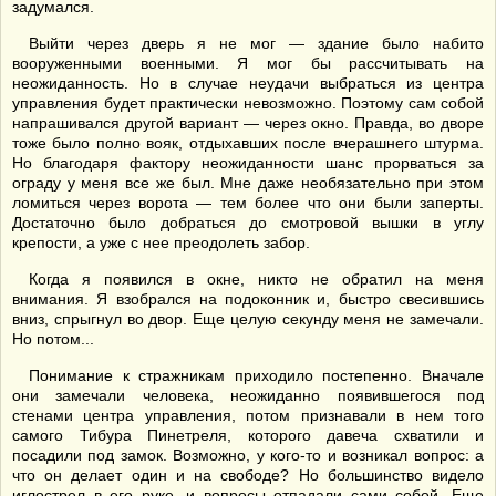
задумался.
Выйти через дверь я не мог — здание было набито
вооруженными военными. Я мог бы рассчитывать на
неожиданность. Но в случае неудачи выбраться из центра
управления будет практически невозможно. Поэтому сам собой
напрашивался другой вариант — через окно. Правда, во дворе
тоже было полно вояк, отдыхавших после вчерашнего штурма.
Но благодаря фактору неожиданности шанс прорваться за
ограду у меня все же был. Мне даже необязательно при этом
ломиться через ворота — тем более что они были заперты.
Достаточно было добраться до смотровой вышки в углу
крепости, а уже с нее преодолеть забор.
Когда я появился в окне, никто не обратил на меня
внимания. Я взобрался на подоконник и, быстро свесившись
вниз, спрыгнул во двор. Еще целую секунду меня не замечали.
Но потом...
Понимание к стражникам приходило постепенно. Вначале
они замечали человека, неожиданно появившегося под
стенами центра управления, потом признавали в нем того
самого Тибура Пинетреля, которого давеча схватили и
посадили под замок. Возможно, у кого-то и возникал вопрос: а
что он делает один и на свободе? Но большинство видело
иглострел в его руке, и вопросы отпадали сами собой. Еще