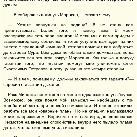
душам.
— Я собираюсь покинуть Моросан,— сказал я ему.
— Хотите вернуться на родину? Я не стану вам
препятствовать. Более того, я помогу вам. В моем
распоряжении есть пара лиангов. И если мы с вами придем к
взаимовыгодному согласию, я готов уступить вам один из них
вместе с преданной командой, которая поможет вам добраться
до острова Сура. Вам даже не обязательно дожидаться, когда
закончится вся эта игра вокруг Моросана. Как только я получу
гарантии того, что иллатхи помогут мне уничтожить флот
Счастливых Островов, я отпущу вас на все четыре стороны.
— И в чем, по-вашему, должны заключаться эти гарантии?—
спросил я и затаил дыхание.
Ракс Минникс посмотрел на меня и едва заметно улыбнулся.
Возможно, он уже понял мой замысел — наобещать с три
короба и сбежать при первой возможности. И теперь готовился
разбить все мои коварные планы. Но не спешил, наслаждался
моим напряжением. Впрочем он и сам изрядно волновался.
Несмотря на внешнее спокойствие, внутри него пылало пламя,
да так, что на лице выступила испарина.