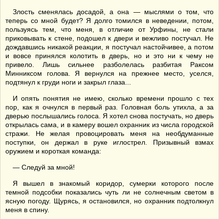
Злость сменялась досадой, а она — мыслями о том, что
теперь со мной будет? Я долго томился в неведении, потом,
пользуясь тем, что меня, в отличие от Урфины, не стали
приковывать к стене, подошел к двери и вежливо постучал. Не
дождавшись никакой реакции, я постучал настойчивее, а потом
и вовсе принялся колотить в дверь, но и это ни к чему не
привело. Лишь сильнее разболелась разбитая Раксом
Минниксом голова. Я вернулся на прежнее место, уселся,
подтянул к груди ноги и закрыл глаза...
И опять понятия не имею, сколько времени прошло с тех
пор, как я очнулся в первый раз. Головная боль утихла, а за
дверью послышались голоса. Я хотел снова постучать, но дверь
открылась сама, и в камеру вошел охранник из числа городской
стражи. Не желая провоцировать меня на необдуманные
поступки, он держал в руке иглострел. Призывный взмах
оружием и короткая команда:
— Следуй за мной!
Я вышел в знакомый коридор, сумерки которого после
темной подсобки показались чуть ли не солнечным светом в
ясную погоду. Щурясь, я остановился, но охранник подтолкнул
меня в спину.