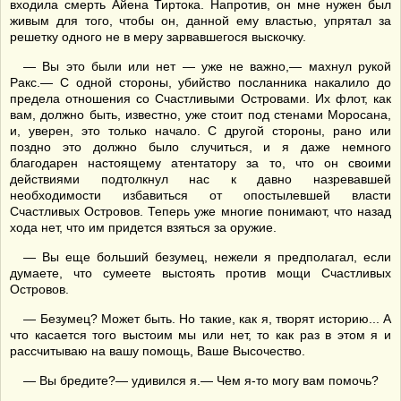
входила смерть Айена Тиртока. Напротив, он мне нужен был
живым для того, чтобы он, данной ему властью, упрятал за
решетку одного не в меру зарвавшегося выскочку.
— Вы это были или нет — уже не важно,— махнул рукой
Ракс.— С одной стороны, убийство посланника накалило до
предела отношения со Счастливыми Островами. Их флот, как
вам, должно быть, известно, уже стоит под стенами Моросана,
и, уверен, это только начало. С другой стороны, рано или
поздно это должно было случиться, и я даже немного
благодарен настоящему атентатору за то, что он своими
действиями подтолкнул нас к давно назревавшей
необходимости избавиться от опостылевшей власти
Счастливых Островов. Теперь уже многие понимают, что назад
хода нет, что им придется взяться за оружие.
— Вы еще больший безумец, нежели я предполагал, если
думаете, что сумеете выстоять против мощи Счастливых
Островов.
— Безумец? Может быть. Но такие, как я, творят историю... А
что касается того выстоим мы или нет, то как раз в этом я и
рассчитываю на вашу помощь, Ваше Высочество.
— Вы бредите?— удивился я.— Чем я-то могу вам помочь?