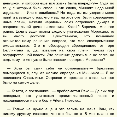
девушкой, у которой еще вся жизнь была впереди?— Судя по
тону, с которым были сказаны эти слова, Минникс надо мной
издевался.— Или я ошибаюсь? Но тогда вы вынуждаете меня
прийти к выводу о том, что у вас на этот счет были совершенно
иные планы, нежели неравный союз островного дикаря и
очаровательной дочки наместника. Какой? Впрочем, мне все
равно. Если в ваши планы входило уничтожение Моросана, то
вы много достигли. Единственное, что помешало
окончательному решению вопроса, это мое своевременное
вмешательство. Это я обезвредил сбрендившего от горя
Беллингана и, да, взвалил на свои плечи тяжкий груз
государственной власти. Это решение далось мне не легко, но
ведь кому-то же нужно было навести порядок в Моросане?
— Хотя бы сами себя не обманывайте,— брезгливо
поморщился я, слушая жалкие оправдания Минникса.— Я не
посланник Счастливых Островов и прекрасно знаю, как все
было на самом деле.
— Кстати, о посланнике...— пробормотал Ракс.— До сих пор
неведомо, кто уничтожил правительственный лианг и
находившегося на его борту Айена Тиртока...
— Только не нужно еще и это валить на меня! Вам, как
никому другому, известно, что это был не я. В мои планы не