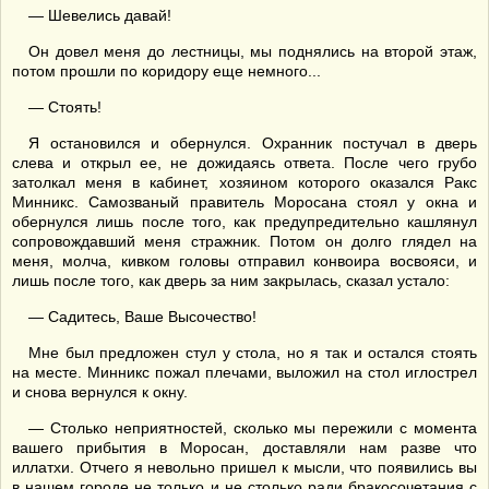
— Шевелись давай!
Он довел меня до лестницы, мы поднялись на второй этаж,
потом прошли по коридору еще немного...
— Стоять!
Я остановился и обернулся. Охранник постучал в дверь
слева и открыл ее, не дожидаясь ответа. После чего грубо
затолкал меня в кабинет, хозяином которого оказался Ракс
Минникс. Самозваный правитель Моросана стоял у окна и
обернулся лишь после того, как предупредительно кашлянул
сопровождавший меня стражник. Потом он долго глядел на
меня, молча, кивком головы отправил конвоира восвояси, и
лишь после того, как дверь за ним закрылась, сказал устало:
— Садитесь, Ваше Высочество!
Мне был предложен стул у стола, но я так и остался стоять
на месте. Минникс пожал плечами, выложил на стол иглострел
и снова вернулся к окну.
— Столько неприятностей, сколько мы пережили с момента
вашего прибытия в Моросан, доставляли нам разве что
иллатхи. Отчего я невольно пришел к мысли, что появились вы
в нашем городе не только и не столько ради бракосочетания с