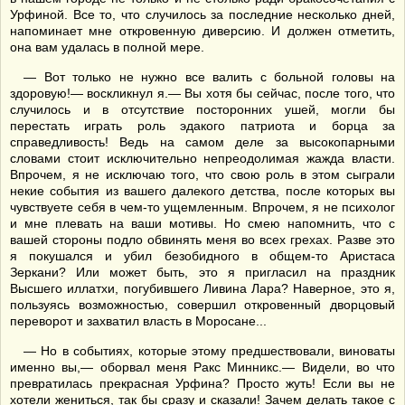
Урфиной. Все то, что случилось за последние несколько дней,
напоминает мне откровенную диверсию. И должен отметить,
она вам удалась в полной мере.
— Вот только не нужно все валить с больной головы на
здоровую!— воскликнул я.— Вы хотя бы сейчас, после того, что
случилось и в отсутствие посторонних ушей, могли бы
перестать играть роль эдакого патриота и борца за
справедливость! Ведь на самом деле за высокопарными
словами стоит исключительно непреодолимая жажда власти.
Впрочем, я не исключаю того, что свою роль в этом сыграли
некие события из вашего далекого детства, после которых вы
чувствуете себя в чем-то ущемленным. Впрочем, я не психолог
и мне плевать на ваши мотивы. Но смею напомнить, что с
вашей стороны подло обвинять меня во всех грехах. Разве это
я покушался и убил безобидного в общем-то Аристаса
Зеркани? Или может быть, это я пригласил на праздник
Высшего иллатхи, погубившего Ливина Лара? Наверное, это я,
пользуясь возможностью, совершил откровенный дворцовый
переворот и захватил власть в Моросане...
— Но в событиях, которые этому предшествовали, виноваты
именно вы,— оборвал меня Ракс Минникс.— Видели, во что
превратилась прекрасная Урфина? Просто жуть! Если вы не
хотели жениться, так бы сразу и сказали! Зачем делать такое с