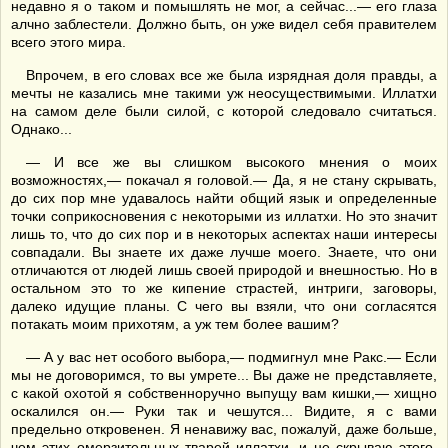
недавно я о таком и помышлять не мог, а сейчас...— его глаза
алчно заблестели. Должно быть, он уже видел себя правителем
всего этого мира.
Впрочем, в его словах все же была изрядная доля правды, а
мечты не казались мне такими уж неосуществимыми. Иллатхи
на самом деле были силой, с которой следовало считаться.
Однако...
— И все же вы слишком высокого мнения о моих
возможностях,— покачал я головой.— Да, я не стану скрывать,
до сих пор мне удавалось найти общий язык и определенные
точки соприкосновения с некоторыми из иллатхи. Но это значит
лишь то, что до сих пор и в некоторых аспектах наши интересы
совпадали. Вы знаете их даже лучше моего. Знаете, что они
отличаются от людей лишь своей природой и внешностью. Но в
остальном это то же кипение страстей, интриги, заговоры,
далеко идущие планы. С чего вы взяли, что они согласятся
потакать моим прихотям, а уж тем более вашим?
— А у вас нет особого выбора,— подмигнул мне Ракс.— Если
мы не договоримся, то вы умрете... Вы даже не представляете,
с какой охотой я собственноручно выпущу вам кишки,— хищно
оскалился он.— Руки так и чешутся... Видите, я с вами
предельно откровенен. Я ненавижу вас, пожалуй, даже больше,
чем этих омерзительных тварей иллатхи, и не скрываю этого.