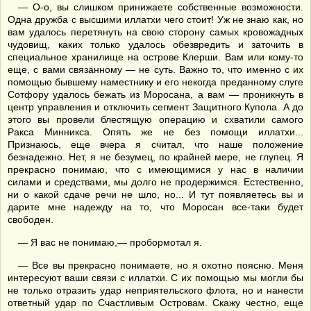
— О-о, вы слишком принижаете собственные возможности.
Одна дружба с высшими иллатхи чего стоит! Уж не знаю как, но
вам удалось перетянуть на свою сторону самых кровожадных
чудовищ, каких только удалось обезвредить и заточить в
специальное хранилище на острове Клерши. Вам или кому-то
еще, с вами связанному — не суть. Важно то, что именно с их
помощью бывшему наместнику и его некогда преданному слуге
Сотфору удалось бежать из Моросана, а вам — проникнуть в
центр управления и отключить сегмент Защитного Купола. А до
этого вы провели блестящую операцию и схватили самого
Ракса Минникса. Опять же не без помощи иллатхи...
Признаюсь, еще вчера я считал, что наше положение
безнадежно. Нет, я не безумец, по крайней мере, не глупец. Я
прекрасно понимаю, что с имеющимися у нас в наличии
силами и средствами, мы долго не продержимся. Естественно,
ни о какой сдаче речи не шло, но... И тут появляетесь вы и
дарите мне надежду на то, что Моросан все-таки будет
свободен.
— Я вас не понимаю,— пробормотал я.
— Все вы прекрасно понимаете, но я охотно поясню. Меня
интересуют ваши связи с иллатхи. С их помощью мы могли бы
не только отразить удар неприятельского флота, но и нанести
ответный удар по Счастливым Островам. Скажу честно, еще