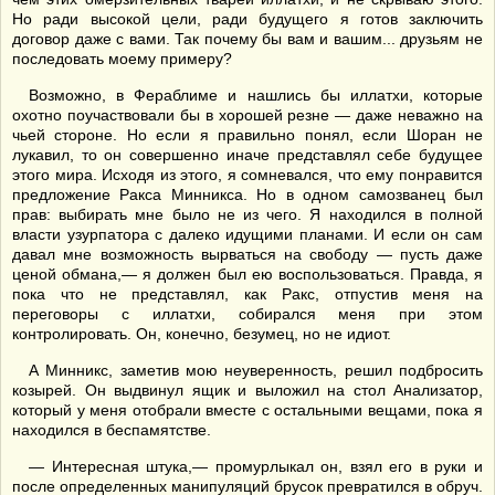
Но ради высокой цели, ради будущего я готов заключить
договор даже с вами. Так почему бы вам и вашим... друзьям не
последовать моему примеру?
Возможно, в Фераблиме и нашлись бы иллатхи, которые
охотно поучаствовали бы в хорошей резне — даже неважно на
чьей стороне. Но если я правильно понял, если Шоран не
лукавил, то он совершенно иначе представлял себе будущее
этого мира. Исходя из этого, я сомневался, что ему понравится
предложение Ракса Минникса. Но в одном самозванец был
прав: выбирать мне было не из чего. Я находился в полной
власти узурпатора с далеко идущими планами. И если он сам
давал мне возможность вырваться на свободу — пусть даже
ценой обмана,— я должен был ею воспользоваться. Правда, я
пока что не представлял, как Ракс, отпустив меня на
переговоры с иллатхи, собирался меня при этом
контролировать. Он, конечно, безумец, но не идиот.
А Минникс, заметив мою неуверенность, решил подбросить
козырей. Он выдвинул ящик и выложил на стол Анализатор,
который у меня отобрали вместе с остальными вещами, пока я
находился в беспамятстве.
— Интересная штука,— промурлыкал он, взял его в руки и
после определенных манипуляций брусок превратился в обруч.