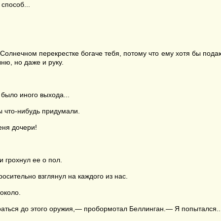
способ...
лнечном перекрестке богаче тебя, потому что ему хотя бы подают. 
ню, но даже и руку.
 было иного выхода...
ы что-нибудь придумали.
еня дочери!
и грохнул ее о пол.
осительно взглянул на каждого из нас.
около.
аться до этого оружия,— пробормотал Беллинган.— Я попытался..