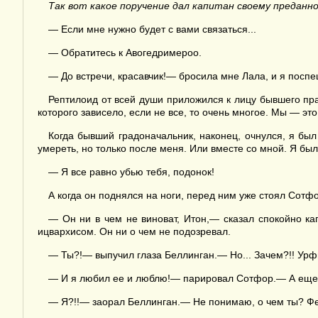
Так вот какое поручение дал капитан своему преданно
— Если мне нужно будет с вами связаться...
— Обратитесь к Авогедримероо.
— До встречи, красавчик!— бросила мне Лала, и я поспе
Рептилоид от всей души приложился к лицу бывшего прав
которого зависело, если не все, то очень многое. Мы — эт
Когда бывший градоначальник, наконец, очнулся, я был 
умереть, но только после меня. Или вместе со мной. Я бы
— Я все равно убью тебя, подонок!
А когда он поднялся на ноги, перед ним уже стоял Сотфо
— Он ни в чем не виноват, Итон,— сказал спокойно ка
ицвархисом. Он ни о чем не подозревал.
— Ты?!— выпучил глаза Беллинган.— Но... Зачем?!! Урфи
— И я любил ее и люблю!— парировал Сотфор.— А еще я 
— Я?!!— заорал Беллинган.— Не понимаю, о чем ты? Фер