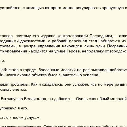
 устройство, с помощью которого можно регулировать пропускную 
тровов, поэтому его издавна контролировали Посредники,— отв
ководящими должностями, а рабочий персонал стал набираться из
овами, в центре управления находился лишь один Посредник. 
 управления находится на улице Героев, неподалеку от городског
то.
объектов в городе. Засланные иллатхи не раз пытались добраться
 Минникса охрана объекта была значительно усилена.
нами проблемы. Как и ожидалось, они усложнялись по мере разви
тским лепетом.
 Взглянув на Беллингана, он добавил:— Очень способный молодой
упрекнул я его.
тью к твоим услугам.
она может заключаться. Скорее уж мне снова придется обратиться к