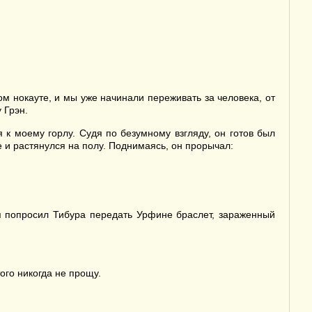
ом нокауте, и мы уже начинали переживать за человека, от
 Грэн.
я к моему горлу. Судя по безумному взгляду, он готов был
е и растянулся на полу. Поднимаясь, он прорычал:
 я попросил Тибура передать Урфине браслет, зараженный
го никогда не прощу.