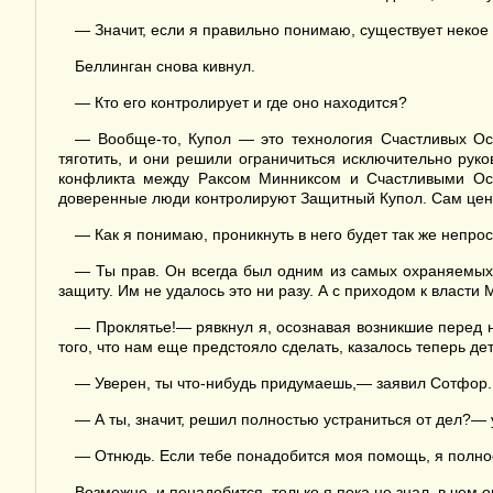
— Значит, если я правильно понимаю, существует некое
Беллинган снова кивнул.
— Кто его контролирует и где оно находится?
— Вообще-то, Купол — это технология Счастливых Ос
тяготить, и они решили ограничиться исключительно ру
конфликта между Раксом Минниксом и Счастливыми Остр
доверенные люди контролируют Защитный Купол. Сам центр
— Как я понимаю, проникнуть в него будет так же непрос
— Ты прав. Он всегда был одним из самых охраняемых 
защиту. Им не удалось это ни разу. А с приходом к власти
— Проклятье!— рявкнул я, осознавая возникшие перед 
того, что нам еще предстояло сделать, казалось теперь де
— Уверен, ты что-нибудь придумаешь,— заявил Сотфор.
— А ты, значит, решил полностью устраниться от дел?— 
— Отнюдь. Если тебе понадобится моя помощь, я полнос
Возможно, и понадобится, только я пока не знал, в чем 