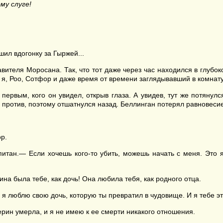
му слуге!
шил вдогонку за Гыржей...
ителя Моросана. Так, что тот даже через час находился в глубок
о я, Роо, Сотфор и даже время от времени заглядывавший в комнату
первым, кого он увидел, открыв глаза. А увидев, тут же потянулс
л против, поэтому отшатнулся назад. Беллинган потерял равновеси
р.
питан.— Если хочешь кого-то убить, можешь начать с меня. Это
на была тебе, как дочь! Она любила тебя, как родного отца.
люблю свою дочь, которую ты превратил в чудовище. И я тебе это
ин умерла, и я не имею к ее смерти никакого отношения.