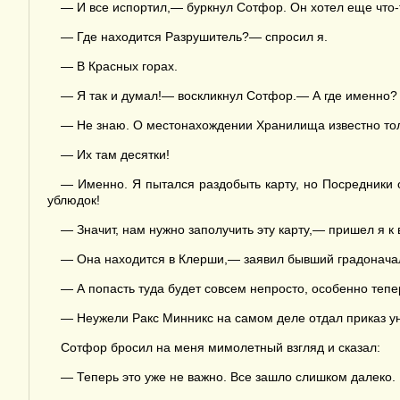
— И все испортил,— буркнул Сотфор. Он хотел еще что-то
— Где находится Разрушитель?— спросил я.
— В Красных горах.
— Я так и думал!— воскликнул Сотфор.— А где именно? 
— Не знаю. О местонахождении Хранилища известно толь
— Их там десятки!
— Именно. Я пытался раздобыть карту, но Посредники 
ублюдок!
— Значит, нам нужно заполучить эту карту,— пришел я к 
— Она находится в Клерши,— заявил бывший градонача
— А попасть туда будет совсем непросто, особенно теп
— Неужели Ракс Минникс на самом деле отдал приказ ун
Сотфор бросил на меня мимолетный взгляд и сказал:
— Теперь это уже не важно. Все зашло слишком далеко. 