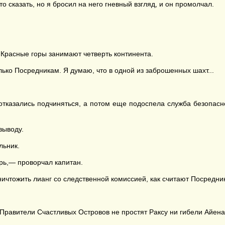
 сказать, но я бросил на него гневный взгляд, и он промолчал.
Красные горы занимают четверть континента.
ко Посредникам. Я думаю, что в одной из заброшенных шахт...
отказались подчиняться, а потом еще подоспела служба безопасн
выводу.
льник.
ерь,— проворчал капитан.
ичтожить лианг со следственной комиссией, как считают Посредн
Правители Счастливых Островов не простят Раксу ни гибели Айена