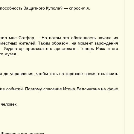
способность Защитного Купола? — спросил я.
етил мне Сотфор.— Но потом эта обязанность начала их
 местных жителей. Таким образом, на момент зарождения
Узурпатор приказал его арестовать. Теперь Ракс и его
о музея.
 до управления, чтобы хоть на короткое время отключить
тия событий. Поэтому спасение Итона Беллингана на фоне
 человек.
 Шорану и его иллатхи.