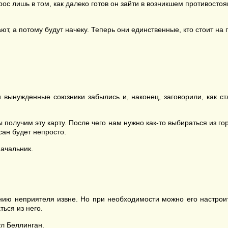
с лишь в том, как далеко готов он зайти в возникшем противостоян
ют, а потому будут начеку. Теперь они единственные, кто стоит на
и вынужденные союзники забылись и, наконец, заговорили, как ст
олучим эту карту. После чего нам нужно как-то выбираться из гор
осан будет непросто.
ачальник.
ию неприятеля извне. Но при необходимости можно его настроит
ться из него.
л Беллинган.