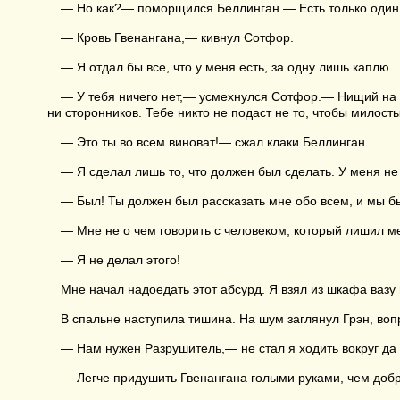
— Но как?— поморщился Беллинган.— Есть только один 
— Кровь Гвенангана,— кивнул Сотфор.
— Я отдал бы все, что у меня есть, за одну лишь каплю.
— У тебя ничего нет,— усмехнулся Сотфор.— Нищий на Со
ни сторонников. Тебе никто не подаст не то, чтобы милосты
— Это ты во всем виноват!— сжал клаки Беллинган.
— Я сделал лишь то, что должен был сделать. У меня не
— Был! Ты должен был рассказать мне обо всем, и мы б
— Мне не о чем говорить с человеком, который лишил м
— Я не делал этого!
Мне начал надоедать этот абсурд. Я взял из шкафа вазу 
В спальне наступила тишина. На шум заглянул Грэн, вопр
— Нам нужен Разрушитель,— не стал я ходить вокруг да 
— Легче придушить Гвенангана голыми руками, чем добр