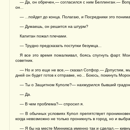
— Да, он обречен,— согласился с ним Беллинган.— Вопро
он...
— ...пойдет до конца. Полагаю, и Посредники это понима
— Думаешь, он решится на штурм?
Капитан пожал плечами.
— Трудно предсказать поступки безумца...
Я все это время помалкивал, боясь спугнуть фарт. Мо
советник.
— Но и это еще не все,— сказал Сотфор.— Допустим, мы п
дней он будет готов к отправке, но... Боюсь, покинуть Мор
— Ты о Защитном Куполе?— нахмурился бывший градон
— Да.
— В чем проблема?— спросил я.
— В обычных условиях Купол препятствует проникновен
когда невозможно не только проникнуть в город, но и выбра
— Я бы на месте Минникса именно так и сделал,— кивну