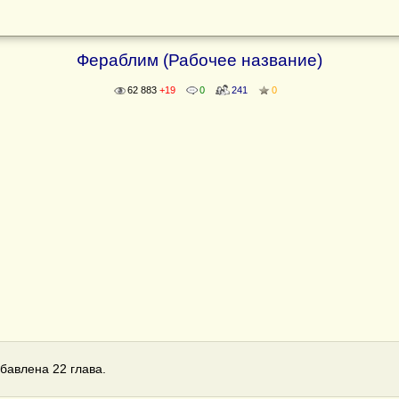
Фераблим (Рабочее название)
62 883
+19
0
241
0
бавлена 22 глава.