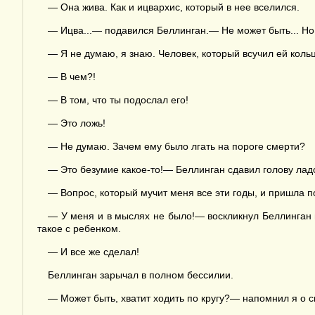
— Она жива. Как и ицвархис, который в нее вселился.
— Ицва...— подавился Беллинган.— Не может быть... Но..
— Я не думаю, я знаю. Человек, который всучил ей кольц
— В чем?!
— В том, что ты подослал его!
— Это ложь!
— Не думаю. Зачем ему было лгать на пороге смерти?
— Это безумие какое-то!— Беллинган сдавил голову ла
— Вопрос, который мучит меня все эти годы, и пришла по
— У меня и в мыслях не было!— воскликнул Беллинган и
такое с ребенком.
— И все же сделал!
Беллинган зарычал в полном бессилии.
— Может быть, хватит ходить по кругу?— напомнил я о 