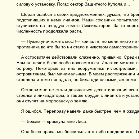
силовую установку. Погас сектор Защитного Купола и...
Шоран ошибся в своих предположениях, думая, что бреш
подступивших к нему лиангов. Наши союзники попыталис
ступивших на твердую землю Ликвидаторов. За то коро
численность продолжала расти.
— Нужно уничтожить мост!— кричал я, но меня никто не
противника во что бы то ни стало и чувством самосохране
А островитяне действовали слаженно, привычно. Среди 
Нам же нечем было особо похвастаться. Иллатхи метали в 
острову. Некоторые из них вооружились иглострелам
островитянам, был минимальным. В моем распоряжении име
стреляла и тоже попадала, но била одиночными, экономя 
Островитяне не стали дожидаться десантирования всего
стрелки и ликвидаторы, а так же орудия с лиангов и уста
они ступят на моросанскую землю.
Я ошибся. Переправу навели даже быстрее, чем я ожида
— Бежим!— крикнула мне Лиса.
Она была права: мы бессильны что-либо предпринять. Г