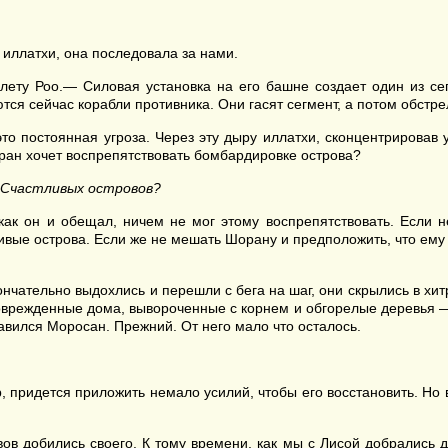
 иллатхи, она последовала за нами.
ету Роо.— Силовая установка на его башне создает один из сег
ся сейчас корабли противника. Они гасят сегмент, а потом обстре
то постоянная угроза. Через эту дыру иллатхи, сконцентрировав 
оран хочет воспрепятствовать бомбардировке острова?
Счастливых островов?
ак он и обещал, ничем не мог этому воспрепятствовать. Если не
вые острова. Если же не мешать Шорану и предположить, что ему 
нчательно выдохлись и перешли с бега на шаг, они скрылись в хи
оврежденные дома, вывороченные с корнем и обгорелые деревья —
равился Моросан. Прежний. От него мало что осталось.
р, придется приложить немало усилий, чтобы его восстановить. Но
ов добились своего. К тому времени, как мы с Лисой добрались д