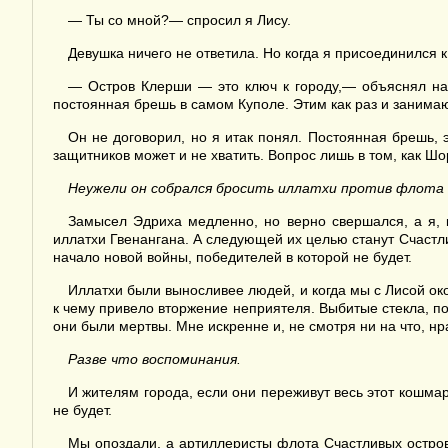
— Ты со мной?— спросил я Лису.
Девушка ничего не ответила. Но когда я присоединился к
— Остров Клерши — это ключ к городу,— объяснял нал
постоянная брешь в самом Куполе. Этим как раз и занимают
Он не договорил, но я итак понял. Постоянная брешь, э
защитников может и не хватить. Вопрос лишь в том, как Ш
Неужели он собрался бросить иллатхи п
ротив флота 
Замысел Эдриха медленно, но верно свершался, а я, к
иллатхи Гвенангана. А следующей их целью станут Счастли
начало новой войны, победителей в которой не будет.
Иллатхи были выносливее людей, и когда мы с Лисой око
к чему привело вторжение неприятеля. Выбитые стекла, п
они были мертвы. Мне искренне и, не смотря ни на что, н
Разве что воспоминания.
И жителям города, если они переживут весь этот кошма
не будет.
Мы опоздали, а артиллеристы флота Счастливых остров