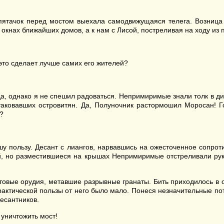
пятачок перед мостом выехала самодвижущаяся телега. Возница л
 окнах ближайших домов, а к нам с Лисой, постреливая на ходу из
 это сделает лучше самих его жителей?
да, однако я не спешил радоваться. Непримиримые знали толк в д
атаковавших островитян. Да, Полуночник растормошил Моросан! 
?
у пользу. Десант с лиангов, нарвавшись на ожесточенное сопрот
й, но разместившиеся на крышах Непримиримые отстреливали руко
товые орудия, метавшие разрывные гранаты. Бить приходилось в 
практической пользы от него было мало. Понеся незначительные п
есантников.
 уничтожить мост!