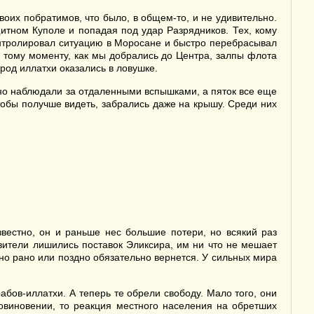
воих побратимов, что было, в общем-то, и не удивительно.
итном Куполе и попадая под удар Разрядников. Тех, кому
онтролировал ситуацию в Моросане и быстро перебрасывал
к тому моменту, как мы добрались до Центра, залпы флота
род иллатхи оказались в ловушке.
ьно наблюдали за отдаленными вспышками, а пяток все еще
обы получше видеть, забрались даже на крышу. Среди них
естно, он и раньше нес большие потери, но всякий раз
авители лишились поставок Эликсира, им ни что не мешает
, но рано или поздно обязательно вернется. У сильных мира
абов-иллатхи. А теперь те обрели свободу. Мало того, они
овиновении, то реакция местного населения на обретших