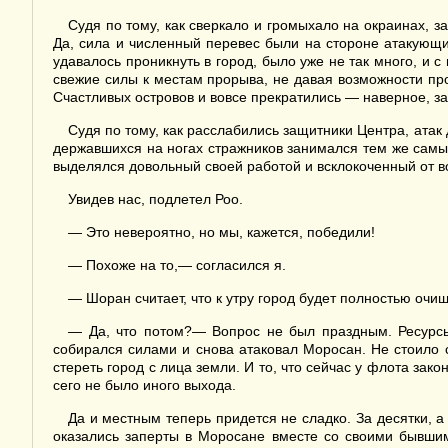
Судя по тому, как сверкало и громыхало на окраинах, з
Да, сила и численный перевес были на стороне атакующи
удавалось проникнуть в город, было уже не так много, 
свежие силы к местам прорыва, не давая возможности про
Счастливых островов и вовсе прекратились — наверное, за
Судя по тому, как расслабились защитники Центра, ата
державшихся на ногах стражников занимался тем же самы
выделялся довольный своей работой и всклокоченный от 
Увидев нас, подлетел Роо.
— Это невероятно, но мы, кажется, победили!
— Похоже на то,— согласился я.
— Шоран считает, что к утру город будет полностью очищ
— Да, что потом?— Вопрос не был праздным. Ресурсы 
собирался силами и снова атаковал Моросан. Не стоило с
стереть город с лица земли. И то, что сейчас у флота зак
сего не было иного выхода.
Да и местным теперь придется не сладко. За десятки, а
оказались заперты в Моросане вместе со своими бывшим