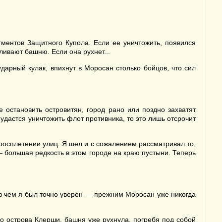
ментов Защитного Купола. Если ее уничтожить, появился
ливают башню. Если она рухнет...
ударный кулак, впихнут в Моросан столько бойцов, что сил
 остановить островитян, город рано или поздно захватят
удастся уничтожить флот противника, то это лишь отсрочит
тросплетении улиц. Я шел и с сожалением рассматривал то,
 большая редкость в этом городе на краю пустыни. Теперь
 в чем я был точно уверен — прежним Моросан уже никогда
о острова Клерши, башня уже рухнула, погребя под собой