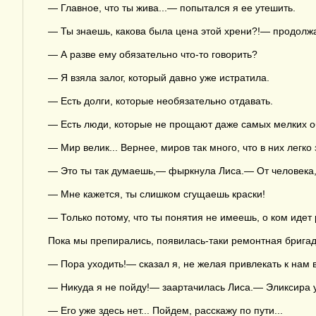
— Главное, что ты жива...— попытался я ее утешить.
— Ты знаешь, какова была цена этой хрени?!— продолжал
— А разве ему обязательно что-то говорить?
— Я взяла залог, который давно уже истратила.
— Есть долги, которые необязательно отдавать.
— Есть люди, которые не прощают даже самых мелких 
— Мир велик... Вернее, миров так много, что в них легко 
— Это ты так думаешь,— фыркнула Лиса.— От человека, к
— Мне кажется, ты слишком сгущаешь краски!
— Только потому, что ты понятия не имеешь, о ком идет р
Пока мы препирались, появилась-таки ремонтная брига
— Пора уходить!— сказал я, не желая привлекать к нам
— Никуда я не пойду!— заартачилась Лиса.— Эликсира уже
— Его уже здесь нет... Пойдем, расскажу по пути...