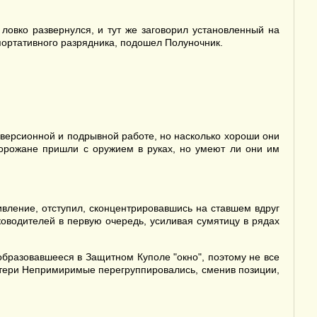
овко развернулся, и тут же заговорил установленный на
 портативного разрядника, подошел Полуночник.
иверсионной и подрывной работе, но насколько хороши они
Горожане пришли с оружием в руках, но умеют ли они им
ивление, отступил, сконцентрировавшись на ставшем вдруг
водителей в первую очередь, усиливая сумятицу в рядах
образовавшееся в Защитном Куполе "окно", поэтому не все
отери Непримиримые перегруппировались, сменив позиции,