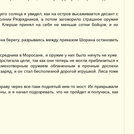
го солнца я увидел, как на остров высаживается десант с
олнии Рязрядников, а потом заговорило страшное оружие
й Клерши принял на себя не меньше сотни бойцов, и их
 на берегу, разрываясь между приказом Шорана остановить
редники в Моросане, и оружие у них было ничуть не хуже.
стигала цели, так как они теперь не могли приблизиться к
 смехотворным оружием облаченным в прочные доспехи
аряд, и он стал бесполезной дорогой игрушкой. Лиса тоже
раву через все-таки поднятый кем-то мост. Их прикрывали
ы, и я начал подозревать, что не пройдет и получаса, как