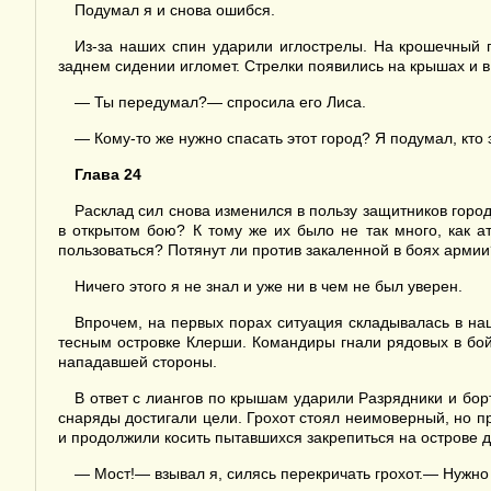
Подумал я и снова ошибся.
Из-за наших спин ударили иглострелы. На крошечный 
заднем сидении игломет. Стрелки появились на крышах и в
— Ты передумал?— спросила его Лиса.
— Кому-то же нужно спасать этот город? Я подумал, кто
Глава 24
Расклад сил снова изменился в пользу защитников горо
в открытом бою? К тому же их было не так много, как 
пользоваться? Потянут ли против закаленной в боях армии
Ничего этого я не знал и уже ни в чем не был уверен.
Впрочем, на первых порах ситуация складывалась в наш
тесным островке Клерши. Командиры гнали рядовых в бо
нападавшей стороны.
В ответ с лиангов по крышам ударили Разрядники и бор
снаряды достигали цели. Грохот стоял неимоверный, но 
и продолжили косить пытавшихся закрепиться на острове д
— Мост!— взывал я, силясь перекричать грохот.— Нужно