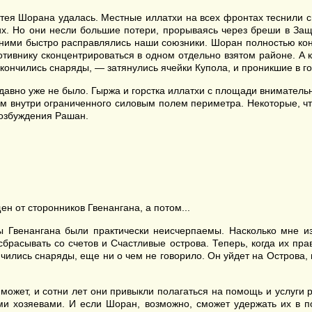
атея Шорана удалась. Местные иллатхи на всех фронтах теснили с
х. Но они несли большие потери, прорываясь через бреши в Защ
и с ними быстро расправлялись наши союзники. Шоран полностью к
тивнику сконцентрироваться в одном отдельно взятом районе. А 
кончились снаряды, — затянулись ячейки Купола, и проникшие в го
к давно уже не было. Гыржа и горстка иллатхи с площади внимател
м внутри ограниченного силовым полем периметра. Некоторые, чт
возбуждения Рашан.
ен от сторонников Гвенангана, а потом...
Гвенангана были практически неисчерпаемы. Насколько мне изв
брасывать со счетов и Счастливые острова. Теперь, когда их пр
ончились снаряды, еще ни о чем не говорило. Он уйдет на Острова
 может, и сотни лет они привыкли полагаться на помощь и услуги р
и хозяевами. И если Шоран, возможно, сможет удержать их в п