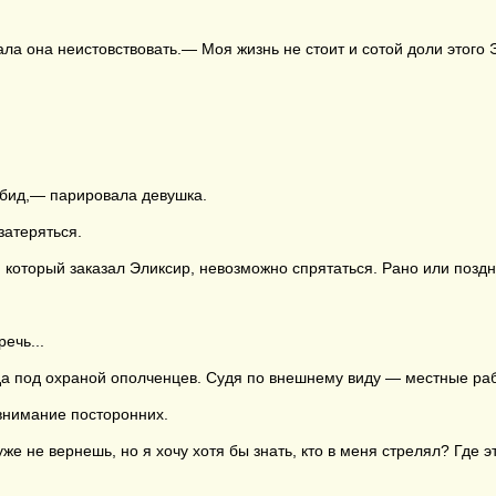
а она неистовствовать.— Моя жизнь не стоит и сотой доли этого Э
обид,— парировала девушка.
затеряться.
оторый заказал Эликсир, невозможно спрятаться. Рано или поздно 
ечь...
да под охраной ополченцев. Судя по внешнему виду — местные раб
 внимание посторонних.
 не вернешь, но я хочу хотя бы знать, кто в меня стрелял? Где э