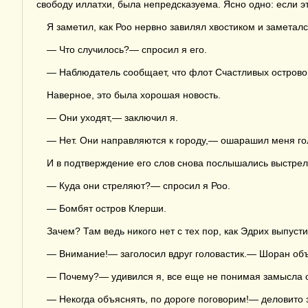
свободу иллатхи, была непредсказуема. Ясно одно: если э
Я заметил, как Роо нервно завилял хвостиком и заметалс
— Что случилось?— спросил я его.
— Наблюдатель сообщает, что флот Счастливых острово
Наверное, это была хорошая новость.
— Они уходят,— заключил я.
— Нет. Они направляются к городу,— ошарашил меня го
И в подтверждение его слов снова послышались выстрел
— Куда они стреляют?— спросил я Роо.
— Бомбят остров Клерши.
Зачем? Там ведь никого нет с тех пор, как Эдрих выпус
— Внимание!— заголосил вдруг головастик.— Шоран объя
— Почему?— удивился я, все еще не понимая замысла о
— Некогда объяснять, по дороге поговорим!— деловито 