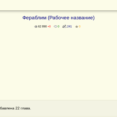
Фераблим (Рабочее название)
62 890
+0
0
241
0
бавлена 22 глава.