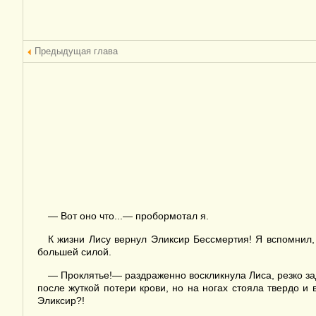
Предыдущая глава
— Вот оно что...— пробормотал я.
К жизни Лису вернул Эликсир Бессмертия! Я вспомнил,
большей силой.
— Проклятье!— раздраженно воскликнула Лиса, резко зад
после жуткой потери крови, но на ногах стояла твердо и
Эликсир?!