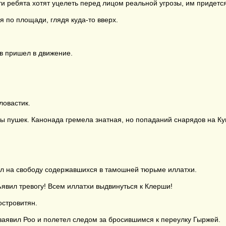
ти ребята хотят уцелеть перед лицом реальной угрозы, им придется
я по площади, глядя куда-то вверх.
в пришел в движение.
ловастик.
ы пушек. Канонада гремела знатная, но попаданий снарядов на Ку
тил на свободу содержавшихся в тамошней тюрьме иллатхи.
вил тревогу! Всем иллатхи выдвинуться к Клерши!
стровитян.
заявил Роо и полетел следом за бросившимся к переулку Гыржей.