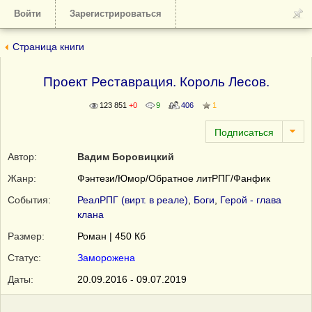
Войти
Зарегистрироваться
Страница книги
Проект Реставрация. Король Лесов.
123 851
+0
9
406
1
Автор:
Вадим Боровицкий
Жанр:
Фэнтези/Юмор/Обратное литРПГ/Фанфик
События:
РеалРПГ (вирт. в реале)
,
Боги
,
Герой - глава
клана
Размер:
Роман | 450 Кб
Статус:
Заморожена
Даты:
20.09.2016 - 09.07.2019