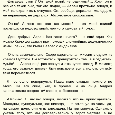
-Думаешь, стоит? Он такой тихий, неподвижный… Хотя, он и
без чар такой был, так что ладно, — Ааран протяжно зевнул, и
мой телохранитель очнулся. Он, вообще, держался молодцом:
не нервничал, не дёргался. Абсолютное спокойствие.
-Оп-па! А чего это нас так много? — за моей спиной
послышался недовольный, немного хамоватый голос.
-День добрый, Ааран. Как ваше ничего? — и ещё один. Как
можно было догааться при помощи сложнейших дедуктических
измышлений, это были Павлес с Андриэком.
-Очень замечательно. Скоро карательная миссия в одном из
храмов Пустоты. Вы готовьтесь, тренируйтесь там, а я отдыхать.
Адьёс! — Ааран ещё раз зевнул и откинулся назад. В момент,
когда его затылок должен был повстречаться с полом, он всё-
таки переместился.
Я неспешно повернулся. Паша явно ожидал немного не
этого. На его лице, как, в прочем, и на лице Андрея
запечатлелся вопрос: «А какого, собственно…».
-Отлично. Я, честно говоря, полагал, что вы припозднитесь.
Молодцы, пунктуально, как никогда, — я взглянул на часы: да,
на самом деле, они чуть запоздали. На три минуты. Однако, с
учётом того, что мы договаривались у ворот Чертога, а не