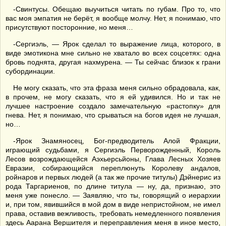
-Свинтусы. Обещаю выучиться читать по губам. Про то, что
вас моя эмпатия не берёт, я вообще молчу. Нет, я понимаю, что
присутствуют посторонние, но меня…
-Сергиэль, — Ярок сделал то выражение лица, которого, в
виде эмотикона мне сильно не хватало во всех соцсетях: одна
бровь поднята, другая нахмурена. — Ты сейчас близок к грани
субординации.
Не могу сказать, что эта фраза меня сильно обрадовала, как,
в прочем, не могу сказать, что я ей удивился. Но и так не
лучшее настроение создало замечательную «растопку» для
гнева. Нет, я понимаю, что срываться на богов идея не лучшая,
но…
-Ярок Знамяносец, Бог-предводитель Алой Фракции,
играющий судьбами, я Сергиэль Перворожденный, Король
Лесов возрождающейся Аэхьерсьйоны, Глава Лесных Хозяев
Евразии, собирающийся переплюнуть Королеву андалов,
ройнаров и первых людей (а так же прочие титулы) Дэйнерис из
рода Таргариенов, по длине титула — ну, да, признаю, это
меня уже понесло. — Заявляю, что ты, говорящий о иерархии
и, при том, явившийся в мой дом в виде непристойном, не имел
права, оставив вежливость, требовать немедленного появления
здесь Аарана Вершителя и переправления меня в иное место,