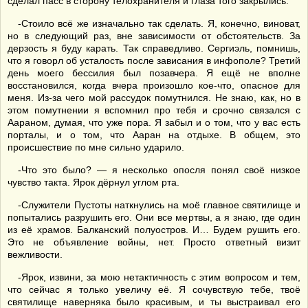
сделал пасс в сторону телохранителя и глаза того закрылись.
-Стоило всё же изначально так сделать. Я, конечно, виноват,
но в следующий раз, вне зависимости от обстоятельств. За
дерзость я буду карать. Так справедливо. Сергиэль, помнишь,
что я говорл об усталость после зависания в инфополе? Третий
день моего бессилия был позавчера. Я ещё не вполне
восстановился, когда вчера произошло кое-что, опасное для
меня. Из-за чего мой рассудок помутнился. Не знаю, как, но в
этом помутнении я вспомнил про тебя и срочно связался с
Аараном, думая, что уже пора. Я забыл и о том, что у вас есть
порталы, и о том, что Ааран на отдыхе. В общем, это
происшествие по мне сильно ударило.
-Что это было? — я несколько опосля понял своё низкое
чувство такта. Ярок дёрнул углом рта.
-Служители Пустоты наткнулись на моё главное святилище и
попытались разрушить его. Они все мертвы, а я знаю, где один
из её храмов. Балканский полуостров. И… Будем рушить его.
Это не объявление войны, нет. Просто ответный визит
вежливости.
-Ярок, извини, за мою нетактичность с этим вопросом и тем,
что сейчас я только увеличу её. Я сочувствую тебе, твоё
святилище наверняка было красивым, и ты выстраивал его