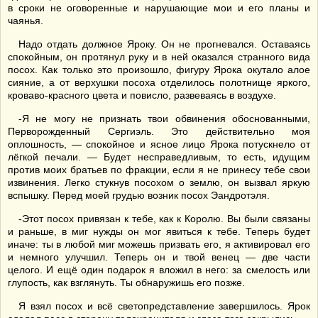
в сроки не оговоренные и нарушающие мои и его планы и
чаянья.
Надо отдать должное Яроку. Он не прогневался. Оставаясь
спокойным, он протянул руку и в ней оказался странного вида
посох. Как только это произошло, фигуру Ярока окутало алое
сияние, а от верхушки посоха отделилось полотнище яркого,
кроваво-красного цвета и повисло, развеваясь в воздухе.
-Я не могу не признать твои обвинения обоснованными,
Перворожденный Сергиэль. Это действительно моя
оплошность, — спокойное и ясное лицо Ярока потускнело от
лёгкой печали. — Будет несправедливым, то есть, идущим
против моих братьев по фракции, если я не принесу тебе свои
извинения. Легко стукнув посохом о землю, он вызвал яркую
вспышку. Перед моей грудью возник посох Эандротэля.
-Этот посох привязан к тебе, как к Королю. Вы были связаны
и раньше, в миг нужды он мог явиться к тебе. Теперь будет
иначе: ты в любой миг можешь призвать его, я активировал его
и немного улучшил. Теперь он и твой венец — две части
целого. И ещё один подарок я вложил в него: за смелость или
глупость, как взглянуть. Ты обнаружишь его позже.
Я взял посох и всё светопредставление завершилось. Ярок