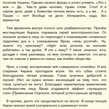
пологом тишины. Однако начало фразы я успел уловить: «Это с
кем…». Да… Как-то даже неловко, право слово. Стоп! А в
самом деле, даже у божества личная жизнь есть, а у ме… А у
Пашки — нет! Вообще не дело. Исправлять надо, без
вариантов.
Тем временем внутри полога шло разбирательство. Причём
жестикуляция Аарана поражала своей многогранностью. От
пихания кулака в лицо он переходил к покачиванию сложенных
ладонями рук и к показыванию Яроку «козы рогатой». Ну,
знаете эту присказку? «Идёт коза рогатая за малыми
ребятами» и так далее. Я это к чему? У меня, конечно, есть
догадки о теме разговора, но мне почему-то кажется, что речь
там не совсем о важности семьи, как ячейки общества.
Ярок, к слову, воспринимал всё совершенно спокойно. И все
старания Аарана пропадали втуне. На его губах стояла
благодушная лёгкая усмешка. Глаза лучились добротой и
лаской. (Нет, не нужно всяких инсинуаций на тему того, что
глаза лучиться не могут. Благодаря характерным мимическим
особенностям лица Ярока создавался эффект «лучащихся
глаз» [Примечание Сергиэля, который успел раньше автора])
В прочем, долго это продолжаться не могло. В конце концов
Ааран махнул рукой (натурально) и разомкнул полог.