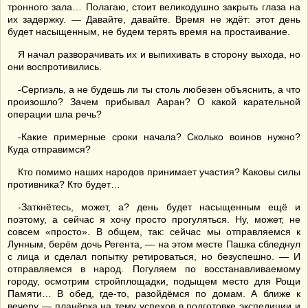
тронного зала… Полагаю, стоит великодушно закрыть глаза на
их задержку. — Давайте, давайте. Время не ждёт: этот день
будет насыщенным, не будем терять время на простаивание.
Я начал разворачивать их и выпихивать в сторону выхода, но
они воспротивились.
-Сергиэль, а не будешь ли ты столь любезен объяснить, а что
произошло? Зачем прибывал Ааран? О какой карательной
операции шла речь?
-Какие примерные сроки начала? Сколько воинов нужно?
Куда отправимся?
Кто помимо наших народов принимает участия? Каковы силы
противника? Кто будет…
-Заткнётесь, может, а? день будет насыщенным ещё и
поэтому, а сейчас я хочу просто прогуляться. Ну, может, не
совсем «просто». В общем, так: сейчас мы отправляемся к
Лунным, берём дочь Регента, — на этом месте Пашка сбледнул
с лица и сделал попытку ретироваться, но безуспешно. — И
отправляемся в народ. Погуляем по восстанавливаемому
городу, осмотрим стройплощадки, подыщем место для Рощи
Памяти… В обед, где-то, разойдёмся по домам. А ближе к
вечеру — планёрка на тему успехов в подготовке экспедиции и