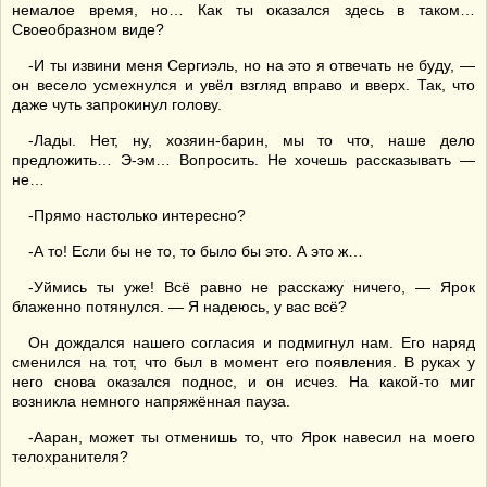
немалое время, но… Как ты оказался здесь в таком…
Своеобразном виде?
-И ты извини меня Сергиэль, но на это я отвечать не буду, —
он весело усмехнулся и увёл взгляд вправо и вверх. Так, что
даже чуть запрокинул голову.
-Лады. Нет, ну, хозяин-барин, мы то что, наше дело
предложить… Э-эм… Вопросить. Не хочешь рассказывать —
не…
-Прямо настолько интересно?
-А то! Если бы не то, то было бы это. А это ж…
-Уймись ты уже! Всё равно не расскажу ничего, — Ярок
блаженно потянулся. — Я надеюсь, у вас всё?
Он дождался нашего согласия и подмигнул нам. Его наряд
сменился на тот, что был в момент его появления. В руках у
него снова оказался поднос, и он исчез. На какой-то миг
возникла немного напряжённая пауза.
-Ааран, может ты отменишь то, что Ярок навесил на моего
телохранителя?