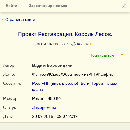
Войти
Зарегистрироваться
Страница книги
Проект Реставрация. Король Лесов.
123 846
+19
9
406
1
Автор:
Вадим Боровицкий
Жанр:
Фэнтези/Юмор/Обратное литРПГ/Фанфик
События:
РеалРПГ (вирт. в реале)
,
Боги
,
Герой - глава
клана
Размер:
Роман | 450 Кб
Статус:
Заморожена
Даты:
20.09.2016 - 09.07.2019