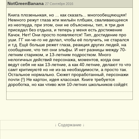
NotGreenBanana
27 Сентября 2016
Книга плозеньнкая, но ... как сказать... многообещяющяя!
Немного режут глаза жти мильён плбшек, сваливающееся
из неоткуда, при этом, они не объяснены, тип, я три дня
приседал без отдыха, и теперь у меня есть достижение
Качок. Нет! Они просто появляются! Тип, достидение про
уши. ГГ ни-че-го не делал, чтобы её получить, не старался
и т.д. Ещё больше режет глаза, реакция других людей, на
сообщение, что тип они эльфы. И нет разницы между 70-
летним стариком, и 13-летним подростком. Много
нелогичных действий персонажа, моментов, когда они
ведут себя не как 13-летние, а как 40 летние, делают то что
самт критикуютё но не из-за необзодимости, а просто так.
Остальное нормально. Сюжет проработанный, персонажи
почти (!) Не картон, идея классная. Книге требуется
дороботка, но как чтиво жля 10-летних школьников сойдёт.
↓ Содержание ↓