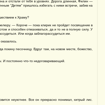
на и отстали от тебя в уровнях. Дорога длинная, Филин —
ённым "Детям" пришлось избегать с ними встречи, забив на
ешествием к Храму?
елюру. — Короче — пока клирик не пройдет посвящение в
том и способен отмахиваться, да и то не в полную силу. У
ассудиться. Или когда заблагорассудиться им.
 оказалось.
да покину песочницу. Вдруг там, на новом месте, божество,
. И постоянно что-то недоговаривающий.
овится неуютнее. Все он прекрасно понимал, хитрый лис.