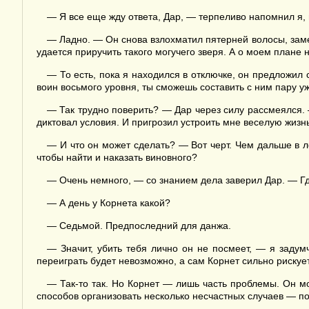
— Я все еще жду ответа, Дар, — терпеливо напомнил я,
— Ладно. — Он снова взлохматил пятерней волосы, зам
удается приручить такого могучего зверя. А о моем плане н
— То есть, пока я находился в отключке, он предложи
воин восьмого уровня, ты сможешь составить с ним пару уж
— Так трудно поверить? — Дар через силу рассмеялся. 
диктовал условия. И пригрозил устроить мне веселую жизнь
— И что он может сделать? — Вот черт. Чем дальше в ле
чтобы найти и наказать виновного?
— Очень немного, — со знанием дела заверил Дар. — Где
— А день у Корнета какой?
— Седьмой. Предпоследний для данжа.
— Значит, убить тебя лично он не посмеет, — я задумч
переиграть будет невозможно, а сам Корнет сильно рискуе
— Так-то так. Но Корнет — лишь часть проблемы. Он мо
способов организовать несколько несчастных случаев — п