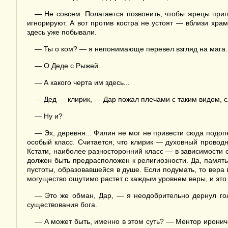
— Не совсем. Полагается позвонить, чтобы жрецы приг
игнорируют. А вот против костра не устоят — вблизи хра
здесь уже побывали.
— Ты о ком? — я непонимающе перевел взгляд на мага.
— О Деде с Рыжей.
— А какого черта им здесь...
— Дед — клирик, — Дар пожал плечами с таким видом, с
— Ну и?
— Эх, деревня... Филин не мог не привести сюда подоп
особый класс. Считается, что клирик — духовный провод
Кстати, наиболее разносторонний класс — в зависимости о
должен быть предрасположен к религиозности. Да, память
пустоты, образовавшейся в душе. Если подумать, то вера
могущество ощутимо растет с каждым уровнем веры, и это
— Это же обман, Дар, — я неодобрительно дернул гол
существования бога.
— А может быть, именно в этом суть? — Ментор ироничн