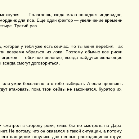
смехнулся. — Полагаешь, сюда мало попадает индивидов,
амордник для пса. Еще один фактор — увеличение времени
тыре. Третий раз...
 которая у тебя уже есть сейчас. Но ты меня перебил. Так
сти вовремя убраться из локи. Поэтому обычно все риски
а игроков — обычное явление, всегда найдутся желающие
 всегда смогут договориться.
 или умри бесславно, это тебе выбирать. А если проявишь
ут атаковать, пока твои сейвы не закончатся. Куратор их,
и смотрел в сторону реки, лишь бы не смотреть на Дара.
т. Не потому, что он оказался в такой ситуации, а потому,
а его панцирем тянулись две пенные расходящиеся струи,