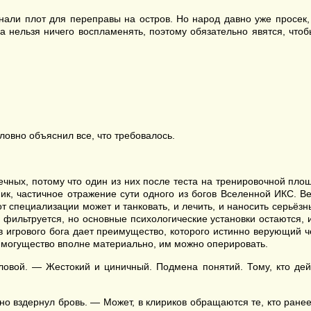
нали плот для переправы на остров. Но народ давно уже просек,
ма нельзя ничего воспламенять, поэтому обязательно явятся, чтоб
ловно объяснил все, что требовалось.
ечных, потому что один из них после теста на тренировочной площ
ник, частичное отражение сути одного из богов Вселенной ИКС. В
т специализации может и танковать, и лечить, и наносить серьёзны
 фильтруется, но основные психологические установки остаются, 
 в игрового бога дает преимущество, которого истинно верующий 
 могущество вполне материально, им можно оперировать.
овой. — Жестокий и циничный. Подмена понятий. Тому, кто дейст
о вздернул бровь. — Может, в клириков обращаются те, кто ранее