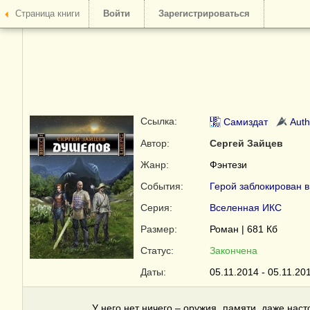
Страница книги
Войти
Зарегистрироваться
Ссылка:
Самиздат
Auth
Автор:
Сергей Зайцев
Жанр:
Фэнтези
События:
Герой заблокирован в
Серия:
Вселенная ИКС
Размер:
Роман | 681 Кб
Статус:
Закончена
Даты:
05.11.2014 - 05.11.20
У него нет ничего – оружия, памяти, даже нас