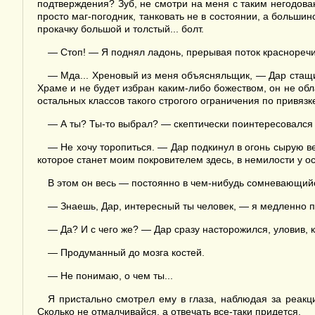
подтверждения? Зуб, не смотри на меня с таким негодова
просто маг-погодник, танковать не в состоянии, а больши
прокачку большой и толстый... болт.
— Стоп! — Я поднял ладонь, прерывая поток красноречия
— Мда... Хреновый из меня объясняльщик, — Дар стащ
Храме и не будет избран каким-либо божеством, он не обл
остальных классов такого строгого ограничения по привязк
— А ты? Ты-то выбрал? — скептически поинтересовался я
— Не хочу торопиться. — Дар подкинул в огонь сырую вет
которое станет моим покровителем здесь, в немилости у о
В этом он весь — постоянно в чем-нибудь сомневающий
— Знаешь, Дар, интересный ты человек, — я медленно п
— Да? И с чего же? — Дар сразу насторожился, уловив, 
— Продуманный до мозга костей.
— Не понимаю, о чем ты...
Я пристально смотрел ему в глаза, наблюдая за реакц
Сколько не отмалчивайся, а отвечать все-таки придется.