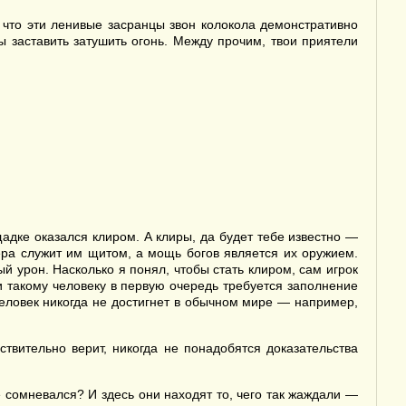
 что эти ленивые засранцы звон колокола демонстративно
ы заставить затушить огонь. Между прочим, твои приятели
адке оказался клиром. А клиры, да будет тебе известно —
ера служит им щитом, а мощь богов является их оружием.
й урон. Насколько я понял, чтобы стать клиром, сам игрок
и такому человеку в первую очередь требуется заполнение
человек никогда не достигнет в обычном мире — например,
вительно верит, никогда не понадобятся доказательства
 сомневался? И здесь они находят то, чего так жаждали —