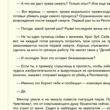
— А что им даст чужая смерть? Только опыт? Или еще к
— Вот веришь — ничего, кроме морального превосходс
готовых убивать ради самого процесса? Ограниченное чи
возрождения после каждой смерти. Первый раз ты из Репли
— Погоди, какой третий раз? Разве последняя жизнь не 
— Не ты один путаешь сейвы с жизнями, брат Зуб. Сейв 
вот, не каждый готов рискнуть потратить трое суток на
заканчиваются после первой смерти. Хорошо отрезвляет
сделать за кого-то грязную работу. Не хватит таких у "Де
— И господин Эско это оставит безнаказанным?
— Если ты, к примеру, спрыгнешь в пропасть, чтобы из
чудеса изобретательности и выкрутишься из организованны
конечно, накажет, отправит каждого из убийц в Репликатор.
— Именно это Корнет тебе и пообещал — клановую венде
— Да.
Ментор умолк и на минуту повисла гнетущая пауза. По
Чувствовал, что от охватывающего душу бешенства сейчас с
что утаил от меня. Сидел и наблюдал за черепутом — ос