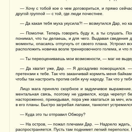
— Хочу с тобой кое о чем договориться, и прямо сейча
другой группой — с той, где люди почестнее.
— Да какая тебя муха укусила?! — возмутился Дар, но ка
— Помолчи. Теперь говорить буду я, а ты слушать. По
понимал, что ты делаешь, и для чего. Выдавая сведения 
моменты, опасаясь отпугнуть от своего плана. Устроил в
расположить новичка возле тренировочного голема, и что п
— Ты переоцениваешь мои возможности, — маг не выдерж
— Да хватит уже, Дар. — Я досадливо поморщился. — П
претензии к тебе. Так что заканчивай кормить меня байкам
чтобы так настроить против себя кучу народу. Так что у те
Лицо мага приняло скорбное и задумчивое выражение. 
ментальная связь, поэтому не удивился, когда черепут 
настороженно, прикидывая, пора уже хвататься за меч, ил
в его планы. Быстро загребая лапами, танкопет устремился
— Куда это ты отправил Обжору?
— На остров, — пожал плечами Дар. — Надоело ждать, 
распространяется. Пусть там поднимет легкий переполох. 