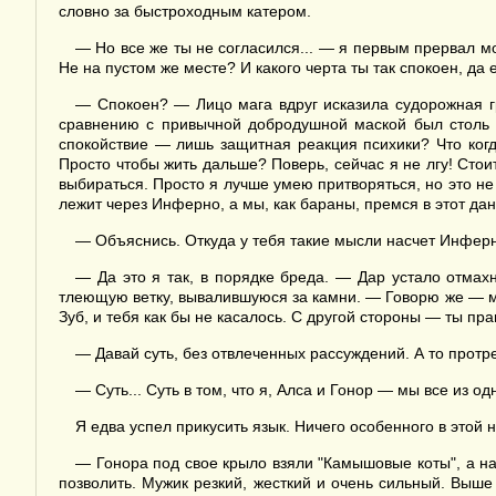
словно за быстроходным катером.
— Но все же ты не согласился... — я первым прервал м
Не на пустом же месте? И какого черта ты так спокоен, да 
— Спокоен? — Лицо мага вдруг исказила судорожная гр
сравнению с привычной добродушной маской был столь р
спокойствие — лишь защитная реакция психики? Что ког
Просто чтобы жить дальше? Поверь, сейчас я не лгу! Стоит 
выбираться. Просто я лучше умею притворяться, но это не 
лежит через Инферно, а мы, как бараны, премся в этот да
— Объяснись. Откуда у тебя такие мысли насчет Инфер
— Да это я так, в порядке бреда. — Дар устало отмах
тлеющую ветку, вывалившуюся за камни. — Говорю же — мне
Зуб, и тебя как бы не касалось. С другой стороны — ты пра
— Давай суть, без отвлеченных рассуждений. А то протр
— Суть... Суть в том, что я, Алса и Гонор — мы все из од
Я едва успел прикусить язык. Ничего особенного в этой но
— Гонора под свое крыло взяли "Камышовые коты", а на
позволить. Мужик резкий, жесткий и очень сильный. Выш