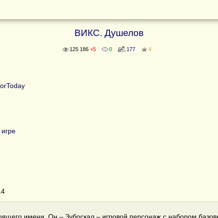
ВИКС. Душелов
125 186
+5
0
177
4
orToday
 игре
14
тоящего имени. Он – Зубоскал – игровой персонаж с набором базо