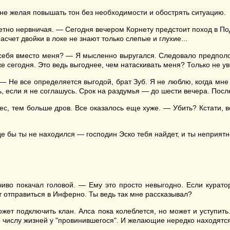
 не желая повышать тон без необходимости и обострять ситуацию.
етно нервничая. — Сегодня вечером Корнету предстоит поход в По
асчет двойки в локе не знают только слепые и глухие...
л себя вместо меня? — Я мысленно выругался. Следовало предпол
е сегодня. Это ведь выгоднее, чем натаскивать меня? Только не ув
— Не все определяется выгодой, брат Зуб. Я не люблю, когда мне
, если я не соглашусь. Срок на раздумья — до шести вечера. После
с, тем больше дров. Все оказалось еще хуже. — Убить? Кстати, в
 бы ты не находился — господин Эско тебя найдет, и ты неприятно
иво покачал головой. — Ему это просто невыгодно. Если куратор
т отправиться в Инферно. Ты ведь так мне рассказывал?
жет подключить клан. Алса пока колеблется, но может и уступить.
о числу жизней у "провинившегося". И желающие нередко находятся