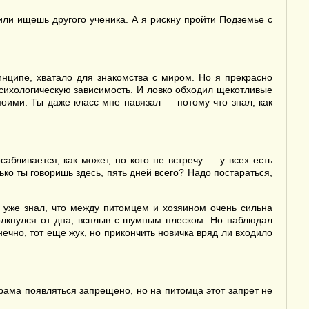
или ищешь другого ученика. А я рискну пройти Подземье с
инципе, хватало для знакомства с миром. Но я прекрасно
психологическую зависимость. И ловко обходил щекотливые
моими. Ты даже класс мне навязал — потому что знал, как
бливается, как может, но кого не встречу — у всех есть
ько ты говоришь здесь, пять дней всего? Надо постараться,
Я уже знал, что между питомцем и хозяином очень сильна
толкнулся от дна, всплыв с шумным плеском. Но наблюдал
ечно, тот еще жук, но прикончить новичка вряд ли входило
ама появляться запрещено, но на питомца этот запрет не