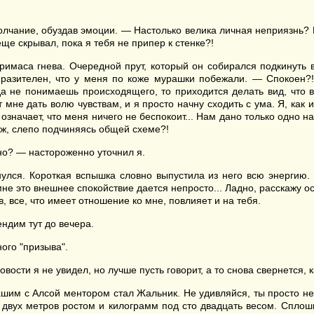
олчание, обуздав эмоции. — Настолько велика личная неприязнь? И
еще скрывал, пока я тебя не припер к стенке?!
имаса гнева. Очередной прут, который он собирался подкинуть в 
азителен, что у меня по коже мурашки побежали. — Спокоен?!
да не понимаешь происходящего, то приходится делать вид, что 
мне дать волю чувствам, и я просто начну сходить с ума. Я, как и
означает, что меня ничего не беспокоит... Нам дано только одно 
нж, слепо подчиняясь общей схеме?!
но? — настороженно уточнил я.
нулся. Короткая вспышка словно выпустила из него всю энергию.
 это внешнее спокойствие дается непросто... Ладно, расскажу ост
в, все, что имеет отношение ко мне, повлияет и на тебя.
ендим тут до вечера.
ного "призыва".
вости я не увидел, но лучше пусть говорит, а то снова свернется, к
шим с Алсой ментором стал Жальник. Не удивляйся, ты просто не 
е двух метров ростом и килограмм под сто двадцать весом. Сплош