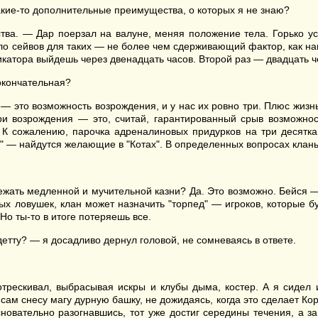
акие-то дополнительные преимущества, о которых я не знаю?
тва. — Дар поерзал на валуне, меняя положение тела. Горько у
сло сейвов для таких — не более чем сдерживающий фактор, как н
катора выйдешь через двенадцать часов. Второй раз — двадцать че
окончательная?
— это возможность возрождения, и у нас их ровно три. Плюс жизнь,
 три возрождения — это, считай, гарантированный срыв возможно
. К сожалению, парочка адреналиновых придурков на три десятк
тей" — найдутся желающие в "Котах". В определенных вопросах кланы
бежать медленной и мучительной казни? Да. Это возможно. Бейся —
х ловушек, клан может назначить "торпед" — игроков, которые буд
 Но ты-то в итоге потеряешь все.
тту? — я досадливо дернул головой, не сомневаясь в ответе.
трескивал, выбрасывая искры и клубы дыма, костер. А я сидел 
ам снесу магу дурную башку, не дожидаясь, когда это сделает Корне
новательно разогнавшись, тот уже достиг середины течения, а з