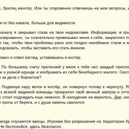
с, братец ментор. Или ты откровенно отвечаешь на мои вопросы, 
к-то без накала, больше для видимости.
началу я закрывал глаза на твои недомолвки. Информации, в пр
дозированно, ты сознательно привязывал меня к себе, закреплял 
се так, чтобы твои проблемы рано или поздно неизбежно стали и 
одсказать, чтобы заставить его стать воином.
ал и отвел взгляд, уставившись в костер.
о большему счету претензий у меня к тебе нет, каждый приспоса
и о разной ерунде и изображать из себя безобидного малого. Скол
бя за дела с Корнетом?
Подкинув пару веток в костёр, он повернул голову к черепуту. 
без всякой видимой команды прекратил свой вечный завтрак и от
и стоит подождать еще немного. В нападение не верилось, Дар, кон
 прочь от берега, и с души камень свалился.
когда очухаются жрецы. Игрокам без разрешения на территории Хр
Не беспокойся, здесь безопасно.