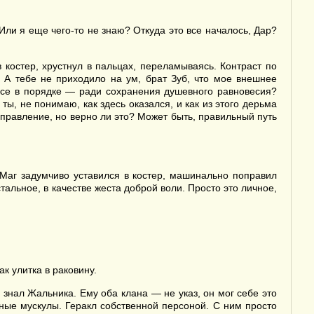
ли я еще чего-то не знаю? Откуда это все началось, Дар?
костер, хрустнул в пальцах, переламываясь. Контраст по
 А тебе не приходило на ум, брат Зуб, что мое внешнее
все в порядке — ради сохранения душевного равновесия?
 ты, не понимаю, как здесь оказался, и как из этого дерьма
направление, но верно ли это? Может быть, правильный путь
 Маг задумчиво уставился в костер, машинально поправил
альное, в качестве жеста доброй воли. Просто это личное,
ак улитка в раковину.
знал Жальника. Ему оба клана — не указ, он мог себе это
ные мускулы. Геракл собственной персоной. С ним просто