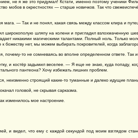
нием, не я же это придумал! Кстати, именно поэтому ученики Фили
нство мобов в окрестностях — старше новичков. Так что свежеиспеч
 мага. — Так и не понял, какая связь между классом клира и пут
ил широкополую шляпу на колени и пригладил взлохмаченную шев
адает никакими магическими талантами. Полный ноль. Только моло
е к божеству нет, мы можем выбирать покровителей, когда заблагор
, почему-то не сомневаясь во вполне определенном ответе. Так и
ку, и костёр задымил веселее. — Я еще не знаю, куда попаду, ког
стального пантеона? Хочу избежать лишних проблем.
ся, неизменно строящий какие-то туманные и далеко идущие планы
окачал головой, не скрывая сарказма.
как изменилось мое настроение.
ией, и видел, что ему с каждой секундой под моим взглядом стан